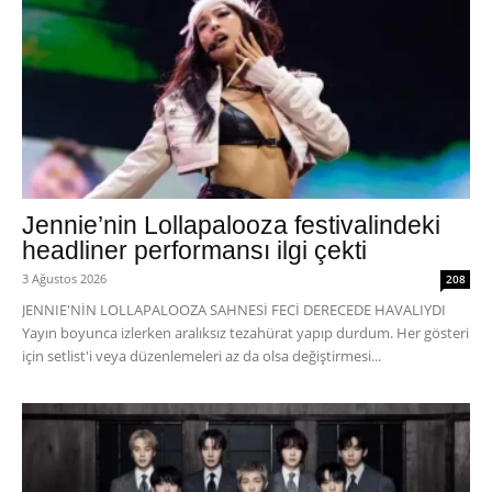
Jennie’nin Lollapalooza festivalindeki
headliner performansı ilgi çekti
3 Ağustos 2026
208
JENNIE'NİN LOLLAPALOOZA SAHNESİ FECİ DERECEDE HAVALIYDI
Yayın boyunca izlerken aralıksız tezahürat yapıp durdum. Her gösteri
için setlist'i veya düzenlemeleri az da olsa değiştirmesi...