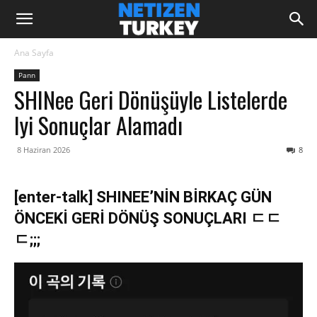
Ana Sayfa
Pann
SHINee Geri Dönüşüyle Listelerde
Iyi Sonuçlar Alamadı
8 Haziran 2026
8
[enter-talk] SHINEE’NİN BİRKAÇ GÜN
ÖNCEKİ GERİ DÖNÜŞ SONUÇLARI ㄷㄷ
ㄷ;;;