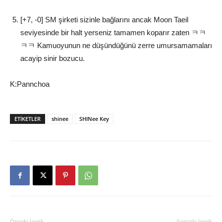
[+7, -0] SM şirketi sizinle bağlarını ancak Moon Taeil
seviyesinde bir halt yerseniz tamamen koparır zaten ㅋㅋ
ㅋㅋ Kamuoyunun ne düşündüğünü zerre umursamamaları
acayip sinir bozucu.
K:Pannchoa
ETIKETLER
shinee
SHINee Key