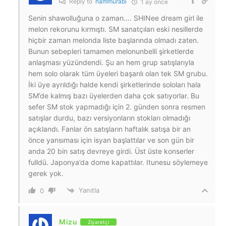
Reply to
hammurabi
1 ay önce
Senin shawolluğuna o zaman…. SHINee dream girl ile
melon rekorunu kırmıştı. SM sanatçıları eski nesillerde
hiçbir zaman melonda liste başlarında olmadı zaten.
Bunun sebepleri tamamen melonunbelli şirketlerde
anlaşması yüzündendi. Şu an hem grup satışlarıyla
hem solo olarak tüm üyeleri başarılı olan tek SM grubu.
İki üye ayrıldığı halde kendi şirketlerinde soloları hala
SM’de kalmış bazı üyelerden daha çok satıyorlar. Bu
sefer SM stok yapmadığı için 2. günden sonra resmen
satışlar durdu, bazı versiyonların stokları olmadığı
açıklandı. Fanlar ön satışların haftalık satışa bir an
önce yansıması için isyan başlattılar ve son gün bir
anda 20 bin satış devreye girdi. Üst üste konserler
fulldü. Japonya’da dome kapattılar. Itunesu söylemeye
gerek yok.
Yanıtla
0
Mizu
Ziyaretçi