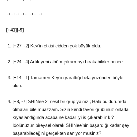
ㅋㅋㅋㅋㅋㅋㅋㅋ
[+41][-9]
[+27, -2] Key’in etkisi cidden çok büyük oldu.
[+24, -4] Artık yeni albüm çıkarmayı bırakabilirler bence.
[+14, -1] Tamamen Key’in yarattığı bela yüzünden böyle
oldu.
[+8, -7] SHINee 2. nesil bir grup yalnız;; Hala bu durumda
olmaları bile muazzam. Sizin kendi favori grubunuz onlarla
kıyaslandığında acaba ne kadar iyi iş çıkarabilir ki?
İdolünüzün bireysel olarak SHINee’nin başardığı kadar şey
başarabileceğini gerçekten sanıyor musiniz?