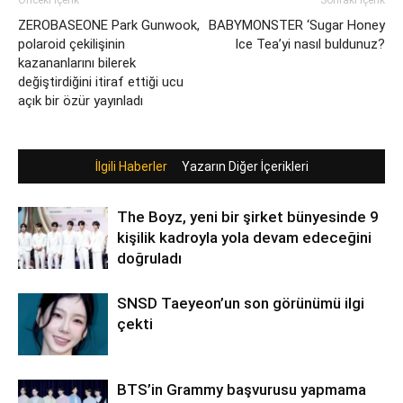
Önceki İçerik
Sonraki İçerik
ZEROBASEONE Park Gunwook,
BABYMONSTER ‘Sugar Honey
polaroid çekilişinin
Ice Tea’yi nasıl buldunuz?
kazananlarını bilerek
değiştirdiğini itiraf ettiği ucu
açık bir özür yayınladı
İlgili Haberler
Yazarın Diğer İçerikleri
The Boyz, yeni bir şirket bünyesinde 9
kişilik kadroyla yola devam edeceğini
doğruladı
SNSD Taeyeon’un son görünümü ilgi
çekti
BTS’in Grammy başvurusu yapmama