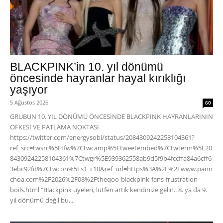
BLACKPINK’in 10. yıl dönümü
öncesinde hayranlar hayal kırıklığı
yaşıyor
5 Ağustos 2026
60
GRUBUN 10. YIL DÖNÜMÜ ÖNCESİNDE BLACKPINK HAYRANLARININ
ÖFKESİ VE PATLAMA NOKTASI
https://twitter.com/energysobi/status/2084309242258104361?
ref_src=twsrc%5Etfw%7Ctwcamp%5Etweetembed%7Ctwterm%5E20
84309242258104361%7Ctwgr%5E939362558ab9d5f9b4fccffa84a6cff6
3ebc92fd%7Ctwcon%5Es1_c10&ref_url=https%3A%2F%2Fwww.pann
choa.com%2F2026%2F08%2Ftheqoo-blackpink-fans-frustration-
boils.html "Blackpink üyeleri, lütfen artık kendinize gelin.. 8. ya da 9.
yıl dönümü değil bu,...