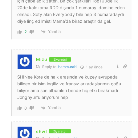
için çabaladık zaten. Bir çok şarkıları Top100de ilk
20de kaldı ama RDD dışında 1 numarayı domine eden
olmadı. Soty alan Everybody bile hep 3 numaradaydı
diye linç edilmişti Mama’da biraz araştır da gel.
Yanıtla
2
Mizu
Ziyaretçi
Reply to
hammurabi
1 ay önce
SHINee Kore de halk arasında ve kuzey avrupada
bilinen bir isim ingiliz ve fransız arkadaşlarımın çoğu
biliyor ama son albümleri bende hiç etki bırakmadı
Jonghyun’u arıyorum hep
Yanıtla
0
shwl
Ziyaretçi