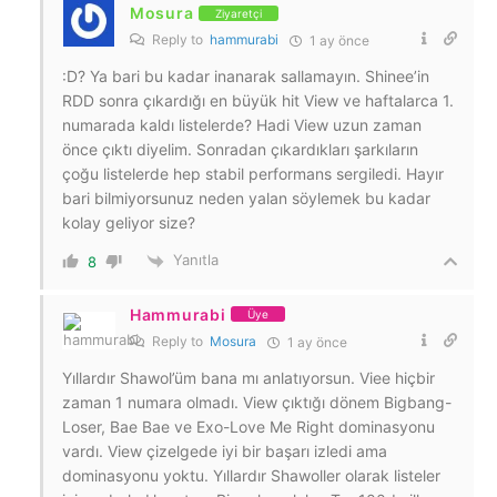
Mosura
Ziyaretçi
Reply to
hammurabi
1 ay önce
:D? Ya bari bu kadar inanarak sallamayın. Shinee’in
RDD sonra çıkardığı en büyük hit View ve haftalarca 1.
numarada kaldı listelerde? Hadi View uzun zaman
önce çıktı diyelim. Sonradan çıkardıkları şarkıların
çoğu listelerde hep stabil performans sergiledi. Hayır
bari bilmiyorsunuz neden yalan söylemek bu kadar
kolay geliyor size?
Yanıtla
8
Hammurabi
Üye
Reply to
Mosura
1 ay önce
Yıllardır Shawol’üm bana mı anlatıyorsun. Viee hiçbir
zaman 1 numara olmadı. View çıktığı dönem Bigbang-
Loser, Bae Bae ve Exo-Love Me Right dominasyonu
vardı. View çizelgede iyi bir başarı izledi ama
dominasyonu yoktu. Yıllardır Shawoller olarak listeler