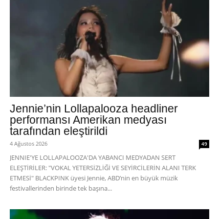
Jennie’nin Lollapalooza headliner
performansı Amerikan medyası
tarafından eleştirildi
4 Ağustos 2026
49
JENNIE'YE LOLLAPALOOZA'DA YABANCI MEDYADAN SERT
ELEŞTİRİLER: "VOKAL YETERSİZLİĞİ VE SEYİRCİLERİN ALANI TERK
ETMESİ" BLACKPINK üyesi Jennie, ABD’nin en büyük müzik
festivallerinden birinde tek başına...