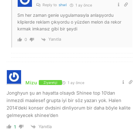
Reply to
shwl
1 ay önce
Sm her zaman genie uygulamasıyla anlaşıyordu
kliplerde reklam çıkıyordu o yüzden melon da rekor
kırmak imkansız gibi bir şeydi
Yanıtla
0
Mizu
1 ay önce
Ziyaretçi
Jonghyun şu an hayatta olsaydı Shinee top 10’dan
inmezdi maalesef grupta iyi bir söz yazarı yok. Halen
2014’deki konser dvdsini dinliyorum bir daha böyle kalite
gelmeyecek shinee’den
Yanıtla
1