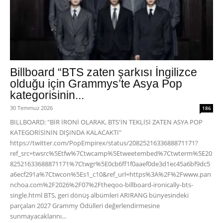
Billboard “BTS zaten şarkısı İngilizce
olduğu için Grammys’te Asya Pop
kategorisinin...
30 Temmuz 2026
186
BILLBOARD: "BİR İRONİ OLARAK, BTS'İN TEKLİSİ ZATEN ASYA POP
KATEGORİSİNİN DIŞINDA KALACAKTI"
https://twitter.com/PopEmpirex/status/2082521633688871171?
ref_src=twsrc%5Etfw%7Ctwcamp%5Etweetembed%7Ctwterm%5E20
82521633688871171%7Ctwgr%5E0cb6ff1f0aaef0de3d1ec45a6bf9dc5
a6ecf291a%7Ctwcon%5Es1_c10&ref_url=https%3A%2F%2Fwww.pan
nchoa.com%2F2026%2F07%2Ftheqoo-billboard-ironically-bts-
single.html BTS, geri dönüş albümleri ARIRANG bünyesindeki
parçaları 2027 Grammy Ödülleri değerlendirmesine
sunmayacaklarını...