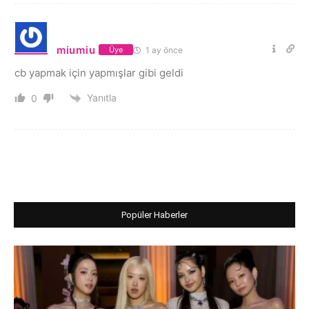
miumiu
1 ay önce
Üye
cb yapmak için yapmışlar gibi geldi
Yanıtla
0
Popüler Haberler