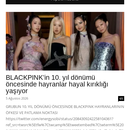
BLACKPINK’in 10. yıl dönümü
öncesinde hayranlar hayal kırıklığı
yaşıyor
5 Ağustos 2026
65
GRUBUN 10. YIL DÖNÜMÜ ÖNCESİNDE BLACKPINK HAYRANLARININ
ÖFKESİ VE PATLAMA NOKTASI
https://twitter.com/energysobi/status/2084309242258104361?
ref_src=twsrc%5Etfw%7Ctwcamp%5Etweetembed%7Ctwterm%5E20