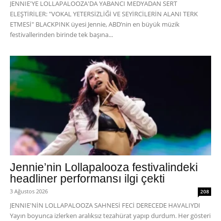
JENNIE'YE LOLLAPALOOZA'DA YABANCI MEDYADAN SERT
ELEŞTİRİLER: "VOKAL YETERSİZLİĞİ VE SEYİRCİLERİN ALANI TERK
ETMESİ" BLACKPINK üyesi Jennie, ABD’nin en büyük müzik
festivallerinden birinde tek başına...
Jennie’nin Lollapalooza festivalindeki
headliner performansı ilgi çekti
3 Ağustos 2026
208
JENNIE'NİN LOLLAPALOOZA SAHNESİ FECİ DERECEDE HAVALIYDI
Yayın boyunca izlerken aralıksız tezahürat yapıp durdum. Her gösteri