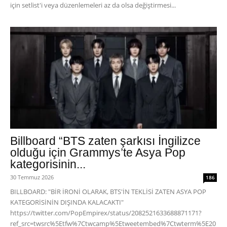
için setlist'i veya düzenlemeleri az da olsa değiştirmesi...
Billboard “BTS zaten şarkısı İngilizce
olduğu için Grammys’te Asya Pop
kategorisinin...
30 Temmuz 2026
186
BILLBOARD: "BİR İRONİ OLARAK, BTS'İN TEKLİSİ ZATEN ASYA POP
KATEGORİSİNİN DIŞINDA KALACAKTI"
https://twitter.com/PopEmpirex/status/2082521633688871171?
ref_src=twsrc%5Etfw%7Ctwcamp%5Etweetembed%7Ctwterm%5E20