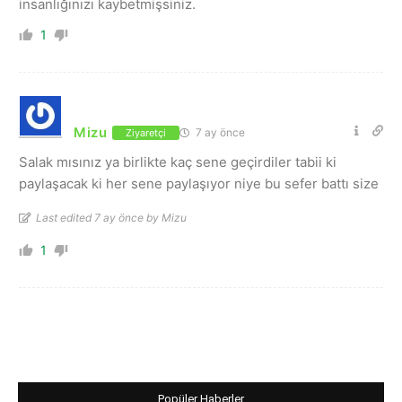
insanlığınızı kaybetmişsiniz.
1
Mizu
7 ay önce
Ziyaretçi
Salak mısınız ya birlikte kaç sene geçirdiler tabii ki
paylaşacak ki her sene paylaşıyor niye bu sefer battı size
Last edited 7 ay önce by Mizu
1
Popüler Haberler