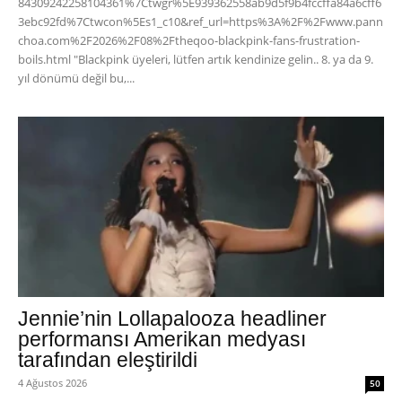
84309242258104361%7Ctwgr%5E939362558ab9d5f9b4fccffa84a6cff6
3ebc92fd%7Ctwcon%5Es1_c10&ref_url=https%3A%2F%2Fwww.pann
choa.com%2F2026%2F08%2Ftheqoo-blackpink-fans-frustration-
boils.html "Blackpink üyeleri, lütfen artık kendinize gelin.. 8. ya da 9.
yıl dönümü değil bu,...
Jennie’nin Lollapalooza headliner
performansı Amerikan medyası
tarafından eleştirildi
4 Ağustos 2026
50