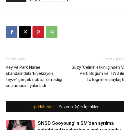
Önceki İçerik
Sonraki İçerik
Key ve Park Narae
Suzy ‘Celine’ etkinliğinden V,
skandalındaki ‘Enjeksiyon
Park Bogum ve TWS ile
teyze’ gerçek doktor olmadığı
fotoğraflar paylaştı
suçlamasını yalanladı
İlgili Haberler
Yazarın Diğer İçerikleri
SNSD Sooyoung’ın SM’den ayrılma
sebebi netizenlerden olumlu yorumlar