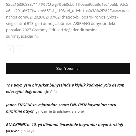
82521633688871171%7Ctwgr%5E0cb6ff1f0aaef0de3d1ec45a6bf9dc5
a6ecf291a%7Ctwcon%5Es1_c10&ref_url=https%3A%2F%2Fwww.pan
nchoa.com%2F2026%2F07%2Ftheqoo-billboard-ironically-bts-
single.html BTS, geri dönüş albümleri ARIRANG bünyesindeki
parçaları 2027 Grammy Ödülleri değerlendirmesine
sunmayacaklarını...
Son Yorumlar
The Boyz, yeni bir şirket bünyesinde 9 kişilik kadroyla yola devam
edeceğini doğruladı
için
Alfa
Japon ENGENE’in vefatından sonra ENHYPEN hayranları suçu
birbirine atıyor
için
Carrie Bradshaw is a brat
BLACKPINK’in 10. yıl dönümü öncesinde hayranlar hayal kırıklığı
yaşıyor
için
Asya