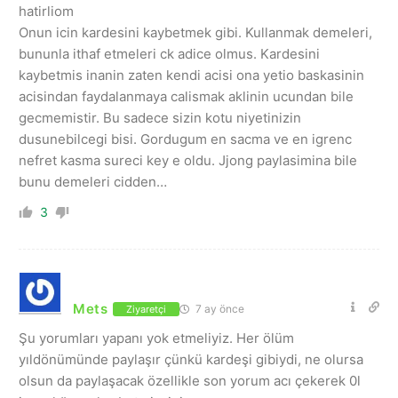
hatirliom
Onun icin kardesini kaybetmek gibi. Kullanmak demeleri,
bununla ithaf etmeleri ck adice olmus. Kardesini
kaybetmis inanin zaten kendi acisi ona yetio baskasinin
acisindan faydalanmaya calismak aklinin ucundan bile
gecmemistir. Bu sadece sizin kotu niyetinizin
dusunebilcegi bisi. Gordugum en sacma ve en igrenc
nefret kasma sureci key e oldu. Jjong paylasimina bile
bunu demeleri cidden…
3
Mets
7 ay önce
Ziyaretçi
Şu yorumları yapanı yok etmeliyiz. Her ölüm
yıldönümünde paylaşır çünkü kardeşi gibiydi, ne olursa
olsun da paylaşacak özellikle son yorum acı çekerek 0l