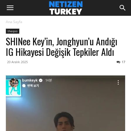
Ana Sayfa
theqoo
SHINee Key’in, Jonghyun’u Andığı
IG Hikayesi Değişik Tepkiler Aldı
20 Aralık 2025
17