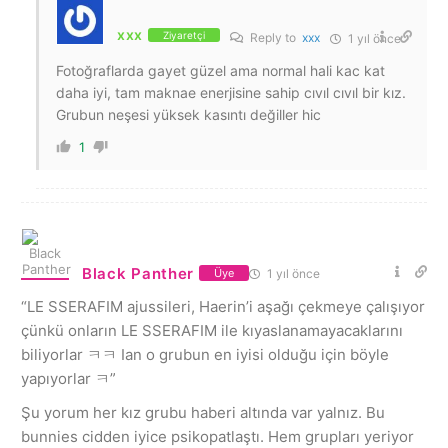
xxx
Ziyaretçi
Reply to
xxx
1 yıl önce
Fotoğraflarda gayet güzel ama normal hali kac kat
daha iyi, tam maknae enerjisine sahip cıvıl cıvıl bir kız.
Grubun neşesi yüksek kasıntı değiller hic
1
Black Panther
1 yıl önce
Üye
“LE SSERAFIM ajussileri, Haerin’i aşağı çekmeye çalışıyor
çünkü onların LE SSERAFIM ile kıyaslanamayacaklarını
biliyorlar ㅋㅋ Ian o grubun en iyisi olduğu için böyle
yapıyorlar ㅋ”
Şu yorum her kız grubu haberi altında var yalnız. Bu
bunnies cidden iyice psikopatlaştı. Hem grupları yeriyor