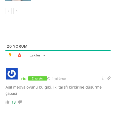
20
YORUM
Eskiler
rio
1 yıl önce
Ziyaretçi
Asıl medya oyunu bu gibi, iki tarafı birbirine düşürme
çabası
13