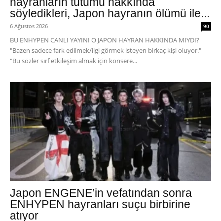
hayranların tutumu hakkında
söyledikleri, Japon hayranın ölümü ile...
6 Ağustos 2026
90
BU ENHYPEN CANLI YAYINI O JAPON HAYRAN HAKKINDA MIYDI?
"Bazen sadece fark edilmek/ilgi görmek isteyen birkaç kişi oluyor."
"Bu sözler sırf etkileşim almak için konsere...
Japon ENGENE’in vefatından sonra
ENHYPEN hayranları suçu birbirine
atıyor