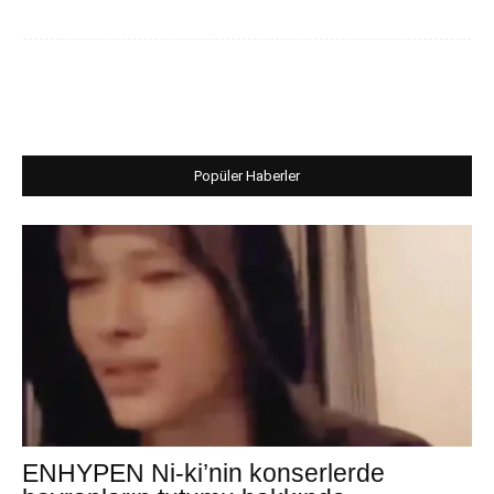
Popüler Haberler
ENHYPEN Ni-ki’nin konserlerde