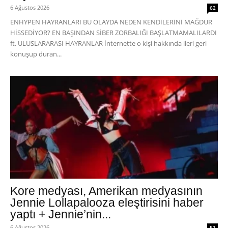
6 Ağustos 2026
62
ENHYPEN HAYRANLARI BU OLAYDA NEDEN KENDİLERİNİ MAĞDUR
HİSSEDİYOR? EN BAŞINDAN SİBER ZORBALIĞI BAŞLATMAMALILARDI
ft. ULUSLARARASI HAYRANLAR İnternette o kişi hakkında ileri geri
konuşup duran...
Kore medyası, Amerikan medyasının
Jennie Lollapalooza eleştirisini haber
yaptı + Jennie’nin...
6 Ağustos 2026
51