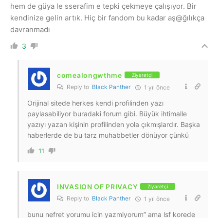
hem de güya le sserafim e tepki çekmeye çalışıyor. Bir
kendinize gelin artık. Hiç bir fandom bu kadar aş@ğılıkça
davranmadı
3
comealongwthme
Ziyaretçi
Reply to
Black Panther
1 yıl önce
Orijinal sitede herkes kendi profilinden yazı
paylasabiliyor buradaki forum gibi. Büyük ihtimalle
yazıyı yazan kişinin profilinden yola çıkmışlardır. Başka
haberlerde de bu tarz muhabbetler dönüyor çünkü
11
INVASION OF PRIVACY
Ziyaretçi
Reply to
Black Panther
1 yıl önce
bunu nefret yorumu icin yazmiyorum” ama lsf korede