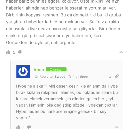
haber bariz bunnies egosu kokuyor. Üstelik kiikii ve h2h
haberleri altında hep benzer le sserafim yorumları var.
Birbirinin kopyası resmen. Bu da demektir ki bu iki grubu
yarıştıran haberlerde bile parmakları var. Sırf njz e rakip
olmasınlar diye ucuz davranışlar sergiliyorlar. Bir dönem
sanki örgüt gibi çalışıyorlar diye haberler çıkardı.
Gerçekten de öyleler, deli ergenler
5
hmm
Ziyaretçi
Reply to
Sweet
1 yıl önce
Hybe ne alaka?? Mhj desen kesinlikle anlarım da Hybe
bırak kızların rakiplerini elemek, bu noktadan sonra bu
kızlara ekmek vermemek için elinden gelen her şeyi
yapar. İsimlerini bile değiştirip sözde Hybe’dan çıktılar.
Hybe neden bu nankörlerin işine gelecek bir şey
yapsın?
1