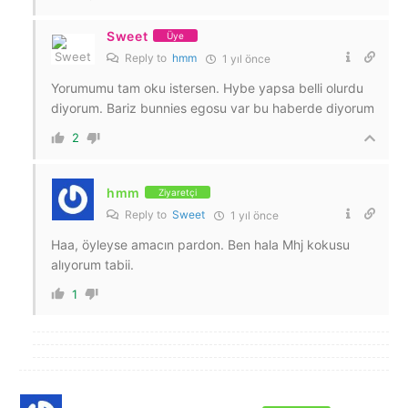
Sweet
Üye
Reply to
hmm
1 yıl önce
Yorumumu tam oku istersen. Hybe yapsa belli olurdu
diyorum. Bariz bunnies egosu var bu haberde diyorum
2
hmm
Ziyaretçi
Reply to
Sweet
1 yıl önce
Haa, öyleyse amacın pardon. Ben hala Mhj kokusu
alıyorum tabii.
1