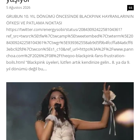
5 Ağustos 2026
66
GRUBUN 10. YIL DÖNÜMÜ ÖNCESİNDE BLACKPINK HAYRANLARININ
ÖFKESİ VE PATLAMA NOKTASI
https://twitter.com/energysobi/status/2084309242258104361?
ref_src=twsrc%5Etfw%7Ctwcamp%5Etweetembed%7Ctwterm%5E20
84309242258104361%7Ctwgr%5E939362558ab9d5f9b4fccffa84a6cff6
3ebc92fd%7Ctwcon%5Es1_c10&ref_url=https%3A%2F%2Fwww.pann
choa.com%2F2026%2F08%2Ftheqoo-blackpink-fans-frustration-
boils.html "Blackpink üyeleri, lütfen artık kendinize gelin.. 8. ya da 9.
yıl dönümü değil bu,...