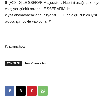
6. [+20, -0] LE SSERAFIM ajussileri, Haerin’i aşağı çekmeye
çalışıyor çünkü onların LE SSERAFIM ile
kıyaslanamayacaklarını biliyorlar ㅋㅋ Ian o grubun en iyisi
olduğu için böyle yapıyorlar ㅋ
–
K: pannchoa
ETIKETLER
hears2hearts ian