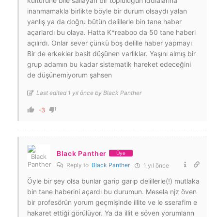
kültürüne bile sallayan bir topluluğun iddialarına
inanmamakla birlikte böyle bir durum olsaydı yalan
yanlış ya da doğru bütün delillerle bin tane haber
açarlardı bu olaya. Hatta K*reaboo da 50 tane haberi
açılırdı. Onlar sever çünkü boş delille haber yapmayı
Bir de erkekler basit düşünen varlıklar. Yaşını almış bir
grup adamın bu kadar sistematik hareket edeceğini
de düşünemiyorum şahsen
Last edited 1 yıl önce by Black Panther
-3
Black Panther
Üye
Reply to
Black Panther
1 yıl önce
Öyle bir şey olsa bunlar garip garip delillerle(!) mutlaka
bin tane haberini açardı bu durumun. Mesela njz öven
bir profesörün yorum geçmişinde illite ve le sserafim e
hakaret ettiği görülüyor. Ya da illit e söven yorumların