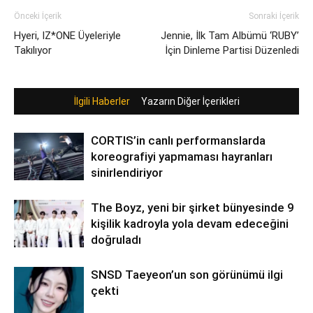
Önceki İçerik
Sonraki İçerik
Hyeri, IZ*ONE Üyeleriyle
Jennie, İlk Tam Albümü ‘RUBY’
Takılıyor
İçin Dinleme Partisi Düzenledi
İlgili Haberler
Yazarın Diğer İçerikleri
CORTIS’in canlı performanslarda
koreografiyi yapmaması hayranları
sinirlendiriyor
The Boyz, yeni bir şirket bünyesinde 9
kişilik kadroyla yola devam edeceğini
doğruladı
SNSD Taeyeon’un son görünümü ilgi
çekti