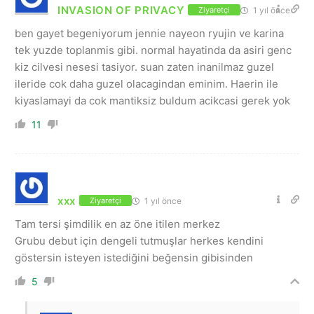
INVASION OF PRIVACY
1 yıl önce
Ziyaretçi
ben gayet begeniyorum jennie nayeon ryujin ve karina
tek yuzde toplanmis gibi. normal hayatinda da asiri genc
kiz cilvesi nesesi tasiyor. suan zaten inanilmaz guzel
ileride cok daha guzel olacagindan eminim. Haerin ile
kiyaslamayi da cok mantiksiz buldum acikcasi gerek yok
11
xxx
1 yıl önce
Ziyaretçi
Tam tersi şimdilik en az öne itilen merkez
Grubu debut için dengeli tutmuşlar herkes kendini
göstersin isteyen istediğini beğensin gibisinden
5