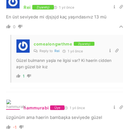
Rei
1 yıl önce
Ziyaretçi
En üst seviyede mi djsjsjd kaç yaşındasınız 13 mü
0
comealongwthme
Ziyaretçi
Reply to
Rei
1 yıl önce
Güzel bulmanın yaşla ne ilgisi var? Ki haerin cidden
aşırı güzel bir kız
1
hammurabi
1 yıl önce
Üye
üzgünüm ama haerin bambaşka seviyede güzel
-1