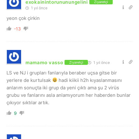
exokainintorununungelini
Ziyaretçi
1 yıl önce
yeon çok çirkin
-13
mamamo vasso
1 yıl önce
Ziyaretçi
LS ve NJ i grupları fanlarıyla beraber uçsa gitse bir
yerlere de kurtulsak
hadi kiikii h2h kıyaslanmasını
anlarım sonuçta iki grup da yeni çıktı ama şu 2 virüs
grubu ve fanlarını asla anlamıyorum her haberden bunlar
çıkıyor sıktılar artık.
9