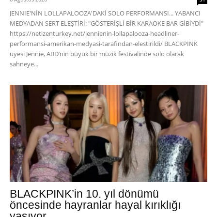
JENNIE'NİN LOLLAPALOOZA'DAKİ SOLO PERFORMANSI... YABANCI
MEDYADAN SERT ELEŞTİRİ: "GÖSTERİŞLİ BİR KARAOKE BAR GİBİYDİ"
https://netizenturkey.net/jennienin-lollapalooza-headliner-
performansi-amerikan-medyasi-tarafindan-elestirildi/ BLACKPINK
üyesi Jennie, ABD’nin büyük bir müzik festivalinde solo olarak
sahneye...
BLACKPINK’in 10. yıl dönümü
öncesinde hayranlar hayal kırıklığı
yaşıyor