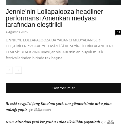
Jennie’nin Lollapalooza headliner
performansı Amerikan medyası
tarafından eleştirildi
4 Ağustos 2026
51
JENNIE'YE LOLLAPALOOZA'DA YABANCI MEDYADAN SERT
ELEŞTİRİLER: "VOKAL YETERSİZLİĞİ VE SEYİRCİLERİN ALANI TERK
ETMESİ" BLACKPINK üyesi Jennie, ABD’nin en büyük müzik
festivallerinden birinde tek başına...
Son Yorumlar
IU eski sevgilisi Jang Kiha’nın şarkısını gönderisinde arka plan
müziği yaptı
için
晶晶cotton
HYBE altındaki yeni kız grubu Tuide ilk klibini yayınladı
için
晶晶