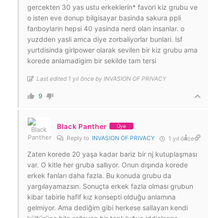
gercekten 30 yas ustu erkeklerin* favori kiz grubu ve
o isten eve donup bilgisayar basinda sakura ppli
fanboylarin hepsi 40 yasinda nerd olan insanlar. o
yuzdden yasli amca diye zorbaliyorlar bunlari. lsf
yurtdisinda girlpower olarak sevilen bir kiz grubu ama
korede anlamadigim bir sekilde tam tersi
Last edited 1 yıl önce by INVASION OF PRIVACY
9
Black Panther
Üye
Reply to
INVASION OF PRIVACY
1 yıl önce
Zaten korede 20 yaşa kadar bariz bir nj kutuplaşması
var. O kitle her gruba sallıyor. Onun dışında korede
erkek fanları daha fazla. Bu konuda grubu da
yargılayamazsın. Sonuçta erkek fazla olması grubun
kibar tabirle hafif kız konsepti olduğu anlamına
gelmiyor. Ama dediğim gibi herkese sallayan kendi