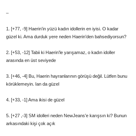
–
1. [+77, -9] Haerin’in yüzü kadın idollerin en iyisi. O kadar
güzel ki. Ama durduk yere neden Haerin’den bahsediyorsun?
2. [+53, -12] Tabii ki Haerin’le yarışamaz, o kadın idoller
arasında en üst seviyede
3. [+46, -4] Bu, Haerin hayranlarının görüşü değil. Lütfen bunu
körüklemeyin. Ian da güzel
4. [+33, -1] Ama ikisi de güzel
5. [+27 ,-3] SM idolleri neden NewJeans’e karışsın ki? Bunun
arkasındaki kişi çok açık