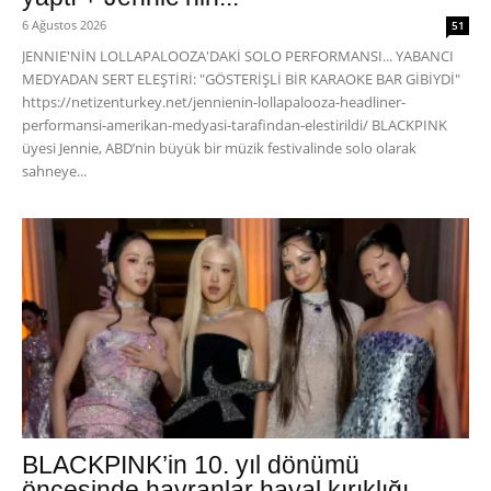
6 Ağustos 2026
51
JENNIE'NİN LOLLAPALOOZA'DAKİ SOLO PERFORMANSI... YABANCI
MEDYADAN SERT ELEŞTİRİ: "GÖSTERİŞLİ BİR KARAOKE BAR GİBİYDİ"
https://netizenturkey.net/jennienin-lollapalooza-headliner-
performansi-amerikan-medyasi-tarafindan-elestirildi/ BLACKPINK
üyesi Jennie, ABD’nin büyük bir müzik festivalinde solo olarak
sahneye...
BLACKPINK’in 10. yıl dönümü
öncesinde hayranlar hayal kırıklığı