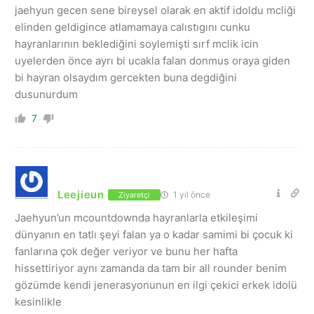
jaehyun gecen sene bireysel olarak en aktif idoldu mcliği
elinden geldigince atlamamaya calıstıgını cunku
hayranlarının beklediğini soylemişti sırf mclik icin
uyelerden önce ayrı bi ucakla falan donmus oraya giden
bi hayran olsaydım gercekten buna degdiğini
dusunurdum
7
Leejieun
1 yıl önce
Ziyaretçi
Jaehyun’un mcountdownda hayranlarla etkileşimi
dünyanın en tatlı şeyi falan ya o kadar samimi bi çocuk ki
fanlarına çok değer veriyor ve bunu her hafta
hissettiriyor aynı zamanda da tam bir all rounder benim
gözümde kendi jenerasyonunun en ilgi çekici erkek idolü
kesinlikle