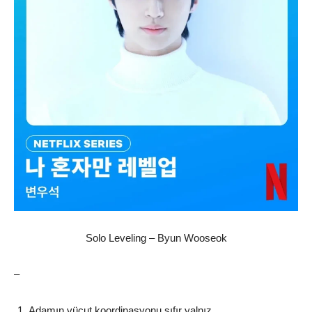
Solo Leveling – Byun Wooseok
–
Adamın vücut koordinasyonu sıfır yalnız