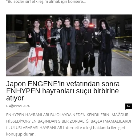
"Bu sözler sırf etkileşim almak için konsere...
Japon ENGENE’in vefatından sonra
ENHYPEN hayranları suçu birbirine
atıyor
6 Ağustos 2026
62
ENHYPEN HAYRANLARI BU OLAYDA NEDEN KENDİLERİNİ MAĞDUR
HİSSEDİYOR? EN BAŞINDAN SİBER ZORBALIĞI BAŞLATMAMALILARDI
ft. ULUSLARARASI HAYRANLAR İnternette o kişi hakkında ileri geri
konuşup duran...