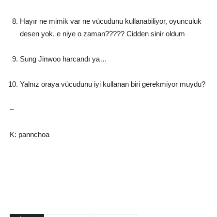
Hayır ne mimik var ne vücudunu kullanabiliyor, oyunculuk
desen yok, e niye o zaman????? Cidden sinir oldum
Sung Jinwoo harcandı ya…
Yalnız oraya vücudunu iyi kullanan biri gerekmiyor muydu?
–
K: pannchoa