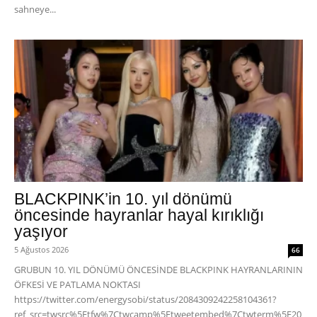
sahneye...
BLACKPINK’in 10. yıl dönümü
öncesinde hayranlar hayal kırıklığı
yaşıyor
5 Ağustos 2026
66
GRUBUN 10. YIL DÖNÜMÜ ÖNCESİNDE BLACKPINK HAYRANLARININ
ÖFKESİ VE PATLAMA NOKTASI
https://twitter.com/energysobi/status/2084309242258104361?
ref_src=twsrc%5Etfw%7Ctwcamp%5Etweetembed%7Ctwterm%5E20