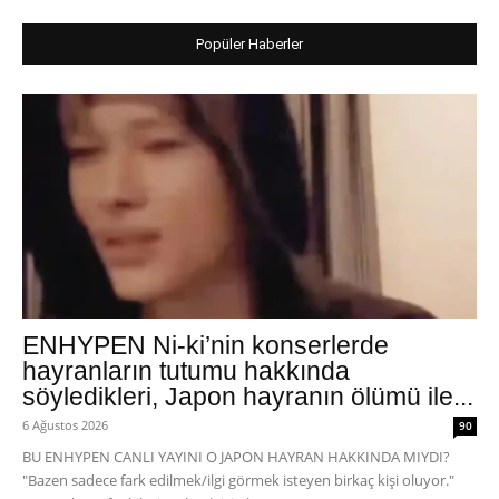
Popüler Haberler
ENHYPEN Ni-ki’nin konserlerde
hayranların tutumu hakkında
söyledikleri, Japon hayranın ölümü ile...
6 Ağustos 2026
90
BU ENHYPEN CANLI YAYINI O JAPON HAYRAN HAKKINDA MIYDI?
"Bazen sadece fark edilmek/ilgi görmek isteyen birkaç kişi oluyor."