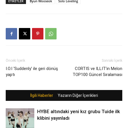
ETIKETLER
Byun Wooseok
Solo Leveling
Önceki İçerik
Sonraki İçerik
I.O.I ‘Suddenly’ ile geri dönüş
CORTIS ve ILLIT’in Melon
yaptı
TOP100 Güncel Sıralaması
İlgili Haberler
Yazarın Diğer İçerikleri
HYBE altındaki yeni kız grubu Tuide ilk
klibini yayınladı