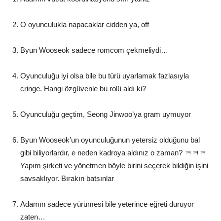
O oyunculukla napacaklar cidden ya, off
Byun Wooseok sadece romcom çekmeliydi…
Oyunculuğu iyi olsa bile bu türü uyarlamak fazlasıyla
cringe. Hangi özgüvenle bu rolü aldı ki?
Oyunculuğu geçtim, Seong Jinwoo’ya gram uymuyor
Byun Wooseok’un oyunculuğunun yetersiz olduğunu bal
gibi biliyorlardır, e neden kadroya aldınız o zaman? ㅋㅋㅋ
Yapım şirketi ve yönetmen böyle birini seçerek bildiğin işini
savsaklıyor. Bırakın batsınlar
Adamın sadece yürümesi bile yeterince eğreti duruyor
zaten…