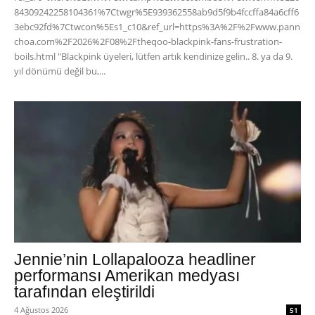
84309242258104361%7Ctwgr%5E939362558ab9d5f9b4fccffa84a6cff6
3ebc92fd%7Ctwcon%5Es1_c10&ref_url=https%3A%2F%2Fwww.pann
choa.com%2F2026%2F08%2Ftheqoo-blackpink-fans-frustration-
boils.html "Blackpink üyeleri, lütfen artık kendinize gelin.. 8. ya da 9.
yıl dönümü değil bu,...
Jennie’nin Lollapalooza headliner
performansı Amerikan medyası
tarafından eleştirildi
4 Ağustos 2026
51