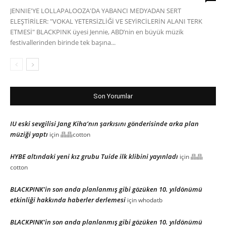
JENNIE'YE LOLLAPALOOZA'DA YABANCI MEDYADAN SERT
ELEŞTİRİLER: "VOKAL YETERSİZLİĞİ VE SEYİRCİLERİN ALANI TERK
ETMESİ" BLACKPINK üyesi Jennie, ABD’nin en büyük müzik
festivallerinden birinde tek başına...
Son Yorumlar
IU eski sevgilisi Jang Kiha’nın şarkısını gönderisinde arka plan
müziği yaptı
için
晶晶cotton
HYBE altındaki yeni kız grubu Tuide ilk klibini yayınladı
için
晶晶
cotton
BLACKPINK’in son anda planlanmış gibi gözüken 10. yıldönümü
etkinliği hakkında haberler derlemesi
için
whodatb
BLACKPINK’in son anda planlanmış gibi gözüken 10. yıldönümü