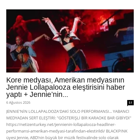
Kore medyası, Amerikan medyasının
Jennie Lollapalooza eleştirisini haber
yaptı + Jennie’nin...
6 Ağustos 2026
51
JENNIE'NİN LOLLAPALOOZA'DAKİ SOLO PERFORMANSI... YABANCI
MEDYADAN SERT ELEŞTİRİ: "GÖSTERİŞLİ BİR KARAOKE BAR GİBİYDİ"
https://netizenturkey.net/jennienin-lollapalooza-headliner-
performansi-amerikan-medyasi-tarafindan-elestirildi/ BLACKPINK
üyesi Jennie, ABD’nin büyük bir müzik festivalinde solo olarak