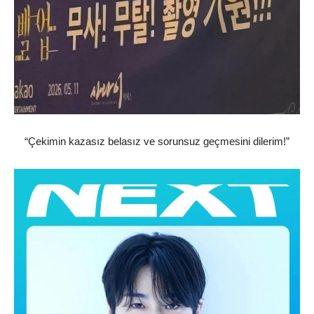
“Çekimin kazasız belasız ve sorunsuz geçmesini dilerim!”