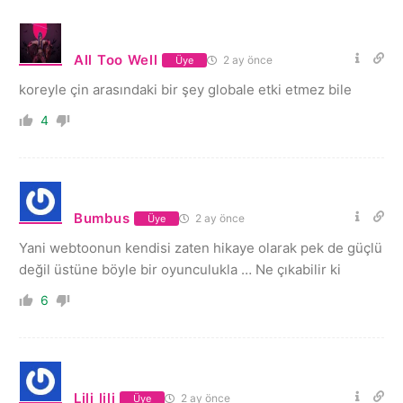
All Too Well
2 ay önce
Üye
koreyle çin arasındaki bir şey globale etki etmez bile
4
Bumbus
2 ay önce
Üye
Yani webtoonun kendisi zaten hikaye olarak pek de güçlü
değil üstüne böyle bir oyunculukla … Ne çıkabilir ki
6
Lili lili
2 ay önce
Üye