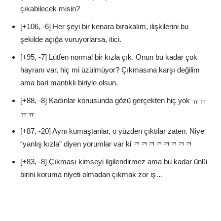
çıkabilecek misin?
[+106, -6] Her şeyi bir kenara bırakalım, ilişkilerini bu
şekilde açığa vuruyorlarsa, itici.
[+95, -7] Lütfen normal bir kızla çık. Onun bu kadar çok
hayranı var, hiç mi üzülmüyor? Çıkmasına karşı değilim
ama bari mantıklı biriyle olsun.
[+88, -8] Kadınlar konusunda gözü gerçekten hiç yok ㅠㅠ
ㅠㅠ
[+87, -20] Aynı kumaştanlar, o yüzden çıktılar zaten. Niye
“yanlış kızla” diyen yorumlar var ki ㅋㅋㅋㅋㅋㅋㅋㅋ
[+83, -8] Çıkması kimseyi ilgilendirmez ama bu kadar ünlü
birini koruma niyeti olmadan çıkmak zor iş…