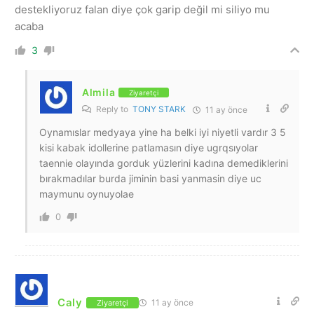
destekliyoruz falan diye çok garip değil mi siliyo mu
acaba
3
Almila
Ziyaretçi
Reply to
TONY STARK
11 ay önce
Oynamıslar medyaya yine ha belki iyi niyetli vardır 3 5
kisi kabak idollerine patlamasın diye ugrqsıyolar
taennie olayında gorduk yüzlerini kadına demediklerini
bırakmadılar burda jiminin basi yanmasin diye uc
maymunu oynuyolae
0
Caly
11 ay önce
Ziyaretçi