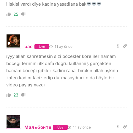
iliskisi vardı diye kadina yasatilana bak
25
bae
11 ay önce
Üye
ıyyy allah kahretmesin sizi böcekler koreliler hamam
böceği terimini ilk defa doğru kullanmış gerçekten
hamam böceği gibiler kadını rahat bırakın allah aşkına
zaten kadını taciz edip durmasaydınız o da böyle bir
video paylaşmazdı
23
Мальбонте
11 ay önce
Üye