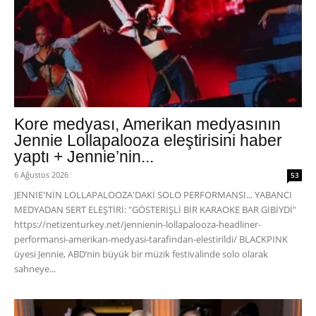
Kore medyası, Amerikan medyasının
Jennie Lollapalooza eleştirisini haber
yaptı + Jennie’nin...
6 Ağustos 2026
53
JENNIE'NİN LOLLAPALOOZA'DAKİ SOLO PERFORMANSI... YABANCI
MEDYADAN SERT ELEŞTİRİ: "GÖSTERİŞLİ BİR KARAOKE BAR GİBİYDİ"
https://netizenturkey.net/jennienin-lollapalooza-headliner-
performansi-amerikan-medyasi-tarafindan-elestirildi/ BLACKPINK
üyesi Jennie, ABD’nin büyük bir müzik festivalinde solo olarak
sahneye...