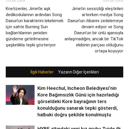
Önceki İçerik
Sonraki İçerik
Knetizenler, Jimin’le aşk
Jimin’in sessizliği eleştirileri
dedikodularının ardından Song
artırırken medya Song
Daeun’un karakterini lekelemek
Daeun’un itibarını zedelemeye
için sahte Burning Sun
devam ediyor ve Song
bağlantılarının yeniden
Daeun’un bir ünlü ajansıyla
gündeme getirilmesine
anlaşmadığını, ancak bir TikTok
şaşkınlıkla tepki gösteriyor
ekibinin parçası olduğunu
ortaya koyuyor
İlgili Haberler
Yazarın Diğer İçerikleri
Kim Heechul, Incheon Belediyesi’nin
Kore Bağımsızlık Günü için hazırladığı
görseldeki Kore bayrağının ters
konulduğunu sanarak tepki gösterdi,
halbuki doğru şekilde konulmuştu
HYBE altındaki yeni kız grubu Tuide ilk