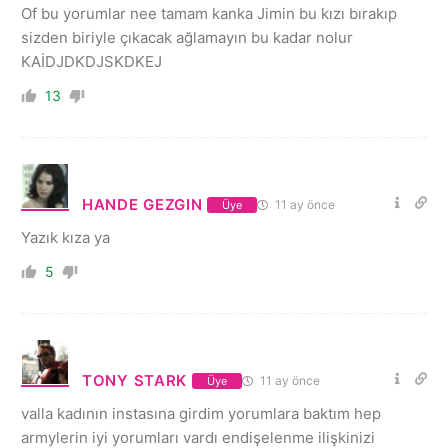
Of bu yorumlar nee tamam kanka Jimin bu kızı bırakıp
sizden biriyle çıkacak ağlamayın bu kadar nolur
KAİDJDKDJSKDKEJ
13
HANDE GEZGIN
11 ay önce
Üye
Yazık kıza ya
5
TONY STARK
11 ay önce
Üye
valla kadının instasına girdim yorumlara baktım hep
armylerin iyi yorumları vardı endişelenme ilişkinizi