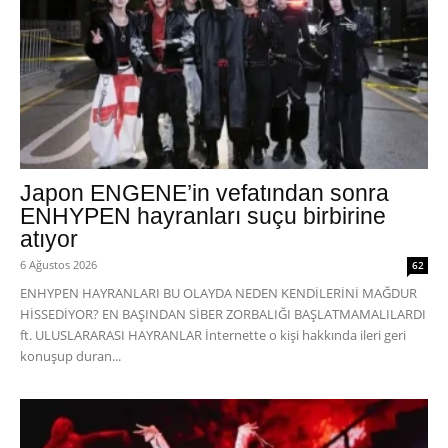
Japon ENGENE’in vefatından sonra
ENHYPEN hayranları suçu birbirine
atıyor
6 Ağustos 2026
62
ENHYPEN HAYRANLARI BU OLAYDA NEDEN KENDİLERİNİ MAĞDUR
HİSSEDİYOR? EN BAŞINDAN SİBER ZORBALIĞI BAŞLATMAMALILARDI
ft. ULUSLARARASI HAYRANLAR İnternette o kişi hakkında ileri geri
konuşup duran...