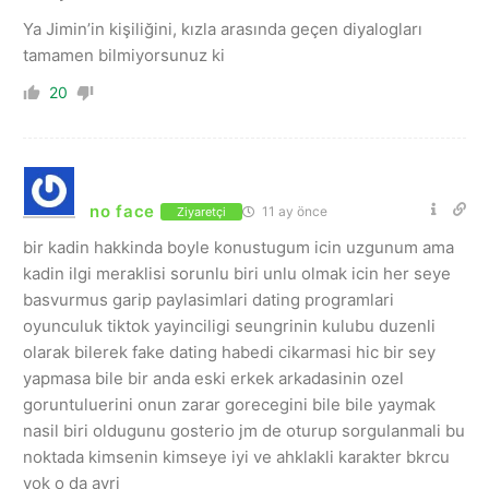
Ya Jimin’in kişiliğini, kızla arasında geçen diyalogları
tamamen bilmiyorsunuz ki
20
no face
11 ay önce
Ziyaretçi
bir kadin hakkinda boyle konustugum icin uzgunum ama
kadin ilgi meraklisi sorunlu biri unlu olmak icin her seye
basvurmus garip paylasimlari dating programlari
oyunculuk tiktok yayinciligi seungrinin kulubu duzenli
olarak bilerek fake dating habedi cikarmasi hic bir sey
yapmasa bile bir anda eski erkek arkadasinin ozel
goruntuluerini onun zarar gorecegini bile bile yaymak
nasil biri oldugunu gosterio jm de oturup sorgulanmali bu
noktada kimsenin kimseye iyi ve ahklakli karakter bkrcu
yok o da ayri