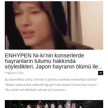
ENHYPEN Ni-ki’nin konserlerde
hayranların tutumu hakkında
söyledikleri, Japon hayranın ölümü ile...
6 Ağustos 2026
90
BU ENHYPEN CANLI YAYINI O JAPON HAYRAN HAKKINDA MIYDI?
"Bazen sadece fark edilmek/ilgi görmek isteyen birkaç kişi oluyor."
"Bu sözler sırf etkileşim almak için konsere...