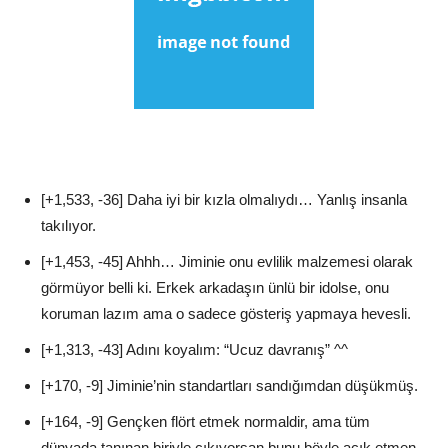
[+1,533, -36] Daha iyi bir kızla olmalıydı… Yanlış insanla
takılıyor.
[+1,453, -45] Ahhh… Jiminie onu evlilik malzemesi olarak
görmüyor belli ki. Erkek arkadaşın ünlü bir idolse, onu
koruman lazım ama o sadece gösteriş yapmaya hevesli.
[+1,313, -43] Adını koyalım: “Ucuz davranış” ^^
[+170, -9] Jiminie’nin standartları sandığımdan düşükmüş.
[+164, -9] Gençken flört etmek normaldir, ama tüm
dünyada tanınan biriyle çıkıyorsan bunu böyle açık etmen