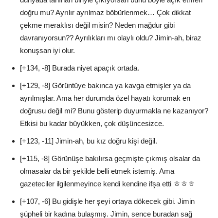
doğru mu? Ayrılır ayrılmaz böbürlenmek… Çok dikkat
çekme meraklısı değil misin? Neden mağdur gibi
davranıyorsun?? Ayrılıkları mı olaylı oldu? Jimin-ah, biraz
konuşsan iyi olur.
[+134, -8] Burada niyet apaçık ortada.
[+129, -8] Görüntüye bakınca ya kavga etmişler ya da
ayrılmışlar. Ama her durumda özel hayatı korumak en
doğrusu değil mi? Bunu gösterip duyurmakla ne kazanıyor?
Etkisi bu kadar büyükken, çok düşüncesizce.
[+123, -11] Jimin-ah, bu kız doğru kişi değil.
[+115, -8] Görünüşe bakılırsa geçmişte çıkmış olsalar da
olmasalar da bir şekilde belli etmek istemiş. Ama
gazeteciler ilgilenmeyince kendi kendine ifşa etti ㅎㅎㅎ
[+107, -6] Bu gidişle her şeyi ortaya dökecek gibi. Jimin
şüpheli bir kadına bulaşmış. Jimin, sence buradan sağ