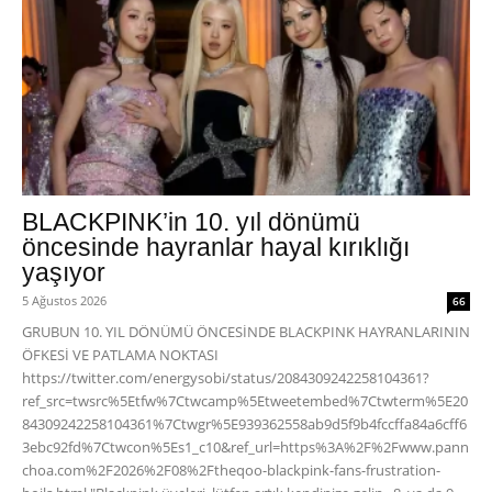
BLACKPINK’in 10. yıl dönümü
öncesinde hayranlar hayal kırıklığı
yaşıyor
5 Ağustos 2026
66
GRUBUN 10. YIL DÖNÜMÜ ÖNCESİNDE BLACKPINK HAYRANLARININ
ÖFKESİ VE PATLAMA NOKTASI
https://twitter.com/energysobi/status/2084309242258104361?
ref_src=twsrc%5Etfw%7Ctwcamp%5Etweetembed%7Ctwterm%5E20
84309242258104361%7Ctwgr%5E939362558ab9d5f9b4fccffa84a6cff6
3ebc92fd%7Ctwcon%5Es1_c10&ref_url=https%3A%2F%2Fwww.pann
choa.com%2F2026%2F08%2Ftheqoo-blackpink-fans-frustration-