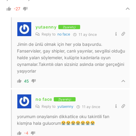
-27
yutaenny
Ziyaretçi
Reply to
no face
11 ay önce
Jimin de ünlü olmak için her yola başvurdu.
Fanservisler, gay shipler, canlı yayınlar, sevgilisi olduğu
halde yalan söylemeler, kulüpte kadınlarla oyun
oynamalar.Takıntılı olan sizsiniz aslında onlar gerçeğini
yaşıyorlar
45
no face
Ziyaretçi
Reply to
yutaenny
11 ay önce
yorumum onaylansin dikkatlice oku takintili fan
kismjna hala guluorum
-4