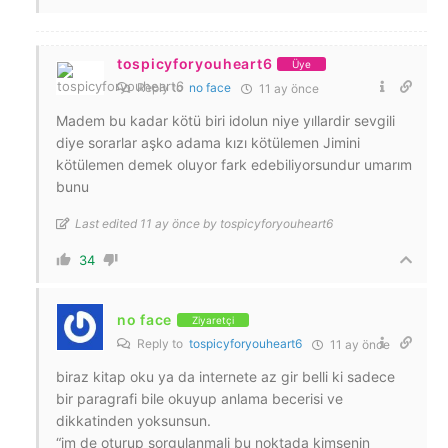
tospicyforyouheart6
Üye
Reply to
no face
11 ay önce
Madem bu kadar kötü biri idolun niye yıllardir sevgili
diye sorarlar aşko adama kızı kötülemen Jimini
kötülemen demek oluyor fark edebiliyorsundur umarım
bunu
Last edited 11 ay önce by tospicyforyouheart6
34
no face
Ziyaretçi
Reply to
tospicyforyouheart6
11 ay önce
biraz kitap oku ya da internete az gir belli ki sadece
bir paragrafi bile okuyup anlama becerisi ve
dikkatinden yoksunsun.
“jm de oturup sorgulanmali bu noktada kimsenin