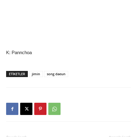
K: Pannchoa
ETIKETLER
jimin
song daeun