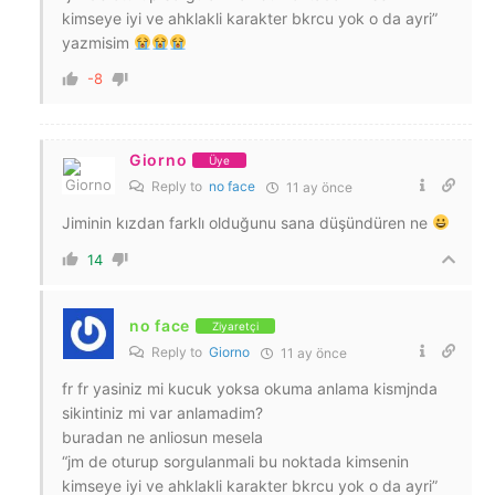
kimseye iyi ve ahklakli karakter bkrcu yok o da ayri”
yazmisim
-8
Giorno
Üye
Reply to
no face
11 ay önce
Jiminin kızdan farklı olduğunu sana düşündüren ne
14
no face
Ziyaretçi
Reply to
Giorno
11 ay önce
fr fr yasiniz mi kucuk yoksa okuma anlama kismjnda
sikintiniz mi var anlamadim?
buradan ne anliosun mesela
“jm de oturup sorgulanmali bu noktada kimsenin
kimseye iyi ve ahklakli karakter bkrcu yok o da ayri”