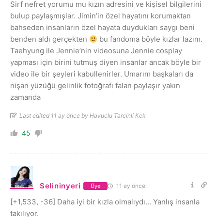
Sirf nefret yorumu mu kızın adresini ve kişisel bilgilerini
bulup paylaşmışlar. Jimin’in özel hayatını korumaktan
bahseden insanların özel hayata duydukları saygı beni
benden aldı gerçekten
bu fandoma böyle kızlar lazım.
Taehyung ile Jennie’nin videosuna Jennie cosplay
yapması için birini tutmuş diyen insanlar ancak böyle bir
video ile bir şeyleri kabullenirler. Umarım başkaları da
nişan yüzüğü gelinlik fotoğrafı falan paylaşır yakın
zamanda
Last edited 11 ay önce by Havuclu Tarcinli Kek
45
Selininyeri
11 ay önce
Üye
[+1,533, -36] Daha iyi bir kızla olmalıydı… Yanlış insanla
takılıyor.