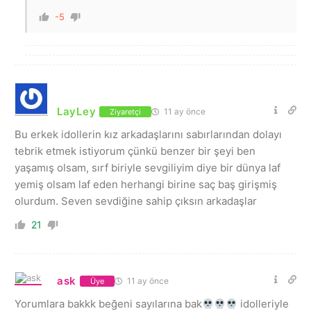
-5
LayLey
11 ay önce
Ziyaretçi
Bu erkek idollerin kız arkadaşlarını sabırlarından dolayı
tebrik etmek istiyorum çünkü benzer bir şeyi ben
yaşamış olsam, sırf biriyle sevgiliyim diye bir dünya laf
yemiş olsam laf eden herhangi birine saç baş girişmiş
olurdum. Seven sevdiğine sahip çıksın arkadaşlar
21
ask
11 ay önce
Üye
Yorumlara bakkk beğeni sayılarına bak
idolleriyle