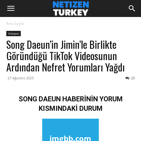
Ana Sayfa
theqoo
Song Daeun’in Jimin’le Birlikte
Göründüğü TikTok Videosunun
Ardından Nefret Yorumları Yağdı
27 Ağustos 2025
23
SONG DAEUN HABERİNİN YORUM
KISMINDAKİ DURUM