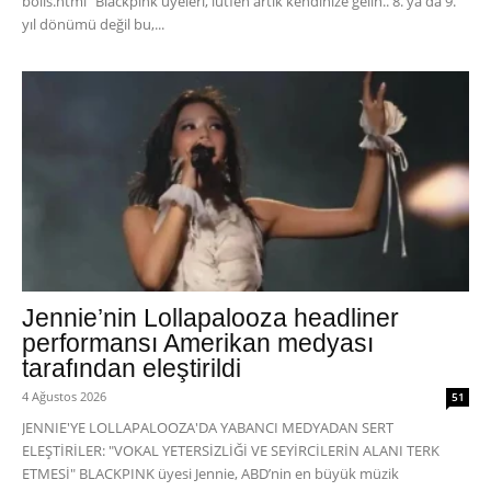
boils.html "Blackpink üyeleri, lütfen artık kendinize gelin.. 8. ya da 9.
yıl dönümü değil bu,...
Jennie’nin Lollapalooza headliner
performansı Amerikan medyası
tarafından eleştirildi
4 Ağustos 2026
51
JENNIE'YE LOLLAPALOOZA'DA YABANCI MEDYADAN SERT
ELEŞTİRİLER: "VOKAL YETERSİZLİĞİ VE SEYİRCİLERİN ALANI TERK
ETMESİ" BLACKPINK üyesi Jennie, ABD’nin en büyük müzik