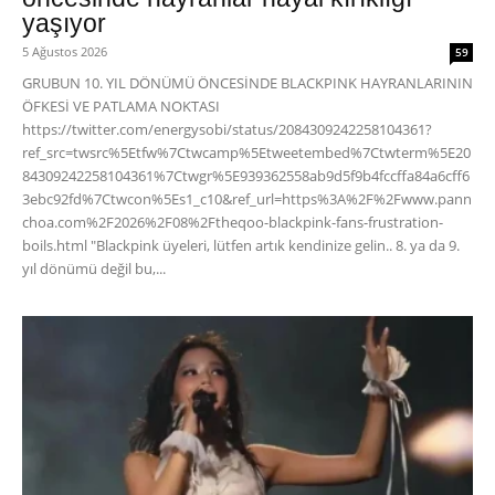
yaşıyor
5 Ağustos 2026
59
GRUBUN 10. YIL DÖNÜMÜ ÖNCESİNDE BLACKPINK HAYRANLARININ
ÖFKESİ VE PATLAMA NOKTASI
https://twitter.com/energysobi/status/2084309242258104361?
ref_src=twsrc%5Etfw%7Ctwcamp%5Etweetembed%7Ctwterm%5E20
84309242258104361%7Ctwgr%5E939362558ab9d5f9b4fccffa84a6cff6
3ebc92fd%7Ctwcon%5Es1_c10&ref_url=https%3A%2F%2Fwww.pann
choa.com%2F2026%2F08%2Ftheqoo-blackpink-fans-frustration-
boils.html "Blackpink üyeleri, lütfen artık kendinize gelin.. 8. ya da 9.
yıl dönümü değil bu,...