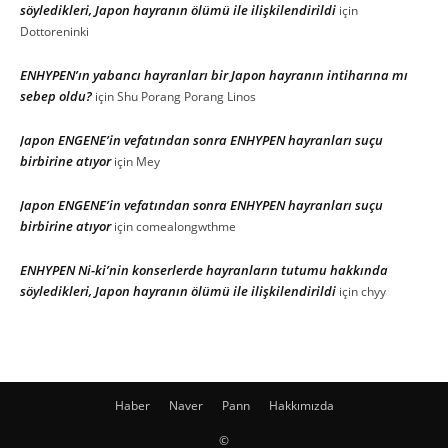
söyledikleri, Japon hayranın ölümü ile ilişkilendirildi
için
Dottoreninki
ENHYPEN’ın yabancı hayranları bir Japon hayranın intiharına mı
sebep oldu?
için
Shu Porang Porang Linos
Japon ENGENE’in vefatından sonra ENHYPEN hayranları suçu
birbirine atıyor
için
Mey
Japon ENGENE’in vefatından sonra ENHYPEN hayranları suçu
birbirine atıyor
için
comealongwthme
ENHYPEN Ni-ki’nin konserlerde hayranların tutumu hakkında
söyledikleri, Japon hayranın ölümü ile ilişkilendirildi
için
chyy
Haber
Naver
Pann
Hakkımızda
©