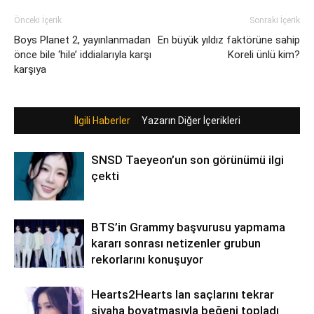
Önceki İçerik
Sonraki İçerik
Boys Planet 2, yayınlanmadan
En büyük yıldız faktörüne sahip
önce bile ‘hile’ iddialarıyla karşı
Koreli ünlü kim?
karşıya
İlgili Haberler
Yazarın Diğer İçerikleri
SNSD Taeyeon’un son görünümü ilgi
çekti
BTS’in Grammy başvurusu yapmama
kararı sonrası netizenler grubun
rekorlarını konuşuyor
Hearts2Hearts Ian saçlarını tekrar
siyaha boyatmasıyla beğeni topladı