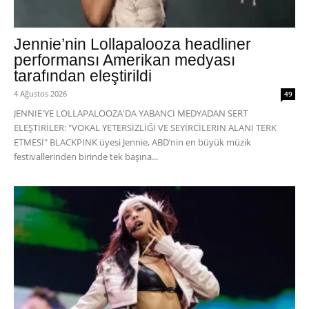
Jennie’nin Lollapalooza headliner
performansı Amerikan medyası
tarafından eleştirildi
4 Ağustos 2026
49
JENNIE'YE LOLLAPALOOZA'DA YABANCI MEDYADAN SERT
ELEŞTİRİLER: "VOKAL YETERSİZLİĞİ VE SEYİRCİLERİN ALANI TERK
ETMESİ" BLACKPINK üyesi Jennie, ABD’nin en büyük müzik
festivallerinden birinde tek başına...