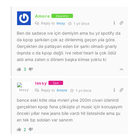
Amore
Ziyaretçi
Reply to
lessy
1 yıl önce
Ben de sadece ıve için demiyim ama bu yıl spotify da
da kpop şarkıları çok az dinlenmiş geçen yıla göre.
Gerçekten de patlayan eden bir şarkı olmadı gnarly
dışında o da kpop değil. Ive rebel heart la çok ödül
aldı ama zaten o dönem başka kimse yoktu ki
3
lessy
Üye
Reply to
Amore
1 yıl önce
bence eski kitle olsa mvleri yine 200m civarı izlenirdi
gerçekten kpop fena çöküşte yt music için konuşayım
önceki yıllar new jeans bile vardı hit listesinde ama şu
an tek bp soloları var sanırım
2