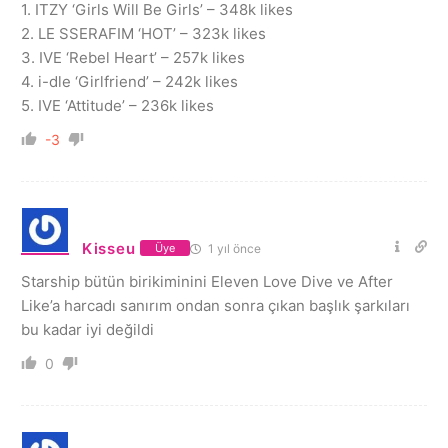
1. ITZY ‘Girls Will Be Girls’ – 348k likes
2. LE SSERAFIM ‘HOT’ – 323k likes
3. IVE ‘Rebel Heart’ – 257k likes
4. i-dle ‘Girlfriend’ – 242k likes
5. IVE ‘Attitude’ – 236k likes
-3
Kisseu
1 yıl önce
Üye
Starship bütün birikiminini Eleven Love Dive ve After
Like’a harcadı sanırım ondan sonra çıkan başlık şarkıları
bu kadar iyi değildi
0