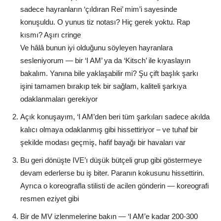
sadece hayranların ‘çıldıran Rei’ mim’i sayesinde
konuşuldu. O yunus tiz notası? Hiç gerek yoktu. Rap
kısmı? Aşırı cringe
Ve hâlâ bunun iyi olduğunu söyleyen hayranlara
sesleniyorum — bir ‘I AM’ ya da ‘Kitsch’ ile kıyaslayın
bakalım. Yanına bile yaklaşabilir mi? Şu çift başlık şarkı
işini tamamen bırakıp tek bir sağlam, kaliteli şarkıya
odaklanmaları gerekiyor
Açık konuşayım, ‘I AM’den beri tüm şarkıları sadece akılda
kalıcı olmaya odaklanmış gibi hissettiriyor – ve tuhaf bir
şekilde modası geçmiş, hafif bayağı bir havaları var
Bu geri dönüşte IVE’ı düşük bütçeli grup gibi göstermeye
devam ederlerse bu iş biter. Paranın kokusunu hissettirin.
Ayrıca o koreografla stilisti de acilen gönderin — koreografi
resmen eziyet gibi
Bir de MV izlenmelerine bakın — ‘I AM’e kadar 200-300