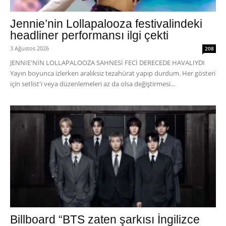
Jennie’nin Lollapalooza festivalindeki
headliner performansı ilgi çekti
3 Ağustos 2026
208
JENNIE'NİN LOLLAPALOOZA SAHNESİ FECİ DERECEDE HAVALIYDI
Yayın boyunca izlerken aralıksız tezahürat yapıp durdum. Her gösteri
için setlist'i veya düzenlemeleri az da olsa değiştirmesi...
Billboard “BTS zaten şarkısı İngilizce