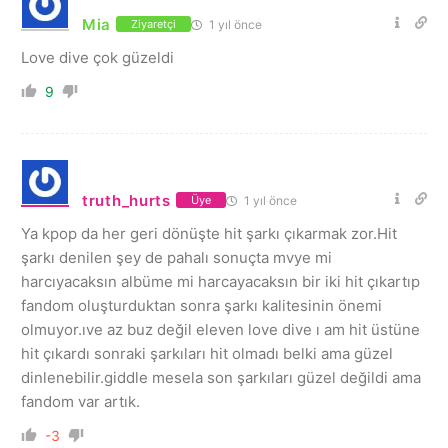
Mia
1 yıl önce
Ziyaretçi
Love dive çok güzeldi
9
truth_hurts
1 yıl önce
Üye
Ya kpop da her geri dönüşte hit şarkı çıkarmak zor.Hit
şarkı denilen şey de pahalı sonuçta mvye mi
harcıyacaksın albüme mi harcayacaksın bir iki hit çıkartıp
fandom oluşturduktan sonra şarkı kalitesinin önemi
olmuyor.ıve az buz değil eleven love dive ı am hit üstüne
hit çıkardı sonraki şarkıları hit olmadı belki ama güzel
dinlenebilir.giddle mesela son şarkıları güzel değildi ama
fandom var artık.
-3