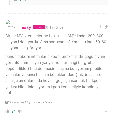
lessy
1 yıl önce
Üye
Bir de MV izlenmelerine bakın — ‘I AM’e kadar 200-300
milyon izleniyordu. Ama sonrasında? Yarısına indi, 50-60
milyonu zor görüyor.
bunun sebebi int fanların kpopı bırakmasıdır çoğu mvnin
görüntülenmesi yarı yarıya indi herhangi bir gruba
popülerlikleri bitti denmesini saçma buluyorum popüler
yapanlar yabancı hamam böcekleri dediğiniz insanlardı
ama şu an onların da hevesi geçti şahsen tek bir kpop
şarkısı bile dinlemiyorum kpop kendi eliyle kendini yok
etti
Last edited 1 yıl önce by lessy
24