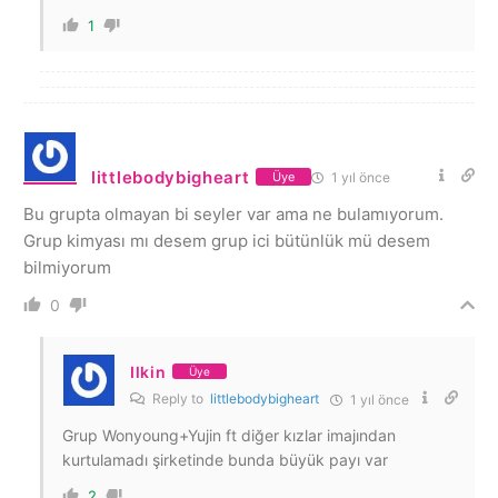
1
littlebodybigheart
1 yıl önce
Üye
Bu grupta olmayan bi seyler var ama ne bulamıyorum.
Grup kimyası mı desem grup ici bütünlük mü desem
bilmiyorum
0
Ilkin
Üye
Reply to
littlebodybigheart
1 yıl önce
Grup Wonyoung+Yujin ft diğer kızlar imajından
kurtulamadı şirketinde bunda büyük payı var
2