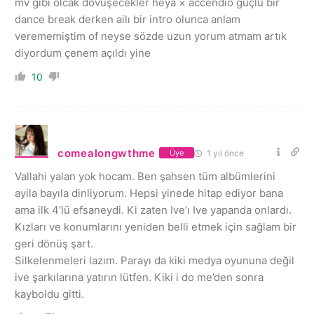
mv gibi olcak dövüşecekler heya × accendio güçlü bir
dance break derken ailı bir intro olunca anlam
verememiştim of neyse sözde uzun yorum atmam artık
diyordum çenem açıldı yine
10
comealongwthme
1 yıl önce
Üye
Vallahi yalan yok hocam. Ben şahsen tüm albümlerini
ayila bayıla dinliyorum. Hepsi yinede hitap ediyor bana
ama ilk 4’lü efsaneydi. Ki zaten Ive’ı Ive yapanda onlardı.
Kızları ve konumlarını yeniden belli etmek için sağlam bir
geri dönüş şart.
Silkelenmeleri lazım. Parayı da kiki medya oyununa değil
ive şarkılarına yatırın lütfen. Kiki i do me’den sonra
kayboldu gitti.