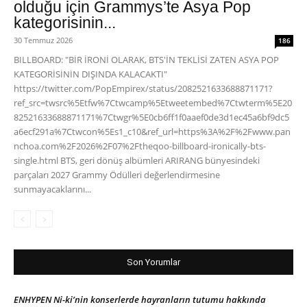
olduğu için Grammys’te Asya Pop
kategorisinin...
30 Temmuz 2026
186
BILLBOARD: "BİR İRONİ OLARAK, BTS'İN TEKLİSİ ZATEN ASYA POP
KATEGORİSİNİN DIŞINDA KALACAKTI"
https://twitter.com/PopEmpirex/status/2082521633688871171?
ref_src=twsrc%5Etfw%7Ctwcamp%5Etweetembed%7Ctwterm%5E20
82521633688871171%7Ctwgr%5E0cb6ff1f0aaef0de3d1ec45a6bf9dc5
a6ecf291a%7Ctwcon%5Es1_c10&ref_url=https%3A%2F%2Fwww.pan
nchoa.com%2F2026%2F07%2Ftheqoo-billboard-ironically-bts-
single.html BTS, geri dönüş albümleri ARIRANG bünyesindeki
parçaları 2027 Grammy Ödülleri değerlendirmesine
sunmayacaklarını...
Son Yorumlar
ENHYPEN Ni-ki’nin konserlerde hayranların tutumu hakkında