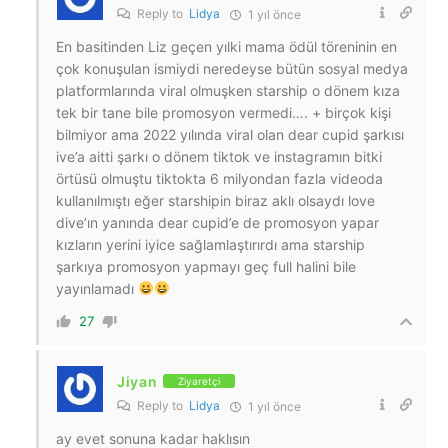
Reply to
Lidya
1 yıl önce
En basitinden Liz geçen yılki mama ödül töreninin en
çok konuşulan ismiydi neredeyse bütün sosyal medya
platformlarında viral olmuşken starship o dönem kıza
tek bir tane bile promosyon vermedi…. + birçok kişi
bilmiyor ama 2022 yılında viral olan dear cupid şarkısı
ive’a aitti şarkı o dönem tiktok ve instagramın bitki
örtüsü olmuştu tiktokta 6 milyondan fazla videoda
kullanılmıştı eğer starshipin biraz aklı olsaydı love
dive’ın yanında dear cupid’e de promosyon yapar
kızların yerini iyice sağlamlaştırırdı ama starship
şarkıya promosyon yapmayı geç full halini bile
yayınlamadı
27
Jiyan
Ziyaretçi
Reply to
Lidya
1 yıl önce
ay evet sonuna kadar haklısın