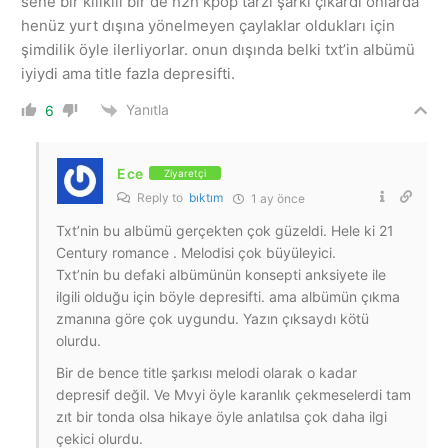
sene bir kiiikiii bir de h2h kpop tarzı şarkı çıkardı onlarda
henüz yurt dışına yönelmeyen çaylaklar oldukları için
şimdilik öyle ilerliyorlar. onun dışında belki txt’in albümü
iyiydi ama title fazla depresifti.
Yanıtla
6
Ece
Ziyaretçi
Reply to
bıktım
1 ay önce
Txt’nin bu albümü gerçekten çok güzeldi. Hele ki 21
Century romance . Melodisi çok büyüleyici.
Txt’nin bu defaki albümünün konsepti anksiyete ile
ilgili olduğu için böyle depresifti. ama albümün çıkma
zmanına göre çok uygundu. Yazın çıksaydı kötü
olurdu.
Bir de bence title şarkısı melodi olarak o kadar
depresif değil. Ve Mvyi öyle karanlık çekmeselerdi tam
zıt bir tonda olsa hikaye öyle anlatılsa çok daha ilgi
çekici olurdu.