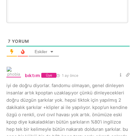
7
YORUM
Eskiler
bıktım
1 ay önce
Üye
iyi de doğru diyorlar. fandomu olmayan, genel dinleyen
insanlar artık kpoptan uzaklaşıyor çünkü dinleyecekleri
doğru düzgün şarkılar yok. hepsi tiktok için yapılmış 2
dakikalık şarkılar +klipler ai ile yapılıyor. kpop’un kendine
özgü o renkli, cıvıl cıvıl havası yok artık. önümüze eski
kpop diye kakaladıkları bütün şarkıların %80’i ingilizce
hep tek bir kelimeyle bütün nakaratı dolduran şarkılar. bu