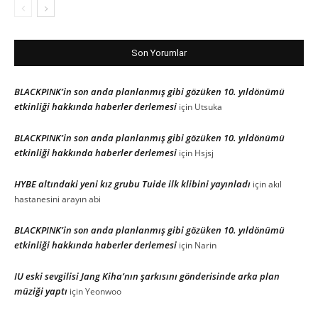
Son Yorumlar
BLACKPINK’in son anda planlanmış gibi gözüken 10. yıldönümü
etkinliği hakkında haberler derlemesi
için
Utsuka
BLACKPINK’in son anda planlanmış gibi gözüken 10. yıldönümü
etkinliği hakkında haberler derlemesi
için
Hsjsj
HYBE altındaki yeni kız grubu Tuide ilk klibini yayınladı
için
akıl
hastanesini arayın abi
BLACKPINK’in son anda planlanmış gibi gözüken 10. yıldönümü
etkinliği hakkında haberler derlemesi
için
Narin
IU eski sevgilisi Jang Kiha’nın şarkısını gönderisinde arka plan
müziği yaptı
için
Yeonwoo