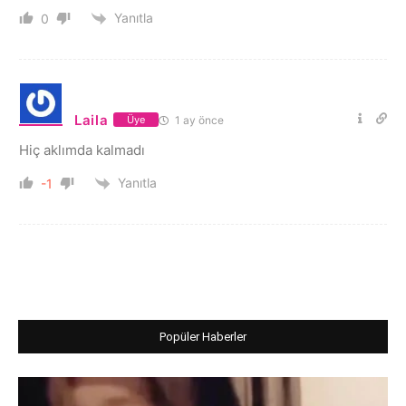
Yanıtla
0
Laila
1 ay önce
Üye
Hiç aklımda kalmadı
Yanıtla
-1
Popüler Haberler