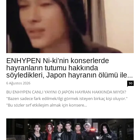
ENHYPEN Ni-ki’nin konserlerde
hayranların tutumu hakkında
söyledikleri, Japon hayranın ölümü ile...
6 Ağustos 2026
90
BU ENHYPEN CANLI YAYINI O JAPON HAYRAN HAKKINDA MIYDI?
"Bazen sadece fark edilmek/ilgi görmek isteyen birkaç kişi oluyor."
"Bu sözler sırf etkileşim almak için konsere...