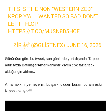
THIS IS THE NON “WESTERNIZED”
KPOP Y’ALL WANTED SO BAD, DON’T
LET IT FLOP
HTTPS://T.CO/MJSN8D5HCF
— ZIR 𝄞⨾𓍢ִ໋ (@GLISTNFX)
JUNE 16, 2026
Görünüşe göre bu tweet, son günlerde yurt dışında “K-pop
artık fazla Batılılaştı/Amerikanlaştı” diyen çok fazla tepki
olduğu için atılmış.
Ama hakkını yemeyelim, bu şarkı cidden buram buram eski
K-pop kokuyor!!!