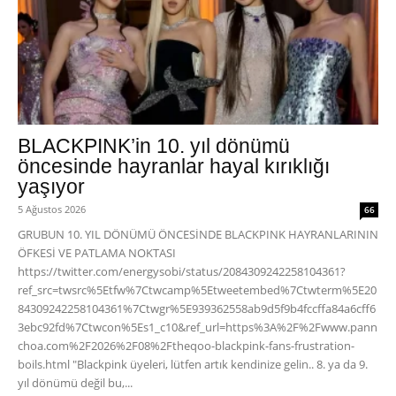
BLACKPINK’in 10. yıl dönümü
öncesinde hayranlar hayal kırıklığı
yaşıyor
5 Ağustos 2026
66
GRUBUN 10. YIL DÖNÜMÜ ÖNCESİNDE BLACKPINK HAYRANLARININ
ÖFKESİ VE PATLAMA NOKTASI
https://twitter.com/energysobi/status/2084309242258104361?
ref_src=twsrc%5Etfw%7Ctwcamp%5Etweetembed%7Ctwterm%5E20
84309242258104361%7Ctwgr%5E939362558ab9d5f9b4fccffa84a6cff6
3ebc92fd%7Ctwcon%5Es1_c10&ref_url=https%3A%2F%2Fwww.pann
choa.com%2F2026%2F08%2Ftheqoo-blackpink-fans-frustration-
boils.html "Blackpink üyeleri, lütfen artık kendinize gelin.. 8. ya da 9.
yıl dönümü değil bu,...