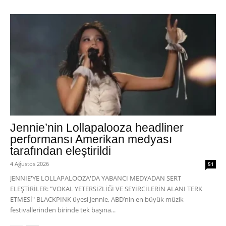
Jennie’nin Lollapalooza headliner
performansı Amerikan medyası
tarafından eleştirildi
4 Ağustos 2026
51
JENNIE'YE LOLLAPALOOZA'DA YABANCI MEDYADAN SERT
ELEŞTİRİLER: "VOKAL YETERSİZLİĞİ VE SEYİRCİLERİN ALANI TERK
ETMESİ" BLACKPINK üyesi Jennie, ABD’nin en büyük müzik
festivallerinden birinde tek başına...