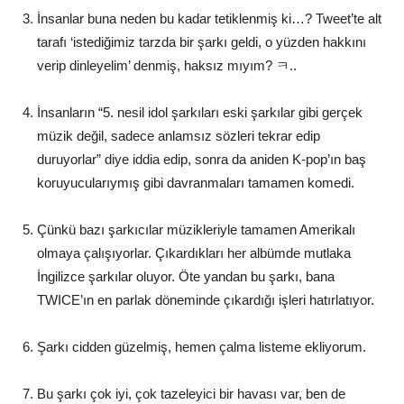
İnsanlar buna neden bu kadar tetiklenmiş ki…? Tweet’te alt
tarafı ‘istediğimiz tarzda bir şarkı geldi, o yüzden hakkını
verip dinleyelim’ denmiş, haksız mıyım? ㅋ..
İnsanların “5. nesil idol şarkıları eski şarkılar gibi gerçek
müzik değil, sadece anlamsız sözleri tekrar edip
duruyorlar” diye iddia edip, sonra da aniden K-pop’ın baş
koruyucularıymış gibi davranmaları tamamen komedi.
Çünkü bazı şarkıcılar müzikleriyle tamamen Amerikalı
olmaya çalışıyorlar. Çıkardıkları her albümde mutlaka
İngilizce şarkılar oluyor. Öte yandan bu şarkı, bana
TWICE’ın en parlak döneminde çıkardığı işleri hatırlatıyor.
Şarkı cidden güzelmiş, hemen çalma listeme ekliyorum.
Bu şarkı çok iyi, çok tazeleyici bir havası var, ben de