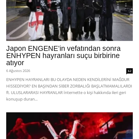
Japon ENGENE’in vefatından sonra
ENHYPEN hayranları suçu birbirine
atıyor
6 Ağustos 2026
62
ENHYPEN HAYRANLARI BU OLAYDA NEDEN KENDİLERİNİ MAĞDUR
HİSSEDİYOR? EN BAŞINDAN SİBER ZORBALIĞI BAŞLATMAMALILARDI
ft. ULUSLARARASI HAYRANLAR İnternette o kişi hakkında ileri geri
konuşup duran...