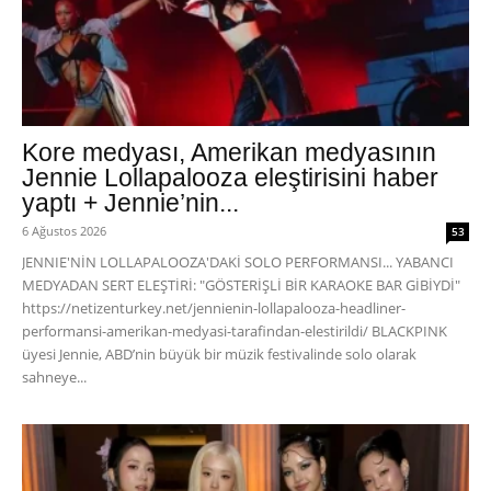
Kore medyası, Amerikan medyasının
Jennie Lollapalooza eleştirisini haber
yaptı + Jennie’nin...
6 Ağustos 2026
53
JENNIE'NİN LOLLAPALOOZA'DAKİ SOLO PERFORMANSI... YABANCI
MEDYADAN SERT ELEŞTİRİ: "GÖSTERİŞLİ BİR KARAOKE BAR GİBİYDİ"
https://netizenturkey.net/jennienin-lollapalooza-headliner-
performansi-amerikan-medyasi-tarafindan-elestirildi/ BLACKPINK
üyesi Jennie, ABD’nin büyük bir müzik festivalinde solo olarak
sahneye...