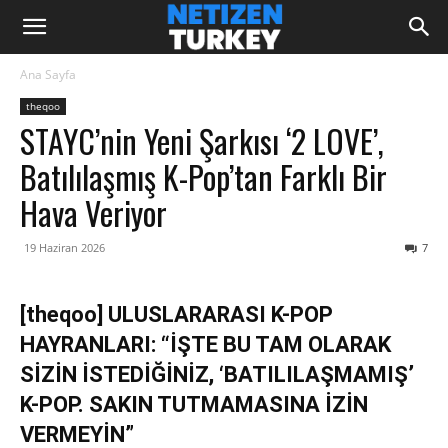
Ana Sayfa
theqoo
STAYC’nin Yeni Şarkısı ‘2 LOVE’,
Batılılaşmış K-Pop’tan Farklı Bir
Hava Veriyor
19 Haziran 2026
7
[theqoo] ULUSLARARASI K-POP
HAYRANLARI: “İŞTE BU TAM OLARAK
SİZİN İSTEDİĞİNİZ, ‘BATILILAŞMAMIŞ’
K-POP. SAKIN TUTMAMASINA İZİN
VERMEYİN”