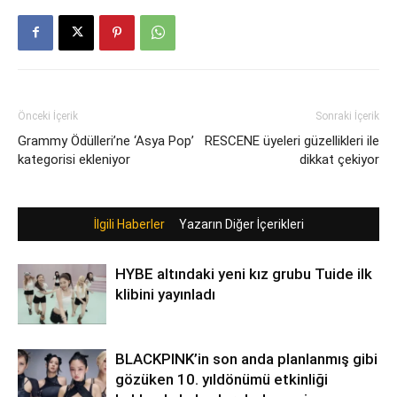
Önceki İçerik
Sonraki İçerik
Grammy Ödülleri’ne ‘Asya Pop’
RESCENE üyeleri güzellikleri ile
kategorisi ekleniyor
dikkat çekiyor
İlgili Haberler
Yazarın Diğer İçerikleri
HYBE altındaki yeni kız grubu Tuide ilk
klibini yayınladı
BLACKPINK’in son anda planlanmış gibi
gözüken 10. yıldönümü etkinliği