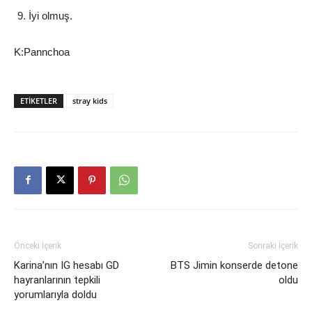
İyi olmuş.
K:Pannchoa
ETIKETLER
stray kids
Önceki İçerik
Sonraki İçerik
Karina’nın IG hesabı GD
BTS Jimin konserde detone
hayranlarının tepkili
oldu
yorumlarıyla doldu