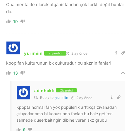
Oha mentalite olarak afganistandan çok farklı değil bunlar
da.
19
yurimiin
2 ay önce
Ziyaretçi
kpop fan kulturunun bk cukurudur bu skznin fanlari
13
adınhaklı
Ziyaretçi
Reply to
yurimiin
2 ay önce
Kpopta normal fan yok popülerlik arttıkça zıvanadan
çıkıyorlar ama bl konusunda fanları bu hale getiren
sahnede queerbaitingin dibine vuran skz grubu
9