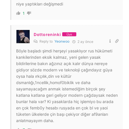
niye yaptıkları değişmedi
1
Dottoreninki
Üye
Reply to
Yeonwoo
2 ay önce
Böyle başladı şimdi herşeyi yasaklıyor rus hükümeti
kankilerinden eksik kalmaz, yeni gelen yasak
bildirilerine bakın ağzınız açık kalır dünya nereye
gidiyor sözde modern ve teknoloji çağındayız güya
oysa hala ırkçılık,din ve kültür
dsmanlığı,1ncellik,homof0biklik ve daha
sayamayacağım anmak istemediğim birçok şey
katlana katlana geri geliyor modern çağdaysak neden
bunlar hala var? Ki yasaklarda hiç işlemiyo bu arada
en çok femb0y hesabı rusyada en çok bl ve yaoi
tüketen ülkelerde çin başı çekiyor diğer af9anları
anlatmayayım daha.