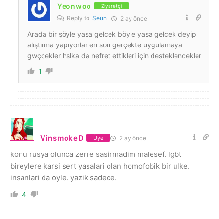
Yeonwoo
Ziyaretçi
Reply to
Seun
2 ay önce
Arada bir şöyle yasa gelcek böyle yasa gelcek deyip
alıştırma yapıyorlar en son gerçekte uygulamaya
gwçcekler hslka da nefret ettikleri için desteklencekler
1
VinsmokeD
2 ay önce
Üye
konu rusya olunca zerre sasirmadim malesef. lgbt
bireylere karsi sert yasalari olan homofobik bir ulke.
insanlari da oyle. yazik sadece.
4