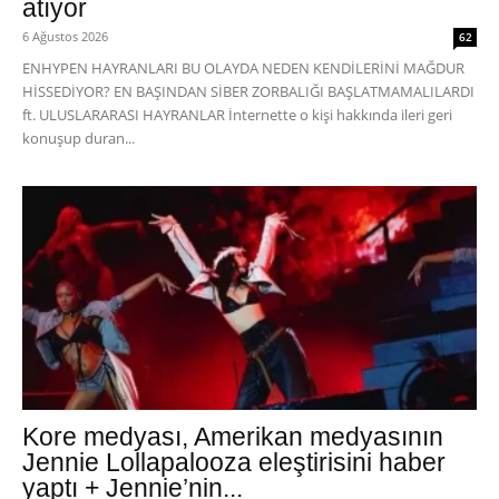
atıyor
6 Ağustos 2026
62
ENHYPEN HAYRANLARI BU OLAYDA NEDEN KENDİLERİNİ MAĞDUR
HİSSEDİYOR? EN BAŞINDAN SİBER ZORBALIĞI BAŞLATMAMALILARDI
ft. ULUSLARARASI HAYRANLAR İnternette o kişi hakkında ileri geri
konuşup duran...
Kore medyası, Amerikan medyasının
Jennie Lollapalooza eleştirisini haber
yaptı + Jennie’nin...