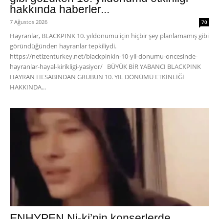
hakkında haberler...
7 Ağustos 2026
70
Hayranlar, BLACKPINK 10. yıldönümü için hiçbir şey planlamamış gibi
göründüğünden hayranlar tepkiliydi.
https://netizenturkey.net/blackpinkin-10-yil-donumu-oncesinde-
hayranlar-hayal-kirikligi-yasiyor/ BÜYÜK BİR YABANCI BLACKPINK
HAYRAN HESABINDAN GRUBUN 10. YIL DÖNÜMÜ ETKİNLİĞİ
HAKKINDA...
ENHYPEN Ni-ki’nin konserlerde