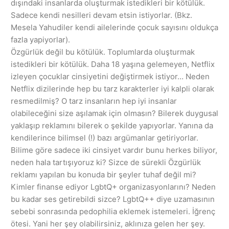
dışındaki insanlarda oluşturmak istedikleri bir kötülük.
Sadece kendi nesilleri devam etsin istiyorlar. (Bkz.
Mesela Yahudiler kendi ailelerinde çocuk sayısını oldukça
fazla yapiyorlar).
Özgürlük değil bu kötülük. Toplumlarda oluşturmak
istedikleri bir kötülük. Daha 18 yaşına gelemeyen, Netflix
izleyen çocuklar cinsiyetini değiştirmek istiyor… Neden
Netflix dizilerinde hep bu tarz karakterler iyi kalpli olarak
resmedilmiş? O tarz insanların hep iyi insanlar
olabileceğini size aşılamak için olmasın? Bilerek duygusal
yaklaşıp reklamını bilerek o şekilde yapıyorlar. Yanına da
kendilerince bilimsel (!) bazı argümanlar getiriyorlar.
Bilime göre sadece iki cinsiyet vardır bunu herkes biliyor,
neden hala tartışıyoruz ki? Sizce de sürekli Özgürlük
reklamı yapılan bu konuda bir şeyler tuhaf değil mi?
Kimler finanse ediyor LgbtQ+ organizasyonlarını? Neden
bu kadar ses getirebildi sizce? LgbtQ++ diye uzamasının
sebebi sonrasında pedophilia eklemek istemeleri. İğrenç
ötesi. Yani her şey olabilirsiniz, aklınıza gelen her şey.