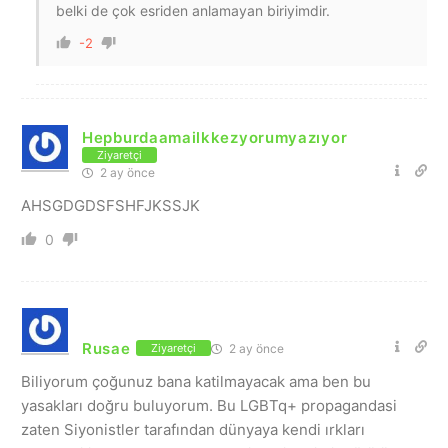
belki de çok esriden anlamayan biriyimdir.
-2
Hepburdaamailkkezyorumyazıyor
Ziyaretçi
2 ay önce
AHSGDGDSFSHFJKSSJK
0
Rusae
2 ay önce
Ziyaretçi
Biliyorum çoğunuz bana katilmayacak ama ben bu
yasakları doğru buluyorum. Bu LGBTq+ propagandasi
zaten Siyonistler tarafından dünyaya kendi ırkları