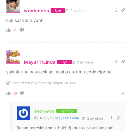
wonbineko
2 ay önce
Üye
cok sasirdim yuhh
-1
Maya111Linda
2 ay önce
Üye
yakınlarına nası açıkladı acaba durumu codmclpdpd
Last edited 2 ay önce by Maya111Linda
-2
Yeonwoo
Ziyaretçi
Reply to
Maya111Linda
2 ay önce
Bunun neresini komik bulduğunuzu asla anlamıcam