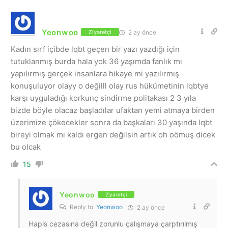
Yeonwoo
2 ay önce
Ziyaretçi
Kadın sırf içibde lqbt geçen bir yazı yazdığı için
tutuklanmış burda hala yok 36 yaşımda fanlık mı
yapılırmış gerçek insanlara hikaye mi yazılırmış
konuşuluyor olayy o değilll olay rus hükümetinin lqbtye
karşı uyguladığı korkunç sindirme politakası 2 3 yıla
bizde böyle olacaz başladılar ufaktan yemi atmaya birden
üzerimize çökecekler sonra da başkaları 30 yaşında lqbt
bireyi olmak mı kaldı ergen değilsin artık oh oömuş dicek
bu olcak
15
Yeonwoo
Ziyaretçi
Reply to
Yeonwoo
2 ay önce
Hapis cezasına değil zorunlu çalışmaya çarptırılmış