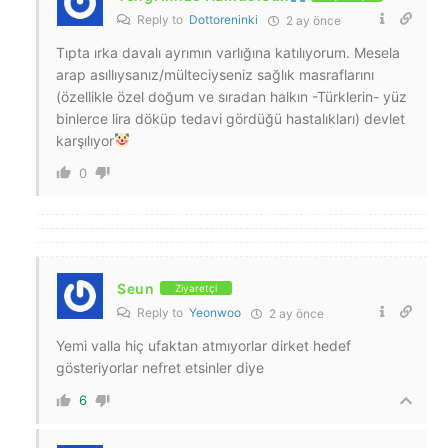
Reply to
Dottoreninki
2 ay önce
Tıpta ırka davalı ayrımın varlığına katılıyorum. Mesela
arap asıllıysanız/mülteciyseniz sağlık masraflarını
(özellikle özel doğum ve sıradan halkın -Türklerin- yüz
binlerce lira döküp tedavi gördüğü hastalıkları) devlet
karşılıyor
0
Seun
Ziyaretçi
Reply to
Yeonwoo
2 ay önce
Yemi valla hiç ufaktan atmıyorlar dirket hedef
gösteriyorlar nefret etsinler diye
6