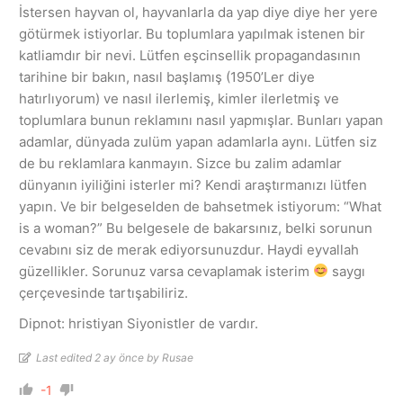
İstersen hayvan ol, hayvanlarla da yap diye diye her yere
götürmek istiyorlar. Bu toplumlara yapılmak istenen bir
katliamdır bir nevi. Lütfen eşcinsellik propagandasının
tarihine bir bakın, nasıl başlamış (1950’Ler diye
hatırlıyorum) ve nasıl ilerlemiş, kimler ilerletmiş ve
toplumlara bunun reklamını nasıl yapmışlar. Bunları yapan
adamlar, dünyada zulüm yapan adamlarla aynı. Lütfen siz
de bu reklamlara kanmayın. Sizce bu zalim adamlar
dünyanın iyiliğini isterler mi? Kendi araştırmanızı lütfen
yapın. Ve bir belgeselden de bahsetmek istiyorum: “What
is a woman?” Bu belgesele de bakarsınız, belki sorunun
cevabını siz de merak ediyorsunuzdur. Haydi eyvallah
güzellikler. Sorunuz varsa cevaplamak isterim
saygı
çerçevesinde tartışabiliriz.
Dipnot: hristiyan Siyonistler de vardır.
Last edited 2 ay önce by Rusae
-1