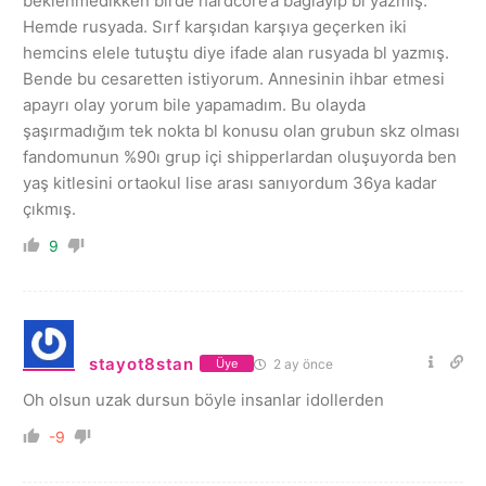
beklenmedikken birde hardcore’a bağlayıp bl yazmış.
Hemde rusyada. Sırf karşıdan karşıya geçerken iki
hemcins elele tutuştu diye ifade alan rusyada bl yazmış.
Bende bu cesaretten istiyorum. Annesinin ihbar etmesi
apayrı olay yorum bile yapamadım. Bu olayda
şaşırmadığım tek nokta bl konusu olan grubun skz olması
fandomunun %90ı grup içi shipperlardan oluşuyorda ben
yaş kitlesini ortaokul lise arası sanıyordum 36ya kadar
çıkmış.
9
stayot8stan
2 ay önce
Üye
Oh olsun uzak dursun böyle insanlar idollerden
-9