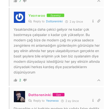
7
Yeonwoo
Ziyaretçi
Reply to
Dottoreninki
2 ay önce
Yasaklandıkça daha çekici geliyor ne kadar çok
bastırmaya çalışsalar o kadar çok yükseliyor. Bu
modern çağ bize de modern çağ mı yoksa sadece
zenginlere mi anlamadığım günlerdeyim görünüşte her
şey elinin altında her şeye ulaşabiliyorsun gerçekte en
basit şeylere bile erişimin yok ben biz oyalanalım diye
modern dünyadayız istediğüniz her şey elinizin altında
dünyadaki herkes kardeş diye pazarladıklarını
düşünüyorum
2
Dottoreninki
Üye
Reply to
Yeonwoo
2 ay önce
Diyeceğim o ki belkide modern bir çağda falan değiliz.