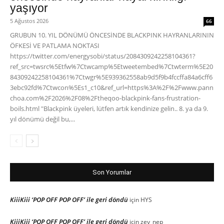
yaşıyor
5 Ağustos 2026
66
GRUBUN 10. YIL DÖNÜMÜ ÖNCESİNDE BLACKPINK HAYRANLARININ
ÖFKESİ VE PATLAMA NOKTASI
https://twitter.com/energysobi/status/2084309242258104361?
ref_src=twsrc%5Etfw%7Ctwcamp%5Etweetembed%7Ctwterm%5E20
84309242258104361%7Ctwgr%5E939362558ab9d5f9b4fccffa84a6cff6
3ebc92fd%7Ctwcon%5Es1_c10&ref_url=https%3A%2F%2Fwww.pann
choa.com%2F2026%2F08%2Ftheqoo-blackpink-fans-frustration-
boils.html "Blackpink üyeleri, lütfen artık kendinize gelin.. 8. ya da 9.
yıl dönümü değil bu,...
Son Yorumlar
KiiiKiii ‘POP OFF POP OFF’ ile geri döndü
için
HYS
KiiiKiii ‘POP OFF POP OFF’ ile geri döndü
için
zey_nep