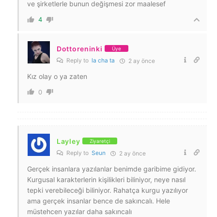
ve şirketlerle bunun değişmesi zor maalesef
4
Dottoreninki
Üye
Reply to
la cha ta
2 ay önce
Kız olay o ya zaten
0
Layley
Ziyaretçi
Reply to
Seun
2 ay önce
Gerçek insanlara yazılanlar benimde garibime gidiyor.
Kurgusal karakterlerin kişilikleri biliniyor, neye nasıl
tepki verebileceği biliniyor. Rahatça kurgu yazılıyor
ama gerçek insanlar bence de sakıncalı. Hele
müstehcen yazılar daha sakıncalı