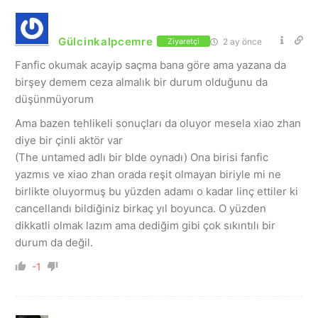
Gülcinkalpcemre
2 ay önce
Ziyaretçi
Fanfic okumak acayip saçma bana göre ama yazana da
birşey demem ceza almalık bir durum olduğunu da
düşünmüyorum
Ama bazen tehlikeli sonuçları da oluyor mesela xiao zhan
diye bir çinli aktör var
(The untamed adlı bir blde oynadı) Ona birisi fanfic
yazmıs ve xiao zhan orada reşit olmayan biriyle mi ne
birlikte oluyormuş bu yüzden adamı o kadar linç ettiler ki
cancellandı bildiğiniz birkaç yıl boyunca. O yüzden
dikkatli olmak lazım ama dediğim gibi çok sıkıntılı bir
durum da değil.
-1