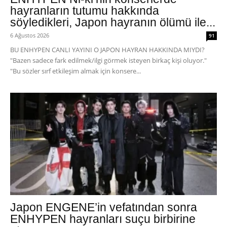
hayranların tutumu hakkında
söyledikleri, Japon hayranın ölümü ile...
6 Ağustos 2026
91
BU ENHYPEN CANLI YAYINI O JAPON HAYRAN HAKKINDA MIYDI?
"Bazen sadece fark edilmek/ilgi görmek isteyen birkaç kişi oluyor."
"Bu sözler sırf etkileşim almak için konsere...
Japon ENGENE’in vefatından sonra
ENHYPEN hayranları suçu birbirine