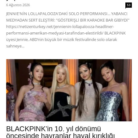
6 Ağustos 2026
53
JENNIE'NİN LOLLAPALOOZA'DAKİ SOLO PERFORMANSI... YABANCI
MEDYADAN SERT ELEŞTİRİ: "GÖSTERİŞLİ BİR KARAOKE BAR GİBİYDİ"
https://netizenturkey.net/jennienin-lollapalooza-headliner-
performansi-amerikan-medyasi-tarafindan-elestirildi/ BLACKPINK
üyesi Jennie, ABD’nin büyük bir müzik festivalinde solo olarak
sahneye...
BLACKPINK’in 10. yıl dönümü
öncesinde hayranlar hayal kırıklığı