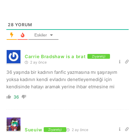
28
YORUM
Eskiler
Carrie Bradshaw is a brat
Ziyaretçi
2 ay önce
36 yaşında bir kadının fanfic yazmasına mı şaşırayım
yoksa kadının kendi evladını denetleyemediği için
kendisinde hatayı aramak yerine ihbar etmesine mi
36
Sueuiw
2 ay önce
Ziyaretçi