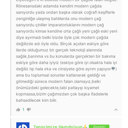
Rönesansdaki adamda kendini modern çağda
sanıyordu yada ondan başka olarak coğrafi keşiflerle
zenginliğe ulaşmış batılılarda onu modern çağ
sanıyordu çinliler imparatorluklarını modern çağ
sanıyordu kimse kendine orta çağlı yeni çağlı eski yeni
diye ayırmadı belki bizde öyle çok modern çağda
değilizde adı öyle oldu. Birçok açıdan eskiye göre
ilerde olduğumuz bir gerçek teknoloji alanında
sağlık,barınma vs bu konularda gerçekten bir bakıma
eskiye göre daha iyiyiz (eskiye göre iyi olsakta hala iyi
değiliz tıp hala ırka ve cinsiyete göre ayrım yapıyor
)
ama bu toplumsal sorunlar katlanarak geldiği ve
gitmediği sürece modern falan olamayız,belki
önümüzdeki gelecekte,tabi patlayıp kıyamet
kopmassa,bizim çağımızdan çok başka ifadelerle
bahsedilecek kim bilir.
1
Tengrimize Hamdolsun
Ziyaretçi