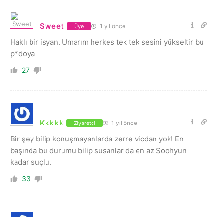
Sweet
1 yıl önce
Üye
Haklı bir isyan. Umarım herkes tek tek sesini yükseltir bu
p*doya
27
Kkkkk
1 yıl önce
Ziyaretçi
Bir şey bilip konuşmayanlarda zerre vicdan yok! En
başında bu durumu bilip susanlar da en az Soohyun
kadar suçlu.
33