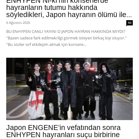
ENHYPEN Ni-ki’nin konserlerde
hayranların tutumu hakkında
söyledikleri, Japon hayranın ölümü ile...
6 Ağustos 2026
90
BU ENHYPEN CANLI YAYINI O JAPON HAYRAN HAKKINDA MIYDI?
"Bazen sadece fark edilmek/ilgi görmek isteyen birkaç kişi oluyor."
"Bu sözler sırf etkileşim almak için konsere...
Japon ENGENE’in vefatından sonra
ENHYPEN hayranları suçu birbirine