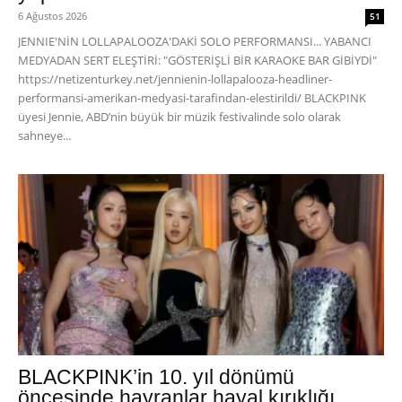
6 Ağustos 2026
51
JENNIE'NİN LOLLAPALOOZA'DAKİ SOLO PERFORMANSI... YABANCI
MEDYADAN SERT ELEŞTİRİ: "GÖSTERİŞLİ BİR KARAOKE BAR GİBİYDİ"
https://netizenturkey.net/jennienin-lollapalooza-headliner-
performansi-amerikan-medyasi-tarafindan-elestirildi/ BLACKPINK
üyesi Jennie, ABD’nin büyük bir müzik festivalinde solo olarak
sahneye...
BLACKPINK’in 10. yıl dönümü
öncesinde hayranlar hayal kırıklığı