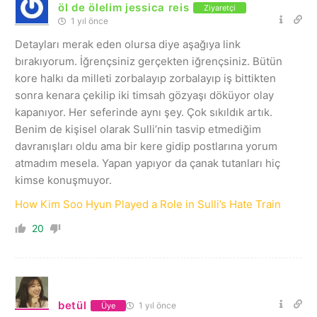
öl de ölelim jessica reis
Ziyaretçi
1 yıl önce
Detayları merak eden olursa diye aşağıya link
bırakıyorum. İğrençsiniz gerçekten iğrençsiniz. Bütün
kore halkı da milleti zorbalayıp zorbalayıp iş bittikten
sonra kenara çekilip iki timsah gözyaşı döküyor olay
kapanıyor. Her seferinde aynı şey. Çok sıkıldık artık.
Benim de kişisel olarak Sulli’nin tasvip etmediğim
davranışları oldu ama bir kere gidip postlarına yorum
atmadım mesela. Yapan yapıyor da çanak tutanları hiç
kimse konuşmuyor.
How Kim Soo Hyun Played a Role in Sulli’s Hate Train
20
betül
1 yıl önce
Üye