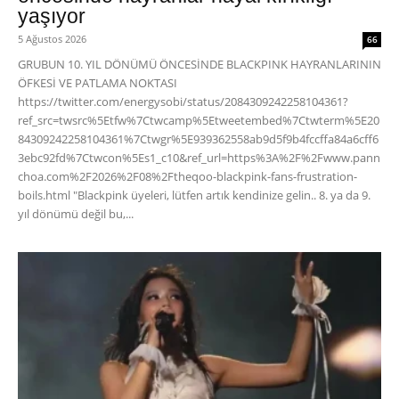
yaşıyor
5 Ağustos 2026
66
GRUBUN 10. YIL DÖNÜMÜ ÖNCESİNDE BLACKPINK HAYRANLARININ
ÖFKESİ VE PATLAMA NOKTASI
https://twitter.com/energysobi/status/2084309242258104361?
ref_src=twsrc%5Etfw%7Ctwcamp%5Etweetembed%7Ctwterm%5E20
84309242258104361%7Ctwgr%5E939362558ab9d5f9b4fccffa84a6cff6
3ebc92fd%7Ctwcon%5Es1_c10&ref_url=https%3A%2F%2Fwww.pann
choa.com%2F2026%2F08%2Ftheqoo-blackpink-fans-frustration-
boils.html "Blackpink üyeleri, lütfen artık kendinize gelin.. 8. ya da 9.
yıl dönümü değil bu,...