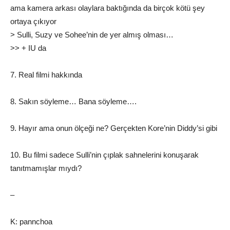
ama kamera arkası olaylara baktığında da birçok kötü şey
ortaya çıkıyor
> Sulli, Suzy ve Sohee’nin de yer almış olması…
>> + IU da
7. Real filmi hakkında
8. Sakın söyleme… Bana söyleme….
9. Hayır ama onun ölçeği ne? Gerçekten Kore’nin Diddy’si gibi
10. Bu filmi sadece Sulli’nin çıplak sahnelerini konuşarak
tanıtmamışlar mıydı?
–
K: pannchoa