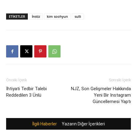
ETIKETLER
İnstiz
kim soohyun
sulli
Önceki İçerik
Sonraki İçerik
İhti̇yati Tedbir Talebi
NJZ, Son Gelişmeler Hakkında
Reddedilen 3 Ünlü
Yeni Bir Instagram
Güncellemesi Yaptı
İlgili Haberler
Yazarın Diğer İçerikleri