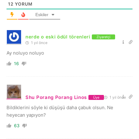
12
YORUM
Eskiler
nerde o eski ödül törenleri
Ziyaretçi
1 yıl önce
Ay noluyo noluyo
16
Shu Porang Porang Linos
1 yıl önce
Üye
Bildiklerini söyle ki düşüşü daha çabuk olsun. Ne
heyecan yapıyon?
63