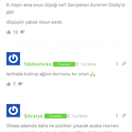
9. Hayır ama onun ölçeği ne? Gerçekten Kore’nin Diddy’si
gibi
düşüşün çabuk olsun pedo
12
fiddlesticks
1 yıl önce
Ziyaretçi
tenhada kıstırıp ağzını burnunu kır onun
7
Şövalye
1 yıl önce
Ziyaretçi
Ohaaa adamda daha ne pislikler çıkacak acaba resmen