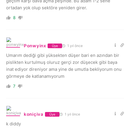
geçtim karşı dava açma peşinde. Bu adam 1-2 sene
ortadan yok olup sektöre yeniden girer.
8
Ponwyinx
1 yıl önce
Üye
Umarım dediği gibi yüksekten düşer bari en azından bir
pislikten kurtulmuş oluruz gerçi zor düşecek gibi baya
inat ediyor direniyor ama yine de umutla bekliyorum onu
görmeye de katlanamıyorum
7
koniçiva
1 yıl önce
Üye
k diddy