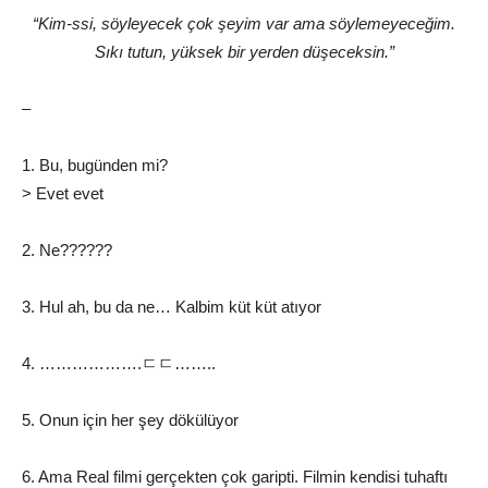
“Kim-ssi, söyleyecek çok şeyim var ama söylemeyeceğim.
Sıkı tutun, yüksek bir yerden düşeceksin.”
–
1. Bu, bugünden mi?
> Evet evet
2. Ne??????
3. Hul ah, bu da ne… Kalbim küt küt atıyor
4. ……………….ㄷㄷ……..
5. Onun için her şey dökülüyor
6. Ama Real filmi gerçekten çok garipti. Filmin kendisi tuhaftı