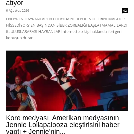
atıyor
6 Ağustos 2026
62
ENHYPEN HAYRANLARI BU OLAYDA NEDEN KENDİLERİNİ MAĞDUR
HİSSEDİYOR? EN BAŞINDAN SİBER ZORBALIĞI BAŞLATMAMALILARDI
ft. ULUSLARARASI HAYRANLAR İnternette o kişi hakkında ileri geri
konuşup duran...
Kore medyası, Amerikan medyasının
Jennie Lollapalooza eleştirisini haber
yaptı + Jennie’nin...