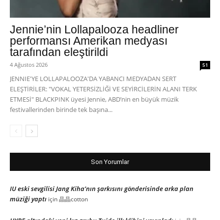
Jennie’nin Lollapalooza headliner
performansı Amerikan medyası
tarafından eleştirildi
4 Ağustos 2026
51
JENNIE'YE LOLLAPALOOZA'DA YABANCI MEDYADAN SERT
ELEŞTİRİLER: "VOKAL YETERSİZLİĞİ VE SEYİRCİLERİN ALANI TERK
ETMESİ" BLACKPINK üyesi Jennie, ABD’nin en büyük müzik
festivallerinden birinde tek başına...
Son Yorumlar
IU eski sevgilisi Jang Kiha’nın şarkısını gönderisinde arka plan
müziği yaptı
için
晶晶cotton