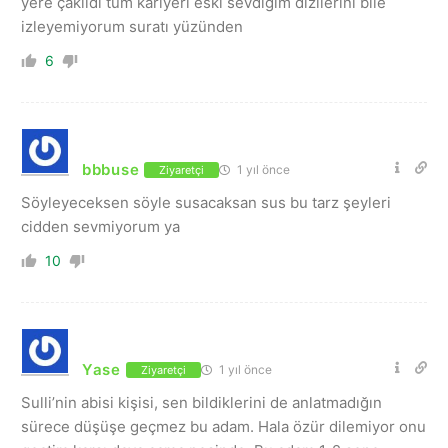
yere çakıldı tüm kariyeri eski sevdiğim dizilerini bile
izleyemiyorum suratı yüzünden
6
bbbuse
1 yıl önce
Ziyaretçi
Söyleyeceksen söyle susacaksan sus bu tarz şeyleri
cidden sevmiyorum ya
10
Yase
1 yıl önce
Ziyaretçi
Sulli’nin abisi kişisi, sen bildiklerini de anlatmadığın
sürece düşüşe geçmez bu adam. Hala özür dilemiyor onu