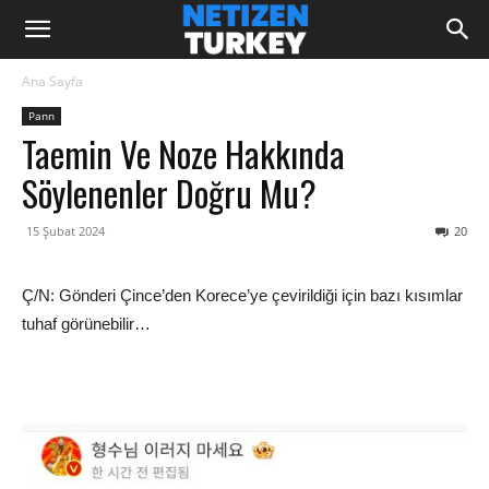
Ana Sayfa
Pann
Taemin Ve Noze Hakkında
Söylenenler Doğru Mu?
15 Şubat 2024
20
Ç/N: Gönderi Çince’den Korece’ye çevirildiği için bazı kısımlar
tuhaf görünebilir…