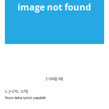
[+163][-28]
1. [+270, -179]
Noze daha iyisini yapabilir