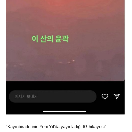
“Kayınbiraderinin Yeni Yıl’da yayınladığı IG hikayesi”