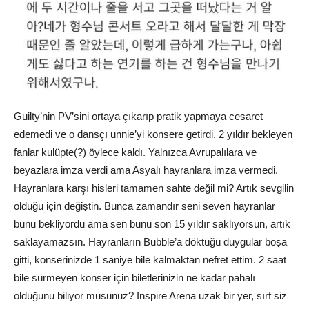
Guilty’nin PV’sini ortaya çıkarıp pratik yapmaya cesaret
edemedi ve o dansçı unnie’yi konsere getirdi. 2 yıldır bekleyen
fanlar kulüpte(?) öylece kaldı. Yalnızca Avrupalılara ve
beyazlara imza verdi ama Asyalı hayranlara imza vermedi.
Hayranlara karşı hisleri tamamen sahte değil mi? Artık sevgilin
olduğu için değiştin. Bunca zamandır seni seven hayranlar
bunu bekliyordu ama sen bunu son 15 yıldır saklıyorsun, artık
saklayamazsın. Hayranların Bubble’a döktüğü duygular boşa
gitti, konserinizde 1 saniye bile kalmaktan nefret ettim. 2 saat
bile sürmeyen konser için biletlerinizin ne kadar pahalı
olduğunu biliyor musunuz? Inspire Arena uzak bir yer, sırf siz