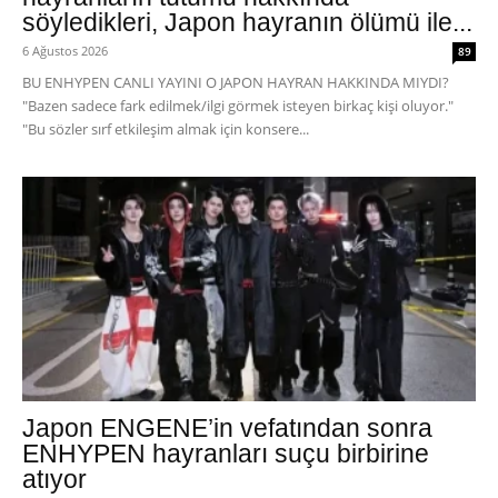
söyledikleri, Japon hayranın ölümü ile...
6 Ağustos 2026
89
BU ENHYPEN CANLI YAYINI O JAPON HAYRAN HAKKINDA MIYDI?
"Bazen sadece fark edilmek/ilgi görmek isteyen birkaç kişi oluyor."
"Bu sözler sırf etkileşim almak için konsere...
Japon ENGENE’in vefatından sonra
ENHYPEN hayranları suçu birbirine
atıyor