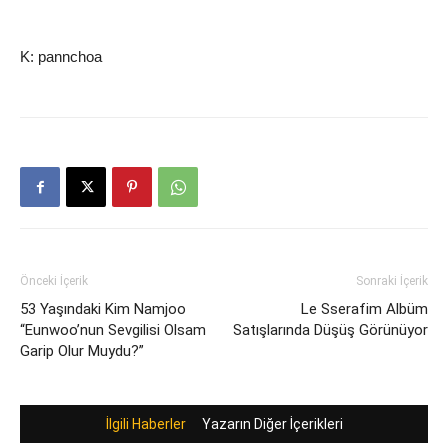
K: pannchoa
Önceki İçerik
Sonraki İçerik
53 Yaşındaki Kim Namjoo
Le Sserafim Albüm
“Eunwoo’nun Sevgilisi Olsam
Satışlarında Düşüş Görünüyor
Garip Olur Muydu?”
İlgili Haberler
Yazarın Diğer İçerikleri