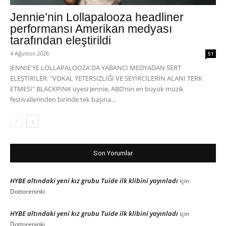
Jennie’nin Lollapalooza headliner
performansı Amerikan medyası
tarafından eleştirildi
4 Ağustos 2026
51
JENNIE'YE LOLLAPALOOZA'DA YABANCI MEDYADAN SERT
ELEŞTİRİLER: "VOKAL YETERSİZLİĞİ VE SEYİRCİLERİN ALANI TERK
ETMESİ" BLACKPINK üyesi Jennie, ABD’nin en büyük müzik
festivallerinden birinde tek başına...
Son Yorumlar
HYBE altındaki yeni kız grubu Tuide ilk klibini yayınladı
için
Dottoreninki
HYBE altındaki yeni kız grubu Tuide ilk klibini yayınladı
için
Dottoreninki