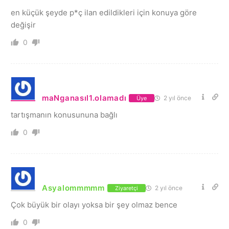
en küçük şeyde p*ç ilan edildikleri için konuya göre
değişir
0
maNganasıl1.olamadı
2 yıl önce
Üye
tartışmanın konusununa bağlı
0
Asyalommmmm
2 yıl önce
Ziyaretçi
Çok büyük bir olayı yoksa bir şey olmaz bence
0