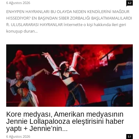
6 Ağustos 2026
62
ENHYPEN HAYRANLARI BU OLAYDA NEDEN KENDİLERİNİ MAĞDUR
HİSSEDİYOR? EN BAŞINDAN SİBER ZORBALIĞI BAŞLATMAMALILARDI
ft. ULUSLARARASI HAYRANLAR İnternette o kişi hakkında ileri geri
konuşup duran...
Kore medyası, Amerikan medyasının
Jennie Lollapalooza eleştirisini haber
yaptı + Jennie’nin...
6 Ağustos 2026
51