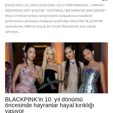
JENNIE'NİN LOLLAPALOOZA'DAKİ SOLO PERFORMANSI... YABANCI
MEDYADAN SERT ELEŞTİRİ: "GÖSTERİŞLİ BİR KARAOKE BAR GİBİYDİ"
https://netizenturkey.net/jennienin-lollapalooza-headliner-
performansi-amerikan-medyasi-tarafindan-elestirildi/ BLACKPINK
üyesi Jennie, ABD’nin büyük bir müzik festivalinde solo olarak
sahneye...
BLACKPINK’in 10. yıl dönümü
öncesinde hayranlar hayal kırıklığı
yaşıyor