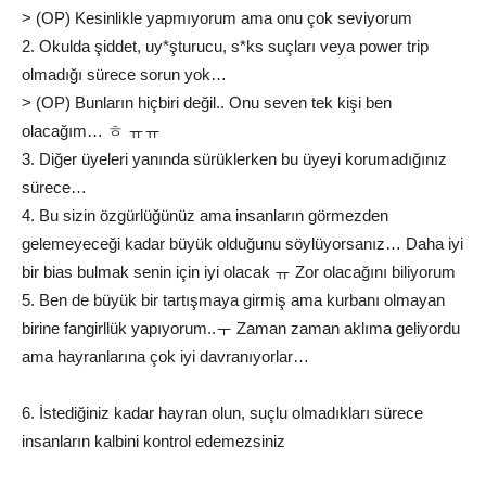
> (OP) Kesinlikle yapmıyorum ama onu çok seviyorum
2. Okulda şiddet, uy*şturucu, s*ks suçları veya power trip
olmadığı sürece sorun yok…
> (OP) Bunların hiçbiri değil.. Onu seven tek kişi ben
olacağım… ㅎ ㅠㅠ
3. Diğer üyeleri yanında sürüklerken bu üyeyi korumadığınız
sürece…
4. Bu sizin özgürlüğünüz ama insanların görmezden
gelemeyeceği kadar büyük olduğunu söylüyorsanız… Daha iyi
bir bias bulmak senin için iyi olacak ㅠ Zor olacağını biliyorum
5. Ben de büyük bir tartışmaya girmiş ama kurbanı olmayan
birine fangirllük yapıyorum..ㅜ Zaman zaman aklıma geliyordu
ama hayranlarına çok iyi davranıyorlar…
6. İstediğiniz kadar hayran olun, suçlu olmadıkları sürece
insanların kalbini kontrol edemezsiniz