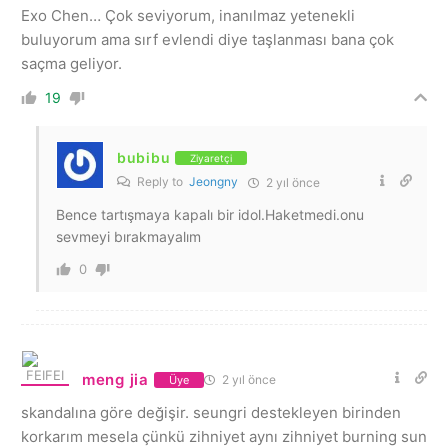
Exo Chen… Çok seviyorum, inanılmaz yetenekli
buluyorum ama sırf evlendi diye taşlanması bana çok
saçma geliyor.
19
bubibu
Ziyaretçi
Reply to
Jeongny
2 yıl önce
Bence tartışmaya kapalı bir idol.Haketmedi.onu
sevmeyi bırakmayalım
0
meng jia
2 yıl önce
Üye
skandalına göre değişir. seungri destekleyen birinden
korkarım mesela çünkü zihniyet aynı zihniyet burning sun