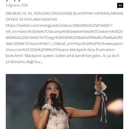
5 Ağustos 2026
66
GRUBUN 10. YIL DÖNÜMÜ ÖNCESİNDE BLACKPINK HAYRANLARININ
ÖFKESİ VE PATLAMA NOKTASI
https://twitter.com/energysobi/status/2084309242258104361?
ref_src=twsrc%5Etfw%7Ctwcamp%5Etweetembed%7Ctwterm%5E20
84309242258104361%7Ctwgr%5E939362558ab9d5f9b4fccffa84a6cff6
3ebc92fd%7Ctwcon%5Es1_c10&ref_url=https%3A%2F%2Fwww.pann
choa.com%2F2026%2F08%2Ftheqoo-blackpink-fans-frustration-
boils.html "Blackpink üyeleri, lütfen artık kendinize gelin.. 8. ya da 9.
yıl dönümü değil bu,...