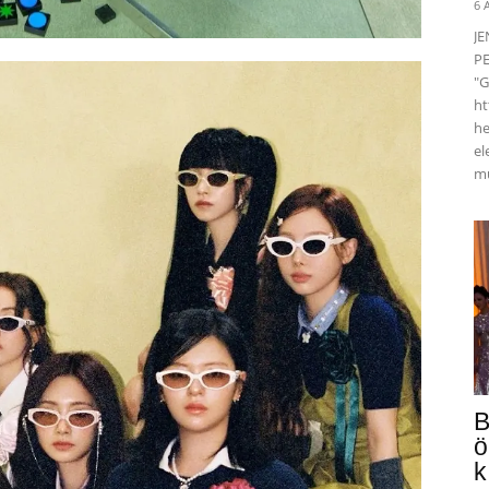
6 
J
PE
"G
ht
he
el
mü
B
ö
k