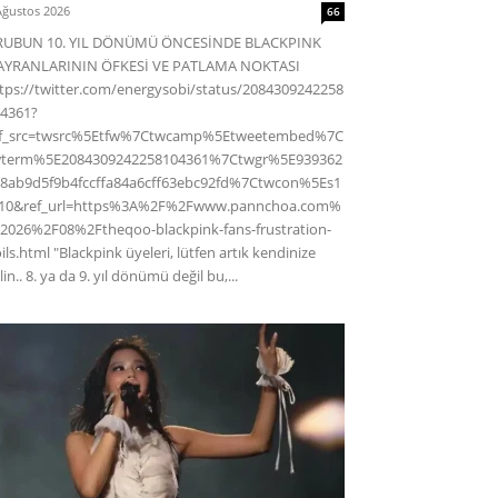
Ağustos 2026
66
RUBUN 10. YIL DÖNÜMÜ ÖNCESİNDE BLACKPINK
AYRANLARININ ÖFKESİ VE PATLAMA NOKTASI
tps://twitter.com/energysobi/status/2084309242258
4361?
ef_src=twsrc%5Etfw%7Ctwcamp%5Etweetembed%7C
wterm%5E2084309242258104361%7Ctwgr%5E939362
8ab9d5f9b4fccffa84a6cff63ebc92fd%7Ctwcon%5Es1
c10&ref_url=https%3A%2F%2Fwww.pannchoa.com%
2026%2F08%2Ftheqoo-blackpink-fans-frustration-
ils.html "Blackpink üyeleri, lütfen artık kendinize
lin.. 8. ya da 9. yıl dönümü değil bu,...