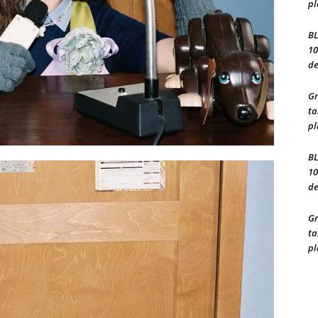
pl
BL
10
de
Gr
ta
pl
BL
10
de
Gr
ta
pl