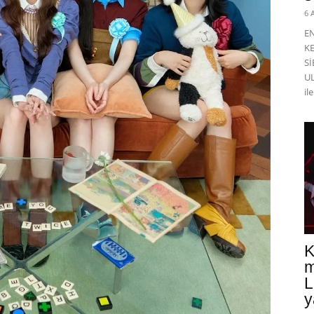
6 
E
K
Sİ
UL
il
K
m
L
y