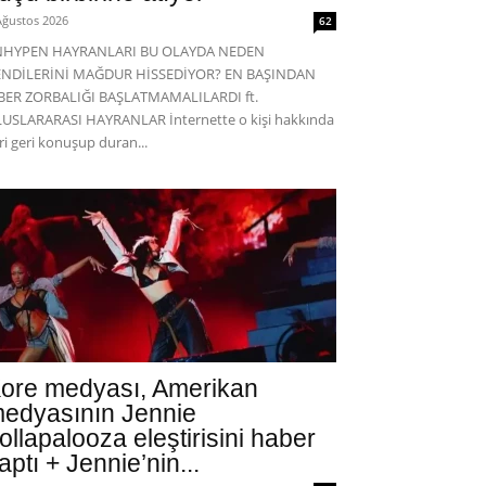
Ağustos 2026
62
NHYPEN HAYRANLARI BU OLAYDA NEDEN
ENDİLERİNİ MAĞDUR HİSSEDİYOR? EN BAŞINDAN
BER ZORBALIĞI BAŞLATMAMALILARDI ft.
USLARARASI HAYRANLAR İnternette o kişi hakkında
eri geri konuşup duran...
ore medyası, Amerikan
edyasının Jennie
ollapalooza eleştirisini haber
aptı + Jennie’nin...