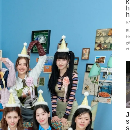
k
h
h
6 
B
HA
gö
et
J
s
s