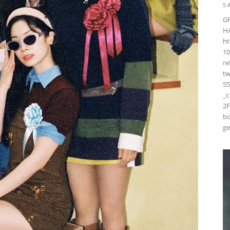
5 
G
H
ht
10
r
t
55
_
2F
bo
ge