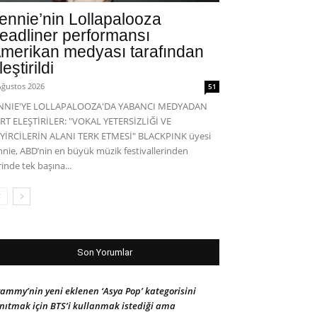
ennie’nin Lollapalooza
eadliner performansı
merikan medyası tarafından
leştirildi
Ağustos 2026
51
ENNIE'YE LOLLAPALOOZA'DA YABANCI MEDYADAN
RT ELEŞTİRİLER: "VOKAL YETERSİZLİĞİ VE
YİRCİLERİN ALANI TERK ETMESİ" BLACKPINK üyesi
nnie, ABD’nin en büyük müzik festivallerinden
rinde tek başına...
Son Yorumlar
ammy’nin yeni eklenen ‘Asya Pop’ kategorisini
nıtmak için BTS’i kullanmak istediği ama