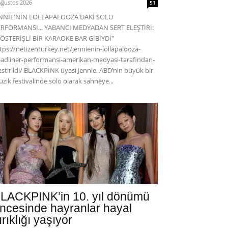
Ağustos 2026
51
ENNIE'NİN LOLLAPALOOZA'DAKİ SOLO
RFORMANSI... YABANCI MEDYADAN SERT ELEŞTİRİ:
ÖSTERİŞLİ BİR KARAOKE BAR GİBİYDİ"
tps://netizenturkey.net/jennienin-lollapalooza-
adliner-performansi-amerikan-medyasi-tarafindan-
estirildi/ BLACKPINK üyesi Jennie, ABD’nin büyük bir
zik festivalinde solo olarak sahneye...
LACKPINK’in 10. yıl dönümü
ncesinde hayranlar hayal
ırıklığı yaşıyor