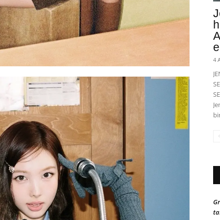
J
h
A
e
4 
J
SE
SE
Je
bi
Gr
ta