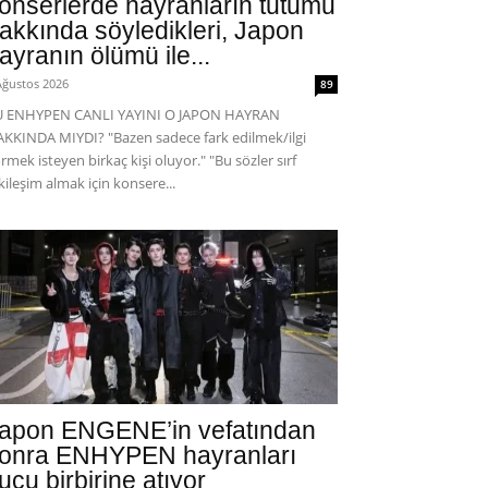
onserlerde hayranların tutumu
akkında söyledikleri, Japon
ayranın ölümü ile...
Ağustos 2026
89
U ENHYPEN CANLI YAYINI O JAPON HAYRAN
KKINDA MIYDI? "Bazen sadece fark edilmek/ilgi
rmek isteyen birkaç kişi oluyor." "Bu sözler sırf
kileşim almak için konsere...
apon ENGENE’in vefatından
onra ENHYPEN hayranları
uçu birbirine atıyor