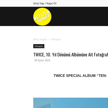
Giriş Yap / Kayıt Ol
Netizen
Turkey
Ana Sayfa
theqoo
theqoo
TWICE, 10. Yıl Dönümü Albümüne Ait Fotoğraf 
30 Eylül 2025
TWICE SPECIAL ALBUM “TEN: 