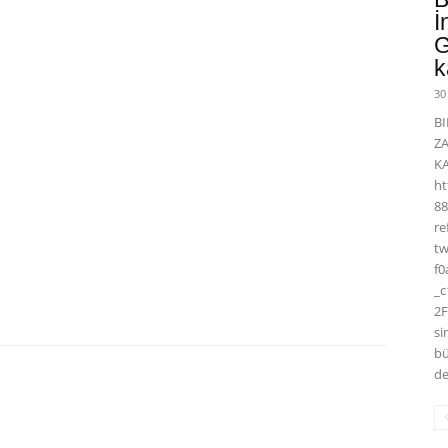
İ
G
k
30
BI
Z
K
ht
88
r
t
f0
_
2F
si
bü
de