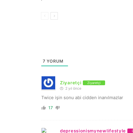
7
YORUM
Ziyaretçi
Ziyaretçi
2 yıl önce
Twice işin sonu abi cidden inanılmazlar
17
depressionismynewlifestyle