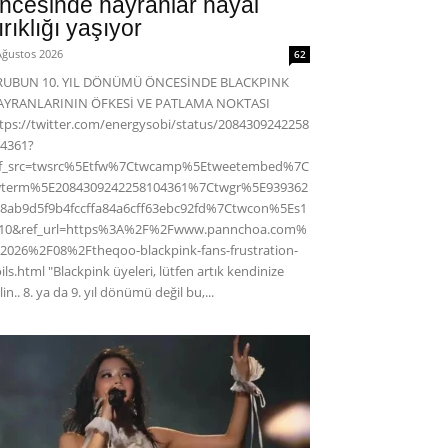
ncesinde hayranlar hayal
ırıklığı yaşıyor
Ağustos 2026
62
RUBUN 10. YIL DÖNÜMÜ ÖNCESİNDE BLACKPINK
AYRANLARININ ÖFKESİ VE PATLAMA NOKTASI
tps://twitter.com/energysobi/status/2084309242258
4361?
ef_src=twsrc%5Etfw%7Ctwcamp%5Etweetembed%7C
wterm%5E2084309242258104361%7Ctwgr%5E939362
8ab9d5f9b4fccffa84a6cff63ebc92fd%7Ctwcon%5Es1
c10&ref_url=https%3A%2F%2Fwww.pannchoa.com%
2026%2F08%2Ftheqoo-blackpink-fans-frustration-
ils.html "Blackpink üyeleri, lütfen artık kendinize
lin.. 8. ya da 9. yıl dönümü değil bu,...