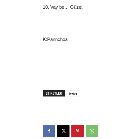
10. Vay be… Güzel.
K:Pannchoa
ETIKETLER
twice