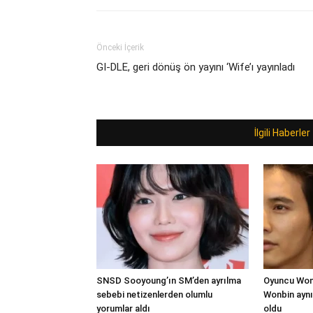
Önceki İçerik
GI-DLE, geri dönüş ön yayını ‘Wife’ı yayınladı
İlgili Haberler
SNSD Sooyoung’ın SM’den ayrılma
Oyuncu Won 
sebebi netizenlerden olumlu
Wonbin aynı
yorumlar aldı
oldu