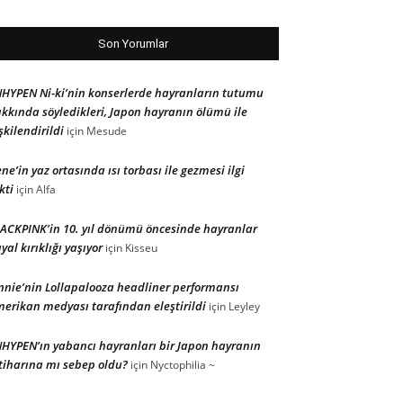
Son Yorumlar
HYPEN Ni-ki’nin konserlerde hayranların tutumu
kkında söyledikleri, Japon hayranın ölümü ile
işkilendirildi
için
Mesude
ene’in yaz ortasında ısı torbası ile gezmesi ilgi
kti
için
Alfa
ACKPINK’in 10. yıl dönümü öncesinde hayranlar
yal kırıklığı yaşıyor
için
Kisseu
nnie’nin Lollapalooza headliner performansı
erikan medyası tarafından eleştirildi
için
Leyley
HYPEN’ın yabancı hayranları bir Japon hayranın
tiharına mı sebep oldu?
için
Nyctophilia ~