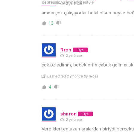
2 yıl önce
amma çok çalışıyorlar helal olsun neyse b
13
Rren
Üye
2 yıl önce
çok özledimm, bebeklerim çabuk gelin artık
Last edited 2 yıl önce by rRosa
4
sharon
Üye
2 yıl önce
Verdikleri en uzun aralardan biriydi gercekte