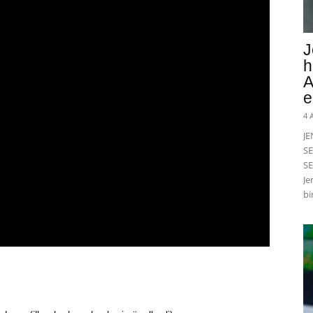
J
h
A
e
4 
J
SE
SE
Je
bi