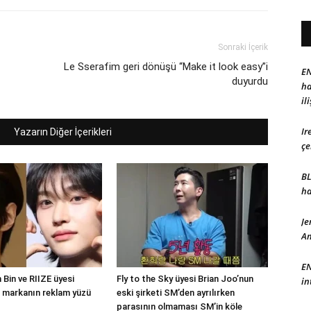
Sonraki İçerik
Le Sserafim geri dönüşü “Make it look easy”i
EN
duyurdu
ha
il
Ir
Yazarın Diğer İçerikleri
çe
BL
ha
Je
Am
EN
Bin ve RIIZE üyesi
Fly to the Sky üyesi Brian Joo’nun
in
 markanın reklam yüzü
eski şirketi SM’den ayrılırken
parasının olmaması SM’in köle