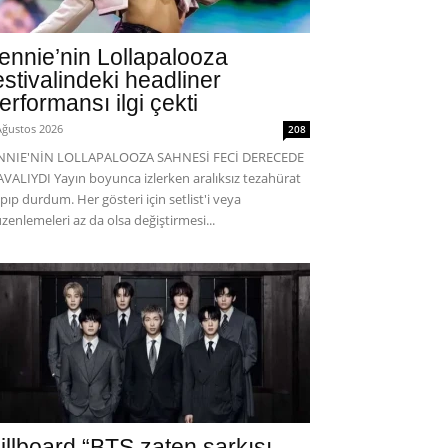
ennie’nin Lollapalooza
estivalindeki headliner
erformansı ilgi çekti
Ağustos 2026
208
ENNIE'NİN LOLLAPALOOZA SAHNESİ FECİ DERECEDE
VALIYDI Yayın boyunca izlerken aralıksız tezahürat
pıp durdum. Her gösteri için setlist'i veya
zenlemeleri az da olsa değiştirmesi...
illboard “BTS zaten şarkısı