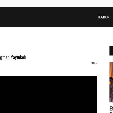
HABER
agman Yayınladı
7
B