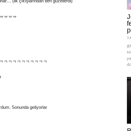
ar… (ilk çıkışlarından beri güzellerdi)
J
dum ㅠㅠㅠㅠ
f
p
3 
J
HA
ya
 çılgınca ㅋㅋㅋㅋㅋㅋㅋㅋㅋㅋㅋ
dü
r
rdum. Sonunda geliyorlar
B