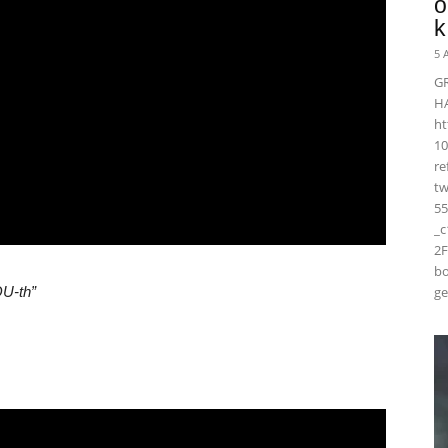
ö
k
5 
G
H
ht
10
r
t
55
_
2F
bo
OU-th”
ge