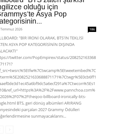
ngilizce olduğu için
rammys’te Asya Pop
ategorisinin...
 Temmuz 2026
186
LLBOARD: "BİR İRONİ OLARAK, BTS'İN TEKLİSİ
ATEN ASYA POP KATEGORİSİNİN DIŞINDA
ALACAKTI"
tps://twitter.com/PopEmpirex/status/208252163368
71171?
ef_src=twsrc%5Etfw%7Ctwcamp%5Etweetembed%7C
wterm%5E2082521633688871171%7Ctwgr%5E0cb6ff1
aaef0de3d1ec45a6bf9dc5a6ecf291a%7Ctwcon%5Es1
c10&ref_url=https%3A%2F%2Fwww.pannchoa.com%
2026%2F07%2Ftheqoo-billboard-ironically-bts-
ngle.html BTS, geri dönüş albümleri ARIRANG
nyesindeki parçaları 2027 Grammy Ödülleri
ğerlendirmesine sunmayacaklarını...