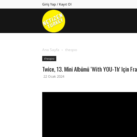
Giriş Yap / Kayıt Ol
Netizen
Turkey
Ana Sayfa
theqoo
theqoo
Twice, 13. Mini Albümü ‘With YOU-Th’ Için Fr
22 Ocak 2024