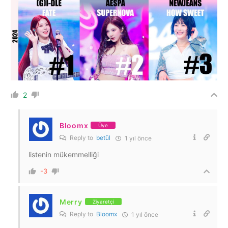
2
Bloomx
Üye
Reply to
betül
1 yıl önce
listenin mükemmelliği
-3
Merry
Ziyaretçi
Reply to
Bloomx
1 yıl önce