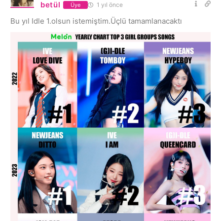
betül
1 yıl önce
Üye
Bu yıl Idle 1.olsun istemiştim.Üçlü tamamlanacaktı