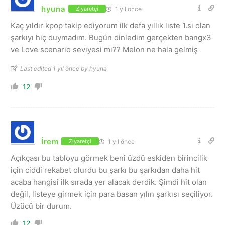
hyuna
1 yıl önce
Ziyaretçi
Kaç yıldır kpop takip ediyorum ilk defa yıllık liste 1.si olan
şarkıyı hiç duymadım. Bugün dinledim gerçekten bangx3
ve Love scenario seviyesi mi?? Melon ne hala gelmiş
Last edited 1 yıl önce by hyuna
12
İrem
1 yıl önce
Ziyaretçi
Açıkçası bu tabloyu görmek beni üzdü eskiden birincilik
için ciddi rekabet olurdu bu şarkı bu şarkıdan daha hit
acaba hangisi ilk sırada yer alacak derdik. Şimdi hit olan
değil, listeye girmek için para basan yılın şarkısı seçiliyor.
Üzücü bir durum.
12