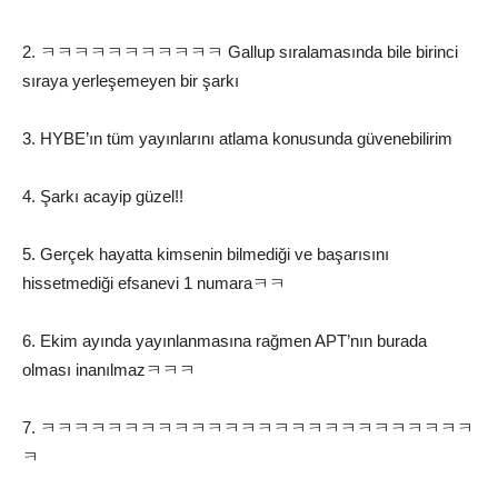
2. ㅋㅋㅋㅋㅋㅋㅋㅋㅋㅋㅋ Gallup sıralamasında bile birinci
sıraya yerleşemeyen bir şarkı
3. HYBE’ın tüm yayınlarını atlama konusunda güvenebilirim
4. Şarkı acayip güzel!!
5. Gerçek hayatta kimsenin bilmediği ve başarısını
hissetmediği efsanevi 1 numaraㅋㅋ
6. Ekim ayında yayınlanmasına rağmen APT’nın burada
olması inanılmazㅋㅋㅋ
7. ㅋㅋㅋㅋㅋㅋㅋㅋㅋㅋㅋㅋㅋㅋㅋㅋㅋㅋㅋㅋㅋㅋㅋㅋㅋㅋ
ㅋ