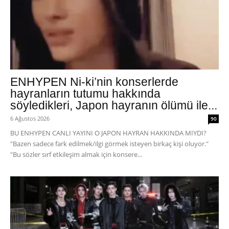
ENHYPEN Ni-ki’nin konserlerde
hayranların tutumu hakkında
söyledikleri, Japon hayranın ölümü ile...
6 Ağustos 2026
90
BU ENHYPEN CANLI YAYINI O JAPON HAYRAN HAKKINDA MIYDI?
"Bazen sadece fark edilmek/ilgi görmek isteyen birkaç kişi oluyor."
"Bu sözler sırf etkileşim almak için konsere...