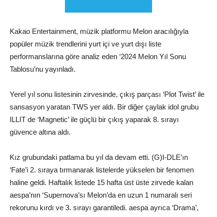
Kakao Entertainment, müzik platformu Melon aracılığıyla
popüler müzik trendlerini yurt içi ve yurt dışı liste
performanslarına göre analiz eden ‘2024 Melon Yıl Sonu
Tablosu’nu yayınladı.
Yerel yıl sonu listesinin zirvesinde, çıkış parçası ‘Plot Twist’ ile
sansasyon yaratan TWS yer aldı. Bir diğer çaylak idol grubu
ILLIT de ‘Magnetic’ ile güçlü bir çıkış yaparak 8. sırayı
güvence altına aldı.
Kız grubundaki patlama bu yıl da devam etti. (G)I-DLE’ın
‘Fate’i 2. sıraya tırmanarak listelerde yükselen bir fenomen
haline geldi. Haftalık listede 15 hafta üst üste zirvede kalan
aespa’nın ‘Supernova’sı Melon’da en uzun 1 numaralı seri
rekorunu kırdı ve 3. sırayı garantiledi. aespa ayrıca ‘Drama’,