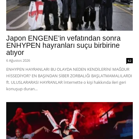
Japon ENGENE’in vefatından sonra
ENHYPEN hayranları suçu birbirine
atıyor
6 Ağustos 2026
62
ENHYPEN HAYRANLARI BU OLAYDA NEDEN KENDİLERİNİ MAĞDUR
HİSSEDİYOR? EN BAŞINDAN SİBER ZORBALIĞI BAŞLATMAMALILARDI
ft. ULUSLARARASI HAYRANLAR İnternette o kişi hakkında ileri geri
konuşup duran...