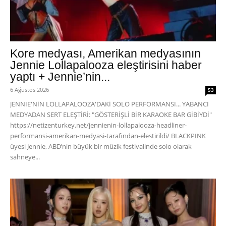
Kore medyası, Amerikan medyasının
Jennie Lollapalooza eleştirisini haber
yaptı + Jennie’nin...
6 Ağustos 2026
53
JENNIE'NİN LOLLAPALOOZA'DAKİ SOLO PERFORMANSI... YABANCI
MEDYADAN SERT ELEŞTİRİ: "GÖSTERİŞLİ BİR KARAOKE BAR GİBİYDİ"
https://netizenturkey.net/jennienin-lollapalooza-headliner-
performansi-amerikan-medyasi-tarafindan-elestirildi/ BLACKPINK
üyesi Jennie, ABD’nin büyük bir müzik festivalinde solo olarak
sahneye...