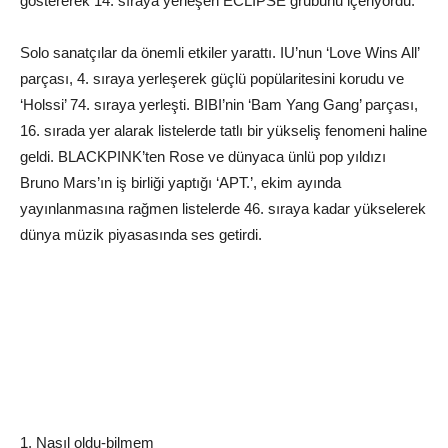
göstererek 14. sıraya yerleşen ECLIPSE grubunu içeriyordu.
Solo sanatçılar da önemli etkiler yarattı. IU’nun ‘Love Wins All’
parçası, 4. sıraya yerleşerek güçlü popülaritesini korudu ve
‘Holssi’ 74. sıraya yerleşti. BIBI’nin ‘Bam Yang Gang’ parçası,
16. sırada yer alarak listelerde tatlı bir yükseliş fenomeni haline
geldi. BLACKPINK’ten Rose ve dünyaca ünlü pop yıldızı
Bruno Mars’ın iş birliği yaptığı ‘APT.’, ekim ayında
yayınlanmasına rağmen listelerde 46. sıraya kadar yükselerek
dünya müzik piyasasında ses getirdi.
1. Nasıl oldu-bilmem