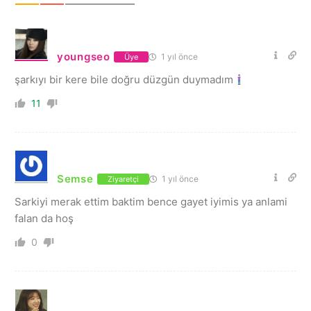
youngseo
1 yıl önce
Üye
şarkıyı bir kere bile doğru düzgün duymadım
11
Semse
1 yıl önce
Ziyaretçi
Sarkiyi merak ettim baktim bence gayet iyimis ya anlami
falan da hoş
0