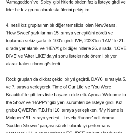
‘Armageddon’ ve ‘Spicy’ gibi hitlerle birden fazla listeye girdi ve
lider bir kız grubu olarak statülerini pekiştirdi.
4. nesil kız gruplarının bir diğer temsilcisi olan NewJeans,
‘How Sweet’ şarkılarının 15. sıraya yerleştiğini gördü ve
toplamda sekiz şarkı ilk 100’e girdi. IVE, 2023’ten ‘I AM’ ile 21.
sırada yer alarak ve ‘HEYA’ gibi diğer hitlerle 26. sırada, ‘LOVE
DIVE’ ve ‘After LIKE’ da yıl sonu listelerinde önemli bir yer
alarak kalıcılıklarını gösterdi.
Rock grupları da dikkat çekici bir yıl geçirdi. DAY6, sırasıyla 5.
ve 7. sıraya yerleşerek ‘Time of Our Life’ ve ‘You Were
Beautiful’ ile çift ters liste başarısı elde etti. Ayrıca ‘Welcome to
the Show’ ve ‘HAPPY’ gibi yeni sürümleri de listeye girdi. Kız
grubu QWER’ın ‘T.B.H’si 10. sıraya yerleşirken, ‘My Name is
Malguem’ 91. sıraya yerleşti. ‘Lovely Runner’ adlı drama,
‘Sudden Shower’ parçası sürekli olarak iyi performans