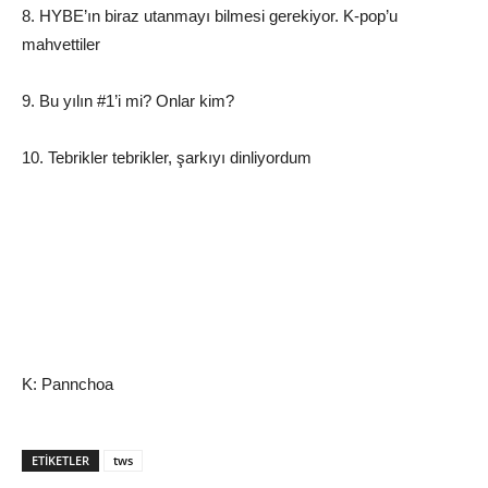
8. HYBE’ın biraz utanmayı bilmesi gerekiyor. K-pop’u
mahvettiler
9. Bu yılın #1’i mi? Onlar kim?
10. Tebrikler tebrikler, şarkıyı dinliyordum
K: Pannchoa
ETIKETLER
tws