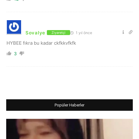
Sovalye
1 yıl önce
Ziyaretçi
HYBEE fıkra bu kadar ckfkkvfkfk
3
Popüler Haberler