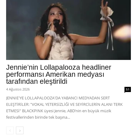
Jennie’nin Lollapalooza headliner
performansı Amerikan medyası
tarafından eleştirildi
4 Ağustos 2026
51
JENNIE'YE LOLLAPALOOZA'DA YABANCI MEDYADAN SERT
ELEŞTİRİLER: "VOKAL YETERSİZLİĞİ VE SEYİRCİLERİN ALANI TERK
ETMESİ" BLACKPINK üyesi Jennie, ABD’nin en büyük müzik
festivallerinden birinde tek başına...