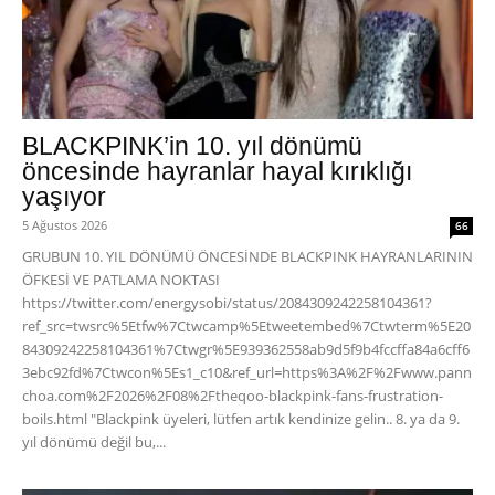
BLACKPINK’in 10. yıl dönümü
öncesinde hayranlar hayal kırıklığı
yaşıyor
5 Ağustos 2026
66
GRUBUN 10. YIL DÖNÜMÜ ÖNCESİNDE BLACKPINK HAYRANLARININ
ÖFKESİ VE PATLAMA NOKTASI
https://twitter.com/energysobi/status/2084309242258104361?
ref_src=twsrc%5Etfw%7Ctwcamp%5Etweetembed%7Ctwterm%5E20
84309242258104361%7Ctwgr%5E939362558ab9d5f9b4fccffa84a6cff6
3ebc92fd%7Ctwcon%5Es1_c10&ref_url=https%3A%2F%2Fwww.pann
choa.com%2F2026%2F08%2Ftheqoo-blackpink-fans-frustration-
boils.html "Blackpink üyeleri, lütfen artık kendinize gelin.. 8. ya da 9.
yıl dönümü değil bu,...