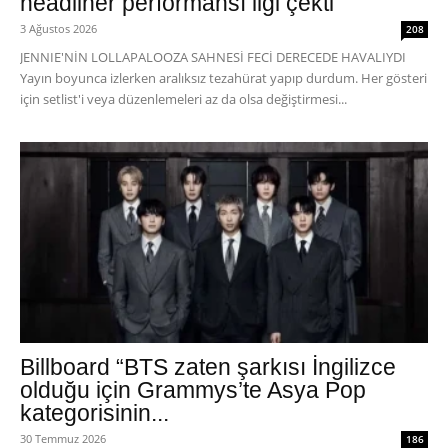
headliner performansı ilgi çekti
3 Ağustos 2026
208
JENNIE'NİN LOLLAPALOOZA SAHNESİ FECİ DERECEDE HAVALIYDI
Yayın boyunca izlerken aralıksız tezahürat yapıp durdum. Her gösteri
için setlist'i veya düzenlemeleri az da olsa değiştirmesi...
Billboard “BTS zaten şarkısı İngilizce
olduğu için Grammys’te Asya Pop
kategorisinin...
30 Temmuz 2026
186