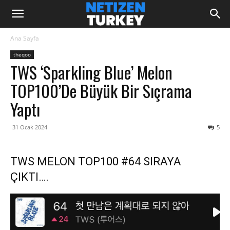
Ana Sayfa
theqoo
TWS ‘Sparkling Blue’ Melon
TOP100’de Büyük Bir Sıçrama
Yaptı
31 Ocak 2024
5
TWS MELON TOP100 #64 SIRAYA
ÇIKTI….