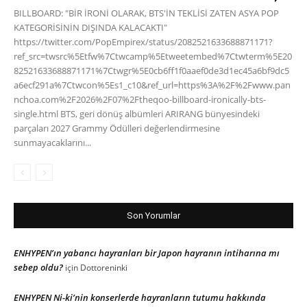
BILLBOARD: "BİR İRONİ OLARAK, BTS'İN TEKLİSİ ZATEN ASYA POP
KATEGORİSİNİN DIŞINDA KALACAKTI"
https://twitter.com/PopEmpirex/status/2082521633688871171?
ref_src=twsrc%5Etfw%7Ctwcamp%5Etweetembed%7Ctwterm%5E20
82521633688871171%7Ctwgr%5E0cb6ff1f0aaef0de3d1ec45a6bf9dc5
a6ecf291a%7Ctwcon%5Es1_c10&ref_url=https%3A%2F%2Fwww.pan
nchoa.com%2F2026%2F07%2Ftheqoo-billboard-ironically-bts-
single.html BTS, geri dönüş albümleri ARIRANG bünyesindeki
parçaları 2027 Grammy Ödülleri değerlendirmesine
sunmayacaklarını...
Son Yorumlar
ENHYPEN’ın yabancı hayranları bir Japon hayranın intiharına mı
sebep oldu?
için
Dottoreninki
ENHYPEN Ni-ki’nin konserlerde hayranların tutumu hakkında