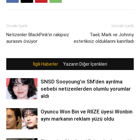
Önceki İçerik
Sonraki İçerik
Netizenler BlackPink’in rakipsiz
Taeil, Mark ve Johnny
aurasını övüyor
estetiksiz olduklarını kanıtladı
İlgili Haberler
Yazarın Diğer İçerikleri
SNSD Sooyoung’ın SM’den ayrılma
sebebi netizenlerden olumlu yorumlar
aldı
Oyuncu Won Bin ve RIIZE üyesi Wonbin
aynı markanın reklam yüzü oldu