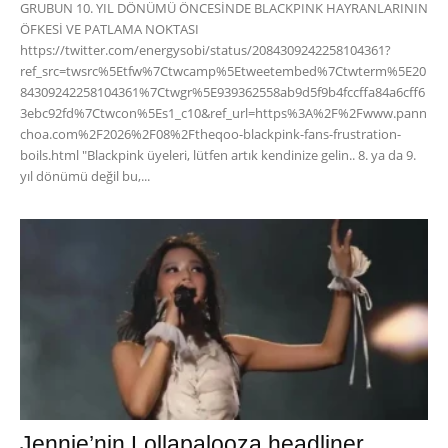
GRUBUN 10. YIL DÖNÜMÜ ÖNCESİNDE BLACKPINK HAYRANLARININ
ÖFKESİ VE PATLAMA NOKTASI
https://twitter.com/energysobi/status/2084309242258104361?
ref_src=twsrc%5Etfw%7Ctwcamp%5Etweetembed%7Ctwterm%5E20
84309242258104361%7Ctwgr%5E939362558ab9d5f9b4fccffa84a6cff6
3ebc92fd%7Ctwcon%5Es1_c10&ref_url=https%3A%2F%2Fwww.pann
choa.com%2F2026%2F08%2Ftheqoo-blackpink-fans-frustration-
boils.html "Blackpink üyeleri, lütfen artık kendinize gelin.. 8. ya da 9.
yıl dönümü değil bu,...
Jennie’nin Lollapalooza headliner