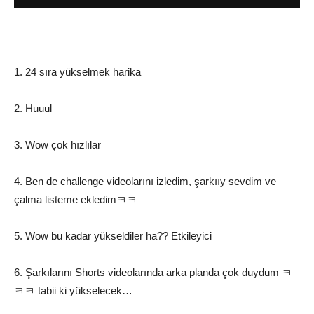
–
1. 24 sıra yükselmek harika
2. Huuul
3. Wow çok hızlılar
4. Ben de challenge videolarını izledim, şarkııy sevdim ve
çalma listeme ekledimㅋㅋ
5. Wow bu kadar yükseldiler ha?? Etkileyici
6. Şarkılarını Shorts videolarında arka planda çok duydum ㅋ
ㅋㅋ tabii ki yükselecek…