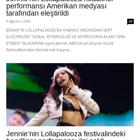
performansı Amerikan medyası
tarafından eleştirildi
4 Ağustos 2026
49
JENNIE'YE LOLLAPALOOZA'DA YABANCI MEDYADAN SERT
ELEŞTİRİLER: "VOKAL YETERSİZLİĞİ VE SEYİRCİLERİN ALANI TERK
ETMESİ" BLACKPINK üyesi Jennie, ABD’nin en büyük müzik
festivallerinden birinde tek başına...
Jennie’nin Lollapalooza festivalindeki