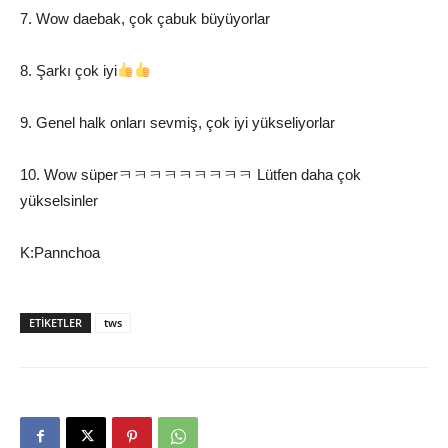
7. Wow daebak, çok çabuk büyüyorlar
8. Şarkı çok iyi
9. Genel halk onları sevmiş, çok iyi yükseliyorlar
10. Wow süperㅋㅋㅋㅋㅋㅋㅋㅋㅋ Lütfen daha çok
yükselsinler
K:Pannchoa
ETIKETLER
tws