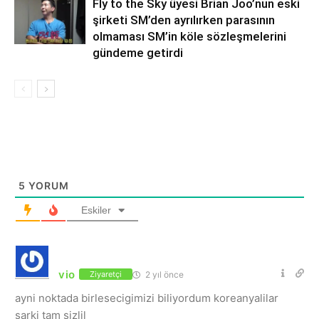
Fly to the Sky üyesi Brian Joo’nun eski
şirketi SM’den ayrılırken parasının
olmaması SM’in köle sözleşmelerini
gündeme getirdi
5
YORUM
Eskiler
vio
2 yıl önce
Ziyaretçi
ayni noktada birlesecigimizi biliyordum koreanyalilar
sarki tam sizlil