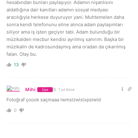
hesabından bunları paylaşıyor. Adamın nişanlısını
aldattığına dair kanıtları adamın sosyal medyası
aracılığıyla herkese duyuruyor yani. Muhtemelen daha
sonra kendi telefonunu eline alınca adam paylaşımları
siliyor ama iş işten geçiyor tabi. Adam bulunduğu bir
müzikalden mecbur kendisi ayrılmış sanırım. Başka bir
müzikalin de kadrosundaymış ama oradan da çıkarılmış
falan. Olay bu.
13
Mihi
1 yıl önce
Üye
Fotoğraf çoook saçmaaa lwmslzwlslxpslwld
0