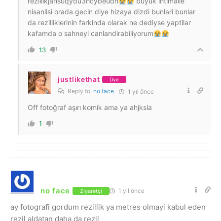
rezillikjahsuqydu3hcybeudh
buyuk ihtimalle
nisanlisi orada gecin diye hizaya dizdi bunlari bunlar
da rezilliklerinin farkinda olarak ne dediyse yaptilar
kafamda o sahneyi canlandirabiliyorum
13
justlikethat
Üye
Reply to
no face
1 yıl önce
Off fotoğraf aşırı komik ama ya ahjksla
1
no face
1 yıl önce
Ziyaretçi
ay fotografi gordum rezillik ya metres olmayi kabul eden
rezil aldatan daha da rezil