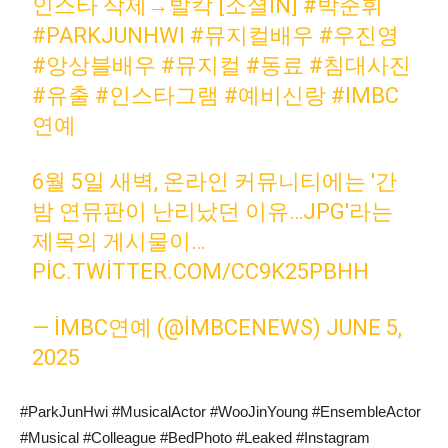
인스타 삭제→발칵 [소셜IN]
#박준휘
#PARKJUNHWI
#뮤지컬배우
#우진영
#앙상블배우
#뮤지컬
#동료
#침대사진
#유출
#인스타그램
#예비신랑
#IMBC
연예
6월 5일 새벽, 온라인 커뮤니티에는 '간
밤 연뮤판이 난리났던 이유…JPG'라는
제목의 게시물이…
PIC.TWITTER.COM/CC9K25PBHH
— IMBC연예 (@IMBCENEWS)
JUNE 5,
2025
#ParkJunHwi #MusicalActor #WooJinYoung #EnsembleActor
#Musical #Colleague #BedPhoto #Leaked #Instagram