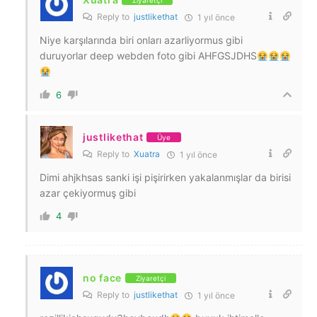
Reply to
justlikethat
1 yıl önce
Niye karşılarında biri onları azarliyormus gibi
duruyorlar deep webden foto gibi AHFGSJDHS
6
justlikethat
Üye
Reply to
Xuatra
1 yıl önce
Dimi ahjkhsas sanki işi pişirirken yakalanmışlar da birisi
azar çekiyormuş gibi
4
no face
Ziyaretçi
Reply to
justlikethat
1 yıl önce