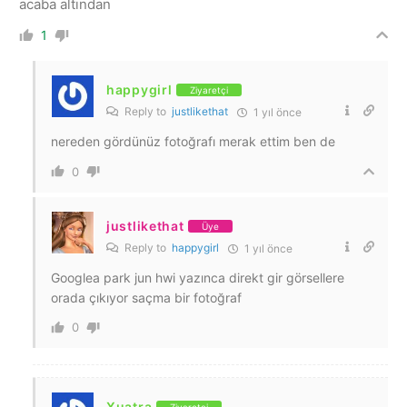
acaba altından
1
happygirl
Ziyaretçi
Reply to
justlikethat
1 yıl önce
nereden gördünüz fotoğrafı merak ettim ben de
0
justlikethat
Üye
Reply to
happygirl
1 yıl önce
Googlea park jun hwi yazınca direkt gir görsellere
orada çıkıyor saçma bir fotoğraf
0
Xuatra
Ziyaretçi