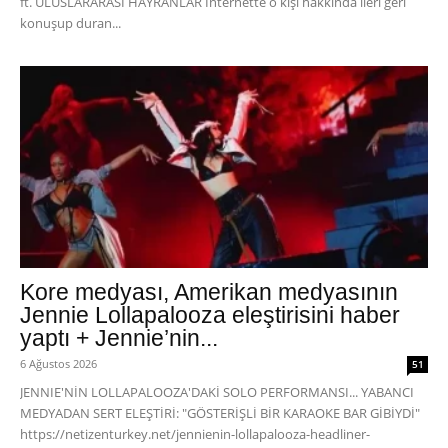
ft. ULUSLARARASI HAYRANLAR İnternette o kişi hakkında ileri geri
konuşup duran...
Kore medyası, Amerikan medyasının
Jennie Lollapalooza eleştirisini haber
yaptı + Jennie’nin...
6 Ağustos 2026
51
JENNIE'NİN LOLLAPALOOZA'DAKİ SOLO PERFORMANSI... YABANCI
MEDYADAN SERT ELEŞTİRİ: "GÖSTERİŞLİ BİR KARAOKE BAR GİBİYDİ"
https://netizenturkey.net/jennienin-lollapalooza-headliner-