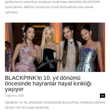
performansi-amerikan-medyasi-tarafindan-elestirildi/ BLACKPINK
üyesi Jennie, ABD’nin büyük bir müzik festivalinde solo olarak
sahneye...
BLACKPINK’in 10. yıl dönümü
öncesinde hayranlar hayal kırıklığı
yaşıyor
5 Ağustos 2026
66
GRUBUN 10. YIL DÖNÜMÜ ÖNCESİNDE BLACKPINK HAYRANLARININ
ÖFKESİ VE PATLAMA NOKTASI