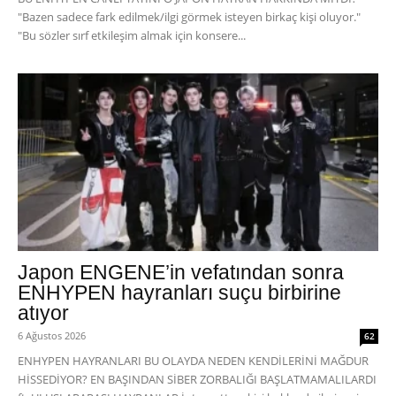
"Bazen sadece fark edilmek/ilgi görmek isteyen birkaç kişi oluyor."
"Bu sözler sırf etkileşim almak için konsere...
Japon ENGENE’in vefatından sonra
ENHYPEN hayranları suçu birbirine
atıyor
6 Ağustos 2026
62
ENHYPEN HAYRANLARI BU OLAYDA NEDEN KENDİLERİNİ MAĞDUR
HİSSEDİYOR? EN BAŞINDAN SİBER ZORBALIĞI BAŞLATMAMALILARDI