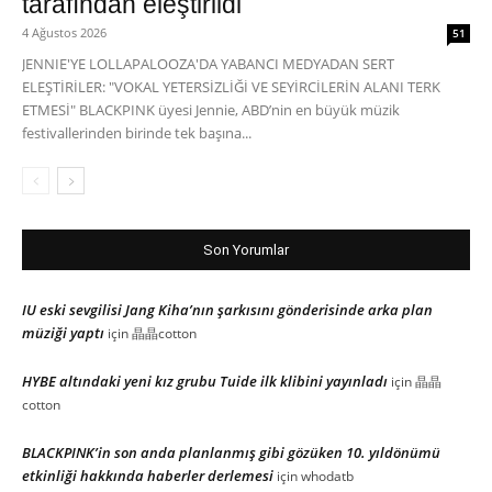
tarafından eleştirildi
4 Ağustos 2026
51
JENNIE'YE LOLLAPALOOZA'DA YABANCI MEDYADAN SERT
ELEŞTİRİLER: "VOKAL YETERSİZLİĞİ VE SEYİRCİLERİN ALANI TERK
ETMESİ" BLACKPINK üyesi Jennie, ABD’nin en büyük müzik
festivallerinden birinde tek başına...
Son Yorumlar
IU eski sevgilisi Jang Kiha’nın şarkısını gönderisinde arka plan
müziği yaptı
için
晶晶cotton
HYBE altındaki yeni kız grubu Tuide ilk klibini yayınladı
için
晶晶
cotton
BLACKPINK’in son anda planlanmış gibi gözüken 10. yıldönümü
etkinliği hakkında haberler derlemesi
için
whodatb