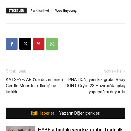
ETIKETLER
Park Junhwi
Woo Jinyoung
Önceki İçerik
Sonraki İçerik
KATSEYE, ABD’de düzenlenen
PNATION, yeni kız grubu Baby
Gentle Monster etkinliğine
DONT Cry’ın 23 Haziran’da çıkış
katıldı
yapacağını duyurdu
İlgili Haberler
Yazarın Diğer İçerikleri
HYBE altındaki yeni kız grubu Tuide ilk