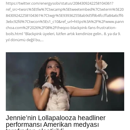
https://twitter.com/energysobi/status/2084309242258104361?
ref_src=twsrc%5Etfw%7Ctwcamp%5Etweetembed%7Ctwterm%5E20
84309242258104361%7Ctwgr%5E939362558ab9d5f9b4fccffa84a6cff6
3ebc92fd%7Ctwcon%5Es1_c10&ref_url=https%3A%2F%2Fwww.pann
choa.com%2F2026%2F08%2Ftheqoo-blackpink-fans-frustration-
boils.html "Blackpink üyeleri, lütfen artık kendinize gelin.. 8. ya da 9.
yıl dönümü değil bu,...
Jennie’nin Lollapalooza headliner
performansı Amerikan medyası