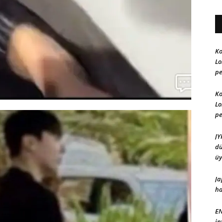
Ko
Lo
pe
Ko
Lo
pe
JY
dü
üy
Ja
ha
EN
in