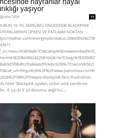
ncesinde hayranlar hayal
ırıklığı yaşıyor
Ağustos 2026
59
RUBUN 10. YIL DÖNÜMÜ ÖNCESİNDE BLACKPINK
AYRANLARININ ÖFKESİ VE PATLAMA NOKTASI
tps://twitter.com/energysobi/status/2084309242258
4361?
ef_src=twsrc%5Etfw%7Ctwcamp%5Etweetembed%7C
wterm%5E2084309242258104361%7Ctwgr%5E939362
8ab9d5f9b4fccffa84a6cff63ebc92fd%7Ctwcon%5Es1
c10&ref_url=https%3A%2F%2Fwww.pannchoa.com%
2026%2F08%2Ftheqoo-blackpink-fans-frustration-
ils.html "Blackpink üyeleri, lütfen artık kendinize
lin.. 8. ya da 9. yıl dönümü değil bu,...