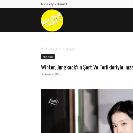
Giriş Yap / Kayıt Ol
Netizen
Turkey
Ana Sayfa
theqoo
theqoo
Winter, Jungkook’un Şort Ve Terlikleriyle Imz
6 Aralık 2025