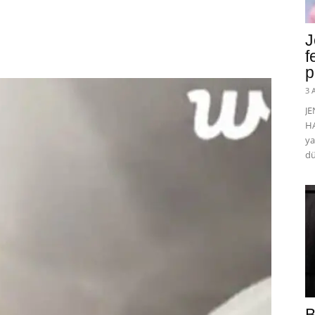
J
f
p
3 
J
HA
ya
dü
B