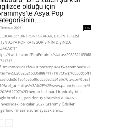
ngilizce olduğu için
rammys’te Asya Pop
ategorisinin...
 Temmuz 2026
186
LLBOARD: "BİR İRONİ OLARAK, BTS'İN TEKLİSİ
ATEN ASYA POP KATEGORİSİNİN DIŞINDA
ALACAKTI"
tps://twitter.com/PopEmpirex/status/208252163368
71171?
ef_src=twsrc%5Etfw%7Ctwcamp%5Etweetembed%7C
wterm%5E2082521633688871171%7Ctwgr%5E0cb6ff1
aaef0de3d1ec45a6bf9dc5a6ecf291a%7Ctwcon%5Es1
c10&ref_url=https%3A%2F%2Fwww.pannchoa.com%
2026%2F07%2Ftheqoo-billboard-ironically-bts-
ngle.html BTS, geri dönüş albümleri ARIRANG
nyesindeki parçaları 2027 Grammy Ödülleri
ğerlendirmesine sunmayacaklarını...