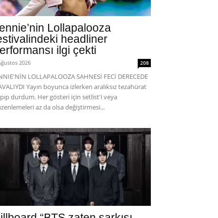
ennie’nin Lollapalooza
estivalindeki headliner
erformansı ilgi çekti
Ağustos 2026
208
ENNIE'NİN LOLLAPALOOZA SAHNESİ FECİ DERECEDE
VALIYDI Yayın boyunca izlerken aralıksız tezahürat
pıp durdum. Her gösteri için setlist'i veya
zenlemeleri az da olsa değiştirmesi...
illboard “BTS zaten şarkısı