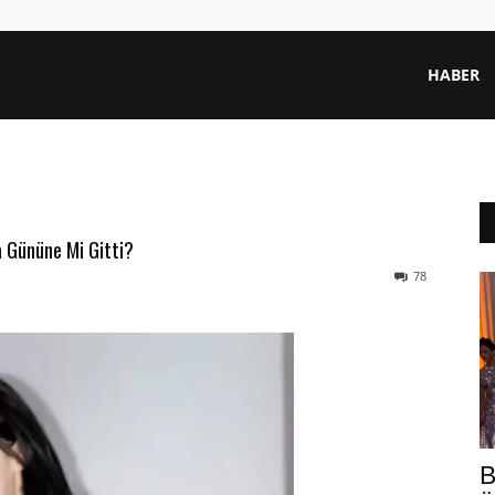
HABER
a Gününe Mi Gitti?
78
B