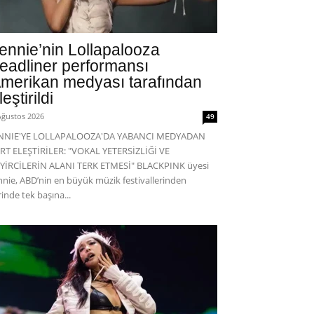
ennie’nin Lollapalooza
eadliner performansı
merikan medyası tarafından
leştirildi
Ağustos 2026
49
ENNIE'YE LOLLAPALOOZA'DA YABANCI MEDYADAN
RT ELEŞTİRİLER: "VOKAL YETERSİZLİĞİ VE
YİRCİLERİN ALANI TERK ETMESİ" BLACKPINK üyesi
nnie, ABD’nin en büyük müzik festivallerinden
rinde tek başına...