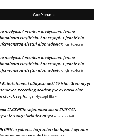
Son Yorumlar
re medyası, Amerikan medyasının Jennie
llapalooza eleştirisini haber yaptı + Jennie’nin
rformanstan eleştiri alan videoları
için
toxicsé
re medyası, Amerikan medyasının Jennie
llapalooza eleştirisini haber yaptı + Jennie’nin
rformanstan eleştiri alan videoları
için
toxicsé
P Entertainment bünyesindeki 20 isim, Grammy’yi
zenleyen Recording Academy’ye oy hakkı olan
e olarak seçildi
için
Nyctophilia ~
pon ENGENE’in vefatından sonra ENHYPEN
yranları suçu birbirine atıyor
için
whodatb
HYPEN’ın yabancı hayranları bir Japon hayranın
tiharına mı sebep oldu?
için
medusa