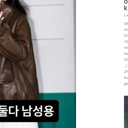
ö
k
5 
G
H
ht
10
r
t
55
_
2F
bo
ge