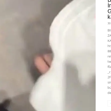
İ
G
k
30
BI
Z
K
ht
88
r
t
f0
_
2F
si
bü
de