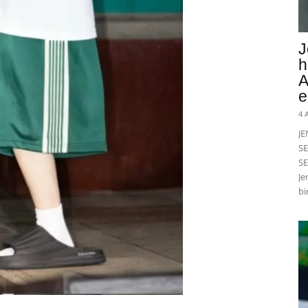
J
h
A
e
4 
J
SE
SE
Je
bi