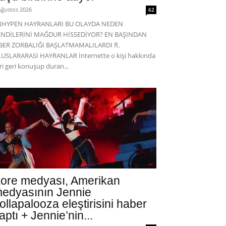
Ağustos 2026
62
NHYPEN HAYRANLARI BU OLAYDA NEDEN
ENDİLERİNİ MAĞDUR HİSSEDİYOR? EN BAŞINDAN
BER ZORBALIĞI BAŞLATMAMALILARDI ft.
USLARARASI HAYRANLAR İnternette o kişi hakkında
eri geri konuşup duran...
ore medyası, Amerikan
edyasının Jennie
ollapalooza eleştirisini haber
aptı + Jennie’nin...