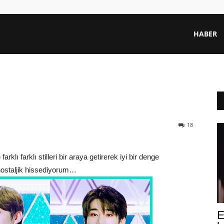
HABER
18
klı farklı stilleri bir araya getirerek iyi bir denge
k nostaljik hissediyorum…
E