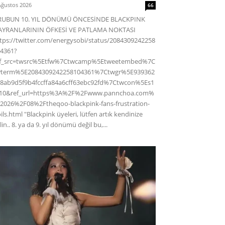
Ağustos 2026
66
RUBUN 10. YIL DÖNÜMÜ ÖNCESİNDE BLACKPINK
AYRANLARININ ÖFKESİ VE PATLAMA NOKTASI
tps://twitter.com/energysobi/status/2084309242258
4361?
ef_src=twsrc%5Etfw%7Ctwcamp%5Etweetembed%7C
wterm%5E2084309242258104361%7Ctwgr%5E939362
8ab9d5f9b4fccffa84a6cff63ebc92fd%7Ctwcon%5Es1
c10&ref_url=https%3A%2F%2Fwww.pannchoa.com%
2026%2F08%2Ftheqoo-blackpink-fans-frustration-
ils.html "Blackpink üyeleri, lütfen artık kendinize
lin.. 8. ya da 9. yıl dönümü değil bu,...