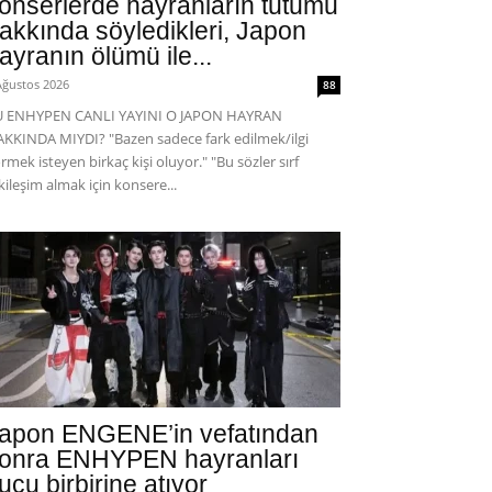
onserlerde hayranların tutumu
akkında söyledikleri, Japon
ayranın ölümü ile...
Ağustos 2026
88
U ENHYPEN CANLI YAYINI O JAPON HAYRAN
KKINDA MIYDI? "Bazen sadece fark edilmek/ilgi
rmek isteyen birkaç kişi oluyor." "Bu sözler sırf
kileşim almak için konsere...
apon ENGENE’in vefatından
onra ENHYPEN hayranları
uçu birbirine atıyor