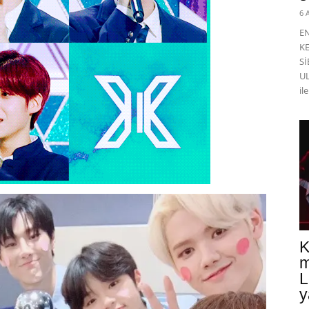
6 
E
K
Sİ
UL
il
K
m
L
y