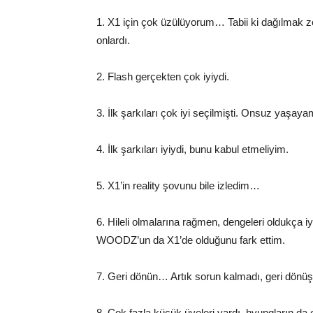
1. X1 için çok üzülüyorum… Tabii ki dağılmak zor
onlardı.
2. Flash gerçekten çok iyiydi.
3. İlk şarkıları çok iyi seçilmişti. Onsuz yaş
4. İlk şarkıları iyiydi, bunu kabul etmeliyim.
5. X1’in reality şovunu bile izledim…
6. Hileli olmalarına rağmen, dengeleri oldukça i
WOODZ’un da X1’de olduğunu fark ettim.
7. Geri dönün… Artık sorun kalmadı, geri d
8. Çok fazla küçük üyeleri vardı, hyungların da