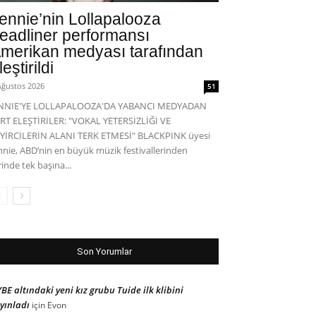
ennie’nin Lollapalooza
eadliner performansı
merikan medyası tarafından
leştirildi
Ağustos 2026
51
ENNIE'YE LOLLAPALOOZA'DA YABANCI MEDYADAN
RT ELEŞTİRİLER: "VOKAL YETERSİZLİĞİ VE
YİRCİLERİN ALANI TERK ETMESİ" BLACKPINK üyesi
nnie, ABD’nin en büyük müzik festivallerinden
rinde tek başına...
Son Yorumlar
BE altındaki yeni kız grubu Tuide ilk klibini
yınladı
için
Evon