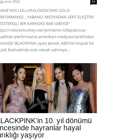
Ağustos 2026
51
ENNIE'NİN LOLLAPALOOZA'DAKİ SOLO
RFORMANSI... YABANCI MEDYADAN SERT ELEŞTİRİ:
ÖSTERİŞLİ BİR KARAOKE BAR GİBİYDİ"
tps://netizenturkey.net/jennienin-lollapalooza-
adliner-performansi-amerikan-medyasi-tarafindan-
estirildi/ BLACKPINK üyesi Jennie, ABD’nin büyük bir
zik festivalinde solo olarak sahneye...
LACKPINK’in 10. yıl dönümü
ncesinde hayranlar hayal
ırıklığı yaşıyor