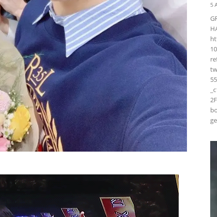
5 
G
H
ht
10
r
t
55
_
2F
bo
ge