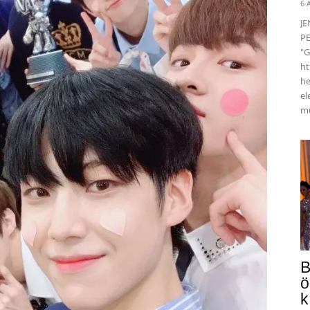
6 
J
PE
"G
ht
he
el
mü
B
ö
k