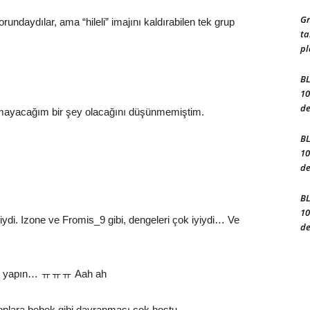
Gr
undaydılar, ama “hileli” imajını kaldırabilen tek grup
ta
pl
BL
10
de
ayamayacağım bir şey olacağını düşünmemiştim.
BL
10
de
BL
10
yiydi. Izone ve Fromis_9 gibi, dengeleri çok iyiydi… Ve
de
önüş yapın… ㅠㅠㅠ Aah ah
 onlara bebek gibi davranması çok hoştu.