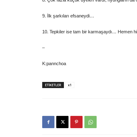
9. İlk şarkıları efsaneydi…
10. Tepkiler ise tam bir karmaşaydı… Hemen hileli
–
K:pannchoa
ETIKETLER
x1