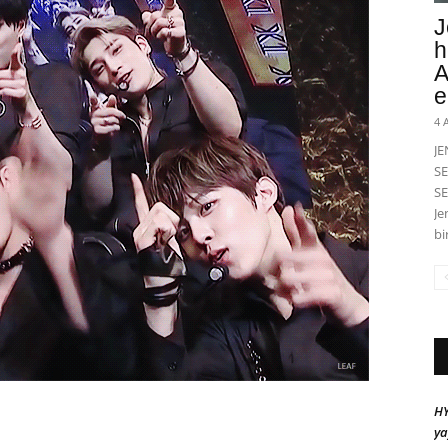
J
h
A
e
4 
J
SE
SE
Je
bi
HY
ya