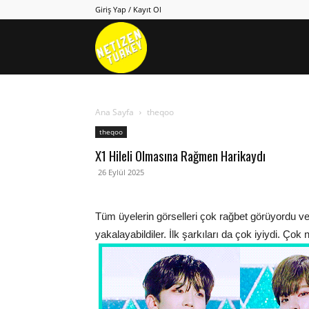
Giriş Yap / Kayıt Ol
Netizen
Turkey
Ana Sayfa
theqoo
theqoo
X1 Hileli Olmasına Rağmen Harikaydı
26 Eylül 2025
Tüm üyelerin görselleri çok rağbet görüyordu ve far
yakalayabildiler. İlk şarkıları da çok iyiydi. Ço