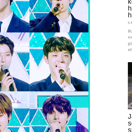
k
h
h
6 
B
HA
gö
et
J
s
s