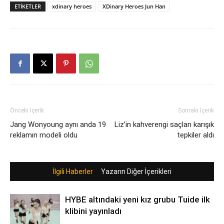
ETIKETLER
xdinary heroes
XDinary Heroes Jun Han
Önceki İçerik
Sonraki İçerik
Jang Wonyoung aynı anda 19
Liz’in kahverengi saçları karışık
reklamın modeli oldu
tepkiler aldı
İlgili Haberler
Yazarın Diğer İçerikleri
HYBE altındaki yeni kız grubu Tuide ilk
klibini yayınladı