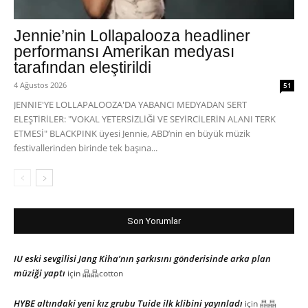
Jennie’nin Lollapalooza headliner
performansı Amerikan medyası
tarafından eleştirildi
4 Ağustos 2026
51
JENNIE'YE LOLLAPALOOZA'DA YABANCI MEDYADAN SERT
ELEŞTİRİLER: "VOKAL YETERSİZLİĞİ VE SEYİRCİLERİN ALANI TERK
ETMESİ" BLACKPINK üyesi Jennie, ABD’nin en büyük müzik
festivallerinden birinde tek başına...
Son Yorumlar
IU eski sevgilisi Jang Kiha’nın şarkısını gönderisinde arka plan
müziği yaptı
için
晶晶cotton
HYBE altındaki yeni kız grubu Tuide ilk klibini yayınladı
için
晶晶