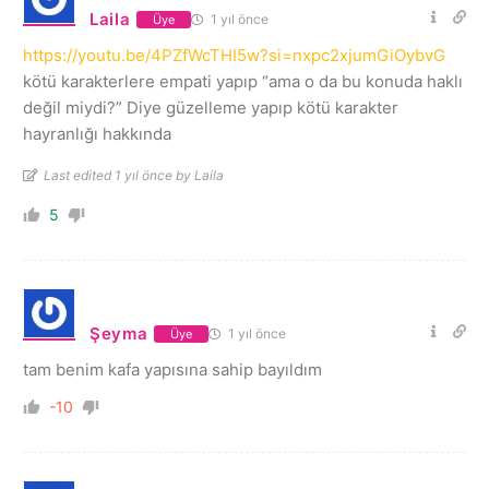
Laila
1 yıl önce
Üye
https://youtu.be/4PZfWcTHI5w?si=nxpc2xjumGiOybvG
kötü karakterlere empati yapıp “ama o da bu konuda haklı
değil miydi?” Diye güzelleme yapıp kötü karakter
hayranlığı hakkında
Last edited 1 yıl önce by Laila
5
Şeyma
1 yıl önce
Üye
tam benim kafa yapısına sahip bayıldım
-10