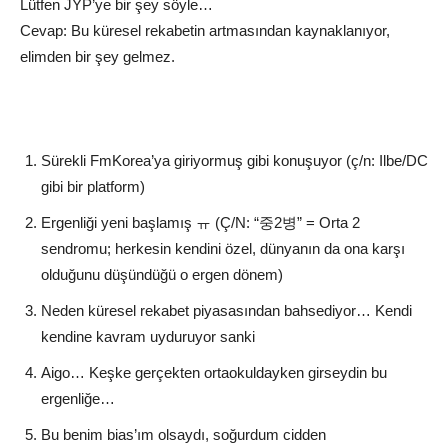
Lütfen JYP’ye bir şey söyle…
Cevap: Bu küresel rekabetin artmasından kaynaklanıyor,
elimden bir şey gelmez.
Sürekli FmKorea’ya giriyormuş gibi konuşuyor (ç/n: Ilbe/DC
gibi bir platform)
Ergenliği yeni başlamış ㅠ (Ç/N: “중2병” = Orta 2
sendromu; herkesin kendini özel, dünyanın da ona karşı
olduğunu düşündüğü o ergen dönem)
Neden küresel rekabet piyasasından bahsediyor… Kendi
kendine kavram uyduruyor sanki
Aigo… Keşke gerçekten ortaokuldayken girseydin bu
ergenliğe…
Bu benim bias’ım olsaydı, soğurdum cidden