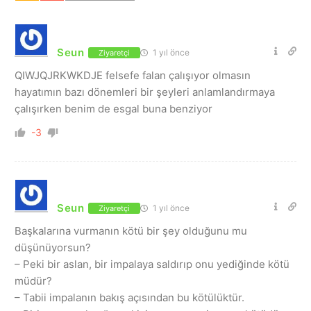
Seun
1 yıl önce
Ziyaretçi
QIWJQJRKWKDJE felsefe falan çalışıyor olmasın
hayatımın bazı dönemleri bir şeyleri anlamlandırmaya
çalışırken benim de esgal buna benziyor
-3
Seun
1 yıl önce
Ziyaretçi
Başkalarına vurmanın kötü bir şey olduğunu mu
düşünüyorsun?
– Peki bir aslan, bir impalaya saldırıp onu yediğinde kötü
müdür?
– Tabii impalanın bakış açısından bu kötülüktür.