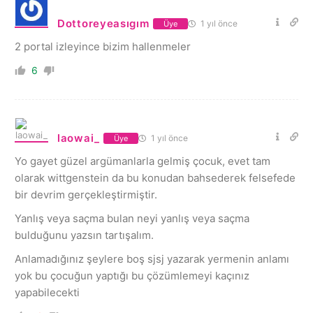
Dottoreyeasıgım
1 yıl önce
Üye
2 portal izleyince bizim hallenmeler
6
laowai_
1 yıl önce
Üye
Yo gayet güzel argümanlarla gelmiş çocuk, evet tam
olarak wittgenstein da bu konudan bahsederek felsefede
bir devrim gerçekleştirmiştir.
Yanlış veya saçma bulan neyi yanlış veya saçma
bulduğunu yazsın tartışalım.
Anlamadığınız şeylere boş sjsj yazarak yermenin anlamı
yok bu çocuğun yaptığı bu çözümlemeyi kaçınız
yapabilecekti