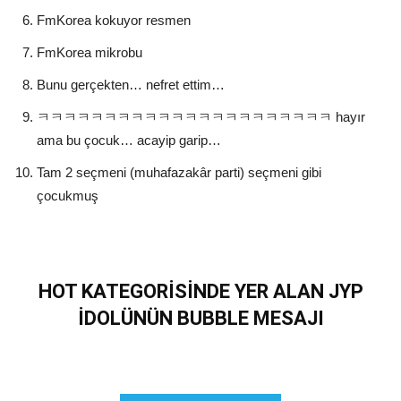
FmKorea kokuyor resmen
FmKorea mikrobu
Bunu gerçekten… nefret ettim…
ㅋㅋㅋㅋㅋㅋㅋㅋㅋㅋㅋㅋㅋㅋㅋㅋㅋㅋㅋㅋㅋㅋ hayır
ama bu çocuk… acayip garip…
Tam 2 seçmeni (muhafazakâr parti) seçmeni gibi
çocukmuş
HOT KATEGORİSİNDE YER ALAN JYP
İDOLÜNÜN BUBBLE MESAJI