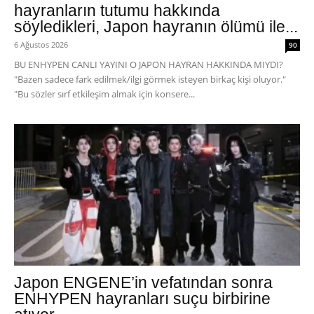
hayranların tutumu hakkında
söyledikleri, Japon hayranın ölümü ile...
6 Ağustos 2026
90
BU ENHYPEN CANLI YAYINI O JAPON HAYRAN HAKKINDA MIYDI?
"Bazen sadece fark edilmek/ilgi görmek isteyen birkaç kişi oluyor."
"Bu sözler sırf etkileşim almak için konsere...
Japon ENGENE’in vefatından sonra
ENHYPEN hayranları suçu birbirine