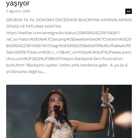
yaşıyor
5 Ağustos 2026
66
GRUBUN 10. YIL DÖNÜMÜ ÖNCESİNDE BLACKPINK HAYRANLARININ
ÖFKESİ VE PATLAMA NOKTASI
https://twitter.com/energysobi/status/2084309242258104361?
ref_src=twsrc%5Etfw%7Ctwcamp%5Etweetembed%7Ctwterm%5E20
84309242258104361%7Ctwgr%5E939362558ab9d5f9b4fccffa84a6cff6
3ebc92fd%7Ctwcon%5Es1_c10&ref_url=https%3A%2F%2Fwww.pann
choa.com%2F2026%2F08%2Ftheqoo-blackpink-fans-frustration-
boils.html "Blackpink üyeleri, lütfen artık kendinize gelin.. 8. ya da 9.
yıl dönümü değil bu,...