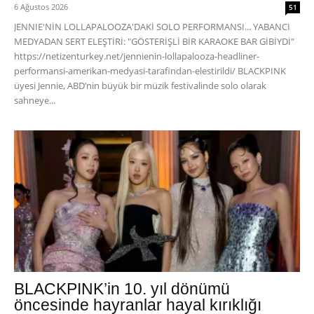
6 Ağustos 2026
51
JENNIE'NİN LOLLAPALOOZA'DAKİ SOLO PERFORMANSI... YABANCI
MEDYADAN SERT ELEŞTİRİ: "GÖSTERİŞLİ BİR KARAOKE BAR GİBİYDİ"
https://netizenturkey.net/jennienin-lollapalooza-headliner-
performansi-amerikan-medyasi-tarafindan-elestirildi/ BLACKPINK
üyesi Jennie, ABD’nin büyük bir müzik festivalinde solo olarak
sahneye...
BLACKPINK’in 10. yıl dönümü
öncesinde hayranlar hayal kırıklığı