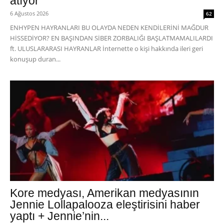
atıyor
6 Ağustos 2026
62
ENHYPEN HAYRANLARI BU OLAYDA NEDEN KENDİLERİNİ MAĞDUR
HİSSEDİYOR? EN BAŞINDAN SİBER ZORBALIĞI BAŞLATMAMALILARDI
ft. ULUSLARARASI HAYRANLAR İnternette o kişi hakkında ileri geri
konuşup duran...
Kore medyası, Amerikan medyasının
Jennie Lollapalooza eleştirisini haber
yaptı + Jennie’nin...