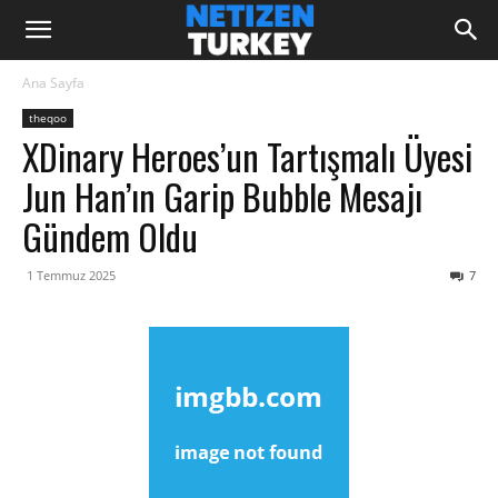
Ana Sayfa
theqoo
XDinary Heroes’un Tartışmalı Üyesi
Jun Han’ın Garip Bubble Mesajı
Gündem Oldu
1 Temmuz 2025
7