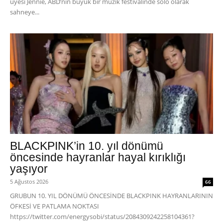
üyesi Jennie, ABD’nin büyük bir müzik festivalinde solo olarak
sahneye...
BLACKPINK’in 10. yıl dönümü
öncesinde hayranlar hayal kırıklığı
yaşıyor
5 Ağustos 2026
66
GRUBUN 10. YIL DÖNÜMÜ ÖNCESİNDE BLACKPINK HAYRANLARININ
ÖFKESİ VE PATLAMA NOKTASI
https://twitter.com/energysobi/status/2084309242258104361?