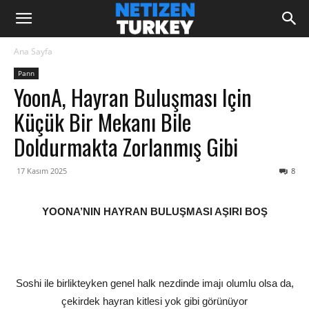
Ana Sayfa
Pann
YoonA, Hayran Buluşması Için
Küçük Bir Mekanı Bile
Doldurmakta Zorlanmış Gibi
17 Kasım 2025
8
YOONA’NIN HAYRAN BULUŞMASI AŞIRI BOŞ
Soshi ile birlikteyken genel halk nezdinde imajı olumlu olsa da,
çekirdek hayran kitlesi yok gibi görünüyor