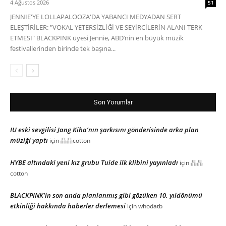
4 Ağustos 2026
51
JENNIE'YE LOLLAPALOOZA'DA YABANCI MEDYADAN SERT
ELEŞTİRİLER: "VOKAL YETERSİZLİĞİ VE SEYİRCİLERİN ALANI TERK
ETMESİ" BLACKPINK üyesi Jennie, ABD’nin en büyük müzik
festivallerinden birinde tek başına...
Son Yorumlar
IU eski sevgilisi Jang Kiha’nın şarkısını gönderisinde arka plan
müziği yaptı
için
晶晶cotton
HYBE altındaki yeni kız grubu Tuide ilk klibini yayınladı
için
晶晶
cotton
BLACKPINK’in son anda planlanmış gibi gözüken 10. yıldönümü
etkinliği hakkında haberler derlemesi
için
whodatb