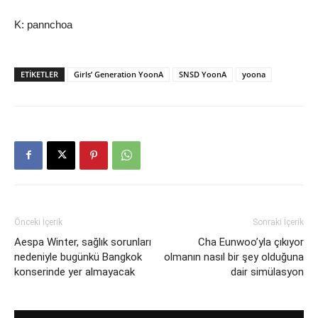
K: pannchoa
ETIKETLER
Girls’ Generation YoonA
SNSD YoonA
yoona
Önceki İçerik
Sonraki İçerik
Aespa Winter, sağlık sorunları
Cha Eunwoo’yla çıkıyor
nedeniyle bugünkü Bangkok
olmanın nasıl bir şey olduğuna
konserinde yer almayacak
dair simülasyon