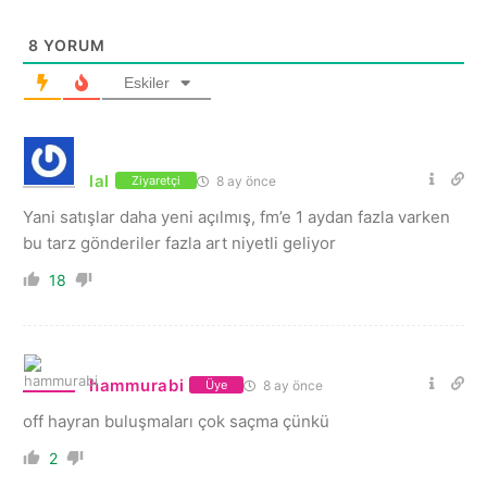
8
YORUM
Eskiler
lal
8 ay önce
Ziyaretçi
Yani satışlar daha yeni açılmış, fm’e 1 aydan fazla varken
bu tarz gönderiler fazla art niyetli geliyor
18
hammurabi
8 ay önce
Üye
off hayran buluşmaları çok saçma çünkü
2