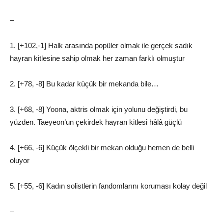
–
1. [+102,-1] Halk arasında popüler olmak ile gerçek sadık
hayran kitlesine sahip olmak her zaman farklı olmuştur
2. [+78, -8] Bu kadar küçük bir mekanda bile…
3. [+68, -8] Yoona, aktris olmak için yolunu değiştirdi, bu
yüzden. Taeyeon’un çekirdek hayran kitlesi hâlâ güçlü
4. [+66, -6] Küçük ölçekli bir mekan olduğu hemen de belli
oluyor
5. [+55, -6] Kadın solistlerin fandomlarını koruması kolay değil
–