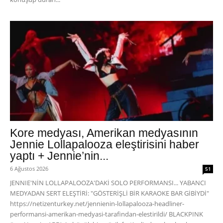
Kore medyası, Amerikan medyasının
Jennie Lollapalooza eleştirisini haber
yaptı + Jennie’nin...
6 Ağustos 2026
51
JENNIE'NİN LOLLAPALOOZA'DAKİ SOLO PERFORMANSI... YABANCI
MEDYADAN SERT ELEŞTİRİ: "GÖSTERİŞLİ BİR KARAOKE BAR GİBİYDİ"
https://netizenturkey.net/jennienin-lollapalooza-headliner-
performansi-amerikan-medyasi-tarafindan-elestirildi/ BLACKPINK