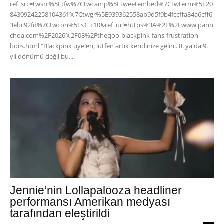
ref_src=twsrc%5Etfw%7Ctwcamp%5Etweetembed%7Ctwterm%5E20
84309242258104361%7Ctwgr%5E939362558ab9d5f9b4fccffa84a6cff6
3ebc92fd%7Ctwcon%5Es1_c10&ref_url=https%3A%2F%2Fwww.pann
choa.com%2F2026%2F08%2Ftheqoo-blackpink-fans-frustration-
boils.html "Blackpink üyeleri, lütfen artık kendinize gelin.. 8. ya da 9.
yıl dönümü değil bu,...
Jennie’nin Lollapalooza headliner
performansı Amerikan medyası
tarafından eleştirildi