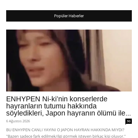
Popüler Haberler
ENHYPEN Ni-ki’nin konserlerde
hayranların tutumu hakkında
söyledikleri, Japon hayranın ölümü ile...
6 Ağustos 2026
90
BU ENHYPEN CANLI YAYINI O JAPON HAYRAN HAKKINDA MIYDI?
"Bazen sadece fark edilmek/ilgi görmek isteyen birkaç kişi oluyor."