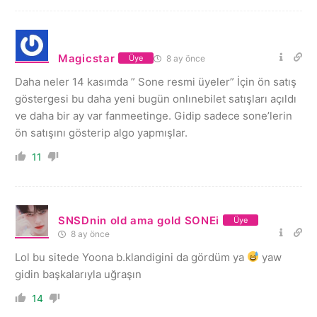
Magicstar
8 ay önce
Üye
Daha neler 14 kasımda ” Sone resmi üyeler” İçin ön satış
göstergesi bu daha yeni bugün onlınebilet satışları açıldı
ve daha bir ay var fanmeetinge. Gidip sadece sone’lerin
ön satışını gösterip algo yapmışlar.
11
SNSDnin old ama gold SONEi
Üye
8 ay önce
Lol bu sitede Yoona b.klandigini da gördüm ya
yaw
gidin başkalarıyla uğraşın
14