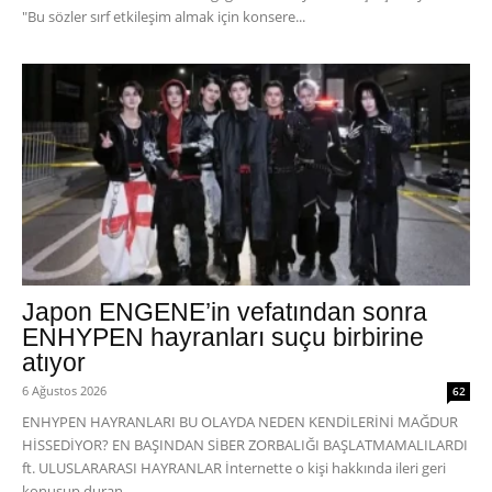
"Bu sözler sırf etkileşim almak için konsere...
Japon ENGENE’in vefatından sonra
ENHYPEN hayranları suçu birbirine
atıyor
6 Ağustos 2026
62
ENHYPEN HAYRANLARI BU OLAYDA NEDEN KENDİLERİNİ MAĞDUR
HİSSEDİYOR? EN BAŞINDAN SİBER ZORBALIĞI BAŞLATMAMALILARDI
ft. ULUSLARARASI HAYRANLAR İnternette o kişi hakkında ileri geri
konuşup duran...