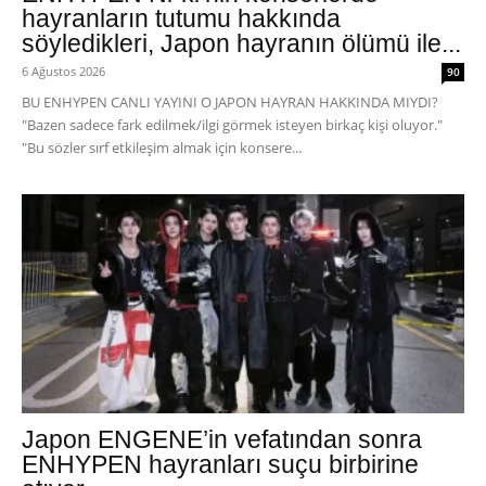
hayranların tutumu hakkında
söyledikleri, Japon hayranın ölümü ile...
6 Ağustos 2026
90
BU ENHYPEN CANLI YAYINI O JAPON HAYRAN HAKKINDA MIYDI?
"Bazen sadece fark edilmek/ilgi görmek isteyen birkaç kişi oluyor."
"Bu sözler sırf etkileşim almak için konsere...
Japon ENGENE’in vefatından sonra
ENHYPEN hayranları suçu birbirine