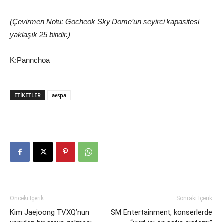
(Çevirmen Notu: Gocheok Sky Dome’un seyirci kapasitesi
yaklaşık 25 bindir.)
K:Pannchoa
ETIKETLER
aespa
Önceki İçerik
Sonraki İçerik
Kim Jaejoong TVXQ’nun
SM Entertainment, konserlerde