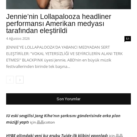
Jennie’nin Lollapalooza headliner
performansı Amerikan medyası
tarafından eleştirildi
4 Ağustos 2026
51
JENNIE'YE LOLLAPALOOZA'DA YABANCI MEDYADAN SERT
ELEŞTİRİLER: "VOKAL YETERSİZLİĞİ VE SEYİRCİLERİN ALANI TERK
ETMESİ" BLACKPINK üyesi Jennie, ABD’nin en büyük müzik
festivallerinden birinde tek başına...
Son Yorumlar
IU eski sevgilisi Jang Kiha’nın şarkısını gönderisinde arka plan
müziği yaptı
için
晶晶cotton
HYBE altındaki yeni kız grubu Tuide ilk klibini yayınladı
için
晶晶