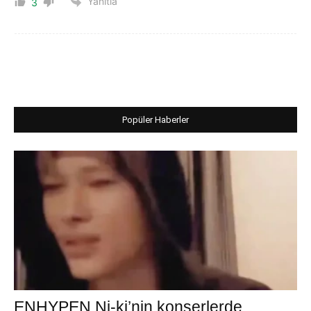
Yanıtla
3
Popüler Haberler
ENHYPEN Ni-ki’nin konserlerde