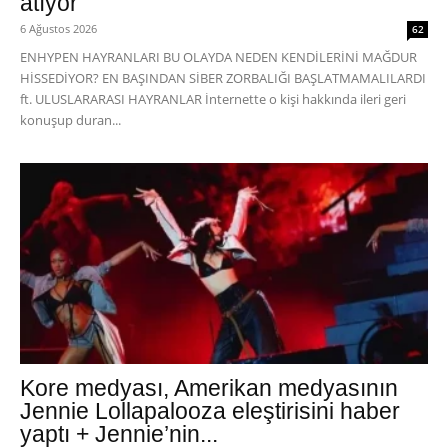
atıyor
6 Ağustos 2026
62
ENHYPEN HAYRANLARI BU OLAYDA NEDEN KENDİLERİNİ MAĞDUR
HİSSEDİYOR? EN BAŞINDAN SİBER ZORBALIĞI BAŞLATMAMALILARDI
ft. ULUSLARARASI HAYRANLAR İnternette o kişi hakkında ileri geri
konuşup duran...
Kore medyası, Amerikan medyasının
Jennie Lollapalooza eleştirisini haber
yaptı + Jennie’nin...