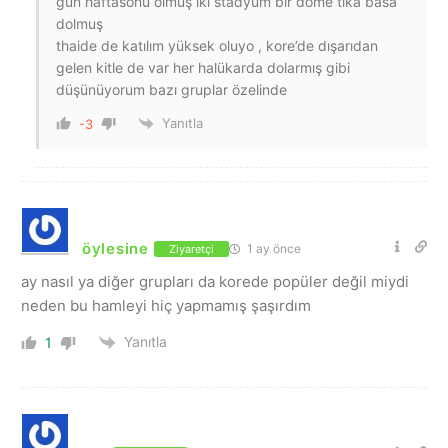
gün haftasonu olmuş iki stadyum bir dome tıka basa
dolmuş
thaide de katılım yüksek oluyo , kore’de dışarıdan
gelen kitle de var her halükarda dolarmış gibi
düşünüyorum bazı gruplar özelinde
Yanıtla
-3
öylesine
1 ay önce
Ziyaretçi
ay nasıl ya diğer grupları da korede popüler değil miydi
neden bu hamleyi hiç yapmamış şaşırdım
Yanıtla
1