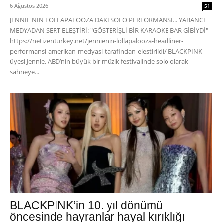
6 Ağustos 2026
51
JENNIE'NİN LOLLAPALOOZA'DAKİ SOLO PERFORMANSI... YABANCI
MEDYADAN SERT ELEŞTİRİ: "GÖSTERİŞLİ BİR KARAOKE BAR GİBİYDİ"
https://netizenturkey.net/jennienin-lollapalooza-headliner-
performansi-amerikan-medyasi-tarafindan-elestirildi/ BLACKPINK
üyesi Jennie, ABD’nin büyük bir müzik festivalinde solo olarak
sahneye...
BLACKPINK’in 10. yıl dönümü
öncesinde hayranlar hayal kırıklığı