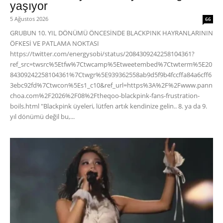
yaşıyor
5 Ağustos 2026
66
GRUBUN 10. YIL DÖNÜMÜ ÖNCESİNDE BLACKPINK HAYRANLARININ
ÖFKESİ VE PATLAMA NOKTASI
https://twitter.com/energysobi/status/2084309242258104361?
ref_src=twsrc%5Etfw%7Ctwcamp%5Etweetembed%7Ctwterm%5E20
84309242258104361%7Ctwgr%5E939362558ab9d5f9b4fccffa84a6cff6
3ebc92fd%7Ctwcon%5Es1_c10&ref_url=https%3A%2F%2Fwww.pann
choa.com%2F2026%2F08%2Ftheqoo-blackpink-fans-frustration-
boils.html "Blackpink üyeleri, lütfen artık kendinize gelin.. 8. ya da 9.
yıl dönümü değil bu,...