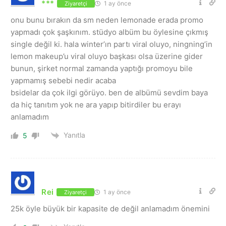
***
1 ay önce
Ziyaretçi
onu bunu bırakın da sm neden lemonade erada promo
yapmadı çok şaşkınım. stüdyo albüm bu öylesine çıkmış
single değil ki. hala winter’ın partı viral oluyo, ningning’in
lemon makeup’u viral oluyo başkası olsa üzerine gider
bunun, şirket normal zamanda yaptığı promoyu bile
yapmamış sebebi nedir acaba
bsidelar da çok ilgi görüyo. ben de albümü sevdim baya
da hiç tanıtım yok ne ara yapıp bitirdiler bu erayı
anlamadım
Yanıtla
5
Rei
1 ay önce
Ziyaretçi
25k öyle büyük bir kapasite de değil anlamadım önemini