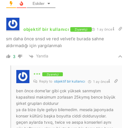
Eskiler
objektif bir kullanıcı
1 ay önce
Ziyaretçi
sm daha önce snsd ve red velvet’e burada sahne
aldırmadığı için yargılanmalı
Yanıtla
3
***
Ziyaretçi
Reply to
objektif bir kullanıcı
1 ay önce
ben önce dome’lar gibi çok yüksek sanmıştım
kapasitesi maksimum zorlasan 25kymış bence büyük
şirket grupları doldurur
ya da bize öyle geliyo bilemedim. mesela japonyada
konser kültürü başka boyutta ciddi dolduruyolar.
geçen aylarda tvxq, twice ve aespa konserleri aynı