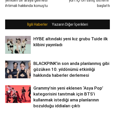
yeniden bir araya gelmesi
“yurt içi ön satış sistemi”
ihtimali hakkında konuştu
başlattı
İlgili Haberler
Yazarın Diğer İçerikleri
HYBE altındaki yeni kız grubu Tuide ilk
klibini yayınladı
BLACKPINK’in son anda planlanmış gibi
gözüken 10. yıldönümü etkinliği
hakkında haberler derlemesi
Grammy’nin yeni eklenen ‘Asya Pop’
kategorisini tanıtmak için BTS’i
kullanmak istediği ama planlarının
bozulduğu iddiaları çıktı