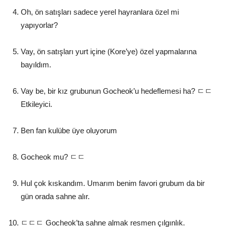
Oh, ön satışları sadece yerel hayranlara özel mi
yapıyorlar?
Vay, ön satışları yurt içine (Kore’ye) özel yapmalarına
bayıldım.
Vay be, bir kız grubunun Gocheok’u hedeflemesi ha? ㄷㄷ
Etkileyici.
Ben fan kulübe üye oluyorum
Gocheok mu? ㄷㄷ
Hul çok kıskandım. Umarım benim favori grubum da bir
gün orada sahne alır.
ㄷㄷㄷ Gocheok’ta sahne almak resmen çılgınlık.