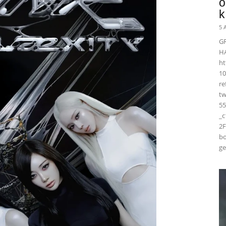
ö
k
5 
G
H
ht
10
r
t
55
_
2F
bo
ge