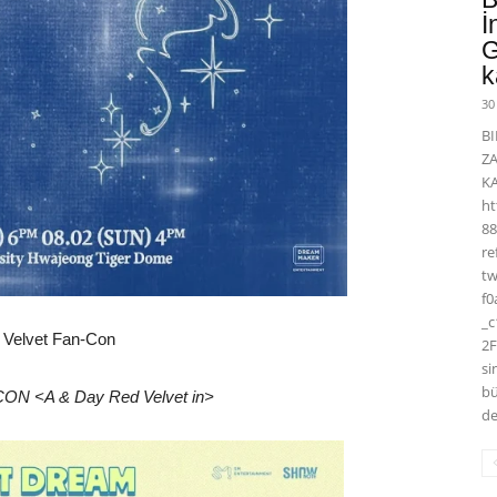
İ
G
k
30
BI
Z
K
ht
88
r
t
f0
_
 Velvet Fan-Con
2F
si
bü
CON <A & Day Red Velvet in>
de