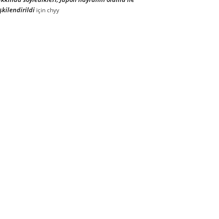
işkilendirildi
için
chyy