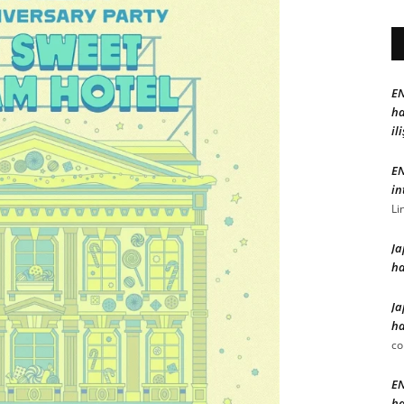
EN
ha
il
EN
in
Li
Ja
ha
Ja
ha
c
EN
ha