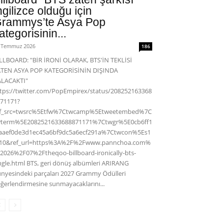
ngilizce olduğu için
rammys’te Asya Pop
ategorisinin...
 Temmuz 2026
186
LLBOARD: "BİR İRONİ OLARAK, BTS'İN TEKLİSİ
ATEN ASYA POP KATEGORİSİNİN DIŞINDA
ALACAKTI"
tps://twitter.com/PopEmpirex/status/208252163368
71171?
ef_src=twsrc%5Etfw%7Ctwcamp%5Etweetembed%7C
wterm%5E2082521633688871171%7Ctwgr%5E0cb6ff1
aaef0de3d1ec45a6bf9dc5a6ecf291a%7Ctwcon%5Es1
c10&ref_url=https%3A%2F%2Fwww.pannchoa.com%
2026%2F07%2Ftheqoo-billboard-ironically-bts-
ngle.html BTS, geri dönüş albümleri ARIRANG
nyesindeki parçaları 2027 Grammy Ödülleri
ğerlendirmesine sunmayacaklarını...