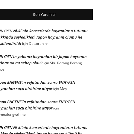
Son Yorumlar
HYPEN Ni-ki’nin konserlerde hayranların tutumu
kkında söyledikleri, Japon hayranın ölümü ile
işkilendirildi
için
Dottoreninki
HYPEN’ın yabancı hayranları bir Japon hayranın
tiharına mı sebep oldu?
için
Shu Porang Porang
nos
pon ENGENE’in vefatından sonra ENHYPEN
yranları suçu birbirine atıyor
için
Mey
pon ENGENE’in vefatından sonra ENHYPEN
yranları suçu birbirine atıyor
için
omealongwthme
HYPEN Ni-ki’nin konserlerde hayranların tutumu
kkında söyledikleri, Japon hayranın ölümü ile