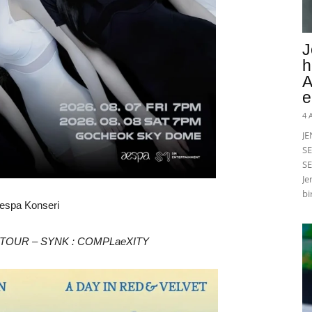
J
h
A
e
4 
J
SE
SE
Je
bi
espa Konseri
E TOUR – SYNK : COMPLaeXITY