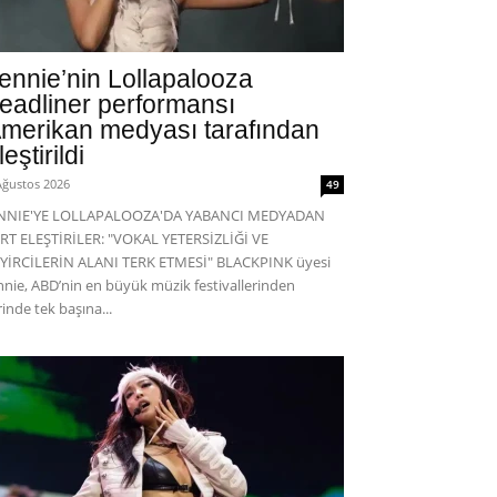
ennie’nin Lollapalooza
eadliner performansı
merikan medyası tarafından
leştirildi
Ağustos 2026
49
ENNIE'YE LOLLAPALOOZA'DA YABANCI MEDYADAN
RT ELEŞTİRİLER: "VOKAL YETERSİZLİĞİ VE
YİRCİLERİN ALANI TERK ETMESİ" BLACKPINK üyesi
nnie, ABD’nin en büyük müzik festivallerinden
rinde tek başına...