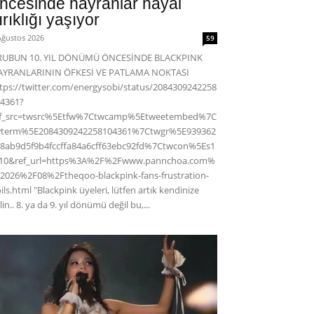
ncesinde hayranlar hayal
ırıklığı yaşıyor
Ağustos 2026
59
RUBUN 10. YIL DÖNÜMÜ ÖNCESİNDE BLACKPINK
AYRANLARININ ÖFKESİ VE PATLAMA NOKTASI
tps://twitter.com/energysobi/status/2084309242258
4361?
ef_src=twsrc%5Etfw%7Ctwcamp%5Etweetembed%7C
wterm%5E2084309242258104361%7Ctwgr%5E939362
8ab9d5f9b4fccffa84a6cff63ebc92fd%7Ctwcon%5Es1
c10&ref_url=https%3A%2F%2Fwww.pannchoa.com%
2026%2F08%2Ftheqoo-blackpink-fans-frustration-
ils.html "Blackpink üyeleri, lütfen artık kendinize
lin.. 8. ya da 9. yıl dönümü değil bu,...