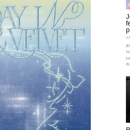
J
f
p
3 
J
HA
ya
dü
B