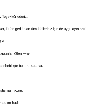
… Teşekkür ederiz.
 lütfen geri kalan tüm idolleriniz için de uygulayın artık.
la.
yapsınlar lütfen ㅠㅠ
 sebebi işte bu tarz kararlar.
aşlaması lazım.
yapalım hadi!