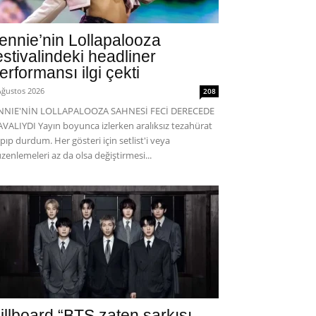
ennie’nin Lollapalooza
estivalindeki headliner
erformansı ilgi çekti
Ağustos 2026
208
ENNIE'NİN LOLLAPALOOZA SAHNESİ FECİ DERECEDE
VALIYDI Yayın boyunca izlerken aralıksız tezahürat
pıp durdum. Her gösteri için setlist'i veya
zenlemeleri az da olsa değiştirmesi...
illboard “BTS zaten şarkısı