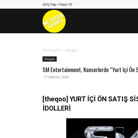
Giriş Yap / Kayıt Ol
Netizen
Turkey
Ana Sayfa
theqoo
theqoo
SM Entertainment, Konserlerde “yurt Içi Ön S
17 Haziran 2026
[theqoo] YURT İÇİ ÖN SATIŞ
İDOLLERİ