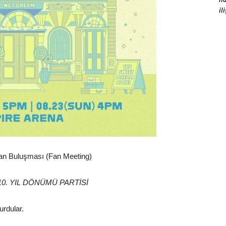
il
 Buluşması (Fan Meeting)
0. YIL DÖNÜMÜ PARTİSİ
rdular.