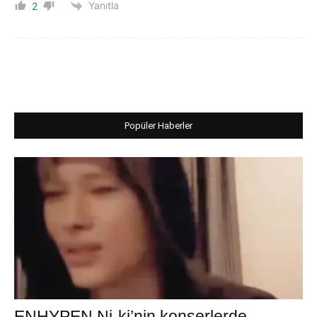
Yanıtla
2
Popüler Haberler
ENHYPEN Ni-ki’nin konserlerde