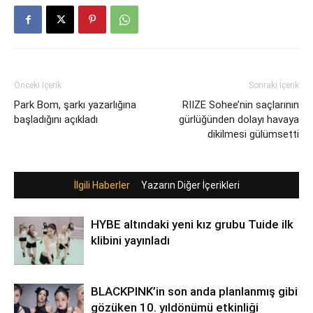
Önceki İçerik
Sonraki İçerik
Park Bom, şarkı yazarlığına
RIIZE Sohee’nin saçlarının
başladığını açıkladı
gürlüğünden dolayı havaya
dikilmesi gülümsetti
İlgili Haberler
Yazarın Diğer İçerikleri
HYBE altındaki yeni kız grubu Tuide ilk
klibini yayınladı
BLACKPINK’in son anda planlanmış gibi
gözüken 10. yıldönümü etkinliği