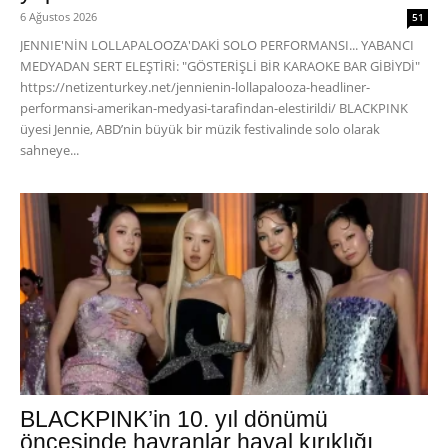
6 Ağustos 2026
51
JENNIE'NİN LOLLAPALOOZA'DAKİ SOLO PERFORMANSI... YABANCI
MEDYADAN SERT ELEŞTİRİ: "GÖSTERİŞLİ BİR KARAOKE BAR GİBİYDİ"
https://netizenturkey.net/jennienin-lollapalooza-headliner-
performansi-amerikan-medyasi-tarafindan-elestirildi/ BLACKPINK
üyesi Jennie, ABD’nin büyük bir müzik festivalinde solo olarak
sahneye...
BLACKPINK’in 10. yıl dönümü
öncesinde hayranlar hayal kırıklığı