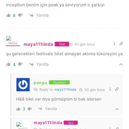
inception benim için peak ya seviyorum o şarkıyı
Yanıtla
6
maya111linda
30 gün önce
Üye
şu gelecekleri festivale bilet almayan aklıma tüküreyim ya
Yanıtla
4
pengu
Ziyaretçi
Reply to
maya111linda
30 gün önce
Hâlâ bilet var diye görmüştüm bi bak istersen
Yanıtla
3
maya111linda
Üye