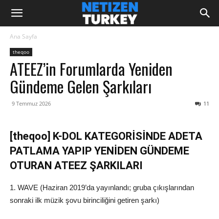
Ana Sayfa
theqoo
ATEEZ’in Forumlarda Yeniden
Gündeme Gelen Şarkıları
9 Temmuz 2026
11
[theqoo] K-DOL KATEGORİSİNDE ADETA
PATLAMA YAPIP YENİDEN GÜNDEME
OTURAN ATEEZ ŞARKILARI
1. WAVE (Haziran 2019’da yayınlandı; gruba çıkışlarından
sonraki ilk müzik şovu birinciliğini getiren şarkı)