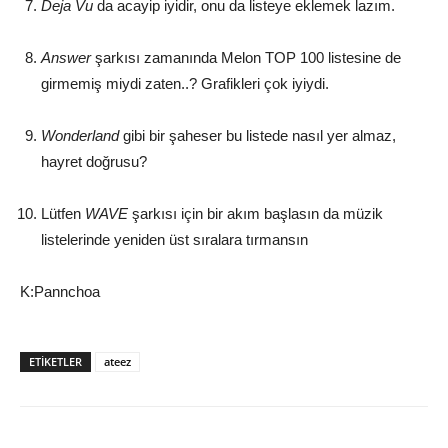
Deja Vu
da acayip iyidir, onu da listeye eklemek lazım.
Answer
şarkısı zamanında Melon TOP 100 listesine de
girmemiş miydi zaten..? Grafikleri çok iyiydi.
Wonderland
gibi bir şaheser bu listede nasıl yer almaz,
hayret doğrusu?
Lütfen
WAVE
şarkısı için bir akım başlasın da müzik
listelerinde yeniden üst sıralara tırmansın
K:Pannchoa
ETIKETLER
ateez