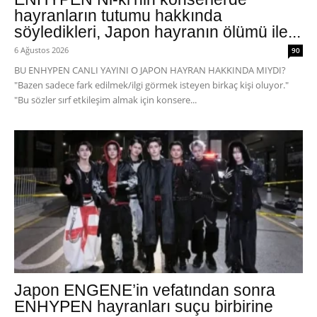
hayranların tutumu hakkında
söyledikleri, Japon hayranın ölümü ile...
6 Ağustos 2026
90
BU ENHYPEN CANLI YAYINI O JAPON HAYRAN HAKKINDA MIYDI?
"Bazen sadece fark edilmek/ilgi görmek isteyen birkaç kişi oluyor."
"Bu sözler sırf etkileşim almak için konsere...
Japon ENGENE’in vefatından sonra
ENHYPEN hayranları suçu birbirine