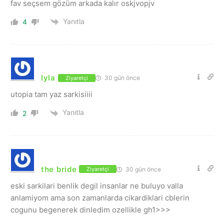
fav seçsem gözüm arkada kalır oskjvopjv
Yanıtla
4
lyla
30 gün önce
Ziyaretçi
utopia tam yaz sarkisiiii
Yanıtla
2
the bride
30 gün önce
Ziyaretçi
eski sarkilari benlik degil insanlar ne buluyo valla
anlamiyom ama son zamanlarda cikardiklari cblerin
cogunu begenerek dinledim ozellikle gh1>>>