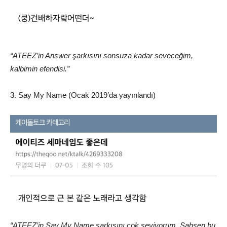
“ATEEZ’in Answer şarkısını sonsuza kadar seveceğim,
kalbimin efendisi.”
3. Say My Name (Ocak 2019’da yayınlandı)
“ATEEZ’in Say My Name şarkısını çok seviyorum. Şahsen bu