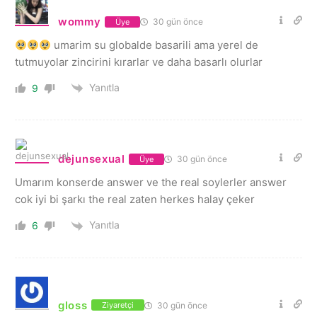
wommy
30 gün önce
Üye
umarim su globalde basarili ama yerel de
tutmuyolar zincirini kırarlar ve daha basarlı olurlar
Yanıtla
9
dejunsexual
30 gün önce
Üye
Umarım konserde answer ve the real soylerler answer
cok iyi bi şarkı the real zaten herkes halay çeker
Yanıtla
6
gloss
30 gün önce
Ziyaretçi