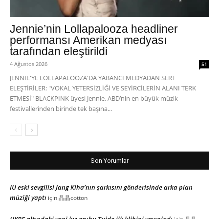
Jennie’nin Lollapalooza headliner
performansı Amerikan medyası
tarafından eleştirildi
4 Ağustos 2026
51
JENNIE'YE LOLLAPALOOZA'DA YABANCI MEDYADAN SERT
ELEŞTİRİLER: "VOKAL YETERSİZLİĞİ VE SEYİRCİLERİN ALANI TERK
ETMESİ" BLACKPINK üyesi Jennie, ABD’nin en büyük müzik
festivallerinden birinde tek başına...
Son Yorumlar
IU eski sevgilisi Jang Kiha’nın şarkısını gönderisinde arka plan
müziği yaptı
için
晶晶cotton