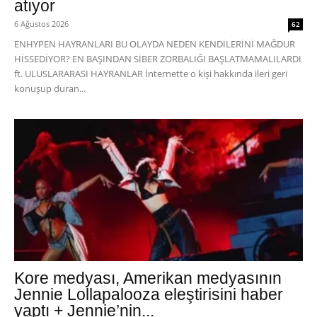
atıyor
6 Ağustos 2026
62
ENHYPEN HAYRANLARI BU OLAYDA NEDEN KENDİLERİNİ MAĞDUR
HİSSEDİYOR? EN BAŞINDAN SİBER ZORBALIĞI BAŞLATMAMALILARDI
ft. ULUSLARARASI HAYRANLAR İnternette o kişi hakkında ileri geri
konuşup duran...
Kore medyası, Amerikan medyasının
Jennie Lollapalooza eleştirisini haber
yaptı + Jennie’nin...