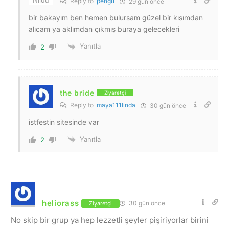
Reply to
pengu
29 gün önce
bir bakayım ben hemen bulursam güzel bir kısımdan
alıcam ya aklımdan çıkmış buraya gelecekleri
Yanıtla
2
the bride
Ziyaretçi
Reply to
maya111linda
30 gün önce
istfestin sitesinde var
Yanıtla
2
heliorass
30 gün önce
Ziyaretçi
No skip bir grup ya hep lezzetli şeyler pişiriyorlar birini