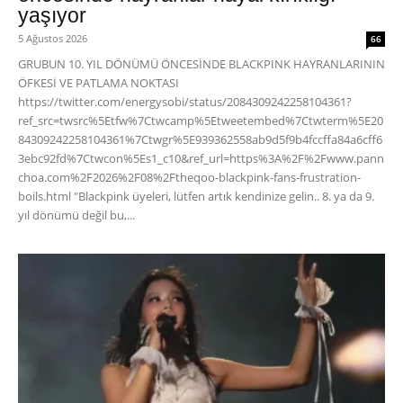
yaşıyor
5 Ağustos 2026
66
GRUBUN 10. YIL DÖNÜMÜ ÖNCESİNDE BLACKPINK HAYRANLARININ
ÖFKESİ VE PATLAMA NOKTASI
https://twitter.com/energysobi/status/2084309242258104361?
ref_src=twsrc%5Etfw%7Ctwcamp%5Etweetembed%7Ctwterm%5E20
84309242258104361%7Ctwgr%5E939362558ab9d5f9b4fccffa84a6cff6
3ebc92fd%7Ctwcon%5Es1_c10&ref_url=https%3A%2F%2Fwww.pann
choa.com%2F2026%2F08%2Ftheqoo-blackpink-fans-frustration-
boils.html "Blackpink üyeleri, lütfen artık kendinize gelin.. 8. ya da 9.
yıl dönümü değil bu,...