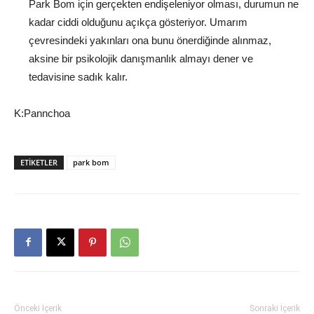
Park Bom için gerçekten endişeleniyor olması, durumun ne
kadar ciddi olduğunu açıkça gösteriyor. Umarım
çevresindeki yakınları ona bunu önerdiğinde alınmaz,
aksine bir psikolojik danışmanlık almayı dener ve
tedavisine sadık kalır.
K:Pannchoa
ETIKETLER
park bom
Önceki İçerik
Sonraki İçerik