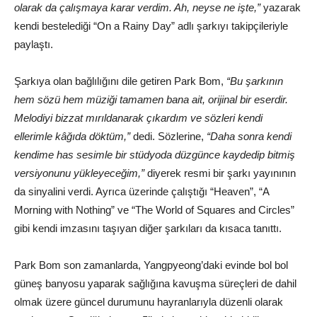
olarak da çalışmaya karar verdim. Ah, neyse ne işte,”
yazarak
kendi bestelediği “On a Rainy Day” adlı şarkıyı takipçileriyle
paylaştı.
Şarkıya olan bağlılığını dile getiren Park Bom,
“Bu şarkının
hem sözü hem müziği tamamen bana ait, orijinal bir eserdir.
Melodiyi bizzat mırıldanarak çıkardım ve sözleri kendi
ellerimle kâğıda döktüm,”
dedi. Sözlerine,
“Daha sonra kendi
kendime has sesimle bir stüdyoda düzgünce kaydedip bitmiş
versiyonunu yükleyeceğim,”
diyerek resmi bir şarkı yayınının
da sinyalini verdi. Ayrıca üzerinde çalıştığı “Heaven”, “A
Morning with Nothing” ve “The World of Squares and Circles”
gibi kendi imzasını taşıyan diğer şarkıları da kısaca tanıttı.
Park Bom son zamanlarda, Yangpyeong’daki evinde bol bol
güneş banyosu yaparak sağlığına kavuşma süreçleri de dahil
olmak üzere güncel durumunu hayranlarıyla düzenli olarak