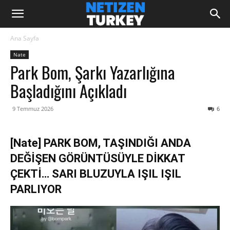
Ana Sayfa
Nate
Park Bom, Şarkı Yazarlığına
Başladığını Açıkladı
9 Temmuz 2026
6
[Nate] PARK BOM, TAŞINDIĞI ANDA
DEĞİŞEN GÖRÜNTÜSÜYLE DİKKAT
ÇEKTİ… SARI BLUZUYLA IŞIL IŞIL
PARLIYOR