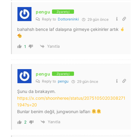
pengu
Ziyaretçi
Reply to
Dottoreninki
29 gün önce
bahahsh bence laf dalaşına girmeye çekinirler artık
Yanıtla
1
pengu
Ziyaretçi
Reply to
pengu
29 gün önce
Şunu da bırakayım.
https://x.com/shoonheree/status/2075105020308271
194?s=20
Bunlar benim değil, jungwonun lafları
Yanıtla
2