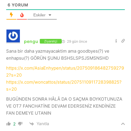
6
YORUM
Eskiler
pengu
29 gün önce
Ziyaretçi
Sana bir daha yazmayacaktim ama goodbyes(?) ve
enhapsu(?) GÖRÜN ŞUNU BSHSLSPSJSMSNSHD
https://x.com/AsiaEnhypen/status/207509186482759279
2?s=20
https://x.com/woncattos/status/2075110911728398825?
s=20
BUGÜNDEN SONRA HÂLÂ DA O SAÇMA BOYKOTUNUZA
VE OT7 FANCHATİNE DEVAM EDERSENİZ KENDİNİZE
FAN DEMEYE UTANIN
Yanıtla
2