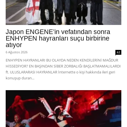
Japon ENGENE’in vefatından sonra
ENHYPEN hayranları suçu birbirine
atıyor
6 Ağustos 2026
62
ENHYPEN HAYRANLARI BU OLAYDA NEDEN KENDİLERİNİ MAĞDUR
HİSSEDİYOR? EN BAŞINDAN SİBER ZORBALIĞI BAŞLATMAMALILARDI
ft. ULUSLARARASI HAYRANLAR İnternette o kişi hakkında ileri geri
konuşup duran...