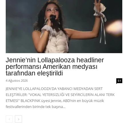
Jennie’nin Lollapalooza headliner
performansı Amerikan medyası
tarafından eleştirildi
4 Ağustos 2026
51
JENNIE'YE LOLLAPALOOZA'DA YABANCI MEDYADAN SERT
ELEŞTİRİLER: "VOKAL YETERSİZLİĞİ VE SEYİRCİLERİN ALANI TERK
ETMESİ" BLACKPINK üyesi Jennie, ABD’nin en büyük müzik
festivallerinden birinde tek başına...