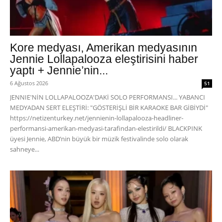
Kore medyası, Amerikan medyasının
Jennie Lollapalooza eleştirisini haber
yaptı + Jennie’nin...
6 Ağustos 2026
51
JENNIE'NİN LOLLAPALOOZA'DAKİ SOLO PERFORMANSI... YABANCI
MEDYADAN SERT ELEŞTİRİ: "GÖSTERİŞLİ BİR KARAOKE BAR GİBİYDİ"
https://netizenturkey.net/jennienin-lollapalooza-headliner-
performansi-amerikan-medyasi-tarafindan-elestirildi/ BLACKPINK
üyesi Jennie, ABD’nin büyük bir müzik festivalinde solo olarak
sahneye...