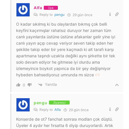
Alfa
Üye
Reply to
pengu
29 gün önce
O kadar sıkılmış ki bu olaylardan bıkmış çok belli
keyfini kaçırmışlar rahatsız duruyor her zaman tüm
canlı yayınlarda üstüne üstüne afakanlar gelir yine iyi
canlı yayın açıp cevap veriyor seven takip eden her
şekilde takip eder bir yere kaçmadı ki alt tarafı karşı
apartmana taşındı uzakta değilki aynı şirkette bir tek
solo devam ediyor he gitmese iyi olurdu ama
izlemeyince boykot yapınca da bir şey değişmiyor
hybeden bahsediyoruz umrunda mı sizce
Yanıtla
0
pengu
Ziyaretçi
Reply to
Alfa
29 gün önce
Konserde de ot7 fanchat sonrası modları çok düştü.
Üyeler 4 aydır her fırsatta 6 diyip duruyorlardi. Artık