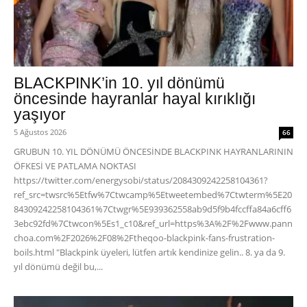
BLACKPINK’in 10. yıl dönümü
öncesinde hayranlar hayal kırıklığı
yaşıyor
5 Ağustos 2026
66
GRUBUN 10. YIL DÖNÜMÜ ÖNCESİNDE BLACKPINK HAYRANLARININ
ÖFKESİ VE PATLAMA NOKTASI
https://twitter.com/energysobi/status/2084309242258104361?
ref_src=twsrc%5Etfw%7Ctwcamp%5Etweetembed%7Ctwterm%5E20
84309242258104361%7Ctwgr%5E939362558ab9d5f9b4fccffa84a6cff6
3ebc92fd%7Ctwcon%5Es1_c10&ref_url=https%3A%2F%2Fwww.pann
choa.com%2F2026%2F08%2Ftheqoo-blackpink-fans-frustration-
boils.html "Blackpink üyeleri, lütfen artık kendinize gelin.. 8. ya da 9.
yıl dönümü değil bu,...