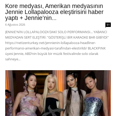
Kore medyası, Amerikan medyasının
Jennie Lollapalooza eleştirisini haber
yaptı + Jennie’nin...
6 Ağustos 2026
51
JENNIE'NİN LOLLAPALOOZA'DAKİ SOLO PERFORMANSI... YABANCI
MEDYADAN SERT ELEŞTİRİ: "GÖSTERİŞLİ BİR KARAOKE BAR GİBİYDİ"
https://netizenturkey.net/jennienin-lollapalooza-headliner-
performansi-amerikan-medyasi-tarafindan-elestirildi/ BLACKPINK
üyesi Jennie, ABD’nin büyük bir müzik festivalinde solo olarak
sahneye...