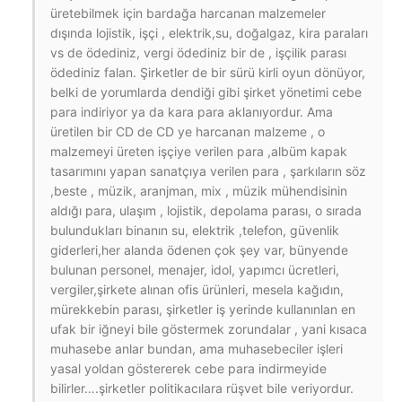
üretebilmek için bardağa harcanan malzemeler
dışında lojistik, işçi , elektrik,su, doğalgaz, kira paraları
vs de ödediniz, vergi ödediniz bir de , işçilik parası
ödediniz falan. Şirketler de bir sürü kirli oyun dönüyor,
belki de yorumlarda dendiği gibi şirket yönetimi cebe
para indiriyor ya da kara para aklanıyordur. Ama
üretilen bir CD de CD ye harcanan malzeme , o
malzemeyi üreten işçiye verilen para ,albüm kapak
tasarımını yapan sanatçıya verilen para , şarkıların söz
,beste , müzik, aranjman, mix , müzik mühendisinin
aldığı para, ulaşım , lojistik, depolama parası, o sırada
bulundukları binanın su, elektrik ,telefon, güvenlik
giderleri,her alanda ödenen çok şey var, bünyende
bulunan personel, menajer, idol, yapımcı ücretleri,
vergiler,şirkete alınan ofis ürünleri, mesela kağıdın,
mürekkebin parası, şirketler iş yerinde kullanınlan en
ufak bir iğneyi bile göstermek zorundalar , yani kısaca
muhasebe anlar bundan, ama muhasebeciler işleri
yasal yoldan göstererek cebe para indirmeyide
bilirler….şirketler politikacılara rüşvet bile veriyordur.