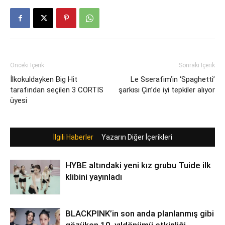
Önceki İçerik
Sonraki İçerik
İlkokuldayken Big Hit
Le Sserafim’in ‘Spaghetti’
tarafından seçilen 3 CORTIS
şarkısı Çin’de iyi tepkiler alıyor
üyesi
İlgili Haberler
Yazarın Diğer İçerikleri
HYBE altındaki yeni kız grubu Tuide ilk
klibini yayınladı
BLACKPINK’in son anda planlanmış gibi