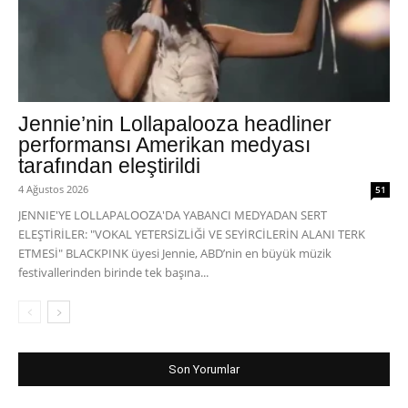
Jennie’nin Lollapalooza headliner
performansı Amerikan medyası
tarafından eleştirildi
4 Ağustos 2026
51
JENNIE'YE LOLLAPALOOZA'DA YABANCI MEDYADAN SERT
ELEŞTİRİLER: "VOKAL YETERSİZLİĞİ VE SEYİRCİLERİN ALANI TERK
ETMESİ" BLACKPINK üyesi Jennie, ABD’nin en büyük müzik
festivallerinden birinde tek başına...
Son Yorumlar