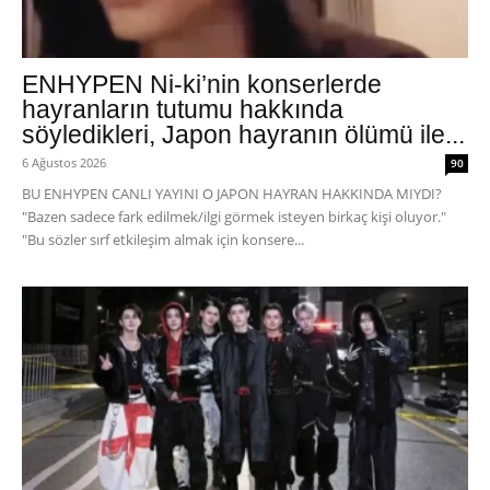
ENHYPEN Ni-ki’nin konserlerde
hayranların tutumu hakkında
söyledikleri, Japon hayranın ölümü ile...
6 Ağustos 2026
90
BU ENHYPEN CANLI YAYINI O JAPON HAYRAN HAKKINDA MIYDI?
"Bazen sadece fark edilmek/ilgi görmek isteyen birkaç kişi oluyor."
"Bu sözler sırf etkileşim almak için konsere...