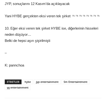
JYP, sonuçlarını 12 Kasım’da açıklayacak
Yani HYBE gerçekten eksi veren tek şirket ㅋㅋㅋㅋㅋㅋㅋㅋ
10. Eğer eksi veren tek şirket HYBE ise, diğerlerinin hisseleri
neden düşüyor…
Belki de hepsi aşırı şişirilmişti
–
K: pannchoa
ETIKETLER
hybe
jyp entertainment
Sm Entertaintment
yg entertainment