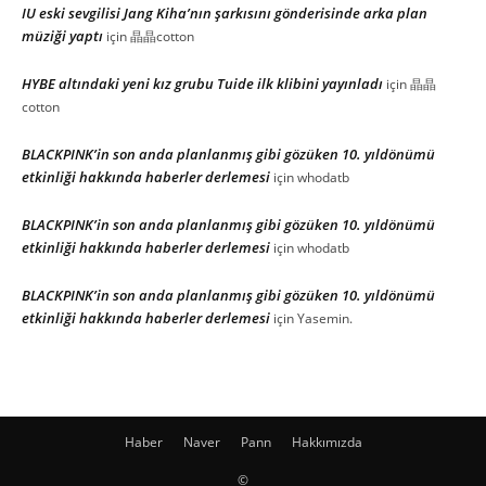
IU eski sevgilisi Jang Kiha’nın şarkısını gönderisinde arka plan
müziği yaptı
için
晶晶cotton
HYBE altındaki yeni kız grubu Tuide ilk klibini yayınladı
için
晶晶
cotton
BLACKPINK’in son anda planlanmış gibi gözüken 10. yıldönümü
etkinliği hakkında haberler derlemesi
için
whodatb
BLACKPINK’in son anda planlanmış gibi gözüken 10. yıldönümü
etkinliği hakkında haberler derlemesi
için
whodatb
BLACKPINK’in son anda planlanmış gibi gözüken 10. yıldönümü
etkinliği hakkında haberler derlemesi
için
Yasemin.
Haber
Naver
Pann
Hakkımızda
©