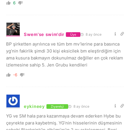
6
Swem'se swim'dir
8 ay önce
Üye
BP şirketten ayrılınca ve tüm bm mv’lerine para basınca
yg’nin fakirlik şimdi 30 kişi eksicilek bm eleştirdiğim için
ama kusura bakmayın dokunulmaz değiller en çok reklam
izlemesine sahip 5. Jen Grubu kendileri
-6
eykineey
8 ay önce
Ziyaretçi
YG ve SM hala para kazanmaya devam ederken Hybe bu
çeyrekte para kaybetmiş. YG’nin hisselerinin düşmesinin
sebebi Blackpink’in albümünün 2 ay ertelenmesi. Beni