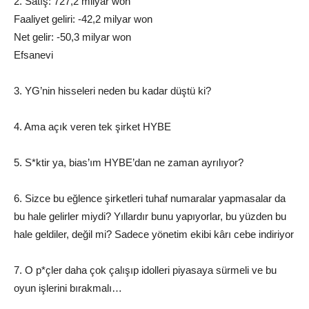
2. Satış: 727,2 milyar won
Faaliyet geliri: -42,2 milyar won
Net gelir: -50,3 milyar won
Efsanevi
3. YG’nin hisseleri neden bu kadar düştü ki?
4. Ama açık veren tek şirket HYBE
5. S*ktir ya, bias’ım HYBE’dan ne zaman ayrılıyor?
6. Sizce bu eğlence şirketleri tuhaf numaralar yapmasalar da
bu hale gelirler miydi? Yıllardır bunu yapıyorlar, bu yüzden bu
hale geldiler, değil mi? Sadece yönetim ekibi kârı cebe indiriyor
7. O p*çler daha çok çalışıp idolleri piyasaya sürmeli ve bu
oyun işlerini bırakmalı…