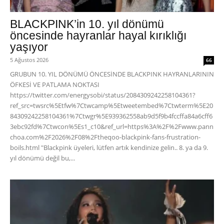
BLACKPINK’in 10. yıl dönümü
öncesinde hayranlar hayal kırıklığı
yaşıyor
5 Ağustos 2026
66
GRUBUN 10. YIL DÖNÜMÜ ÖNCESİNDE BLACKPINK HAYRANLARININ
ÖFKESİ VE PATLAMA NOKTASI
https://twitter.com/energysobi/status/2084309242258104361?
ref_src=twsrc%5Etfw%7Ctwcamp%5Etweetembed%7Ctwterm%5E20
84309242258104361%7Ctwgr%5E939362558ab9d5f9b4fccffa84a6cff6
3ebc92fd%7Ctwcon%5Es1_c10&ref_url=https%3A%2F%2Fwww.pann
choa.com%2F2026%2F08%2Ftheqoo-blackpink-fans-frustration-
boils.html "Blackpink üyeleri, lütfen artık kendinize gelin.. 8. ya da 9.
yıl dönümü değil bu,...