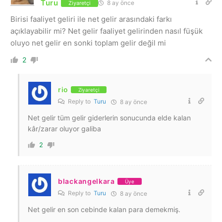
Turu
8 ay önce
Ziyaretçi
Birisi faaliyet geliri ile net gelir arasındaki farkı
açıklayabilir mi? Net gelir faaliyet gelirinden nasıl füşük
oluyo net gelir en sonki toplam gelir değil mi
2
rio
Ziyaretçi
Reply to
Turu
8 ay önce
Net gelir tüm gelir giderlerin sonucunda elde kalan
kâr/zarar oluyor galiba
2
blackangelkara
Üye
Reply to
Turu
8 ay önce
Net gelir en son cebinde kalan para demekmiş.