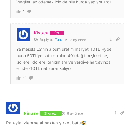
Vergileri az ödemek için de hile hurda yapıyorlardı.
1
Kisseu
Üye
Reply to
Turu
8 ay önce
Ya mesela LS’nin albüm üretim maliyeti 10TL Hybe
bunu 50TL’ye sattı o kalan 40’ı dağıtım şirketine,
işçilere, idollere, tanıtımlara ve vergiye harcayınca
elinde -10TL net zarar kalıyor
-1
Rinare
8 ay önce
Ziyaretçi
Parayla izlenme almaktan şirket battı