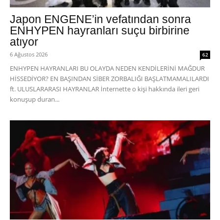
Japon ENGENE’in vefatından sonra
ENHYPEN hayranları suçu birbirine
atıyor
6 Ağustos 2026
62
ENHYPEN HAYRANLARI BU OLAYDA NEDEN KENDİLERİNİ MAĞDUR
HİSSEDİYOR? EN BAŞINDAN SİBER ZORBALIĞI BAŞLATMAMALILARDI
ft. ULUSLARARASI HAYRANLAR İnternette o kişi hakkında ileri geri
konuşup duran...