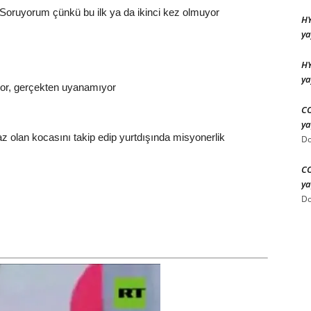
 Soruyorum çünkü bu ilk ya da ikinci kez olmuyor
HY
ya
HY
ya
yor, gerçekten uyanamıyor
CO
ya
 olan kocasını takip edip yurtdışında misyonerlik
Do
CO
ya
Do