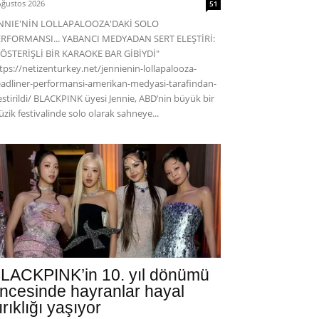
Ağustos 2026
51
ENNIE'NİN LOLLAPALOOZA'DAKİ SOLO
RFORMANSI... YABANCI MEDYADAN SERT ELEŞTİRİ:
ÖSTERİŞLİ BİR KARAOKE BAR GİBİYDİ"
tps://netizenturkey.net/jennienin-lollapalooza-
adliner-performansi-amerikan-medyasi-tarafindan-
estirildi/ BLACKPINK üyesi Jennie, ABD’nin büyük bir
zik festivalinde solo olarak sahneye...
LACKPINK’in 10. yıl dönümü
ncesinde hayranlar hayal
ırıklığı yaşıyor