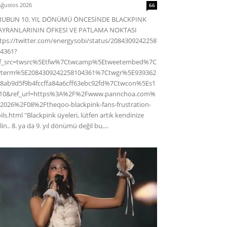
Ağustos 2026
66
RUBUN 10. YIL DÖNÜMÜ ÖNCESİNDE BLACKPINK
AYRANLARININ ÖFKESİ VE PATLAMA NOKTASI
tps://twitter.com/energysobi/status/2084309242258
4361?
ef_src=twsrc%5Etfw%7Ctwcamp%5Etweetembed%7C
wterm%5E2084309242258104361%7Ctwgr%5E939362
8ab9d5f9b4fccffa84a6cff63ebc92fd%7Ctwcon%5Es1
c10&ref_url=https%3A%2F%2Fwww.pannchoa.com%
2026%2F08%2Ftheqoo-blackpink-fans-frustration-
ils.html "Blackpink üyeleri, lütfen artık kendinize
lin.. 8. ya da 9. yıl dönümü değil bu,...