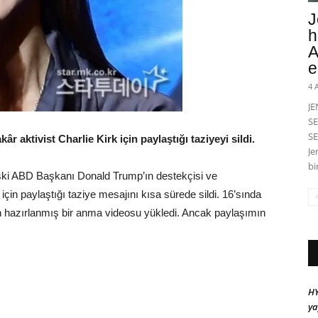
J
h
A
e
4 
J
SE
SE
 aktivist Charlie Kirk için paylaştığı taziyeyi sildi.
Je
bi
ski ABD Başkanı Donald Trump’ın destekçisi ve
 için paylaştığı taziye mesajını kısa sürede sildi. 16’sında
n hazırlanmış bir anma videosu yükledi. Ancak paylaşımın
HY
ya