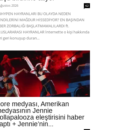
Ağustos 2026
62
NHYPEN HAYRANLARI BU OLAYDA NEDEN
ENDİLERİNİ MAĞDUR HİSSEDİYOR? EN BAŞINDAN
BER ZORBALIĞI BAŞLATMAMALILARDI ft.
USLARARASI HAYRANLAR İnternette o kişi hakkında
eri geri konuşup duran...
ore medyası, Amerikan
edyasının Jennie
ollapalooza eleştirisini haber
aptı + Jennie’nin...