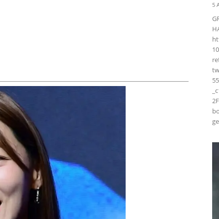
5 
G
H
ht
10
r
t
55
_
2F
bo
ge