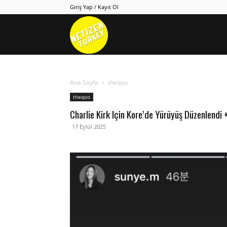
Giriş Yap / Kayıt Ol
Netizen
Turkey
Ana Sayfa
theqoo
theqoo
Charlie Kirk Için Kore’de Yürüyüş Düzenlendi
17 Eylül 2025