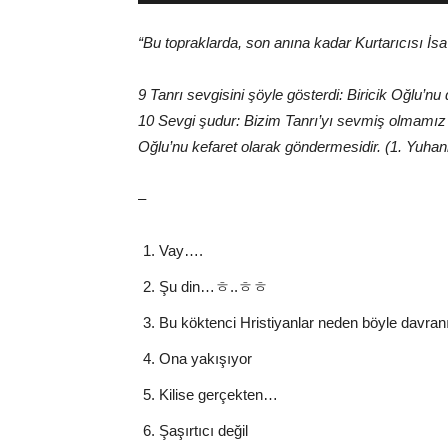
“Bu topraklarda, son anına kadar Kurtarıcısı İsa M
9 Tanrı sevgisini şöyle gösterdi: Biricik Oğlu’n
10 Sevgi şudur: Bizim Tanrı’yı sevmiş olmamız 
Oğlu’nu kefaret olarak göndermesidir. (1. Yuhan
–
Vay….
Şu din…ㅎ..ㅎㅎ
Bu köktenci Hristiyanlar neden böyle davra
Ona yakışıyor
Kilise gerçekten…
Şaşırtıcı değil