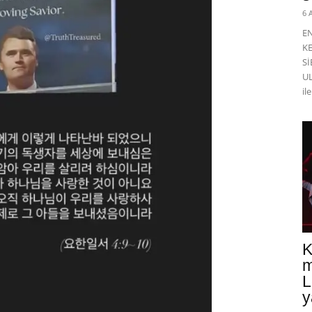
6 
E
K
Sİ
UL
il
K
m
L
y