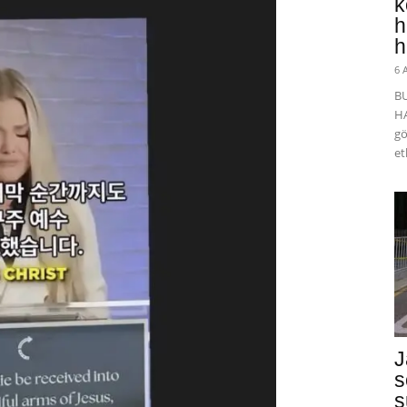
k
h
h
6 
B
HA
gö
et
J
s
s