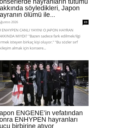
onserlerde hayranların tutumu
akkında söyledikleri, Japon
ayranın ölümü ile...
Ağustos 2026
89
U ENHYPEN CANLI YAYINI O JAPON HAYRAN
KKINDA MIYDI? "Bazen sadece fark edilmek/ilgi
rmek isteyen birkaç kişi oluyor." "Bu sözler sırf
kileşim almak için konsere...
apon ENGENE’in vefatından
onra ENHYPEN hayranları
uçu birbirine atıyor