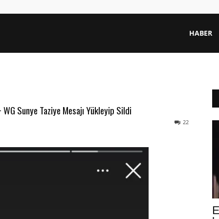
HABER
 + WG Sunye Taziye Mesajı Yükleyip Sildi
22
E