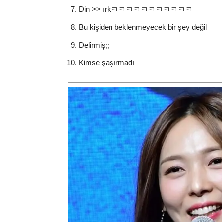
Din >> ırkㅋㅋㅋㅋㅋㅋㅋㅋㅋㅋㅋ
Bu kişiden beklenmeyecek bir şey değil
Delirmiş;;
Kimse şaşırmadı