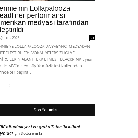
ennie’nin Lollapalooza
eadliner performansı
merikan medyası tarafından
leştirildi
Ağustos 2026
51
ENNIE'YE LOLLAPALOOZA'DA YABANCI MEDYADAN
RT ELEŞTİRİLER: "VOKAL YETERSİZLİĞİ VE
YİRCİLERİN ALANI TERK ETMESİ" BLACKPINK üyesi
nnie, ABD’nin en büyük müzik festivallerinden
rinde tek başına...
Son Yorumlar
BE altındaki yeni kız grubu Tuide ilk klibini
yınladı
için
Dottoreninki