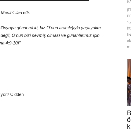
6 
J
esih’i ilan etti.
PE
"G
u dünyaya gönderdi ki, biz O’nun aracılığıyla yaşayalım.
ht
he
değil, O’nun bizi sevmiş olması ve günahlarımız için
el
na 4:9-10)”
mü
nıyor? Cidden
B
ö
k