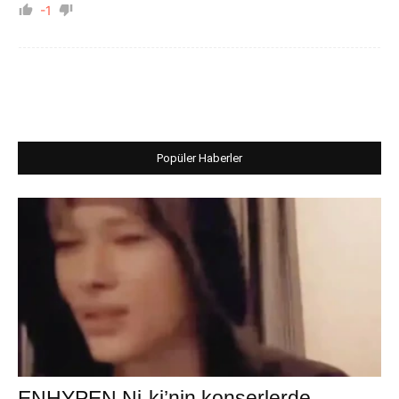
-1
Popüler Haberler
ENHYPEN Ni-ki’nin konserlerde