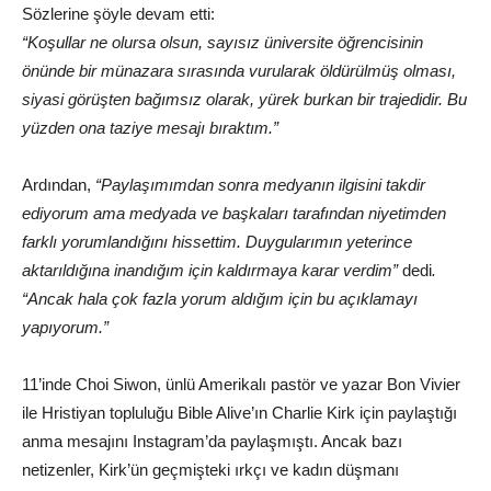
Sözlerine şöyle devam etti:
“Koşullar ne olursa olsun, sayısız üniversite öğrencisinin
önünde bir münazara sırasında vurularak öldürülmüş olması,
siyasi görüşten bağımsız olarak, yürek burkan bir trajedidir. Bu
yüzden ona taziye mesajı bıraktım.”
Ardından,
“Paylaşımımdan sonra medyanın ilgisini takdir
ediyorum ama medyada ve başkaları tarafından niyetimden
farklı yorumlandığını hissettim. Duygularımın yeterince
aktarıldığına inandığım için kaldırmaya karar verdim”
dedi
.
“Ancak hala çok fazla yorum aldığım için bu açıklamayı
yapıyorum.”
11’inde Choi Siwon, ünlü Amerikalı pastör ve yazar Bon Vivier
ile Hristiyan topluluğu Bible Alive’ın Charlie Kirk için paylaştığı
anma mesajını Instagram’da paylaşmıştı. Ancak bazı
netizenler, Kirk’ün geçmişteki ırkçı ve kadın düşmanı