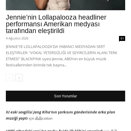
Jennie’nin Lollapalooza headliner
performansı Amerikan medyası
tarafından eleştirildi
4 Ağustos 2026
51
JENNIE'YE LOLLAPALOOZA'DA YABANCI MEDYADAN SERT
ELEŞTİRİLER: "VOKAL YETERSİZLİĞİ VE SEYİRCİLERİN ALANI TERK
ETMESİ" BLACKPINK üyesi Jennie, ABD’nin en büyük müzik
festivallerinden birinde tek başına...
Son Yorumlar
IU eski sevgilisi Jang Kiha’nın şarkısını gönderisinde arka plan
müziği yaptı
için
晶晶cotton