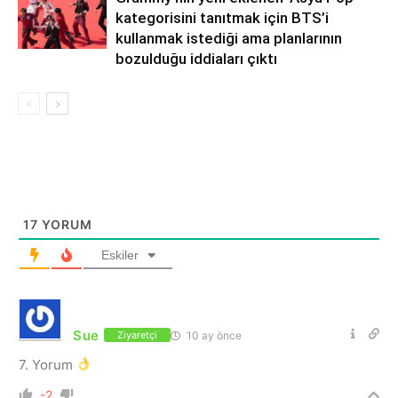
kategorisini tanıtmak için BTS’i
kullanmak istediği ama planlarının
bozulduğu iddiaları çıktı
17
YORUM
Eskiler
Sue
10 ay önce
Ziyaretçi
7. Yorum
-2