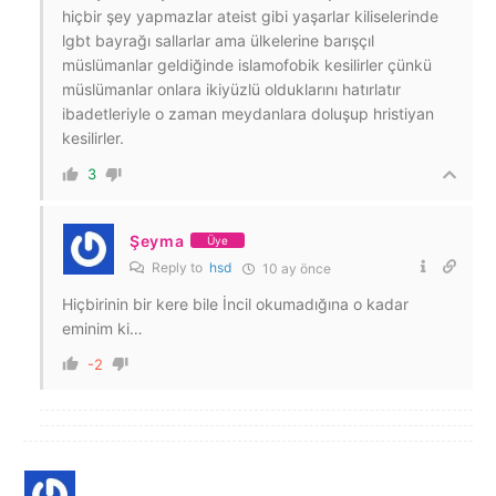
hiçbir şey yapmazlar ateist gibi yaşarlar kiliselerinde
lgbt bayrağı sallarlar ama ülkelerine barışçıl
müslümanlar geldiğinde islamofobik kesilirler çünkü
müslümanlar onlara ikiyüzlü olduklarını hatırlatır
ibadetleriyle o zaman meydanlara doluşup hristiyan
kesilirler.
3
Şeyma
Üye
Reply to
hsd
10 ay önce
Hiçbirinin bir kere bile İncil okumadığına o kadar
eminim ki…
-2