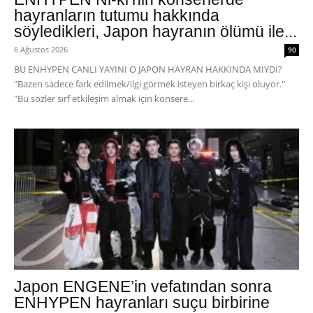
hayranların tutumu hakkında
söyledikleri, Japon hayranın ölümü ile...
6 Ağustos 2026
90
BU ENHYPEN CANLI YAYINI O JAPON HAYRAN HAKKINDA MIYDI?
"Bazen sadece fark edilmek/ilgi görmek isteyen birkaç kişi oluyor."
"Bu sözler sırf etkileşim almak için konsere...
Japon ENGENE’in vefatından sonra
ENHYPEN hayranları suçu birbirine