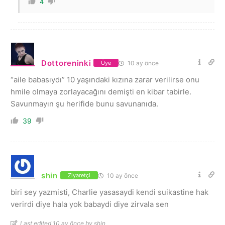
4
Dottoreninki
10 ay önce
Üye
“aile babasıydı” 10 yaşındaki kızına zarar verilirse onu
hmile olmaya zorlayacağını demişti en kibar tabirle.
Savunmayın şu herifide bunu savunanıda.
39
shin
10 ay önce
Ziyaretçi
biri sey yazmisti, Charlie yasasaydi kendi suikastine hak
verirdi diye hala yok babaydi diye zirvala sen
Last edited 10 ay önce by shin