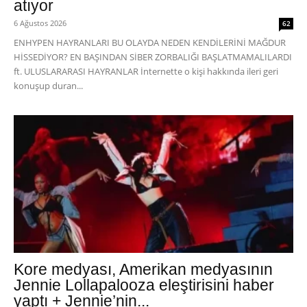
atıyor
6 Ağustos 2026
62
ENHYPEN HAYRANLARI BU OLAYDA NEDEN KENDİLERİNİ MAĞDUR
HİSSEDİYOR? EN BAŞINDAN SİBER ZORBALIĞI BAŞLATMAMALILARDI
ft. ULUSLARARASI HAYRANLAR İnternette o kişi hakkında ileri geri
konuşup duran...
Kore medyası, Amerikan medyasının
Jennie Lollapalooza eleştirisini haber
yaptı + Jennie’nin...