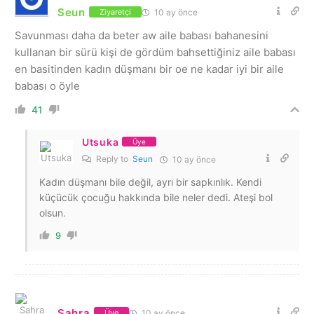
Seun
10 ay önce
Ziyaretçi
Savunması daha da beter aw aile babası bahanesini
kullanan bir sürü kişi de gördüm bahsettiğiniz aile babası
en basitinden kadın düşmanı bir oe ne kadar iyi bir aile
babası o öyle
41
Utsuka
Üye
Reply to
Seun
10 ay önce
Kadın düşmanı bile değil, ayrı bir sapkınlık. Kendi
küçücük çocuğu hakkında bile neler dedi. Ateşi bol
olsun.
9
Sahra
10 ay önce
Üye