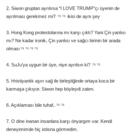
2. Siwon gruptan ayrılırsa “I LOVE TRUMP”çı üyenin de
ayrılması gerekmez mi? ㅋㅋ ikisi de aynı şey
3. Hong Kong protestolarına mı karşı çıktı? Yani Çin yanlısı
mı? Ne kadar ironik, Çin yanlısı ve sağcı birinin bir arada
olmasıㅋㅋㅋㅋ
4. SuJu’ya uygun bir üye, niye ayrılsın ki? ㅋㅋ
5. Hristiyanlık aşırı sağ ile birleştiğinde ortaya koca bir
karmaşa çıkıyor. Siwon hep böyleydi zaten.
6. Açıklaması bile tuhaf..ㅋㅋ
7. O dine inanan insanlara karşı önyargım var. Kendi
deneyimimde hiç istisna görmedim.