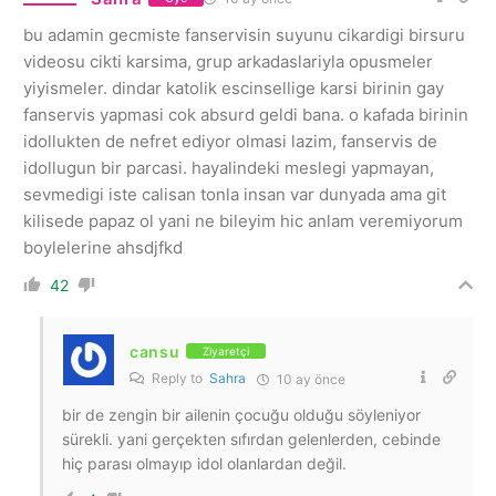
bu adamin gecmiste fanservisin suyunu cikardigi birsuru
videosu cikti karsima, grup arkadaslariyla opusmeler
yiyismeler. dindar katolik escinsellige karsi birinin gay
fanservis yapmasi cok absurd geldi bana. o kafada birinin
idollukten de nefret ediyor olmasi lazim, fanservis de
idollugun bir parcasi. hayalindeki meslegi yapmayan,
sevmedigi iste calisan tonla insan var dunyada ama git
kilisede papaz ol yani ne bileyim hic anlam veremiyorum
boylelerine ahsdjfkd
42
cansu
Ziyaretçi
Reply to
Sahra
10 ay önce
bir de zengin bir ailenin çocuğu olduğu söyleniyor
sürekli. yani gerçekten sıfırdan gelenlerden, cebinde
hiç parası olmayıp idol olanlardan değil.