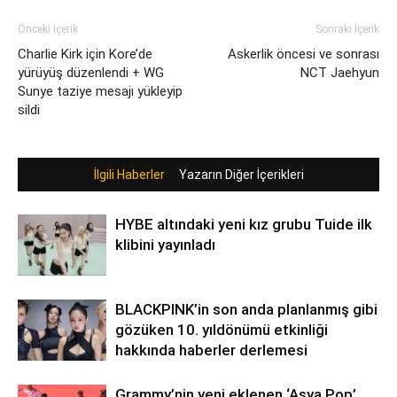
Önceki İçerik
Sonraki İçerik
Charlie Kirk için Kore’de
Askerlik öncesi ve sonrası
yürüyüş düzenlendi + WG
NCT Jaehyun
Sunye taziye mesajı yükleyip
sildi
İlgili Haberler
Yazarın Diğer İçerikleri
HYBE altındaki yeni kız grubu Tuide ilk
klibini yayınladı
BLACKPINK’in son anda planlanmış gibi
gözüken 10. yıldönümü etkinliği
hakkında haberler derlemesi
Grammy’nin yeni eklenen ‘Asya Pop’