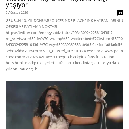
yaşıyor
5 Ağustos 2026
66
GRUBUN 10. YIL DÖNÜMÜ ÖNCESİNDE BLACKPINK HAYRANLARININ
ÖFKESİ VE PATLAMA NOKTASI
https://twitter.com/energysobi/status/2084309242258104361?
ref_src=twsrc%5Etfw%7Ctwcamp%5Etweetembed%7Ctwterm%5E20
84309242258104361%7Ctwgr%5E939362558ab9d5f9b4fccffa84a6cff6
3ebc92fd%7Ctwcon%5Es1_c10&ref_url=https%3A%2F%2Fwww.pann
choa.com%2F2026%2F08%2Ftheqoo-blackpink-fans-frustration-
boils.html "Blackpink üyeleri, lütfen artık kendinize gelin.. 8. ya da 9.
yıl dönümü değil bu,...