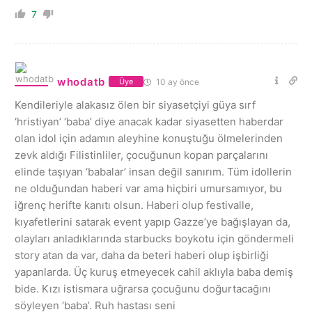
7
whodatb
10 ay önce
Üye
Kendileriyle alakasız ölen bir siyasetçiyi güya sırf
‘hristiyan’ ‘baba’ diye anacak kadar siyasetten haberdar
olan idol için adamın aleyhine konuştuğu ölmelerinden
zevk aldığı Filistinliler, çocuğunun kopan parçalarını
elinde taşıyan ‘babalar’ insan değil sanırım. Tüm idollerin
ne olduğundan haberi var ama hiçbiri umursamıyor, bu
iğrenç herifte kanıtı olsun. Haberi olup festivalle,
kıyafetlerini satarak event yapıp Gazze’ye bağışlayan da,
olayları anladıklarında starbucks boykotu için göndermeli
story atan da var, daha da beteri haberi olup işbirliği
yapanlarda. Üç kuruş etmeyecek cahil aklıyla baba demiş
bide. Kızı istismara uğrarsa çocuğunu doğurtacağını
söyleyen ‘baba’. Ruh hastası seni