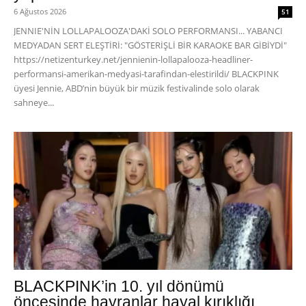
6 Ağustos 2026
51
JENNIE'NİN LOLLAPALOOZA'DAKİ SOLO PERFORMANSI... YABANCI
MEDYADAN SERT ELEŞTİRİ: "GÖSTERİŞLİ BİR KARAOKE BAR GİBİYDİ"
https://netizenturkey.net/jennienin-lollapalooza-headliner-
performansi-amerikan-medyasi-tarafindan-elestirildi/ BLACKPINK
üyesi Jennie, ABD’nin büyük bir müzik festivalinde solo olarak
sahneye...
BLACKPINK’in 10. yıl dönümü
öncesinde hayranlar hayal kırıklığı