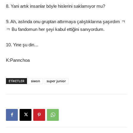
8. Yani artık insanlar böyle hislerini saklamıyor mu?
9. Ah, aslında onu gruptan attırmaya çalıştıklarına şaşırdım ㅋ
ㅋ Bu fandomun her şeyi kabul ettiğini sanıyordum.
10. Yine şu din…
K:Pannchoa
ETIKETLER
siwon
super junior