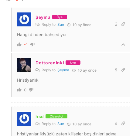
Şeyma
Üye
Reply to
Sue
10 ay önce
Hangi dinden bahsediyor
-1
Dottoreninki
Üye
Reply to
Şeyma
10 ay önce
Hristiyanlık
0
hsd
Ziyaretçi
Reply to
Sue
10 ay önce
hristiyanlar ikiyüzlü zaten kiliseler boş dinleri adına