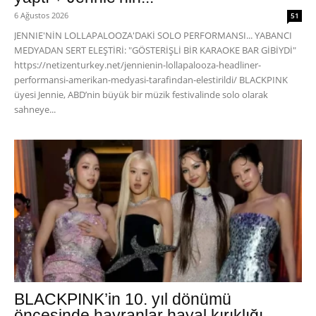
6 Ağustos 2026
51
JENNIE'NİN LOLLAPALOOZA'DAKİ SOLO PERFORMANSI... YABANCI
MEDYADAN SERT ELEŞTİRİ: "GÖSTERİŞLİ BİR KARAOKE BAR GİBİYDİ"
https://netizenturkey.net/jennienin-lollapalooza-headliner-
performansi-amerikan-medyasi-tarafindan-elestirildi/ BLACKPINK
üyesi Jennie, ABD’nin büyük bir müzik festivalinde solo olarak
sahneye...
BLACKPINK’in 10. yıl dönümü
öncesinde hayranlar hayal kırıklığı