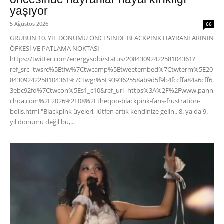
yaşıyor
5 Ağustos 2026
66
GRUBUN 10. YIL DÖNÜMÜ ÖNCESİNDE BLACKPINK HAYRANLARININ
ÖFKESİ VE PATLAMA NOKTASI
https://twitter.com/energysobi/status/2084309242258104361?
ref_src=twsrc%5Etfw%7Ctwcamp%5Etweetembed%7Ctwterm%5E20
84309242258104361%7Ctwgr%5E939362558ab9d5f9b4fccffa84a6cff6
3ebc92fd%7Ctwcon%5Es1_c10&ref_url=https%3A%2F%2Fwww.pann
choa.com%2F2026%2F08%2Ftheqoo-blackpink-fans-frustration-
boils.html "Blackpink üyeleri, lütfen artık kendinize gelin.. 8. ya da 9.
yıl dönümü değil bu,...