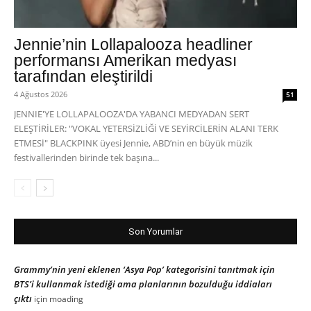
Jennie’nin Lollapalooza headliner
performansı Amerikan medyası
tarafından eleştirildi
4 Ağustos 2026
51
JENNIE'YE LOLLAPALOOZA'DA YABANCI MEDYADAN SERT
ELEŞTİRİLER: "VOKAL YETERSİZLİĞİ VE SEYİRCİLERİN ALANI TERK
ETMESİ" BLACKPINK üyesi Jennie, ABD’nin en büyük müzik
festivallerinden birinde tek başına...
Son Yorumlar
Grammy’nin yeni eklenen ‘Asya Pop’ kategorisini tanıtmak için
BTS’i kullanmak istediği ama planlarının bozulduğu iddiaları
çıktı
için
moading