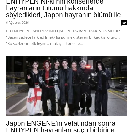
ENHYPEN Ni-ki’nin konserlerde
hayranların tutumu hakkında
söyledikleri, Japon hayranın ölümü ile...
6 Ağustos 2026
89
BU ENHYPEN CANLI YAYINI O JAPON HAYRAN HAKKINDA MIYDI?
"Bazen sadece fark edilmek/ilgi görmek isteyen birkaç kişi oluyor."
"Bu sözler sırf etkileşim almak için konsere...
Japon ENGENE’in vefatından sonra
ENHYPEN hayranları suçu birbirine