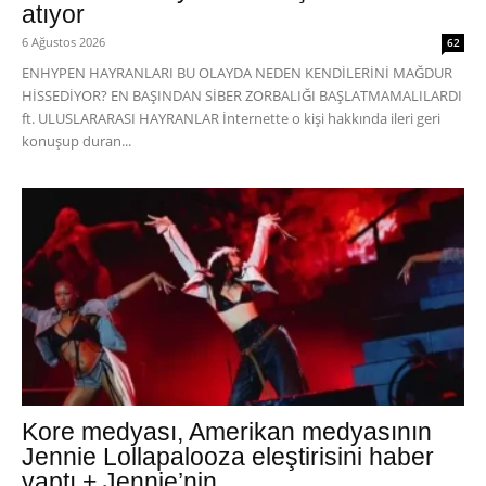
atıyor
6 Ağustos 2026
62
ENHYPEN HAYRANLARI BU OLAYDA NEDEN KENDİLERİNİ MAĞDUR
HİSSEDİYOR? EN BAŞINDAN SİBER ZORBALIĞI BAŞLATMAMALILARDI
ft. ULUSLARARASI HAYRANLAR İnternette o kişi hakkında ileri geri
konuşup duran...
Kore medyası, Amerikan medyasının
Jennie Lollapalooza eleştirisini haber
yaptı + Jennie’nin...