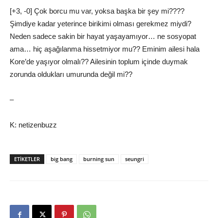
[+3, -0] Çok borcu mu var, yoksa başka bir şey mi????
Şimdiye kadar yeterince birikimi olması gerekmez miydi?
Neden sadece sakin bir hayat yaşayamıyor… ne sosyopat
ama… hiç aşağılanma hissetmiyor mu?? Eminim ailesi hala
Kore’de yaşıyor olmalı?? Ailesinin toplum içinde duymak
zorunda oldukları umurunda değil mi??
–
K: netizenbuzz
ETIKETLER
big bang
burning sun
seungri