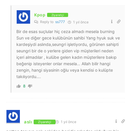
Kpop
Ziyaretçi
Reply to
ss777
1 yıl önce
Bir de esas suçlular hiç ceza almadı mesela burning
Sun ve diğer gece kulübünün sahibi Yang hyuk suk ve
kardeşiydi aslında,seungri işletiyordu, görünen sahipti
seungri bir de o yerlere giden vip müşterileri neden
içeri almadılar , kulübe gelen kadın müşterilere bakıp
beğenip isteyenler onlar mesela… Allah bilir hangi
zengin, hangi siyasinin oğlu veya kendisi o kulüpte
takılıyordu….
8
aslı
1 yıl önce
Ziyaretçi