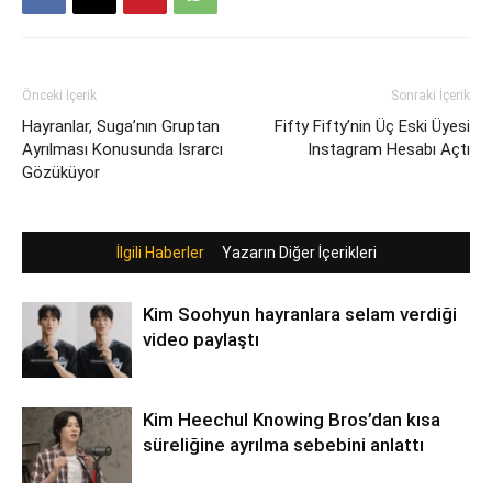
Önceki İçerik
Sonraki İçerik
Hayranlar, Suga’nın Gruptan
Fifty Fifty’nin Üç Eski Üyesi
Ayrılması Konusunda Israrcı
Instagram Hesabı Açtı
Gözüküyor
İlgili Haberler
Yazarın Diğer İçerikleri
Kim Soohyun hayranlara selam verdiği
video paylaştı
Kim Heechul Knowing Bros’dan kısa
süreliğine ayrılma sebebini anlattı