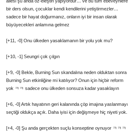
ailesi şu anda öz-eleştiri yapıyordur… ve bu tüm ebeveynlere
bir ders olsun, çocuklar kendi kendilerini yetiştirmezler…
sadece bir hayat doğurmanız, onların iyi bir insan olarak
büyüyecekleri anlamına gelmez
[+11, -0] Onu ülkeden yasaklamanın bir yolu yok mu?
[+10, -1] Seungri çok çılgın
[+9, -0] Bekle, Burning Sun skandalına neden olduktan sonra
Burning Sun etkinliğine mi katılıyor? Onun için hiçbir reform
yok ㅋㅋ sadece onu ülkeden sonsuza kadar yasaklayın
[+6, -0] Artık hayatının geri kalanında çöp imajına yaslanmayı
seçtiği oldukça açık. Daha iyisi için değişmeye hiç niyeti yok.
[+4, -0] Şu anda gerçekten suçlu konseptine oynuyor ㅋㅋㅋ