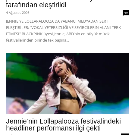
tarafından eleştirildi
4 Ağustos 2026
49
JENNIE'YE LOLLAPALOOZA'DA YABANCI MEDYADAN SERT
ELEŞTİRİLER: "VOKAL YETERSİZLİĞİ VE SEYİRCİLERİN ALANI TERK
ETMESİ" BLACKPINK üyesi Jennie, ABD’nin en büyük müzik
festivallerinden birinde tek başına...
Jennie’nin Lollapalooza festivalindeki
headliner performansı ilgi çekti