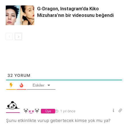
G-Dragon, Instagram’da Kiko
Mizuhara’nın bir videosunu beğendi
32
YORUM
Eskiler
×͜×
1 yıl önce
Üye
Şunu etkinlikte vurup gebertecek kimse yok mu ya?