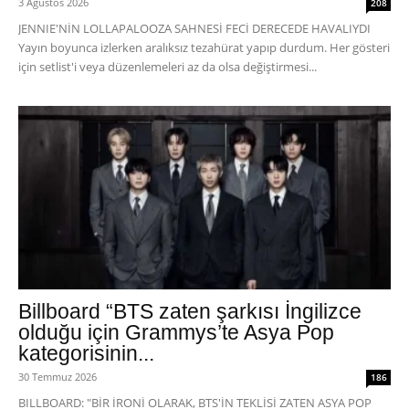
3 Ağustos 2026
208
JENNIE'NİN LOLLAPALOOZA SAHNESİ FECİ DERECEDE HAVALIYDI
Yayın boyunca izlerken aralıksız tezahürat yapıp durdum. Her gösteri
için setlist'i veya düzenlemeleri az da olsa değiştirmesi...
Billboard “BTS zaten şarkısı İngilizce
olduğu için Grammys’te Asya Pop
kategorisinin...
30 Temmuz 2026
186
BILLBOARD: "BİR İRONİ OLARAK, BTS'İN TEKLİSİ ZATEN ASYA POP