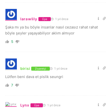
larawlily
1 yıl önce
Üye
Şaka mı ya bu böyle insanlar nasıl cezasız rahat rahat
böyle şeyler yaşayabiliyor aklım almıyor
5
birisi
1 yıl önce
Ziyaretçi
Lütfen beni dava et pislik seungri
7
Lynx
1 yıl önce
Üye