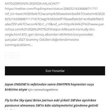
KATEGORİSİNİN DIŞINDA KALACAKTI"
https://twitter.com/PopEmpirex/status/2082521633688871171?
ref_src=twsrc%5Etfw%7Ctwcamp%5Etweetembed%7Ctwterm%5E20
82521633688871171%7Ctwgr%5E0cb6ff1f0aaef0de3d1ec45a6bf9dc5
a6ecf291a%7Ctwcon%5Es1_c10&ref_url=https%3A%2F%2Fwww.pan
nchoa.com%2F2026%2F07%2Ftheqoo-billboard-ironically-bts-
single.html BTS, geri dönüş albümleri ARIRANG bünyesindeki
parçaları 2027 Grammy Ödülleri değerlendirmesine
sunmayacaklarını...
Son Yorumlar
Japon ENGENE’in vefatından sonra ENHYPEN hayranları suçu
birbirine atıyor
için
comealongwthme
Fly to the Sky üyesi Brian Joo’nun eski şirketi SM’den ayrılırken
parasının olmaması SM’in köle sözleşmelerini gündeme getirdi