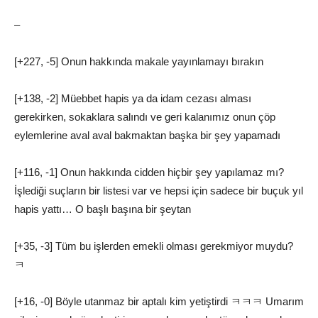
–
[+227, -5] Onun hakkında makale yayınlamayı bırakın
[+138, -2] Müebbet hapis ya da idam cezası alması
gerekirken, sokaklara salındı ve geri kalanımız onun çöp
eylemlerine aval aval bakmaktan başka bir şey yapamadı
[+116, -1] Onun hakkında cidden hiçbir şey yapılamaz mı?
İşlediği suçların bir listesi var ve hepsi için sadece bir buçuk yıl
hapis yattı… O başlı başına bir şeytan
[+35, -3] Tüm bu işlerden emekli olması gerekmiyor muydu?
ㅋ
[+16, -0] Böyle utanmaz bir aptalı kim yetiştirdi ㅋㅋㅋ Umarım