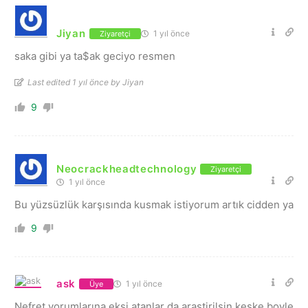
Jiyan
1 yıl önce
Ziyaretçi
saka gibi ya ta$ak geciyo resmen
Last edited 1 yıl önce by Jiyan
9
Neocrackheadtechnology
Ziyaretçi
1 yıl önce
Bu yüzsüzlük karşısında kusmak istiyorum artık cidden ya
9
ask
1 yıl önce
Üye
Nefret yorumlarına eksi atanlar da arastirilsin keske boyle