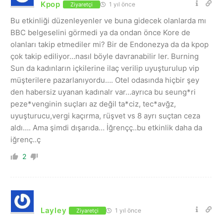
Kpop
1 yıl önce
Ziyaretçi
Bu etkinliği düzenleyenler ve buna gidecek olanlarda mı
BBC belgeselini görmedi ya da ondan önce Kore de
olanları takip etmediler mi? Bir de Endonezya da da kpop
çok takip ediliyor…nasıl böyle davranabilir ler. Burning
Sun da kadınların içkilerine ilaç verilip uyuşturulup vip
müşterilere pazarlanıyordu…. Otel odasında hiçbir şey
den habersiz uyanan kadınalr var…ayrıca bu seung*ri
peze*venginin suçları az değil ta*ciz, tec*avğz,
uyuşturucu,vergi kaçırma, rüşvet vs 8 ayrı suçtan ceza
aldı…. Ama şimdi dışarıda… İğrençç..bu etkinlik daha da
iğrenç..ç
2
Layley
1 yıl önce
Ziyaretçi