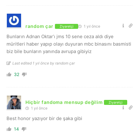
random çar
1 yıl önce
Ziyaretçi
Bunların Adnan Oktar’ı jms 10 sene ceza aldı diye
müritleri haber yapıp olayı duyuran mbc binasını basmisti
biz bile bunların yanında avrupa gibiyiz
Last edited 1 yıl önce by random çar
32
Hiçbir fandoma mensup değilim
Ziyaretçi
1 yıl önce
Best honor yazıyor bir de şaka gibi
14