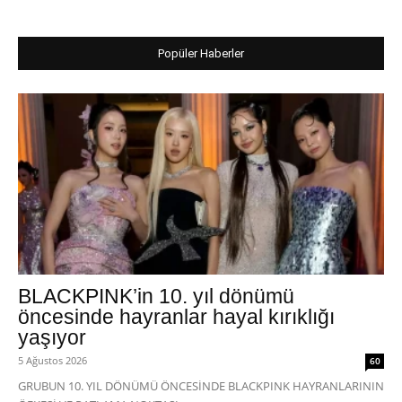
Popüler Haberler
BLACKPINK’in 10. yıl dönümü
öncesinde hayranlar hayal kırıklığı
yaşıyor
5 Ağustos 2026
60
GRUBUN 10. YIL DÖNÜMÜ ÖNCESİNDE BLACKPINK HAYRANLARININ