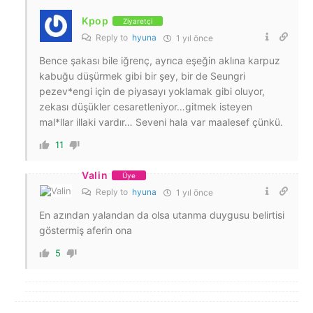
Kpop
Ziyaretçi
Reply to
hyuna
1 yıl önce
Bence şakası bile iğrenç, ayrıca eşeğin aklına karpuz
kabuğu düşürmek gibi bir şey, bir de Seungri
pezev*engi için de piyasayı yoklamak gibi oluyor,
zekası düşükler cesaretleniyor…gitmek isteyen
mal*llar illaki vardır… Seveni hala var maalesef çünkü.
11
Valin
Üye
Reply to
hyuna
1 yıl önce
En azından yalandan da olsa utanma duygusu belirtisi
göstermiş aferin ona
5