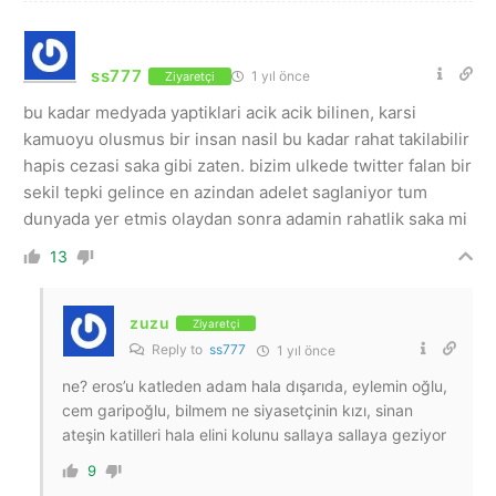
ss777
1 yıl önce
Ziyaretçi
bu kadar medyada yaptiklari acik acik bilinen, karsi
kamuoyu olusmus bir insan nasil bu kadar rahat takilabilir
hapis cezasi saka gibi zaten. bizim ulkede twitter falan bir
sekil tepki gelince en azindan adelet saglaniyor tum
dunyada yer etmis olaydan sonra adamin rahatlik saka mi
13
zuzu
Ziyaretçi
Reply to
ss777
1 yıl önce
ne? eros’u katleden adam hala dışarıda, eylemin oğlu,
cem garipoğlu, bilmem ne siyasetçinin kızı, sinan
ateşin katilleri hala elini kolunu sallaya sallaya geziyor
9