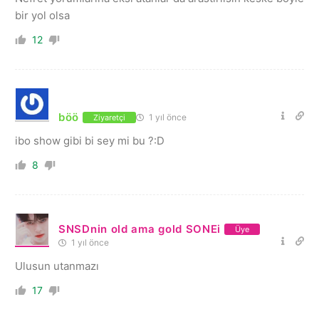
bir yol olsa
12
böö
1 yıl önce
Ziyaretçi
ibo show gibi bi sey mi bu ?:D
8
SNSDnin old ama gold SONEi
Üye
1 yıl önce
Ulusun utanmazı
17