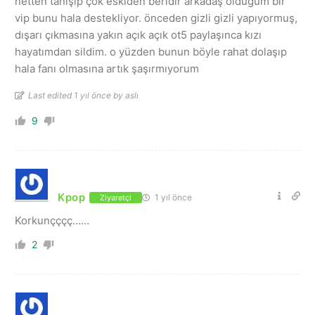
netten tanışıp çok eskiden beridir arkadaş olduğum bir
vip bunu hala destekliyor. önceden gizli gizli yapıyormuş,
dışarı çıkmasına yakın açık açık ot5 paylaşınca kızı
hayatımdan sildim. o yüzden bunun böyle rahat dolaşıp
hala fanı olmasına artık şaşırmıyorum
Last edited 1 yıl önce by aslı
9
Kpop
1 yıl önce
Ziyaretçi
Korkunçççç……
2