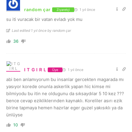
random çar
1 yıl önce
Ziyaretçi
su iti vuracak bir vatan evladı yok mu
Last edited 1 yıl önce by random çar
36
I T G I R L
1 yıl önce
Üye
abi ben anlamıyorum bu insanlar gercekten magarada mı
yasıyor korede onunla askerlik yapan hic kimse mi
bilmiyodu bu itin ne oldugunu da sıksaydılar 5 10 kez ???
bence cevap ezikliklerınden kaynaklı. Koreliler asırı ezik
birine tapmaya hemen hazırlar eger guzel yakısıklı ya da
ünlüyse
10