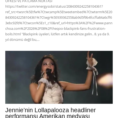
ÖFKESİ VE PATLAMA NOKTASI
https://twitter.com/energysobi/status/2084309242258104361?
ref_src=twsrc%5Etfw%7Ctwcamp%5Etweetembed%7Ctwterm%5E20
84309242258104361%7Ctwgr%5E939362558ab9d5f9b4fccffa84a6cff6
3ebc92fd%7Ctwcon%5Es1_c10&ref_url=https%3A%2F%2Fwww.pann
choa.com%2F2026%2F08%2Ftheqoo-blackpink-fans-frustration-
boils.html "Blackpink üyeleri, lütfen artık kendinize gelin.. 8. ya da 9.
yıl dönümü değil bu,...
Jennie’nin Lollapalooza headliner
performansı Amerikan medyası