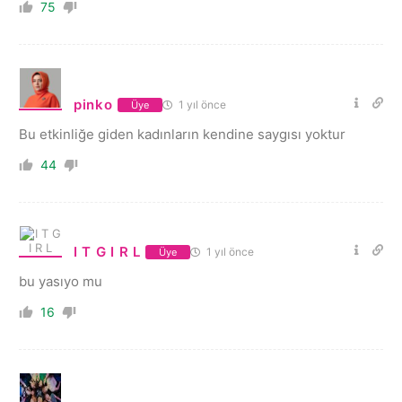
75
pinko
1 yıl önce
Üye
Bu etkinliğe giden kadınların kendine saygısı yoktur
44
I T G I R L
1 yıl önce
Üye
bu yasıyo mu
16