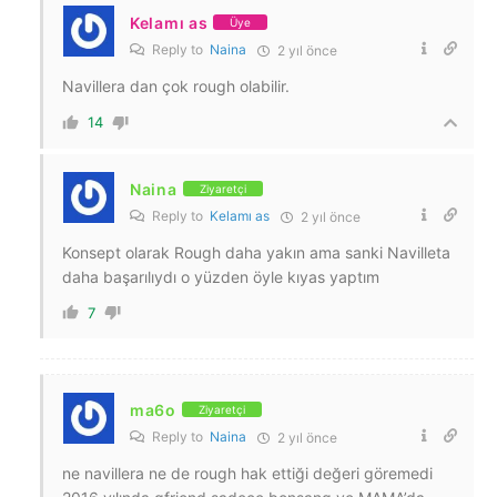
Kelamı as
Üye
Reply to
Naina
2 yıl önce
Navillera dan çok rough olabilir.
14
Naina
Ziyaretçi
Reply to
Kelamı as
2 yıl önce
Konsept olarak Rough daha yakın ama sanki Navilleta
daha başarılıydı o yüzden öyle kıyas yaptım
7
ma6o
Ziyaretçi
Reply to
Naina
2 yıl önce
ne navillera ne de rough hak ettiği değeri göremedi