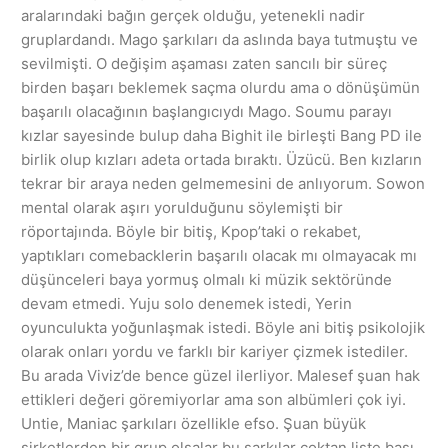
aralarındaki bağın gerçek olduğu, yetenekli nadir
gruplardandı. Mago şarkıları da aslında baya tutmuştu ve
sevilmişti. O değişim aşaması zaten sancılı bir süreç
birden başarı beklemek saçma olurdu ama o dönüşümün
başarılı olacağının başlangıcıydı Mago. Soumu parayı
kızlar sayesinde bulup daha Bighit ile birleşti Bang PD ile
birlik olup kızları adeta ortada bıraktı. Üzücü. Ben kızların
tekrar bir araya neden gelmemesini de anlıyorum. Sowon
mental olarak aşırı yorulduğunu söylemişti bir
röportajında. Böyle bir bitiş, Kpop’taki o rekabet,
yaptıkları comebacklerin başarılı olacak mı olmayacak mı
düşünceleri baya yormuş olmalı ki müzik sektöründe
devam etmedi. Yuju solo denemek istedi, Yerin
oyunculukta yoğunlaşmak istedi. Böyle ani bitiş psikolojik
olarak onları yordu ve farklı bir kariyer çizmek istediler.
Bu arada Viviz’de bence güzel ilerliyor. Malesef şuan hak
ettikleri değeri göremiyorlar ama son albümleri çok iyi.
Untie, Maniac şarkıları özellikle efso. Şuan büyük
şirketlerden bir grup olsalar bu şarkılar çoktan liste başı