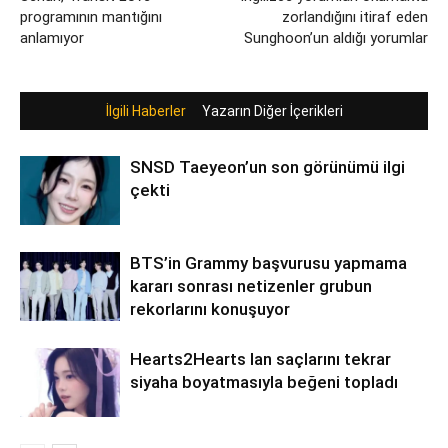
programının mantığını
zorlandığını itiraf eden
anlamıyor
Sunghoon’un aldığı yorumlar
İlgili Haberler
Yazarın Diğer İçerikleri
SNSD Taeyeon’un son görünümü ilgi
çekti
BTS’in Grammy başvurusu yapmama
kararı sonrası netizenler grubun
rekorlarını konuşuyor
Hearts2Hearts Ian saçlarını tekrar
siyaha boyatmasıyla beğeni topladı