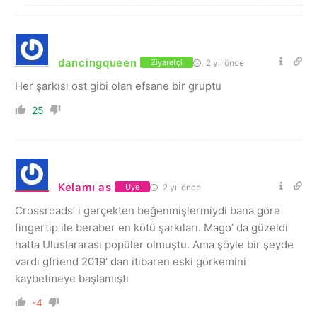
dancingqueen
2 yıl önce
Ziyaretçi
Her şarkısı ost gibi olan efsane bir gruptu
25
Kelamı as
2 yıl önce
Üye
Crossroads’ i gerçekten beğenmişlermiydi bana göre
fingertip ile beraber en kötü şarkıları. Mago’ da güzeldi
hatta Uluslararası popüler olmuştu. Ama şöyle bir şeyde
vardı gfriend 2019′ dan itibaren eski görkemini
kaybetmeye başlamıştı
-4