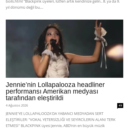
boils.html "Blackpink üyeleri, lütfen artık kendinize gelin.. 8. ya da 9.
yıl dönümü değil bu,...
Jennie’nin Lollapalooza headliner
performansı Amerikan medyası
tarafından eleştirildi
4 Ağustos 2026
49
JENNIE'YE LOLLAPALOOZA'DA YABANCI MEDYADAN SERT
ELEŞTİRİLER: "VOKAL YETERSİZLİĞİ VE SEYİRCİLERİN ALANI TERK
ETMESİ" BLACKPINK üyesi Jennie, ABD’nin en büyük müzik