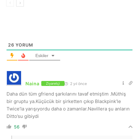
26
YORUM
Eskiler
Naina
2 yıl önce
Ziyaretçi
Daha dün tüm gfriend şarkılarını tavaf etmiştim .Müthiş
bir gruptu ya.Küçücük bir şirketten çıkıp Blackpink’le
Twice’la yarışıyordu daha o zamanlar.Navillera şu anların
Ditto’su gibiydi
56