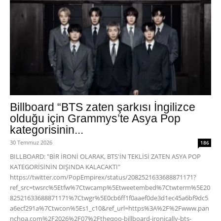
Billboard “BTS zaten şarkısı İngilizce
olduğu için Grammys’te Asya Pop
kategorisinin...
30 Temmuz 2026
186
BILLBOARD: "BİR İRONİ OLARAK, BTS'İN TEKLİSİ ZATEN ASYA POP
KATEGORİSİNİN DIŞINDA KALACAKTI"
https://twitter.com/PopEmpirex/status/2082521633688871171?
ref_src=twsrc%5Etfw%7Ctwcamp%5Etweetembed%7Ctwterm%5E20
82521633688871171%7Ctwgr%5E0cb6ff1f0aaef0de3d1ec45a6bf9dc5
a6ecf291a%7Ctwcon%5Es1_c10&ref_url=https%3A%2F%2Fwww.pan
nchoa.com%2F2026%2F07%2Ftheqoo-billboard-ironically-bts-