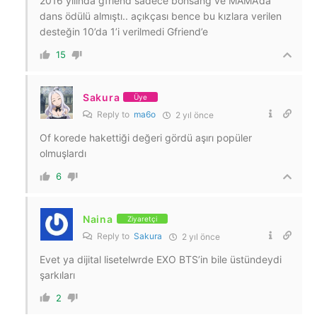
2016 yılında gfriend sadece bonsang ve MAMA’da
dans ödülü almıştı.. açıkçası bence bu kızlara verilen
desteğin 10’da 1’i verilmedi Gfriend’e
15
Sakura
Üye
Reply to
ma6o
2 yıl önce
Of korede hakettiği değeri gördü aşırı popüler
olmuşlardı
6
Naina
Ziyaretçi
Reply to
Sakura
2 yıl önce
Evet ya dijital lisetelwrde EXO BTS’in bile üstündeydi
şarkıları
2