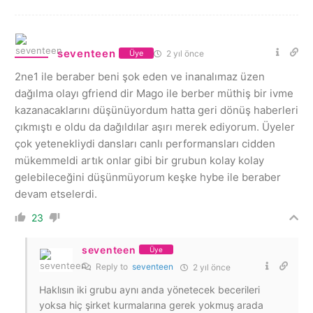
seventeen
2 yıl önce
Üye
2ne1 ile beraber beni şok eden ve inanalımaz üzen
dağılma olayı gfriend dir Mago ile berber müthiş bir ivme
kazanacaklarını düşünüyordum hatta geri dönüş haberleri
çıkmıştı e oldu da dağıldılar aşırı merek ediyorum. Üyeler
çok yetenekliydi dansları canlı performansları cidden
mükemmeldi artık onlar gibi bir grubun kolay kolay
gelebileceğini düşünmüyorum keşke hybe ile beraber
devam etselerdi.
23
seventeen
Üye
Reply to
seventeen
2 yıl önce
Haklısın iki grubu aynı anda yönetecek becerileri
yoksa hiç şirket kurmalarına gerek yokmuş arada