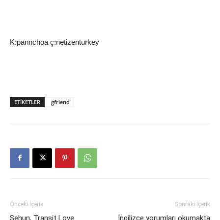
K:pannchoa ç:netizenturkey
ETIKETLER
gfriend
Önceki İçerik
Sonraki İçerik
Sehun, Transit Love
İngilizce yorumları okumakta