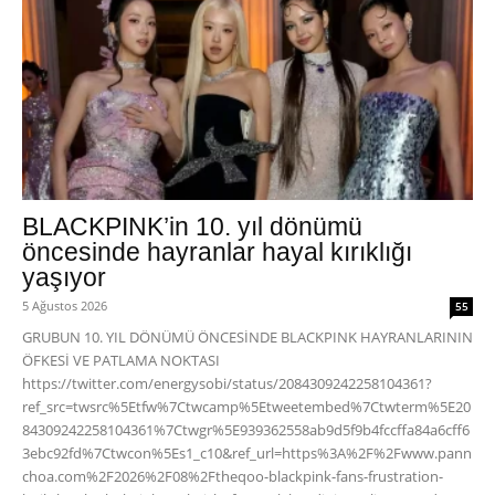
BLACKPINK’in 10. yıl dönümü
öncesinde hayranlar hayal kırıklığı
yaşıyor
5 Ağustos 2026
55
GRUBUN 10. YIL DÖNÜMÜ ÖNCESİNDE BLACKPINK HAYRANLARININ
ÖFKESİ VE PATLAMA NOKTASI
https://twitter.com/energysobi/status/2084309242258104361?
ref_src=twsrc%5Etfw%7Ctwcamp%5Etweetembed%7Ctwterm%5E20
84309242258104361%7Ctwgr%5E939362558ab9d5f9b4fccffa84a6cff6
3ebc92fd%7Ctwcon%5Es1_c10&ref_url=https%3A%2F%2Fwww.pann
choa.com%2F2026%2F08%2Ftheqoo-blackpink-fans-frustration-