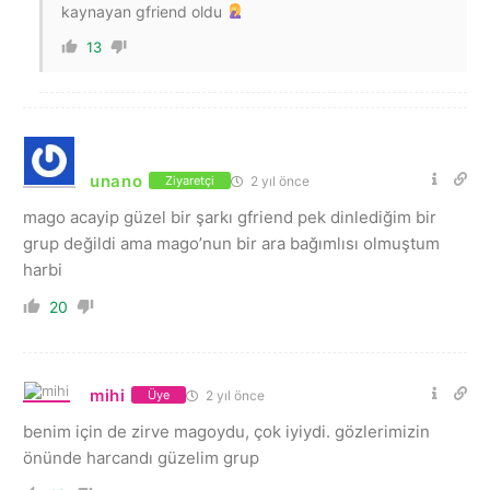
kaynayan gfriend oldu
13
unano
2 yıl önce
Ziyaretçi
mago acayip güzel bir şarkı gfriend pek dinlediğim bir
grup değildi ama mago’nun bir ara bağımlısı olmuştum
harbi
20
mihi
2 yıl önce
Üye
benim için de zirve magoydu, çok iyiydi. gözlerimizin
önünde harcandı güzelim grup