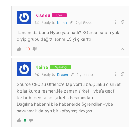
Kisseu
Üye
Reply to
Naina
2 yıl önce
Tamam da bunu Hybe yapmadı? SOurce param yok
diyip grubu dağıttı sonra LS’yi çıkarttı
-13
Naina
Ziyaretçi
Reply to
Kisseu
2 yıl önce
Source CEO’su Gfriend’e tapıyordu be.Çünkü o şirketi
kızlar kurdu resmen.Ne zaman şirket Hybe’a geçti
kızlar birden silindi şirketin hesabından.
Dağılma haberini bile haberlerde öğrendiler.Hybe
savunmak da ayrı bir kafaymış rlzxşsş
8