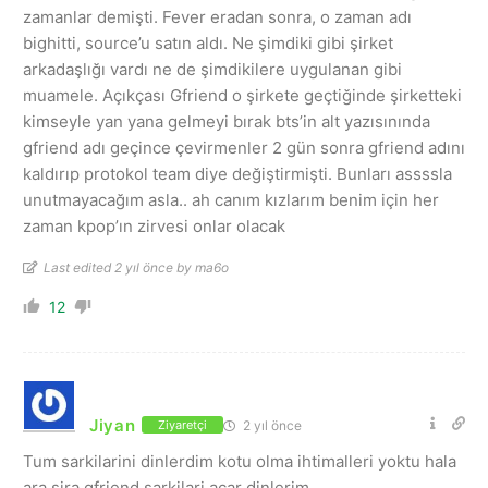
zamanlar demişti. Fever eradan sonra, o zaman adı
bighitti, source’u satın aldı. Ne şimdiki gibi şirket
arkadaşlığı vardı ne de şimdikilere uygulanan gibi
muamele. Açıkçası Gfriend o şirkete geçtiğinde şirketteki
kimseyle yan yana gelmeyi bırak bts’in alt yazısınında
gfriend adı geçince çevirmenler 2 gün sonra gfriend adını
kaldırıp protokol team diye değiştirmişti. Bunları assssla
unutmayacağım asla.. ah canım kızlarım benim için her
zaman kpop’ın zirvesi onlar olacak
Last edited 2 yıl önce by ma6o
12
Jiyan
2 yıl önce
Ziyaretçi
Tum sarkilarini dinlerdim kotu olma ihtimalleri yoktu hala
ara sira gfriend sarkilari acar dinlerim