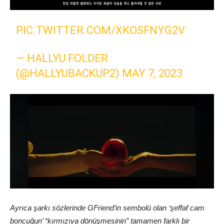
PIC.TWITTER.COM/XKOSFNYG2V
— HALLYU FOLDER
(@HALLYUBACKUP2)
MAY 7, 2023
Ayrıca şarkı sözlerinde GFriend’in sembolü olan ‘şeffaf cam
boncuğun’ “kırmızıya dönüşmesinin” tamamen farklı bir