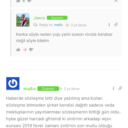
6
Jimin
Ziyaretçi
Reply to
ma6o
2 yıl önce
Kanka söyle neden yuju yerin sowon vivizle beraber
değil söyle bilelim
-6
ma6o
2 yıl önce
Ziyaretçi
Haberde sözleşme bitti diye yazılmış ama kızları
sözleşme bitmeden şirket kendisi dağıttı sadece veda
mektuplarının yayınlanması sözleşmenin bittiği gün oldu..
hybe güzel harcadı gfriendi ki sinb’nin arkadaşı wjsn
eunseo 2019 fever zamanı sinb’nin son mutlu olduğu