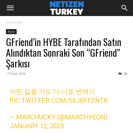
Ana Sayfa
Pann
GFriend’in HYBE Tarafından Satın
Alındıktan Sonraki Son “GFriend”
Şarkısı
7 Ocak 2024
26
어떤 길을 가도 다 너로 변해가
PIC.TWITTER.COM/S6JBFFZNTK
— MARCHUCKY (@MARCHYEON)
JANUARY 12, 2023