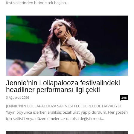
festivallerinden birinde tek başına...
Jennie’nin Lollapalooza festivalindeki
headliner performansı ilgi çekti
3 Ağustos 2026
208
JENNIE'NİN LOLLAPALOOZA SAHNESİ FECİ DERECEDE HAVALIYDI
Yayın boyunca izlerken aralıksız tezahürat yapıp durdum. Her gösteri
için setlist'i veya düzenlemeleri az da olsa değiştirmesi...