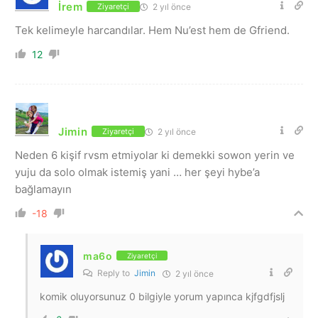
İrem
2 yıl önce
Ziyaretçi
Tek kelimeyle harcandılar. Hem Nu’est hem de Gfriend.
12
Jimin
2 yıl önce
Ziyaretçi
Neden 6 kişif rvsm etmiyolar ki demekki sowon yerin ve
yuju da solo olmak istemiş yani … her şeyi hybe’a
bağlamayın
-18
ma6o
Ziyaretçi
Reply to
Jimin
2 yıl önce
komik oluyorsunuz 0 bilgiyle yorum yapınca kjfgdfjslj