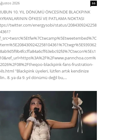
Ağustos 2026
66
RUBUN 10. YIL DÖNÜMÜ ÖNCESİNDE BLACKPINK
AYRANLARININ ÖFKESİ VE PATLAMA NOKTASI
tps://twitter.com/energysobi/status/2084309242258
4361?
ef_src=twsrc%5Etfw%7Ctwcamp%5Etweetembed%7C
wterm%5E2084309242258104361%7Ctwgr%5E939362
8ab9d5f9b4fccffa84a6cff63ebc92fd%7Ctwcon%5Es1
c10&ref_url=https%3A%2F%2Fwww.pannchoa.com%
2026%2F08%2Ftheqoo-blackpink-fans-frustration-
ils.html "Blackpink üyeleri, lütfen artık kendinize
lin.. 8. ya da 9. yıl dönümü değil bu,...