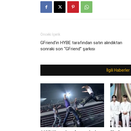
Önceki İçerik
GFriend’in HYBE tarafından satın alındıktan
sonraki son “GFriend” şarkısı
İlgili Haberler