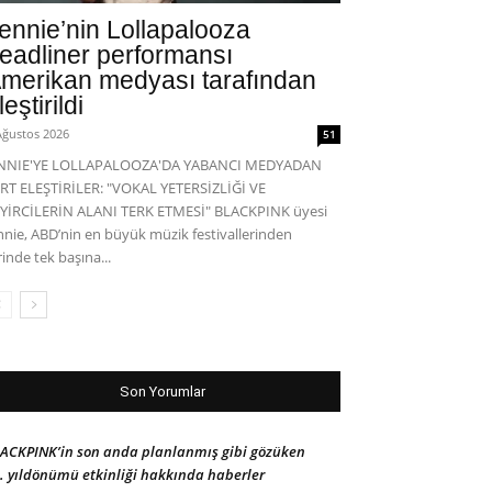
ennie’nin Lollapalooza
eadliner performansı
merikan medyası tarafından
leştirildi
Ağustos 2026
51
ENNIE'YE LOLLAPALOOZA'DA YABANCI MEDYADAN
RT ELEŞTİRİLER: "VOKAL YETERSİZLİĞİ VE
YİRCİLERİN ALANI TERK ETMESİ" BLACKPINK üyesi
nnie, ABD’nin en büyük müzik festivallerinden
rinde tek başına...
Son Yorumlar
ACKPINK’in son anda planlanmış gibi gözüken
. yıldönümü etkinliği hakkında haberler