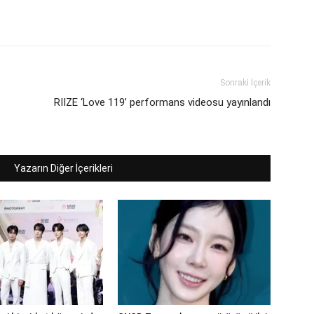
Sonraki İçerik
RIIZE ‘Love 119’ performans videosu yayınlandı
Yazarın Diğer İçerikleri