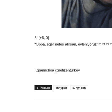
5. [+6, 0]
“Oppa, eğer nefes alırsan, evleniyor
K:pannchoa ç:netizenturkey
ETIKETLER
enhypen
sunghoon