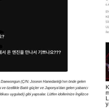
6 
E
K
Sİ
UL
il
eon Daewongun (Ç/N: Joseon Hanedanlığı’nın önde gelen
K
 ve özellikle Batılı güçler ve Japonya’dan gelen yabancı
m
kası uyguladı) gibi yapsalar. Lütfen idollerinize İngilizce
L
y