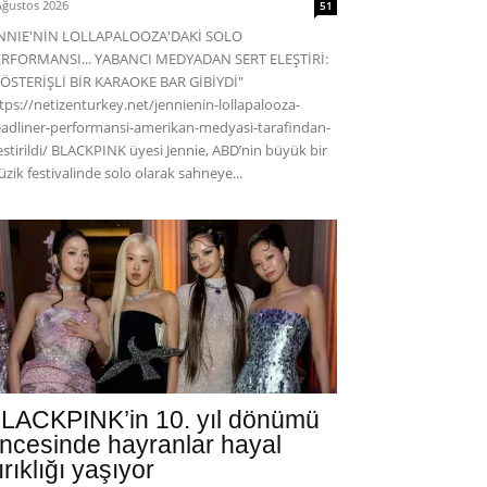
Ağustos 2026
51
ENNIE'NİN LOLLAPALOOZA'DAKİ SOLO
RFORMANSI... YABANCI MEDYADAN SERT ELEŞTİRİ:
ÖSTERİŞLİ BİR KARAOKE BAR GİBİYDİ"
tps://netizenturkey.net/jennienin-lollapalooza-
adliner-performansi-amerikan-medyasi-tarafindan-
estirildi/ BLACKPINK üyesi Jennie, ABD’nin büyük bir
zik festivalinde solo olarak sahneye...
LACKPINK’in 10. yıl dönümü
ncesinde hayranlar hayal
ırıklığı yaşıyor