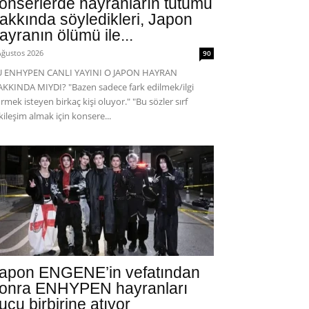
onserlerde hayranların tutumu
akkında söyledikleri, Japon
ayranın ölümü ile...
Ağustos 2026
90
U ENHYPEN CANLI YAYINI O JAPON HAYRAN
KKINDA MIYDI? "Bazen sadece fark edilmek/ilgi
rmek isteyen birkaç kişi oluyor." "Bu sözler sırf
kileşim almak için konsere...
apon ENGENE’in vefatından
onra ENHYPEN hayranları
uçu birbirine atıyor