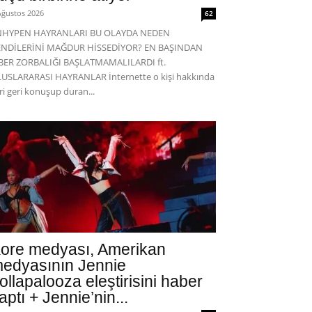
Ağustos 2026
62
NHYPEN HAYRANLARI BU OLAYDA NEDEN
ENDİLERİNİ MAĞDUR HİSSEDİYOR? EN BAŞINDAN
BER ZORBALIĞI BAŞLATMAMALILARDI ft.
USLARARASI HAYRANLAR İnternette o kişi hakkında
eri geri konuşup duran...
ore medyası, Amerikan
edyasının Jennie
ollapalooza eleştirisini haber
aptı + Jennie’nin...