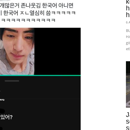
k
h
h
6 
B
HA
gö
et
J
s
s