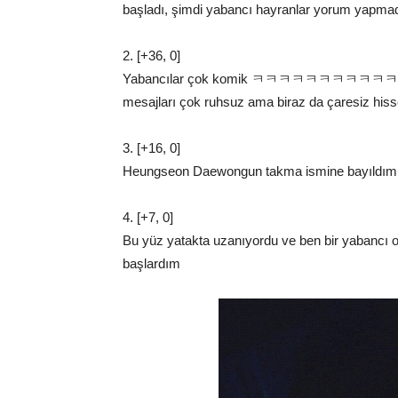
başladı, şimdi yabancı hayranlar yorum ya
2. [+36, 0]
Yabancılar çok komik ㅋㅋㅋㅋㅋㅋㅋㅋㅋㅋㅋㅋ
mesajları çok ruhsuz ama biraz da çaresiz 
3. [+16, 0]
Heungseon Daewongun takma ismine bayıld
4. [+7, 0]
Bu yüz yatakta uzanıyordu ve ben bir yabancı 
başlardım