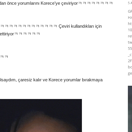
pmadan önce yorumlarını Korece’ye çeviriyorㅋㅋㅋㅋㅋㅋㅋㅋ
5 
G
H
ht
ㅋㅋㅋㅋㅋㅋㅋㅋㅋㅋㅋㅋ Çeviri kullandıkları için
10
hissettiriyorㅋㅋㅋㅋㅋㅋ
r
t
55
_
ımㅋㅋ
2F
bo
ge
olsaydım, çaresiz kalır ve Korece yorumlar bırakmaya