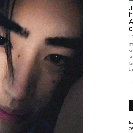
J
h
A
e
4 
J
SE
SE
Je
bi
BL
10