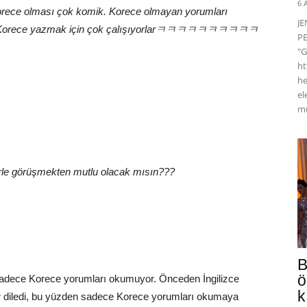
6 
Korece olması çok komik. Korece olmayan yorumları
J
lar Korece yazmak için çok çalışıyorlarㅋㅋㅋㅋㅋㅋㅋㅋㅋㅋ
PE
"G
ht
he
el
mü
le görüşmekten mutlu olacak mısın???
B
ö
 sadece Korece yorumları okumuyor. Önceden İngilizce
k
ür diledi, bu yüzden sadece Korece yorumları okumaya