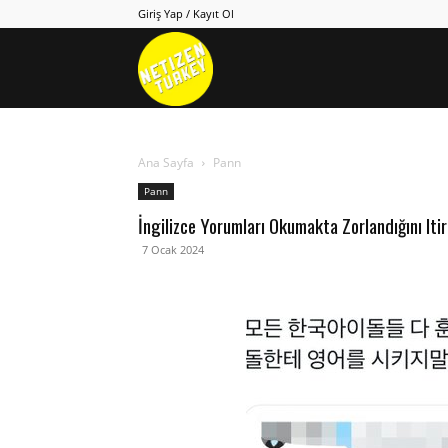
Giriş Yap / Kayıt Ol
Netizen
Turkey
Ana Sayfa
Pann
Pann
İngilizce Yorumları Okumakta Zorlandığını It
7 Ocak 2024