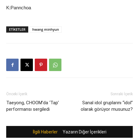
K:Pannchoa
ETIKETLER
hwang minhyun
Önceki İçerik
Sonraki İçerik
Taeyong, CHOOM’da ‘Tap’
Sanal idol gruplarını “idol”
performansı sergiledi
olarak görüyor musunuz?
İlgili Haberler
Yazarın Diğer İçerikleri