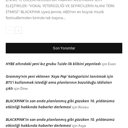
ELEŞTİRİLER: "VOKAL YETERSİZLİĞİ VE SEYİRCİLERİN ALANI TERK
ETMESİ" BLACKPINK üyesi Jennie, ABD’nin en büyük müzik
festivallerinden birinde tek başına...
Son Yorumlar
HYBE altındaki yeni kız grubu Tuide ilk klibini yayınladı
için
Evon
Grammy’nin yeni eklenen ‘Asya Pop’ kategorisini tanıtmak için
BTS’i kullanmak istediği ama planlarının bozulduğu iddiaları
çıktı
için
Dino
BLACKPINK’in son anda planlanmış gibi gözüken 10. yıldönümü
etkinliği hakkında haberler derlemesi
için
Kisseu
BLACKPINK’in son anda planlanmış gibi gözüken 10. yıldönümü
etkinliği hakkında haberler derlemesi
için
Asya