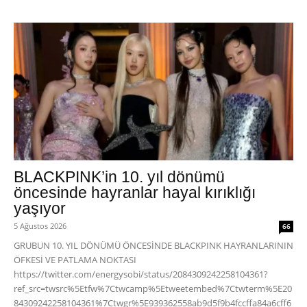
BLACKPINK’in 10. yıl dönümü
öncesinde hayranlar hayal kırıklığı
yaşıyor
5 Ağustos 2026
66
GRUBUN 10. YIL DÖNÜMÜ ÖNCESİNDE BLACKPINK HAYRANLARININ
ÖFKESİ VE PATLAMA NOKTASI
https://twitter.com/energysobi/status/2084309242258104361?
ref_src=twsrc%5Etfw%7Ctwcamp%5Etweetembed%7Ctwterm%5E20
84309242258104361%7Ctwgr%5E939362558ab9d5f9b4fccffa84a6cff6