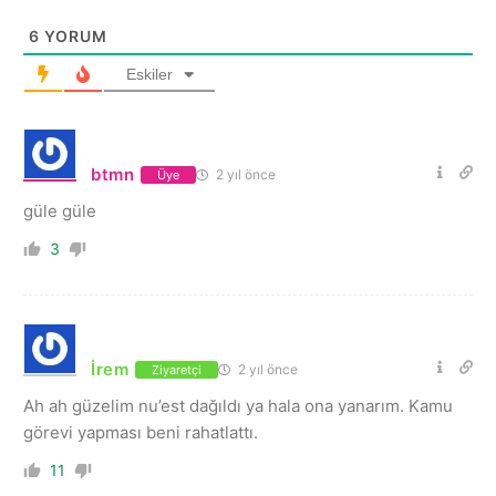
6
YORUM
Eskiler
btmn
2 yıl önce
Üye
güle güle
3
İrem
2 yıl önce
Ziyaretçi
Ah ah güzelim nu’est dağıldı ya hala ona yanarım. Kamu
görevi yapması beni rahatlattı.
11