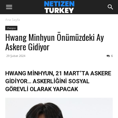
Ana Sayfa
theqoo
Hwang Minhyun Önümüzdeki Ay
Askere Gidiyor
29 Şubat 2024
6
HWANG MİNHYUN, 21 MART’TA ASKERE
GİDİYOR… ASKERLİĞİNİ SOSYAL
GÖREVLİ OLARAK YAPACAK