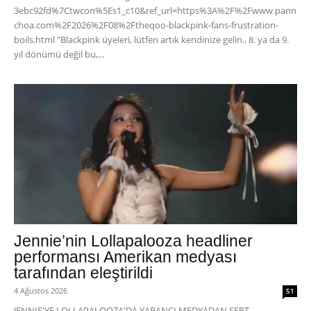
3ebc92fd%7Ctwcon%5Es1_c10&ref_url=https%3A%2F%2Fwww.pann
choa.com%2F2026%2F08%2Ftheqoo-blackpink-fans-frustration-
boils.html "Blackpink üyeleri, lütfen artık kendinize gelin.. 8. ya da 9.
yıl dönümü değil bu,...
Jennie’nin Lollapalooza headliner
performansı Amerikan medyası
tarafından eleştirildi
4 Ağustos 2026
51
JENNIE'YE LOLLAPALOOZA'DA YABANCI MEDYADAN SERT