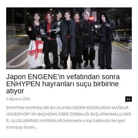
Japon ENGENE’in vefatından sonra
ENHYPEN hayranları suçu birbirine
atıyor
6 Ağustos 2026
62
ENHYPEN HAYRANLARI BU OLAYDA NEDEN KENDİLERİNİ MAĞDUR
HİSSEDİYOR? EN BAŞINDAN SİBER ZORBALIĞI BAŞLATMAMALILARDI
ft. ULUSLARARASI HAYRANLAR İnternette o kişi hakkında ileri geri
konuşup duran...