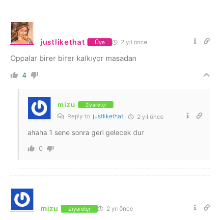
justlikethat
2 yıl önce
Üye
Oppalar birer birer kalkıyor masadan
4
mizu
Ziyaretçi
Reply to
justlikethat
2 yıl önce
ahaha 1 sene sonra geri gelecek dur
0
mizu
2 yıl önce
Ziyaretçi