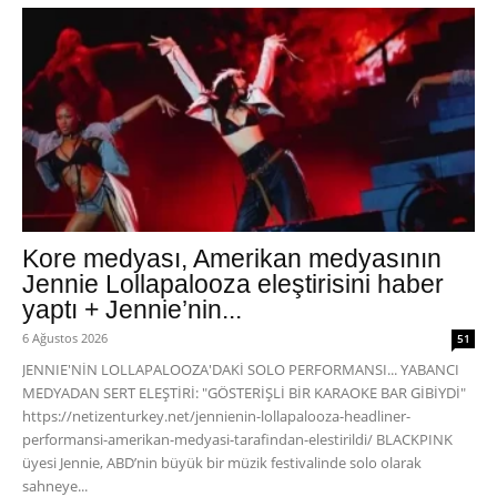
Kore medyası, Amerikan medyasının
Jennie Lollapalooza eleştirisini haber
yaptı + Jennie’nin...
6 Ağustos 2026
51
JENNIE'NİN LOLLAPALOOZA'DAKİ SOLO PERFORMANSI... YABANCI
MEDYADAN SERT ELEŞTİRİ: "GÖSTERİŞLİ BİR KARAOKE BAR GİBİYDİ"
https://netizenturkey.net/jennienin-lollapalooza-headliner-
performansi-amerikan-medyasi-tarafindan-elestirildi/ BLACKPINK
üyesi Jennie, ABD’nin büyük bir müzik festivalinde solo olarak
sahneye...