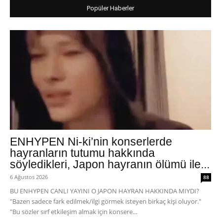
Popüler Haberler
ENHYPEN Ni-ki’nin konserlerde
hayranların tutumu hakkında
söyledikleri, Japon hayranın ölümü ile...
6 Ağustos 2026
88
BU ENHYPEN CANLI YAYINI O JAPON HAYRAN HAKKINDA MIYDI?
"Bazen sadece fark edilmek/ilgi görmek isteyen birkaç kişi oluyor."
"Bu sözler sırf etkileşim almak için konsere...