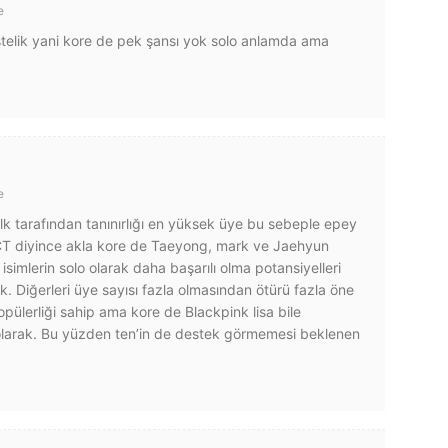
e
telik yani kore de pek şansı yok solo anlamda ama
e
k tarafından tanınırlığı en yüksek üye bu sebeple epey
NCT diyince akla kore de Taeyong, mark ve Jaehyun
simlerin solo olarak daha başarılı olma potansiyelleri
. Diğerleri üye sayısı fazla olmasından ötürü fazla öne
pülerliği sahip ama kore de Blackpink lisa bile
olarak. Bu yüzden ten’in de destek görmemesi beklenen