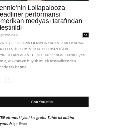
ennie’nin Lollapalooza
eadliner performansı
merikan medyası tarafından
leştirildi
Ağustos 2026
51
ENNIE'YE LOLLAPALOOZA'DA YABANCI MEDYADAN
RT ELEŞTİRİLER: "VOKAL YETERSİZLİĞİ VE
YİRCİLERİN ALANI TERK ETMESİ" BLACKPINK üyesi
nnie, ABD’nin en büyük müzik festivallerinden
rinde tek başına...
Son Yorumlar
BE altındaki yeni kız grubu Tuide ilk klibini
yınladı
için
Evon