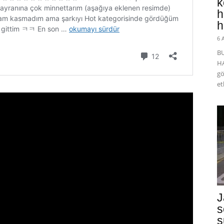
k
h
h
6 
B
HA
gö
et
J
s
s