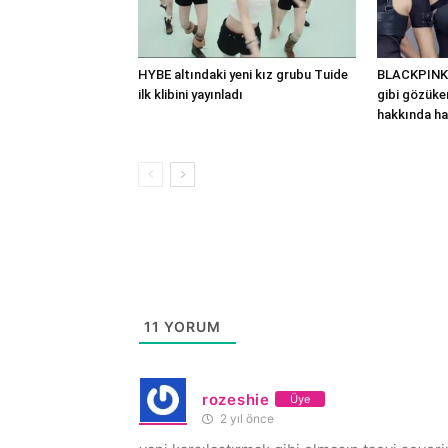
HYBE altındaki yeni kız grubu Tuide
BLACKPINK’
ilk klibini yayınladı
gibi gözüken
hakkında ha
11
YORUM
rozeshie
Üye
2 yıl önce