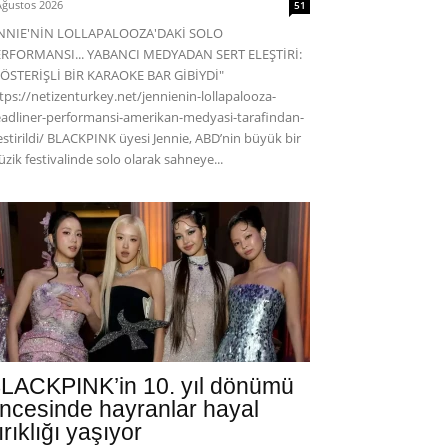
Ağustos 2026
51
ENNIE'NİN LOLLAPALOOZA'DAKİ SOLO
RFORMANSI... YABANCI MEDYADAN SERT ELEŞTİRİ:
ÖSTERİŞLİ BİR KARAOKE BAR GİBİYDİ"
tps://netizenturkey.net/jennienin-lollapalooza-
adliner-performansi-amerikan-medyasi-tarafindan-
estirildi/ BLACKPINK üyesi Jennie, ABD’nin büyük bir
zik festivalinde solo olarak sahneye...
LACKPINK’in 10. yıl dönümü
ncesinde hayranlar hayal
ırıklığı yaşıyor