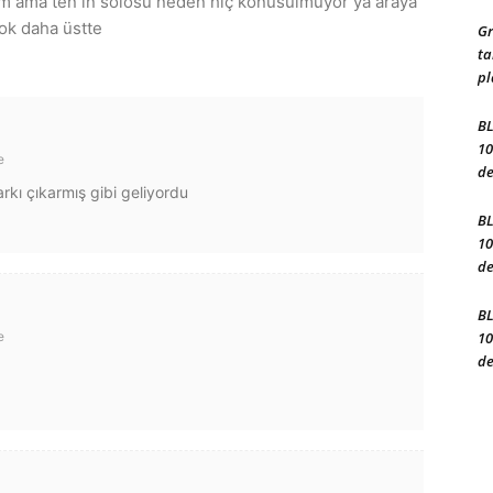
rim ama ten in solosu neden hiç konusulmuyor ya araya
ok daha üstte
Gr
ta
pl
BL
10
e
de
rkı çıkarmış gibi geliyordu
BL
10
de
BL
e
10
de