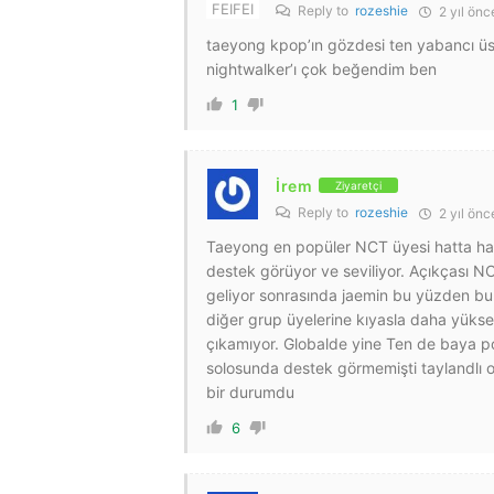
Reply to
rozeshie
2 yıl önc
taeyong kpop’ın gözdesi ten yabancı üs
nightwalker’ı çok beğendim ben
1
İrem
Ziyaretçi
Reply to
rozeshie
2 yıl önc
Taeyong en popüler NCT üyesi hatta hal
destek görüyor ve seviliyor. Açıkçası 
geliyor sonrasında jaemin bu yüzden bu i
diğer grup üyelerine kıyasla daha yüksek
çıkamıyor. Globalde yine Ten de baya po
solosunda destek görmemişti taylandlı 
bir durumdu
6