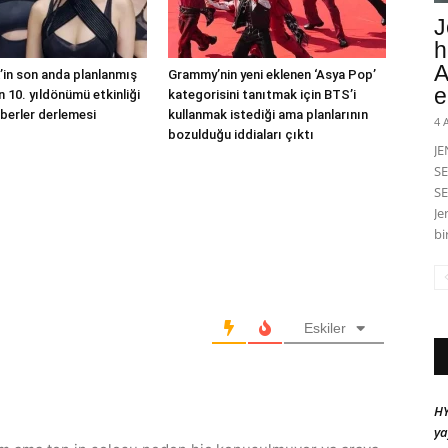
J
h
A
in son anda planlanmış
Grammy’nin yeni eklenen ‘Asya Pop’
e
 10. yıldönümü etkinliği
kategorisini tanıtmak için BTS’i
berler derlemesi
kullanmak istediği ama planlarının
4 
bozulduğu iddiaları çıktı
J
SE
SE
Je
bi
Eskiler
HY
ya