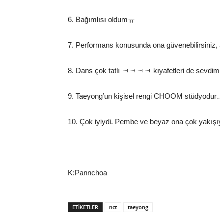
6. Bağımlısı oldumㅠ
7. Performans konusunda ona güvenebilirsiniz, 
8. Dans çok tatlı ㅋㅋㅋㅋ kıyafetleri de sevdim
9. Taeyong’un kişisel rengi CHOOM stüdyodur… 
10. Çok iyiydi. Pembe ve beyaz ona çok yakış
K:Pannchoa
ETIKETLER
nct
taeyong