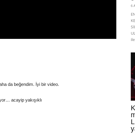
6 
E
K
Sİ
UL
il
daha da beğendim. İyi bir video.
üyor… acayip yakışıklı
K
m
L
y