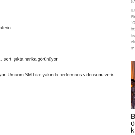
6 
J
PE
"G
aferin
ht
he
el
mü
sert ışıkta harika görünüyor
ıyor. Umarım SM bize yakında performans videosunu verir.
B
ö
k