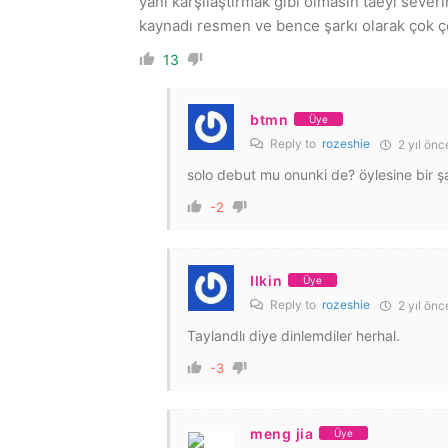
yani karşılaştırmak gibi olmasın taeyi seve
kaynadı resmen ve bence şarkı olarak çok ç
13
btmn
Üye
Reply to
rozeshie
2 yıl önc
solo debut mu onunki de? öylesine bir şa
-2
Ilkin
Üye
Reply to
rozeshie
2 yıl önc
Taylandlı diye dinlemdiler herhal.
-3
meng jia
Üye