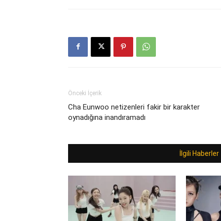
Önceki İçerik
Cha Eunwoo netizenleri fakir bir karakter
oynadığına inandıramadı
İlgili Haberler