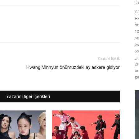
5 
G
H
ht
10
r
t
55
_
Sonraki İçerik
2F
Hwang Minhyun önümüzdeki ay askere gidiyor
bo
ge
Yazarın Diğer İçerikleri