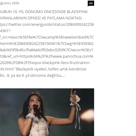
Ağustos 2026
66
RUBUN 10. YIL DÖNÜMÜ ÖNCESİNDE BLACKPINK
AYRANLARININ ÖFKESİ VE PATLAMA NOKTASI
tps://twitter.com/energysobi/status/2084309242258
4361?
ef_src=twsrc%5Etfw%7Ctwcamp%5Etweetembed%7C
wterm%5E2084309242258104361%7Ctwgr%5E939362
8ab9d5f9b4fccffa84a6cff63ebc92fd%7Ctwcon%5Es1
c10&ref_url=https%3A%2F%2Fwww.pannchoa.com%
2026%2F08%2Ftheqoo-blackpink-fans-frustration-
ils.html "Blackpink üyeleri, lütfen artık kendinize
lin.. 8. ya da 9. yıl dönümü değil bu,...