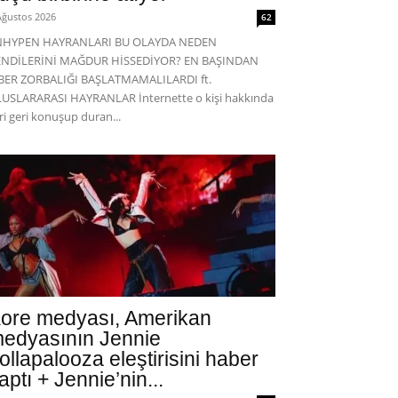
Ağustos 2026
62
NHYPEN HAYRANLARI BU OLAYDA NEDEN
ENDİLERİNİ MAĞDUR HİSSEDİYOR? EN BAŞINDAN
BER ZORBALIĞI BAŞLATMAMALILARDI ft.
USLARARASI HAYRANLAR İnternette o kişi hakkında
eri geri konuşup duran...
ore medyası, Amerikan
edyasının Jennie
ollapalooza eleştirisini haber
aptı + Jennie’nin...