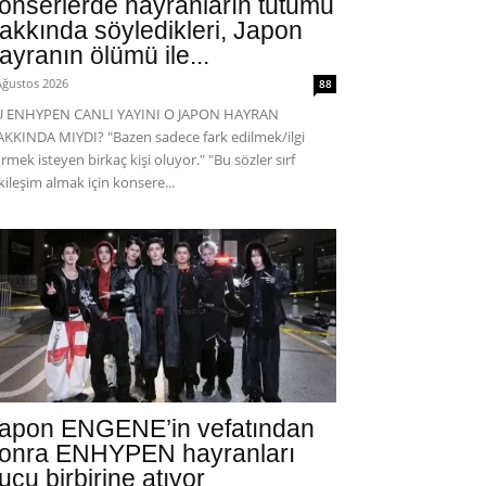
onserlerde hayranların tutumu
akkında söyledikleri, Japon
ayranın ölümü ile...
Ağustos 2026
88
U ENHYPEN CANLI YAYINI O JAPON HAYRAN
KKINDA MIYDI? "Bazen sadece fark edilmek/ilgi
rmek isteyen birkaç kişi oluyor." "Bu sözler sırf
kileşim almak için konsere...
apon ENGENE’in vefatından
onra ENHYPEN hayranları
uçu birbirine atıyor