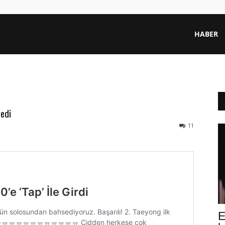
HABER
edi
11
E