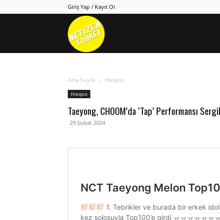
Giriş Yap / Kayıt Ol
Netizen
Turkey
Ana Sayfa
theqoo
theqoo
Taeyong, CHOOM’da ‘Tap’ Performansı Sergil
29 Şubat 2024