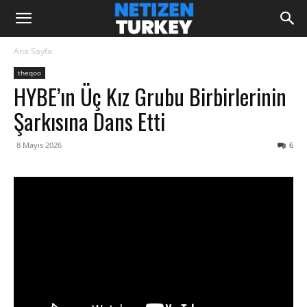
Ana Sayfa
theqoo
HYBE’ın Üç Kız Grubu Birbirlerinin
Şarkısına Dans Etti
8 Mayıs 2026
6