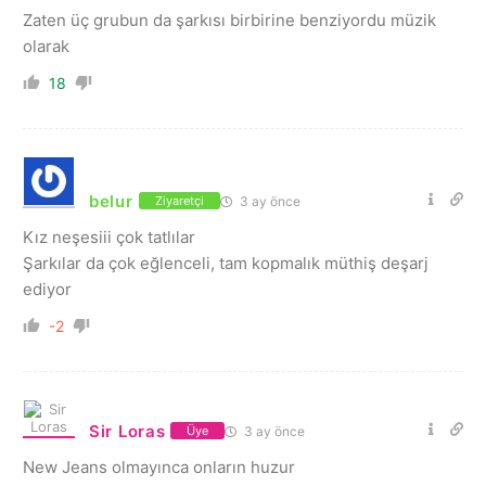
Zaten üç grubun da şarkısı birbirine benziyordu müzik
olarak
18
belur
3 ay önce
Ziyaretçi
Kız neşesiii çok tatlılar
Şarkılar da çok eğlenceli, tam kopmalık müthiş deşarj
ediyor
-2
Sir Loras
3 ay önce
Üye
New Jeans olmayınca onların huzur