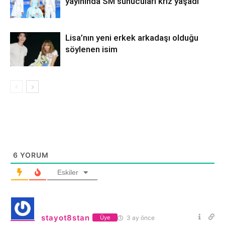
yayınında SM sunucuları kriz yaşadı
Lisa’nın yeni erkek arkadaşı olduğu
söylenen isim
6
YORUM
Eskiler
stayot8stan
3 ay önce
Üye