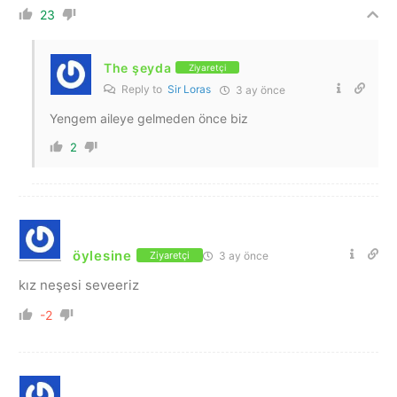
23
The şeyda
Ziyaretçi
Reply to
Sir Loras
3 ay önce
Yengem aileye gelmeden önce biz
2
öylesine
3 ay önce
Ziyaretçi
kız neşesi seveeriz
-2