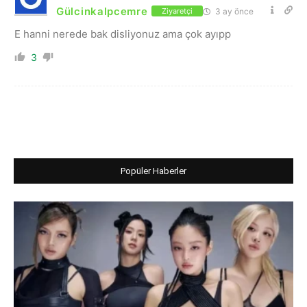
Gülcinkalpcemre
3 ay önce
Ziyaretçi
E hanni nerede bak disliyonuz ama çok ayıpp
3
Popüler Haberler