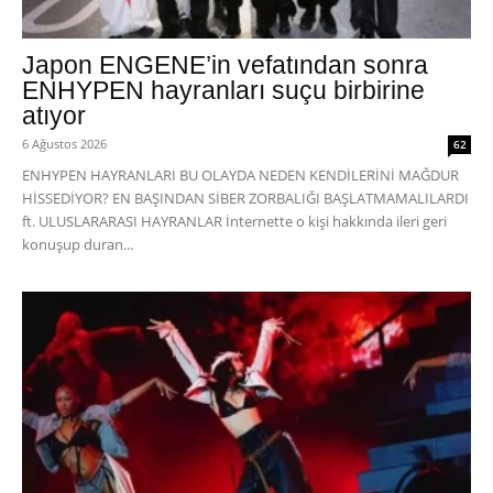
Japon ENGENE’in vefatından sonra
ENHYPEN hayranları suçu birbirine
atıyor
6 Ağustos 2026
62
ENHYPEN HAYRANLARI BU OLAYDA NEDEN KENDİLERİNİ MAĞDUR
HİSSEDİYOR? EN BAŞINDAN SİBER ZORBALIĞI BAŞLATMAMALILARDI
ft. ULUSLARARASI HAYRANLAR İnternette o kişi hakkında ileri geri
konuşup duran...