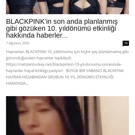
BLACKPINK’in son anda planlanmış
gibi gözüken 10. yıldönümü etkinliği
hakkında haberler...
7 Ağustos 2026
70
Hayranlar, BLACKPINK 10. yıldönümü için hiçbir şey planlamamış gibi
göründüğünden hayranlar tepkiliydi.
https://netizenturkey.net/blackpinkin-10-yil-donumu-oncesinde-
hayranlar-hayal-kirikligi-yasiyor/ BÜYÜK BİR YABANCI BLACKPINK
HAYRAN HESABINDAN GRUBUN 10. YIL DÖNÜMÜ ETKİNLİĞİ
HAKKINDA...