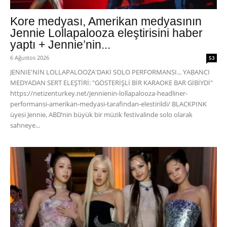
Kore medyası, Amerikan medyasının
Jennie Lollapalooza eleştirisini haber
yaptı + Jennie’nin...
6 Ağustos 2026
53
JENNIE'NİN LOLLAPALOOZA'DAKİ SOLO PERFORMANSI... YABANCI
MEDYADAN SERT ELEŞTİRİ: "GÖSTERİŞLİ BİR KARAOKE BAR GİBİYDİ"
https://netizenturkey.net/jennienin-lollapalooza-headliner-
performansi-amerikan-medyasi-tarafindan-elestirildi/ BLACKPINK
üyesi Jennie, ABD’nin büyük bir müzik festivalinde solo olarak
sahneye...