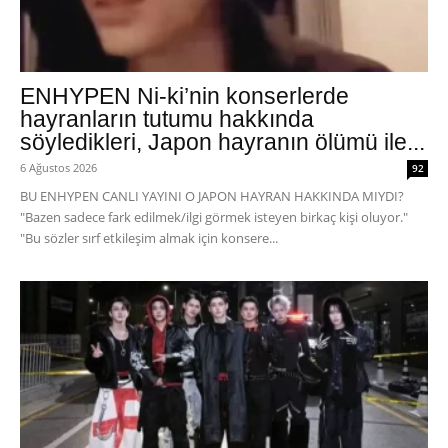
ENHYPEN Ni-ki’nin konserlerde
hayranların tutumu hakkında
söyledikleri, Japon hayranın ölümü ile...
6 Ağustos 2026
92
BU ENHYPEN CANLI YAYINI O JAPON HAYRAN HAKKINDA MIYDI?
"Bazen sadece fark edilmek/ilgi görmek isteyen birkaç kişi oluyor."
"Bu sözler sırf etkileşim almak için konsere...