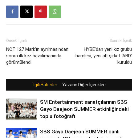
Önceki İçerik
Sonraki İçerik
NCT 127 Mark’ın ayrılmasından
HYBE’dan yeni kız grubu
sonra ilk kez havalimanında
hamlesi, yeni alt şirket ‘ABD’
görüntülendi
kuruldu
İlgili Haberler
Yazarın Diğer İçerikleri
SM Entertainment sanatçılarının SBS
Gayo Daejeon SUMMER etkinliğindeki
toplu fotoğrafı
SBS Gayo Daejeon SUMMER canlı