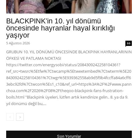
BLACKPINK’in 10. yıl dönümü
öncesinde hayranlar hayal kırıklığı
yaşıyor
5 Ağustos 2026
66
GRUBUN 10. YIL DÖNÜMÜ ÖNCESİNDE BLACKPINK HAYRANLARININ
ÖFKESİ VE PATLAMA NOKTASI
https://twitter.com/energysobi/status/2084309242258104361?
ref_src=twsrc%5Etfw%7Ctwcamp%5Etweetembed%7Ctwterm%5E20
84309242258104361%7Ctwgr%5E939362558ab9d5f9b4fccffa84a6cff6
3ebc92fd%7Ctwcon%5Es1_c10&ref_url=https%3A%2F%2Fwww.pann
choa.com%2F2026%2F08%2Ftheqoo-blackpink-fans-frustration-
boils.html "Blackpink üyeleri, lütfen artık kendinize gelin.. 8. ya da 9.
yıl dönümü değil bu,...
Son Yorumlar