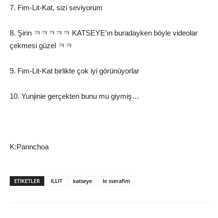
7. Fim-Lit-Kat, sizi seviyorum
8. Şirin ㅋㅋㅋㅋㅋ KATSEYE’ın buradayken böyle videolar
çekmesi güzel ㅋㅋ
9. Fim-Lit-Kat birlikte çok iyi görünüyorlar
10. Yunjinie gerçekten bunu mu giymiş…
K:Pannchoa
ETIKETLER
ILLIT
katseye
le sserafim