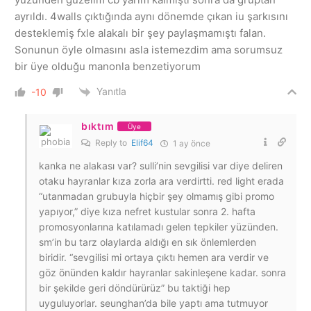
ayrıldı. 4walls çıktığında aynı dönemde çıkan iu şarkısını
desteklemiş fxle alakalı bir şey paylaşmamıştı falan.
Sonunun öyle olmasını asla istemezdim ama sorumsuz
bir üye olduğu manonla benzetiyorum
Yanıtla
-10
bıktım
Üye
Reply to
Elif64
1 ay önce
kanka ne alakası var? sulli’nin sevgilisi var diye deliren
otaku hayranlar kıza zorla ara verdirtti. red light erada
“utanmadan grubuyla hiçbir şey olmamış gibi promo
yapıyor,” diye kıza nefret kustular sonra 2. hafta
promosyonlarına katılamadı gelen tepkiler yüzünden.
sm’in bu tarz olaylarda aldığı en sık önlemlerden
biridir. “sevgilisi mi ortaya çıktı hemen ara verdir ve
göz önünden kaldır hayranlar sakinleşene kadar. sonra
bir şekilde geri döndürürüz” bu taktiği hep
uyguluyorlar. seunghan’da bile yaptı ama tutmuyor