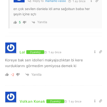
Reply to
mamamo vasso
1 ay önce
en çok sevilen daniela idi ama sağolsun baba her
şeyin içine sçtı
Yanıtla
5
Lol
1 ay önce
Ziyaretçi
Koreye bak sen idolleri makyajsızlıktan bi kere
vurduklarını görmedim yemiyosa demek ki
Yanıtla
-2
Volkan Konak
1 ay önce
Ziyaretçi