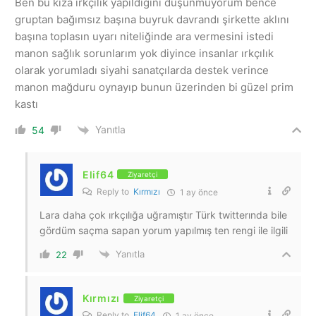
Ben bu kıza ırkçılık yapıldığını düşünmüyorum bence
gruptan bağımsız başına buyruk davrandı şirkette aklını
başına toplasın uyarı niteliğinde ara vermesini istedi
manon sağlık sorunlarım yok diyince insanlar ırkçılık
olarak yorumladı siyahi sanatçılarda destek verince
manon mağduru oynayıp bunun üzerinden bi güzel prim
kastı
Yanıtla
54
Elif64
Ziyaretçi
Reply to
Kırmızı
1 ay önce
Lara daha çok ırkçılığa uğramıştır Türk twitterında bile
gördüm saçma sapan yorum yapılmış ten rengi ile ilgili
Yanıtla
22
Kırmızı
Ziyaretçi
Reply to
Elif64
1 ay önce