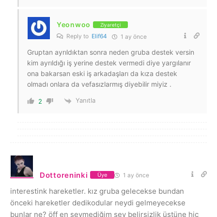
Yeonwoo
Ziyaretçi
Reply to
Elif64
1 ay önce
Gruptan ayrıldıktan sonra neden gruba destek versin
kim ayrıldığı iş yerine destek vermedi diye yargılanır
ona bakarsan eski iş arkadaşları da kıza destek
olmadı onlara da vefasızlarmış diyebilir miyiz .
Yanıtla
2
Dottoreninki
1 ay önce
Üye
interestink hareketler. kız gruba gelecekse bundan
önceki hareketler dedikodular neydi gelmeyecekse
bunlar ne? öff en sevmediğim şey belirsizlik üstüne hiç