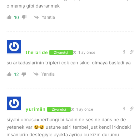
olmamış gibi davranmak
Yanıtla
10
the bride
1 ay önce
Ziyaretçi
su arkadaslarinin tripleri cok can sıkıcı olmaya basladi ya
Yanıtla
12
yurimiin
1 ay önce
Ziyaretçi
siyahi olmasa=herhangi bi kadin ne ses ne dans ne de
yetenek var
ustune asiri tembel just kendi irkindaki
insanlarin destegiyle ayakta ayrica bu kizin durumu