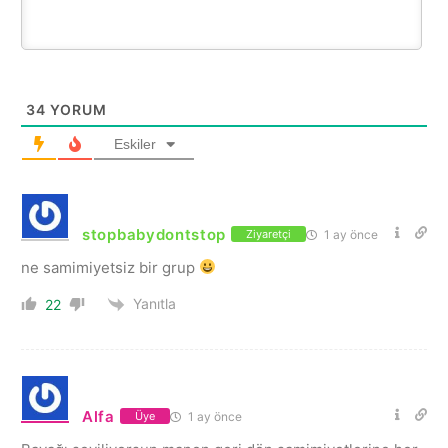
34
YORUM
Eskiler
stopbabydontstop
1 ay önce
Ziyaretçi
ne samimiyetsiz bir grup
Yanıtla
22
Alfa
1 ay önce
Üye