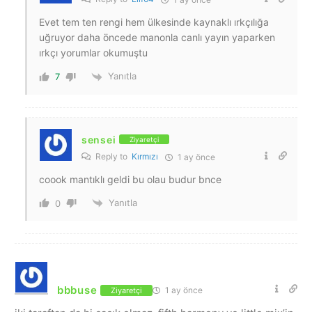
Evet tem ten rengi hem ülkesinde kaynaklı ırkçılığa
uğruyor daha öncede manonla canlı yayın yaparken
ırkçı yorumlar okumuştu
Yanıtla
7
sensei
Ziyaretçi
Reply to
Kırmızı
1 ay önce
coook mantıklı geldi bu olau budur bnce
Yanıtla
0
bbbuse
1 ay önce
Ziyaretçi