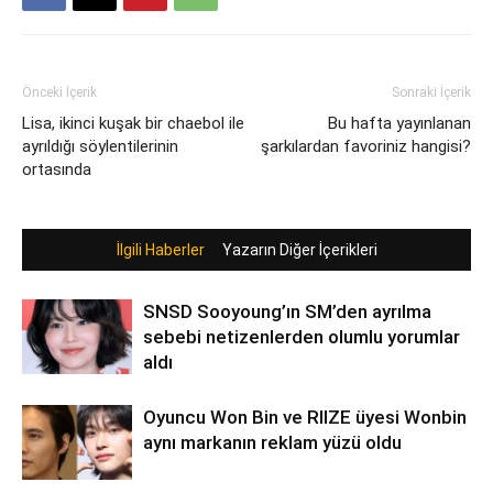
Önceki İçerik
Sonraki İçerik
Lisa, ikinci kuşak bir chaebol ile
Bu hafta yayınlanan
ayrıldığı söylentilerinin
şarkılardan favoriniz hangisi?
ortasında
İlgili Haberler
Yazarın Diğer İçerikleri
SNSD Sooyoung’ın SM’den ayrılma
sebebi netizenlerden olumlu yorumlar
aldı
Oyuncu Won Bin ve RIIZE üyesi Wonbin
aynı markanın reklam yüzü oldu