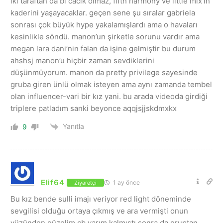
iki taraftan da bi cacık olmaz, fifth harmony ve little mix’in
kaderini yaşayacaklar. geçen sene şu sıralar gabriela
sonrası çok büyük hype yakalamışlardı ama o havaları
kesinlikle söndü. manon’un şirketle sorunu vardır ama
megan lara dani’nin falan da işine gelmiştir bu durum
ahshsj manon’u hiçbir zaman sevdiklerini
düşünmüyorum. manon da pretty privilege sayesinde
gruba giren ünlü olmak isteyen ama aynı zamanda tembel
olan influencer-vari bir kız yani. bu arada videoda girdiği
triplere patladım sanki beyonce aqqjsjjskdmxkx
Yanıtla
9
Elif64
1 ay önce
Ziyaretçi
Bu kız bende sulli imajı veriyor red light döneminde
sevgilisi olduğu ortaya çıkmış ve ara vermişti onun
yüzünden güzelim cb yarım kalmıştı sonra da gruptan