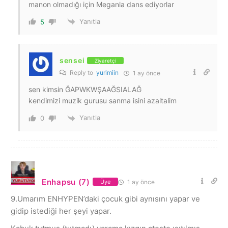
manon olmadığı için Meganla dans ediyorlar
Yanıtla
5
sensei
Ziyaretçi
Reply to
yurimiin
1 ay önce
sen kimsin ĞAPWKWŞAAĞSIALAĞ
kendimizi muzik gurusu sanma isini azaltalim
Yanıtla
0
Enhapsu (7)
1 ay önce
Üye
9.Umarım ENHYPEN’daki çocuk gibi aynısını yapar ve
gidip istediği her şeyi yapar.