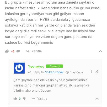
Bu grupta kimseyi sevmiyorum ama daniela seytani o
kadar nefret ettirdi ki kendinden bana bütün grubu kendi
kafasina gore yonetiyormus gibi geliyor manon
ayrildigindan beridir HYBE de daniela’yi gozumuze
sokuyor katildiklari her yerde on planda falan eskiden
boyle degildi simdi sanki bile isteye lara ile ikisini öne
surmeye calisiyor ve zaten dogum gunu postunu da
sadece bu ikisi begenmemis
Yanıtla
-4
Yeonwoo
Ziyaretçi
Reply to
Volkan Konak
1 ay önce
Şam şeytanı daniele kesin hybeın yönericilerinin
kanına girip manonu gruptan attırdı ilk iş amerika
biletimi alıp onu dövcem
Yanıtla
2