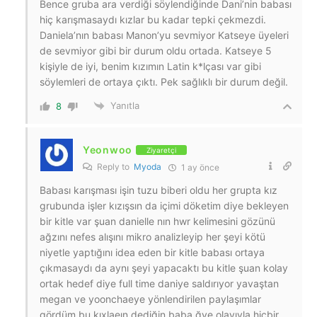
Bence gruba ara verdiği söylendiğinde Dani’nin babası
hiç karışmasaydı kızlar bu kadar tepki çekmezdi.
Daniela’nın babası Manon’yu sevmiyor Katseye üyeleri
de sevmiyor gibi bir durum oldu ortada. Katseye 5
kişiyle de iyi, benim kızımın Latin k*lçası var gibi
söylemleri de ortaya çıktı. Pek sağlıklı bir durum değil.
Yanıtla
8
Yeonwoo
Ziyaretçi
Reply to
Myoda
1 ay önce
Babası karışması işin tuzu biberi oldu her grupta kız
grubunda işler kızışsın da içimi döketim diye bekleyen
bir kitle var şuan danielle nın hwr kelimesini gözünü
ağzını nefes alışını mikro analizleyip her şeyi kötü
niyetle yaptığını idea eden bir kitle babası ortaya
çıkmasaydı da aynı şeyi yapacaktı bu kitle şuan kolay
ortak hedef diye full time daniye saldırıyor yavaştan
megan ve yoonchaeye yönlendirilen paylaşımlar
gördüm bu kıxlaeın dediğin baba ğye olayıyla hiçbir