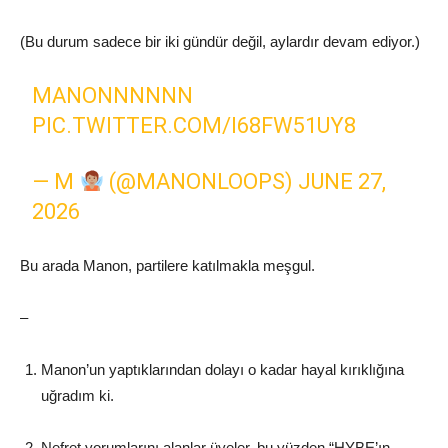
(Bu durum sadece bir iki gündür değil, aylardır devam ediyor.)
MANONNNNNN
PIC.TWITTER.COM/I68FW51UY8
— M
(@MANONLOOPS)
JUNE 27,
2026
Bu arada Manon, partilere katılmakla meşgul.
–
Manon’un yaptıklarından dolayı o kadar hayal kırıklığına
uğradım ki.
Nefret yorumlarını alanlar üyeler, bu yüzden “HYBE’ın