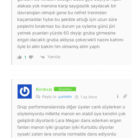
alakası yok manona karşı saygısızlık sayılacak bir
davranışları olmqdı gene bu nefret treninden
kaçamadılar hybe bu şekilde attuğı için uzun süre
peşlerini bırakmaz bu durum ya oylama günü jüri
yetnek puanları yüzde 60 deyip gruba girmesine
engel olacaktı gruba aldıysa çekecwkti nazını kahrını
öyle bi alim bakim hm olmamış atim yaptı
Yanıtla
1
Kırmızı
Ziyaretçi
Reply to
yurimiin
1 ay önce
Grup performanslarında diğer üyeler canlı söylerken o
söylemiyordu millette manon en stabil üye kendini çok
geliştirdi diyorlardı Lara Megan dans ederken ergen
fanları manon iyiki gruptan iyiki Kurtuldu diyorlar
oysaki zaten lara onunla normalde dans ediyordu