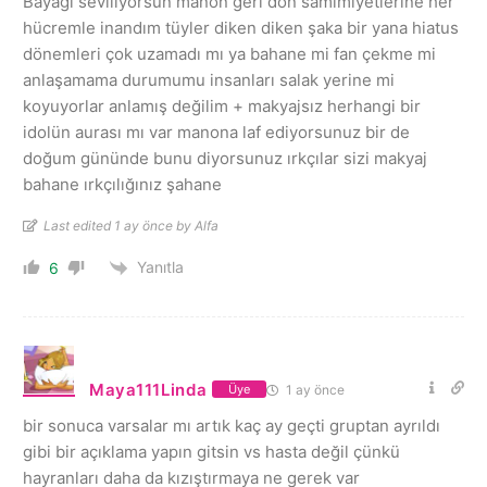
Bayağı seviliyorsun manon geri dön samimiyetlerine her
hücremle inandım tüyler diken diken şaka bir yana hiatus
dönemleri çok uzamadı mı ya bahane mi fan çekme mi
anlaşamama durumumu insanları salak yerine mi
koyuyorlar anlamış değilim + makyajsız herhangi bir
idolün aurası mı var manona laf ediyorsunuz bir de
doğum gününde bunu diyorsunuz ırkçılar sizi makyaj
bahane ırkçılığınız şahane
Last edited 1 ay önce by Alfa
Yanıtla
6
Maya111Linda
1 ay önce
Üye
bir sonuca varsalar mı artık kaç ay geçti gruptan ayrıldı
gibi bir açıklama yapın gitsin vs hasta değil çünkü
hayranları daha da kızıştırmaya ne gerek var