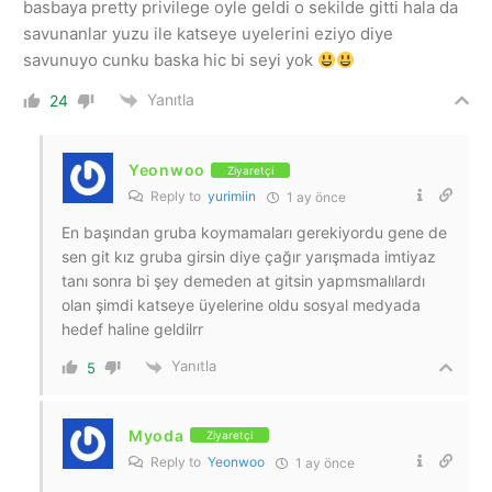
basbaya pretty privilege oyle geldi o sekilde gitti hala da
savunanlar yuzu ile katseye uyelerini eziyo diye
savunuyo cunku baska hic bi seyi yok
Yanıtla
24
Yeonwoo
Ziyaretçi
Reply to
yurimiin
1 ay önce
En başından gruba koymamaları gerekiyordu gene de
sen git kız gruba girsin diye çağır yarışmada imtiyaz
tanı sonra bi şey demeden at gitsin yapmsmalılardı
olan şimdi katseye üyelerine oldu sosyal medyada
hedef haline geldilrr
Yanıtla
5
Myoda
Ziyaretçi
Reply to
Yeonwoo
1 ay önce