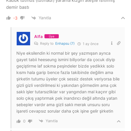
Kabuk tutmus (tutmadı) yarama kızgın ateşte ısıtılmış
demir bastı
Yanıtla
-3
Alfa
Üye
Reply to
Enhapsu (7)
1 ay önce
Niye eksilendin ki normal bir şey yazmışsın ayrıca
gayet tabii heeseung ismini biliyorlar da çocuk diyip
geçiştirme laf sokma peşindeler bizde yedikkk solo
kısmı hala garip bence fazla takibinde değilim ama
şirketin tutumu üyeler çok sessiz destek veriyorsa bile
gizli gizli verdirilmesi ki yakından görmedim ama çok
saklı işler tutarsızliklar var yangından mal kaçırır gibi
solo çıkış yaptırmak pek inandırıcı değil altında yatan
sebepler vardır ama gizli saklı merak unsuru soru
işareti cevapsız sorular daha çok işine gelir şirketin
Yanıtla
0