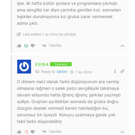
işte. ilk hafta bütün şovlara ve programlara çıkmıştı
ama sevgilisi var diye çarmıha gerdiler kızı. sonradan
tepkiler durulmayınca kız gruba zarar vermemek
adına çıktı.
Last edited 1 ay önce by phobia
Yanıtla
10
Elif64
Ziyaretçi
Reply to
bıktım
1 ay önce
O dönem meU olarak farklı düşünüyorum ara vermiş
olmasına rağmen o salak pezo sevgilisiyle takılmaya
devam ediyordu hatta iğrenç iğrenç şarkılar yazmıştı
sulliye. Gruptan ayrıldıktan sonrada da gruba doğru
düzgün destek vermedi benim hatırladığım bu,
sorumsuz bir üyeydi. Konuyu uzatmaya gerek yok
tabii farklı düşünebiliriz
Yanıtla
-2