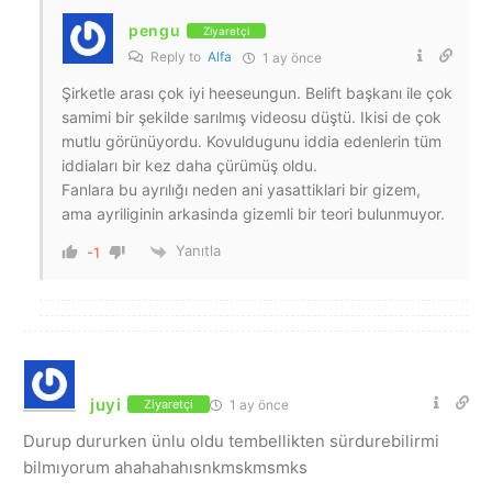
pengu
Ziyaretçi
Reply to
Alfa
1 ay önce
Şirketle arası çok iyi heeseungun. Belift başkanı ile çok
samimi bir şekilde sarılmış videosu düştü. Ikisi de çok
mutlu görünüyordu. Kovuldugunu iddia edenlerin tüm
iddiaları bir kez daha çürümüş oldu.
Fanlara bu ayrılığı neden ani yasattiklari bir gizem,
ama ayriliginin arkasinda gizemli bir teori bulunmuyor.
Yanıtla
-1
juyi
1 ay önce
Ziyaretçi
Durup dururken ünlu oldu tembellikten sürdurebilirmi
bilmıyorum ahahahahısnkmskmsmks