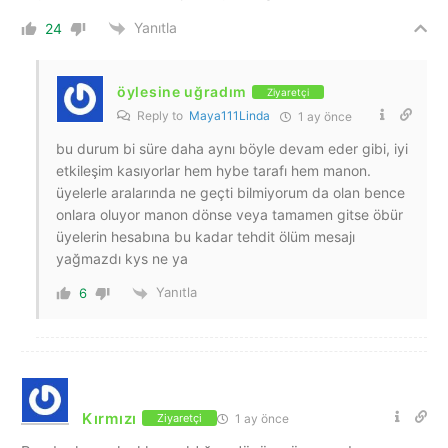
Yanıtla
24
öylesine uğradım
Ziyaretçi
Reply to
Maya111Linda
1 ay önce
bu durum bi süre daha aynı böyle devam eder gibi, iyi
etkileşim kasıyorlar hem hybe tarafı hem manon.
üyelerle aralarında ne geçti bilmiyorum da olan bence
onlara oluyor manon dönse veya tamamen gitse öbür
üyelerin hesabına bu kadar tehdit ölüm mesajı
yağmazdı kys ne ya
Yanıtla
6
Kırmızı
1 ay önce
Ziyaretçi