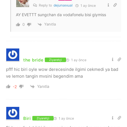
Reply to
dejunsexual
1 ay önce
AY EVETTT sungchan da vodafonelu bisi giymiss
Yanıtla
0
the bride
1 ay önce
Ziyaretçi
pfff hic biri oyle wow derecesinde ilgimi cekmedi ya bad
ve lemon tangin mvsini begendim ama
Yanıtla
-2
Biri
1 ay önce
Ziyaretçi