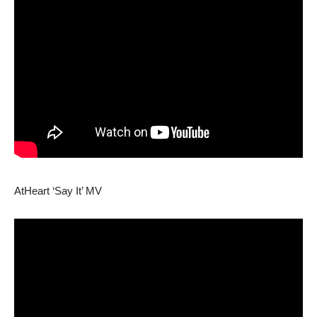
AtHeart ‘Say It’ MV