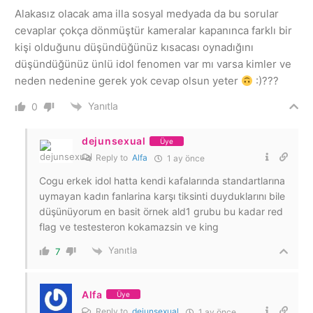
Alakasız olacak ama illa sosyal medyada da bu sorular
cevaplar çokça dönmüştür kameralar kapanınca farklı bir
kişi olduğunu düşündüğünüz kısacası oynadığını
düşündüğünüz ünlü idol fenomen var mı varsa kimler ve
neden nedenine gerek yok cevap olsun yeter
:)???
Yanıtla
0
dejunsexual
Üye
Reply to
Alfa
1 ay önce
Cogu erkek idol hatta kendi kafalarında standartlarına
uymayan kadın fanlarina karşı tiksinti duyduklarını bile
düşünüyorum en basit örnek ald1 grubu bu kadar red
flag ve testesteron kokamazsin ve king
Yanıtla
7
Alfa
Üye
Reply to
dejunsexual
1 ay önce