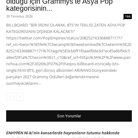
olduğu için Grammys’te Asya Pop
kategorisinin...
30 Temmuz 2026
186
BILLBOARD: "BİR İRONİ OLARAK, BTS'İN TEKLİSİ ZATEN ASYA POP
KATEGORİSİNİN DIŞINDA KALACAKTI"
https://twitter.com/PopEmpirex/status/2082521633688871171?
ref_src=twsrc%5Etfw%7Ctwcamp%5Etweetembed%7Ctwterm%5E20
82521633688871171%7Ctwgr%5E0cb6ff1f0aaef0de3d1ec45a6bf9dc5
a6ecf291a%7Ctwcon%5Es1_c10&ref_url=https%3A%2F%2Fwww.pan
nchoa.com%2F2026%2F07%2Ftheqoo-billboard-ironically-bts-
single.html BTS, geri dönüş albümleri ARIRANG bünyesindeki
parçaları 2027 Grammy Ödülleri değerlendirmesine
sunmayacaklarını...
Son Yorumlar
ENHYPEN Ni-ki’nin konserlerde hayranların tutumu hakkında