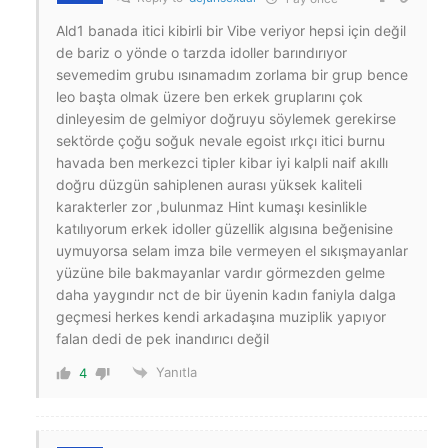
Ald1 banada itici kibirli bir Vibe veriyor hepsi için değil
de bariz o yönde o tarzda idoller barındırıyor
sevemedim grubu ısınamadım zorlama bir grup bence
leo başta olmak üzere ben erkek gruplarını çok
dinleyesim de gelmiyor doğruyu söylemek gerekirse
sektörde çoğu soğuk nevale egoist ırkçı itici burnu
havada ben merkezci tipler kibar iyi kalpli naif akıllı
doğru düzgün sahiplenen aurası yüksek kaliteli
karakterler zor ,bulunmaz Hint kumaşı kesinlikle
katılıyorum erkek idoller güzellik algısına beğenisine
uymuyorsa selam imza bile vermeyen el sıkışmayanlar
yüzüne bile bakmayanlar vardır görmezden gelme
daha yaygındır nct de bir üyenin kadın faniyla dalga
geçmesi herkes kendi arkadaşına muziplik yapıyor
falan dedi de pek inandırıcı değil
Yanıtla
4