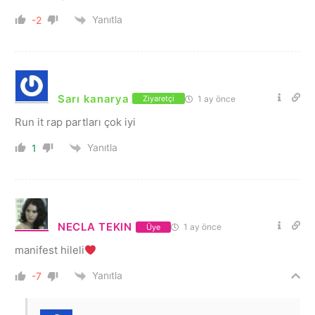
Yanıtla
-2
Sarı kanarya
1 ay önce
Ziyaretçi
Run it rap partları çok iyi
Yanıtla
1
NECLA TEKIN
1 ay önce
Üye
manifest hileli
Yanıtla
-7