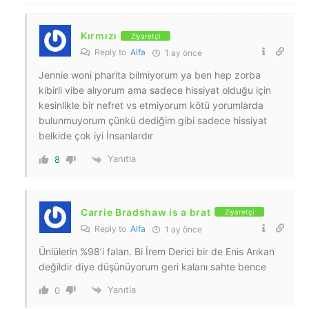
Kırmızı
Ziyaretçi
Reply to
Alfa
1 ay önce
Jennie woni pharita bilmiyorum ya ben hep zorba
kibirli vibe alıyorum ama sadece hissiyat olduğu için
kesinlikle bir nefret vs etmiyorum kötü yorumlarda
bulunmuyorum çünkü dediğim gibi sadece hissiyat
belkide çok iyi İnsanlardır
Yanıtla
8
Carrie Bradshaw is a brat
Ziyaretçi
Reply to
Alfa
1 ay önce
Ünlülerin %98’i falan. Bi İrem Derici bir de Enis Arıkan
değildir diye düşünüyorum geri kalanı sahte bence
Yanıtla
0