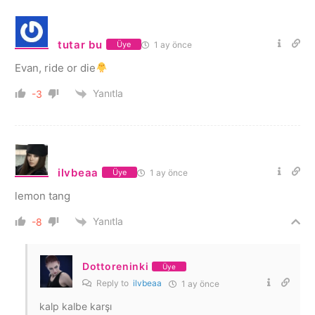
tutar bu
1 ay önce
Üye
Evan, ride or die
Yanıtla
-3
ilvbeaa
1 ay önce
Üye
lemon tang
Yanıtla
-8
Dottoreninki
Üye
Reply to
ilvbeaa
1 ay önce
kalp kalbe karşı