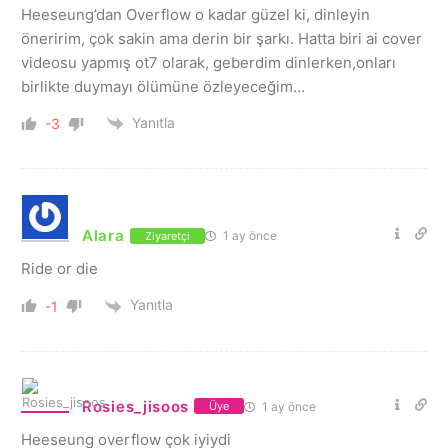
Heeseung’dan Overflow o kadar güzel ki, dinleyin
öneririm, çok sakin ama derin bir şarkı. Hatta biri ai cover
videosu yapmış ot7 olarak, geberdim dinlerken,onları
birlikte duymayı ölümüne özleyeceğim…
Yanıtla
-3
Alara
1 ay önce
Ziyaretçi
Ride or die
Yanıtla
-1
Rosies_jisoos
1 ay önce
Üye
Heeseung overflow çok iyiydi