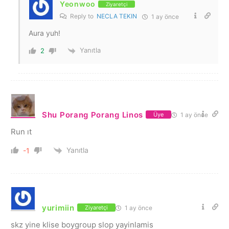
Yeonwoo
Ziyaretçi
Reply to
NECLA TEKIN
1 ay önce
Aura yuh!
Yanıtla
2
Shu Porang Porang Linos
1 ay önce
Üye
Run ıt
Yanıtla
-1
yurimiin
1 ay önce
Ziyaretçi
skz yine klise boygroup slop yayinlamis