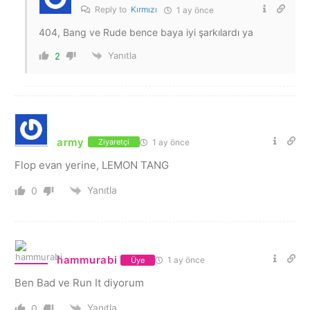
Reply to
Kırmızı
1 ay önce
404, Bang ve Rude bence baya iyi şarkılardı ya
Yanıtla
2
army
1 ay önce
Ziyaretçi
Flop evan yerine, LEMON TANG
Yanıtla
0
hammurabi
1 ay önce
Üye
Ben Bad ve Run It diyorum
Yanıtla
0