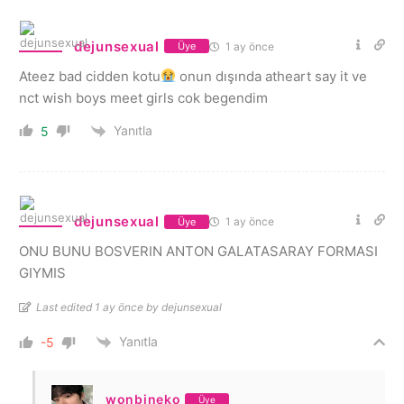
dejunsexual
1 ay önce
Üye
Ateez bad cidden kotu
onun dışında atheart say it ve
nct wish boys meet girls cok begendim
Yanıtla
5
dejunsexual
1 ay önce
Üye
ONU BUNU BOSVERIN ANTON GALATASARAY FORMASI
GIYMIS
Last edited 1 ay önce by dejunsexual
Yanıtla
-5
wonbineko
Üye