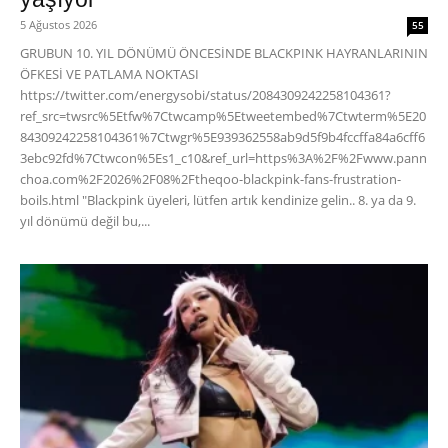
5 Ağustos 2026
55
GRUBUN 10. YIL DÖNÜMÜ ÖNCESİNDE BLACKPINK HAYRANLARININ
ÖFKESİ VE PATLAMA NOKTASI
https://twitter.com/energysobi/status/2084309242258104361?
ref_src=twsrc%5Etfw%7Ctwcamp%5Etweetembed%7Ctwterm%5E20
84309242258104361%7Ctwgr%5E939362558ab9d5f9b4fccffa84a6cff6
3ebc92fd%7Ctwcon%5Es1_c10&ref_url=https%3A%2F%2Fwww.pann
choa.com%2F2026%2F08%2Ftheqoo-blackpink-fans-frustration-
boils.html "Blackpink üyeleri, lütfen artık kendinize gelin.. 8. ya da 9.
yıl dönümü değil bu,...