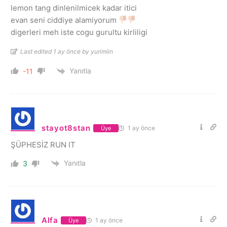
lemon tang dinlenilmicek kadar itici
evan seni ciddiye alamiyorum
digerleri meh iste cogu gurultu kirliligi
Last edited 1 ay önce by yurimiin
Yanıtla
-11
stayot8stan
1 ay önce
Üye
ŞÜPHESİZ RUN IT
Yanıtla
3
Alfa
1 ay önce
Üye