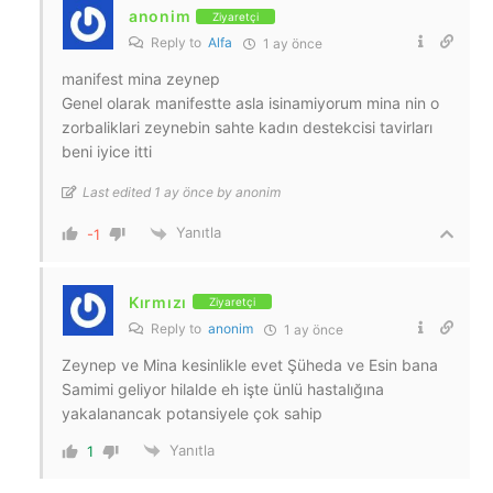
anonim
Ziyaretçi
Reply to
Alfa
1 ay önce
manifest mina zeynep
Genel olarak manifestte asla isinamiyorum mina nin o
zorbaliklari zeynebin sahte kadın destekcisi tavirları
beni iyice itti
Last edited 1 ay önce by anonim
Yanıtla
-1
Kırmızı
Ziyaretçi
Reply to
anonim
1 ay önce
Zeynep ve Mina kesinlikle evet Şüheda ve Esin bana
Samimi geliyor hilalde eh işte ünlü hastalığına
yakalanancak potansiyele çok sahip
Yanıtla
1