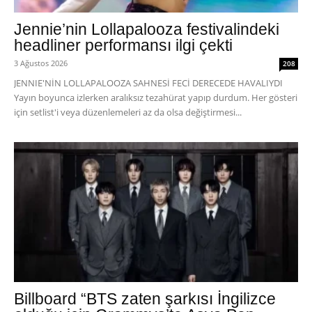
Jennie’nin Lollapalooza festivalindeki
headliner performansı ilgi çekti
3 Ağustos 2026
208
JENNIE'NİN LOLLAPALOOZA SAHNESİ FECİ DERECEDE HAVALIYDI
Yayın boyunca izlerken aralıksız tezahürat yapıp durdum. Her gösteri
için setlist'i veya düzenlemeleri az da olsa değiştirmesi...
Billboard “BTS zaten şarkısı İngilizce