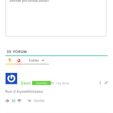
35
YORUM
Eskiler
Seun
1 ay önce
Ziyaretçi
Run it kıymetlimissss
Yanıtla
10