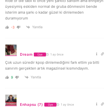
Ride or die tabii ki önce yeni şarkıcı sandım ama enhpeyn
üyesiymiş eskiden normal de gruba dönmesini bende
isterim ama şarkı o kadar güzel ki dinlemeden
duramıyorum
Yanıtla
-3
Dream
1 ay önce
Üye
Çok uzun süredir kpop dinlemediğimi fark ettim ya bitti
sanırım gerçekten artık magazinsel kısmındayım.
Yanıtla
9
Enhapsu (7)
1 ay önce
Üye