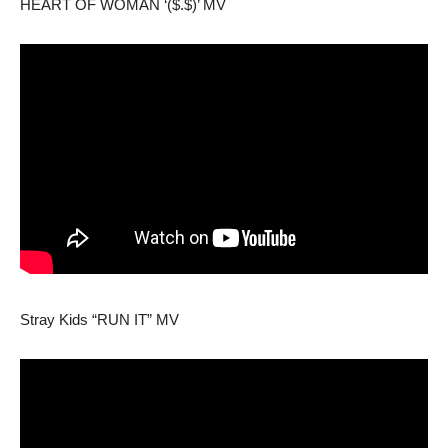
HEART OF WOMAN ‘($.$)’ MV
Stray Kids “RUN IT” MV