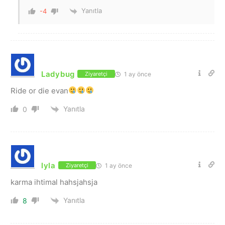
Yanıtla
-4
Ladybug
1 ay önce
Ziyaretçi
Ride or die evan
Yanıtla
0
lyla
1 ay önce
Ziyaretçi
karma ihtimal hahsjahsja
Yanıtla
8