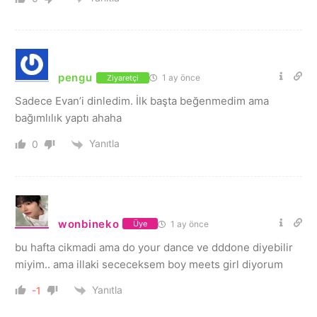
pengu
1 ay önce
Ziyaretçi
Sadece Evan’i dinledim. İlk başta beğenmedim ama
bağımlılık yaptı ahaha
Yanıtla
0
wonbineko
1 ay önce
Üye
bu hafta cikmadi ama do your dance ve dddone diyebilir
miyim.. ama illaki sececeksem boy meets girl diyorum
Yanıtla
-1