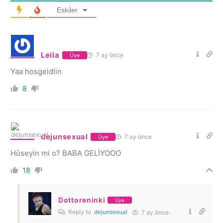
Eskiler
Leila
7 ay önce
Üye
Yaa hosgeldiin
8
dejunsexual
7 ay önce
Üye
Hüseyin mi o? BABA GELİYOOO
18
Dottoreninki
Üye
Reply to
dejunsexual
7 ay önce