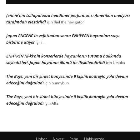
Jennie’nin Lollapalooza headliner performansı Amerikan medyası
tarafından eleştirildi
için
Riel the navigator
Japon ENGENE’in vefatından sonra ENHYPEN hayranları suçu
birbirine atıyor
için
...
ENHYPEN Ni-ki’nin konserlerde hayranların tutumu hakkında
söyledikleri, Japon hayranın ölümü ile ilişkilendirildi
için
Utsuka
The Boyz, yeni bir şirket bünyesinde 9 kişilik kadroyla yola devam
edeceğini doğruladı
için
bunnybun
The Boyz, yeni bir şirket bünyesinde 9 kişilik kadroyla yola devam
edeceğini doğruladı
için
Alfa
Haber
Naver
Pann
Hakkımızda