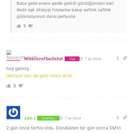
Baba geldi evlere şenlik getirdi gördüğümden beri
illede aşk dinleyip fotolarına bakıp saftirik saftirik
gülümsüyorum darısı jaehyuna
5
Masterofbullshit
7 ay önce
Üye
hoş gelmiş
jaehyun sen de gelir misin artık
5
zen.l
7 ay önce
Ziyaretçi
2 gün önce terhis oldu. Döndükten bir gün sonra SM’in