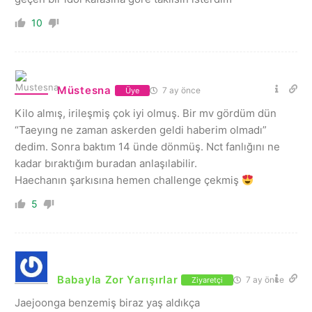
10
Müstesna
7 ay önce
Üye
Kilo almış, irileşmiş çok iyi olmuş. Bir mv gördüm dün
“Taeyıng ne zaman askerden geldi haberim olmadı”
dedim. Sonra baktım 14 ünde dönmüş. Nct fanlığını ne
kadar bıraktığım buradan anlaşılabilir.
Haechanın şarkısına hemen challenge çekmiş
5
Babayla Zor Yarışırlar
7 ay önce
Ziyaretçi
Jaejoonga benzemiş biraz yaş aldıkça