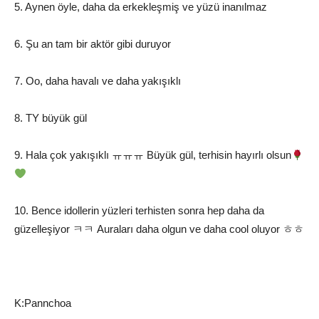
5. Aynen öyle, daha da erkekleşmiş ve yüzü inanılmaz
6. Şu an tam bir aktör gibi duruyor
7. Oo, daha havalı ve daha yakışıklı
8. TY büyük gül
9. Hala çok yakışıklı ㅠㅠㅠ Büyük gül, terhisin hayırlı olsun
10. Bence idollerin yüzleri terhisten sonra hep daha da
güzelleşiyor ㅋㅋ Auraları daha olgun ve daha cool oluyor ㅎㅎ
K:Pannchoa