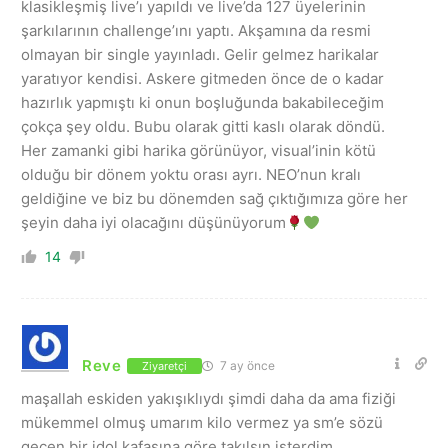
klasikleşmiş live’ı yapıldı
ve live’da 127 üyelerinin
şarkılarının challenge’ını yaptı. A
kşamına da resmi
olmayan bir single yayınladı. Gelir gelmez harikalar
yaratıyor kendisi. Askere gitmeden önce de o kadar
hazırlık yapmıştı ki onun boşluğunda bakabileceğim
çokça şey oldu. Bubu olarak gitti kaslı olarak döndü.
Her zamanki gibi harika görünüyor, visual’inin kötü
olduğu bir dönem yoktu orası ayrı. NEO’nun kralı
geldiğine ve biz bu dönemden sağ çıktığımıza göre her
şeyin daha iyi olacağını düşünüyorum
14
Reve
7 ay önce
Ziyaretçi
maşallah eskiden yakışıklıydı şimdi daha da ama fiziği
mükemmel olmuş umarım kilo vermez ya sm’e sözü
geçen bir idol kafasına göre takılsın isterdim