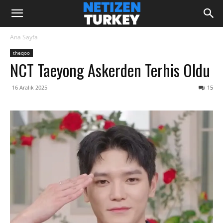
Ana Sayfa
theqoo
NCT Taeyong Askerden Terhis Oldu
16 Aralık 2025
15