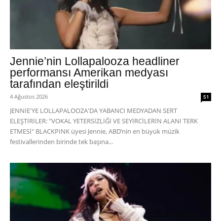
Jennie’nin Lollapalooza headliner
performansı Amerikan medyası
tarafından eleştirildi
4 Ağustos 2026
51
JENNIE'YE LOLLAPALOOZA'DA YABANCI MEDYADAN SERT
ELEŞTİRİLER: "VOKAL YETERSİZLİĞİ VE SEYİRCİLERİN ALANI TERK
ETMESİ" BLACKPINK üyesi Jennie, ABD’nin en büyük müzik
festivallerinden birinde tek başına...