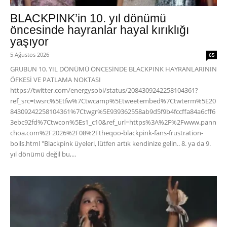
BLACKPINK’in 10. yıl dönümü
öncesinde hayranlar hayal kırıklığı
yaşıyor
5 Ağustos 2026
65
GRUBUN 10. YIL DÖNÜMÜ ÖNCESİNDE BLACKPINK HAYRANLARININ
ÖFKESİ VE PATLAMA NOKTASI
https://twitter.com/energysobi/status/2084309242258104361?
ref_src=twsrc%5Etfw%7Ctwcamp%5Etweetembed%7Ctwterm%5E20
84309242258104361%7Ctwgr%5E939362558ab9d5f9b4fccffa84a6cff6
3ebc92fd%7Ctwcon%5Es1_c10&ref_url=https%3A%2F%2Fwww.pann
choa.com%2F2026%2F08%2Ftheqoo-blackpink-fans-frustration-
boils.html "Blackpink üyeleri, lütfen artık kendinize gelin.. 8. ya da 9.
yıl dönümü değil bu,...