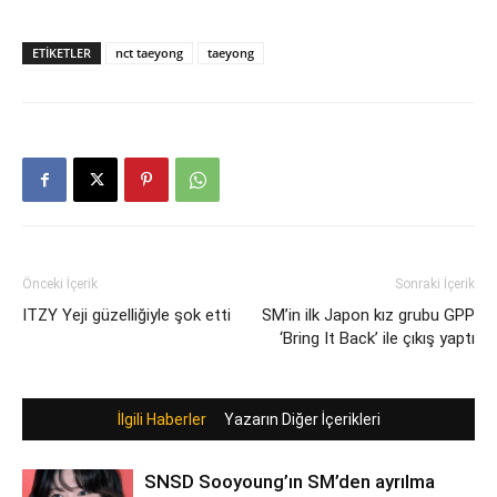
ETIKETLER
nct taeyong
taeyong
Önceki İçerik
Sonraki İçerik
ITZY Yeji güzelliğiyle şok etti
SM’in ilk Japon kız grubu GPP
‘Bring It Back’ ile çıkış yaptı
İlgili Haberler
Yazarın Diğer İçerikleri
SNSD Sooyoung’ın SM’den ayrılma