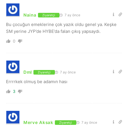
Naina
7 ay önce
Ziyaretçi
Bu çocuğun emeklerine çok yazık oldu genel ya. Keşke
SM yerine JYP’de HYBE’da falan çıkış yapsaydı.
0
Dml
7 ay önce
Ziyaretçi
Errrrkek olmuş be adamın hası
3
Merve Aksak
7 ay önce
Ziyaretçi