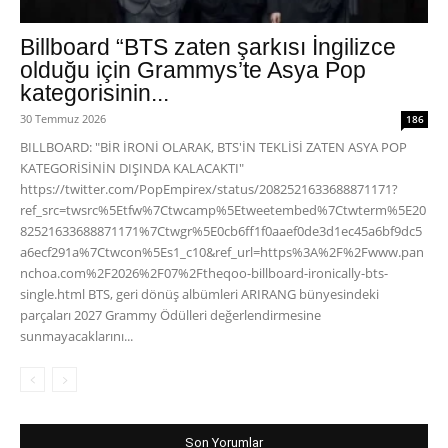
Billboard “BTS zaten şarkısı İngilizce
olduğu için Grammys’te Asya Pop
kategorisinin...
30 Temmuz 2026
186
BILLBOARD: "BİR İRONİ OLARAK, BTS'İN TEKLİSİ ZATEN ASYA POP
KATEGORİSİNİN DIŞINDA KALACAKTI"
https://twitter.com/PopEmpirex/status/2082521633688871171?
ref_src=twsrc%5Etfw%7Ctwcamp%5Etweetembed%7Ctwterm%5E20
82521633688871171%7Ctwgr%5E0cb6ff1f0aaef0de3d1ec45a6bf9dc5
a6ecf291a%7Ctwcon%5Es1_c10&ref_url=https%3A%2F%2Fwww.pan
nchoa.com%2F2026%2F07%2Ftheqoo-billboard-ironically-bts-
single.html BTS, geri dönüş albümleri ARIRANG bünyesindeki
parçaları 2027 Grammy Ödülleri değerlendirmesine
sunmayacaklarını...
Son Yorumlar