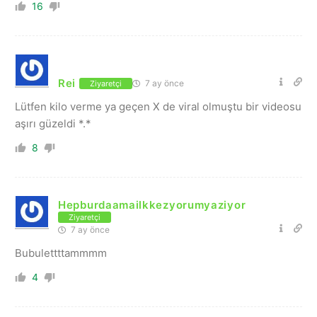
16
Rei
7 ay önce
Ziyaretçi
Lütfen kilo verme ya geçen X de viral olmuştu bir videosu
aşırı güzeldi *.*
8
Hepburdaamailkkezyorumyaziyor
Ziyaretçi
7 ay önce
Bubulettttammmm
4