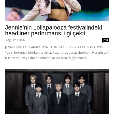
Jennie’nin Lollapalooza festivalindeki
headliner performansı ilgi çekti
3 Ağustos 2026
208
JENNIE'NİN LOLLAPALOOZA SAHNESİ FECİ DERECEDE HAVALIYDI
Yayın boyunca izlerken aralıksız tezahürat yapıp durdum. Her gösteri
için setlist'i veya düzenlemeleri az da olsa değiştirmesi...