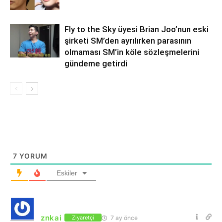
Fly to the Sky üyesi Brian Joo’nun eski
şirketi SM’den ayrılırken parasının
olmaması SM’in köle sözleşmelerini
gündeme getirdi
7
YORUM
Eskiler
znkai
7 ay önce
Ziyaretçi