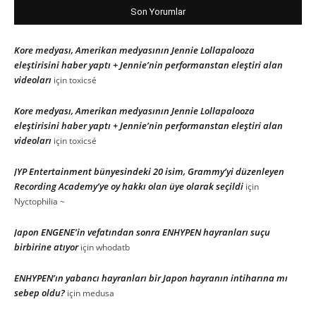
Son Yorumlar
Kore medyası, Amerikan medyasının Jennie Lollapalooza
eleştirisini haber yaptı + Jennie’nin performanstan eleştiri alan
videoları
için
toxicsé
Kore medyası, Amerikan medyasının Jennie Lollapalooza
eleştirisini haber yaptı + Jennie’nin performanstan eleştiri alan
videoları
için
toxicsé
JYP Entertainment bünyesindeki 20 isim, Grammy’yi düzenleyen
Recording Academy’ye oy hakkı olan üye olarak seçildi
için
Nyctophilia ~
Japon ENGENE’in vefatından sonra ENHYPEN hayranları suçu
birbirine atıyor
için
whodatb
ENHYPEN’ın yabancı hayranları bir Japon hayranın intiharına mı
sebep oldu?
için
medusa