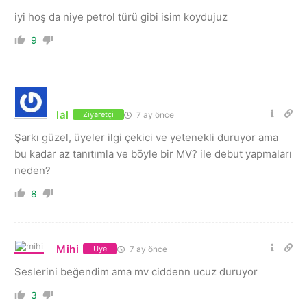
iyi hoş da niye petrol türü gibi isim koydujuz
9
lal
7 ay önce
Ziyaretçi
Şarkı güzel, üyeler ilgi çekici ve yetenekli duruyor ama
bu kadar az tanıtımla ve böyle bir MV? ile debut yapmaları
neden?
8
Mihi
7 ay önce
Üye
Seslerini beğendim ama mv ciddenn ucuz duruyor
3