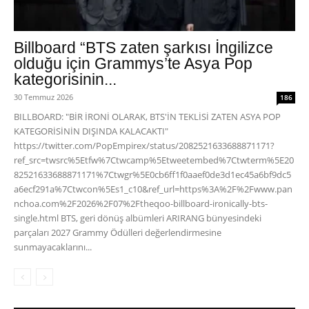
Billboard “BTS zaten şarkısı İngilizce
olduğu için Grammys’te Asya Pop
kategorisinin...
30 Temmuz 2026
186
BILLBOARD: "BİR İRONİ OLARAK, BTS'İN TEKLİSİ ZATEN ASYA POP
KATEGORİSİNİN DIŞINDA KALACAKTI"
https://twitter.com/PopEmpirex/status/2082521633688871171?
ref_src=twsrc%5Etfw%7Ctwcamp%5Etweetembed%7Ctwterm%5E20
82521633688871171%7Ctwgr%5E0cb6ff1f0aaef0de3d1ec45a6bf9dc5
a6ecf291a%7Ctwcon%5Es1_c10&ref_url=https%3A%2F%2Fwww.pan
nchoa.com%2F2026%2F07%2Ftheqoo-billboard-ironically-bts-
single.html BTS, geri dönüş albümleri ARIRANG bünyesindeki
parçaları 2027 Grammy Ödülleri değerlendirmesine
sunmayacaklarını...