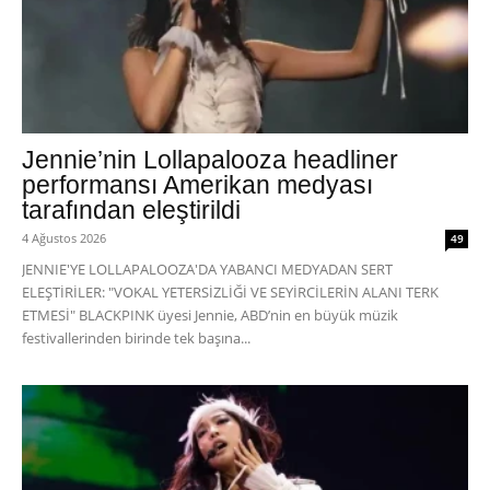
Jennie’nin Lollapalooza headliner
performansı Amerikan medyası
tarafından eleştirildi
4 Ağustos 2026
49
JENNIE'YE LOLLAPALOOZA'DA YABANCI MEDYADAN SERT
ELEŞTİRİLER: "VOKAL YETERSİZLİĞİ VE SEYİRCİLERİN ALANI TERK
ETMESİ" BLACKPINK üyesi Jennie, ABD’nin en büyük müzik
festivallerinden birinde tek başına...