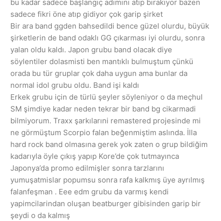
bu kadar sadece başlangıç adımını atıp bırakıyor bazen
sadece fikri öne atıp gidiyor çok garip şirket
Bir ara band ggden bahsedildi bence güzel olurdu, büyük
şirketlerin de band odaklı GG çıkarması iyi olurdu, sonra
yalan oldu kaldı. Japon grubu band olacak diye
söylentiler dolasmisti ben mantıklı bulmuştum çünkü
orada bu tür gruplar çok daha uygun ama bunlar da
normal idol grubu oldu. Band işi kaldı
Erkek grubu için de türlü şeyler söyleniyor o da meçhul
SM şimdiye kadar neden tekrar bir band bg cikarmadi
bilmiyorum. Traxx şarkılarıni remastered projesinde mi
ne görmüştum Scorpio falan beğenmiştim aslında. İlla
hard rock band olmasına gerek yok zaten o grup bildiğim
kadarıyla öyle çıkış yapıp Kore’de çok tutmayınca
Japonya’da promo edilmişler sonra tarzlarını
yumuşatmislar popumsu sonra rafa kalkmış üye ayrılmış
falanfeşman . Eee edm grubu da varmış kendi
yapimcilarindan oluşan beatburger gibisinden garip bir
şeydi o da kalmış