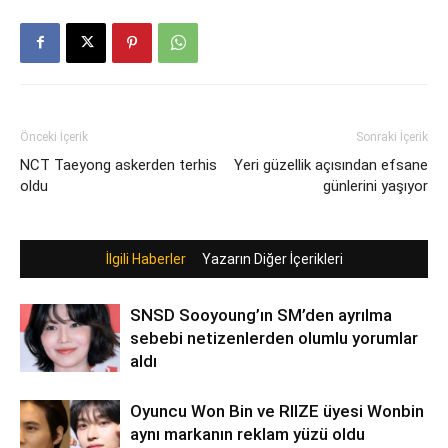
Önceki İçerik
Sonraki İçerik
NCT Taeyong askerden terhis
Yeri güzellik açısından efsane
oldu
günlerini yaşıyor
İlgili Haberler
Yazarın Diğer İçerikleri
SNSD Sooyoung’ın SM’den ayrılma
sebebi netizenlerden olumlu yorumlar
aldı
Oyuncu Won Bin ve RIIZE üyesi Wonbin
aynı markanın reklam yüzü oldu