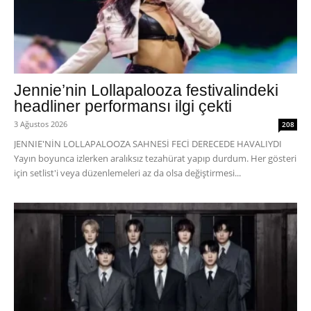
Jennie’nin Lollapalooza festivalindeki
headliner performansı ilgi çekti
3 Ağustos 2026
208
JENNIE'NİN LOLLAPALOOZA SAHNESİ FECİ DERECEDE HAVALIYDI
Yayın boyunca izlerken aralıksız tezahürat yapıp durdum. Her gösteri
için setlist'i veya düzenlemeleri az da olsa değiştirmesi...