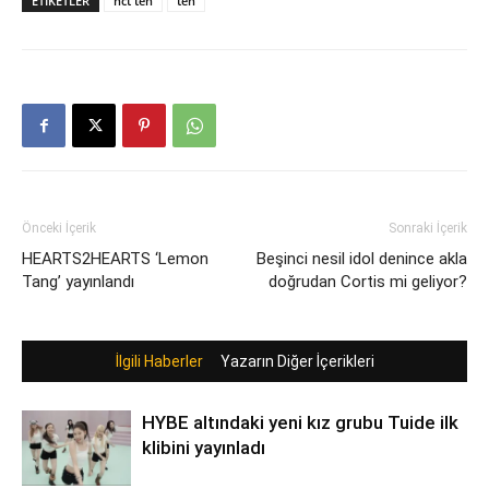
ETIKETLER
nct ten
ten
Önceki İçerik
Sonraki İçerik
HEARTS2HEARTS ‘Lemon
Beşinci nesil idol denince akla
Tang’ yayınlandı
doğrudan Cortis mi geliyor?
İlgili Haberler
Yazarın Diğer İçerikleri
HYBE altındaki yeni kız grubu Tuide ilk
klibini yayınladı