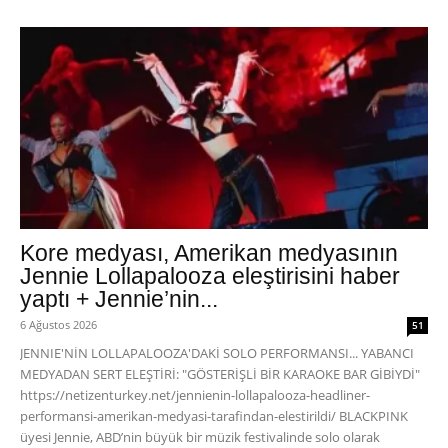
Kore medyası, Amerikan medyasının
Jennie Lollapalooza eleştirisini haber
yaptı + Jennie’nin...
6 Ağustos 2026
51
JENNIE'NİN LOLLAPALOOZA'DAKİ SOLO PERFORMANSI... YABANCI
MEDYADAN SERT ELEŞTİRİ: "GÖSTERİŞLİ BİR KARAOKE BAR GİBİYDİ"
https://netizenturkey.net/jennienin-lollapalooza-headliner-
performansi-amerikan-medyasi-tarafindan-elestirildi/ BLACKPINK
üyesi Jennie, ABD’nin büyük bir müzik festivalinde solo olarak