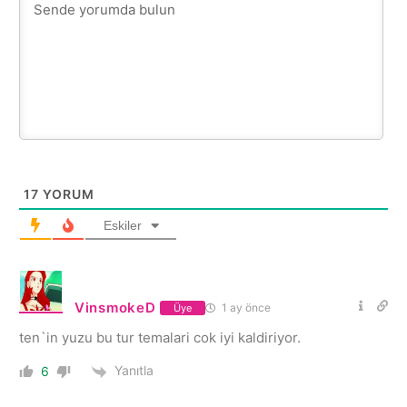
17
YORUM
Eskiler
VinsmokeD
1 ay önce
Üye
ten`in yuzu bu tur temalari cok iyi kaldiriyor.
Yanıtla
6