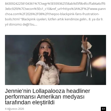
84309242258104361%7Ctwgr%5E939362558ab9d5f9b4fccffa84a6cff6
3ebc92fd%7Ctwcon%5Es1_c10&ref_url=https%3A%2F%2Fwww.pann
choa.com%2F2026%2F08%2Ftheqoo-blackpink-fans-frustration-
boils.html "Blackpink üyeleri, lütfen artık kendinize gelin.. 8. ya da 9.
yıl dönümü değil bu,...
Jennie’nin Lollapalooza headliner
performansı Amerikan medyası
tarafından eleştirildi
4 Ağustos 2026
51