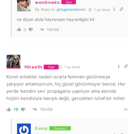
wonbineko
Üye
Reply to
girlsgenerationnn
1 ay önce
ne diyon abisi hayransan hayranligini bil
Yanıtla
0
Hiraeth
1 ay önce
Üye
Koreli erkekler neden ısrarla feminen görünmeye
çalışıyor anlamıyorum, hiç güzel görünmüyor bence. Her
yerde ‘kendini sev’ propagansı yapılıyor ama aslında
hiçbiri kendisiyle barışık değil, gerçekten tuhaf bir millet
Yanıtla
19
Eump
Ziyaretçi