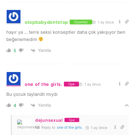
stopbabydontstop
1 ay önce
Ziyaretçi
hayır ya … ten’e seksi konseptler daha çok yakışıyor ben
beğenemedim
Yanıtla
5
one of the girls.
1 ay önce
Üye
Bu çocuk taylandlı mıydı
Yanıtla
4
dejunsexual
Üye
Reply to
one of the girls.
1 ay önce