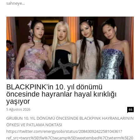
sahneye...
BLACKPINK’in 10. yıl dönümü
öncesinde hayranlar hayal kırıklığı
yaşıyor
5 Ağustos 2026
66
GRUBUN 10. YIL DÖNÜMÜ ÖNCESİNDE BLACKPINK HAYRANLARININ
ÖFKESİ VE PATLAMA NOKTASI
https://twitter.com/energysobi/status/2084309242258104361?
ref_src=twsrc%5Etfw%7Ctwcamp%5Etweetembed%7Ctwterm%5E20