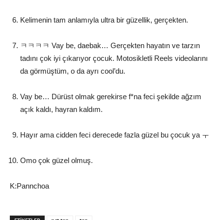
Kelimenin tam anlamıyla ultra bir güzellik, gerçekten.
ㅋㅋㅋㅋ Vay be, daebak… Gerçekten hayatın ve tarzın
tadını çok iyi çıkarıyor çocuk. Motosikletli Reels videolarını
da görmüştüm, o da ayrı cool’du.
Vay be… Dürüst olmak gerekirse f*na feci şekilde ağzım
açık kaldı, hayran kaldım.
Hayır ama cidden feci derecede fazla güzel bu çocuk ya ㅜ
Omo çok güzel olmuş.
K:Pannchoa