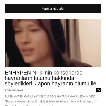
Popüler Haberler
ENHYPEN Ni-ki’nin konserlerde
hayranların tutumu hakkında
söyledikleri, Japon hayranın ölümü ile...
6 Ağustos 2026
90
BU ENHYPEN CANLI YAYINI O JAPON HAYRAN HAKKINDA MIYDI?
"Bazen sadece fark edilmek/ilgi görmek isteyen birkaç kişi oluyor."