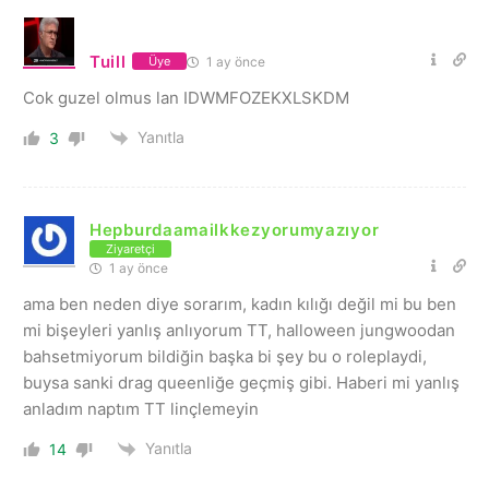
Tuill
1 ay önce
Üye
Cok guzel olmus lan IDWMFOZEKXLSKDM
Yanıtla
3
Hepburdaamailkkezyorumyazıyor
Ziyaretçi
1 ay önce
ama ben neden diye sorarım, kadın kılığı değil mi bu ben
mi bişeyleri yanlış anlıyorum TT, halloween jungwoodan
bahsetmiyorum bildiğin başka bi şey bu o roleplaydi,
buysa sanki drag queenliğe geçmiş gibi. Haberi mi yanlış
anladım naptım TT linçlemeyin
Yanıtla
14