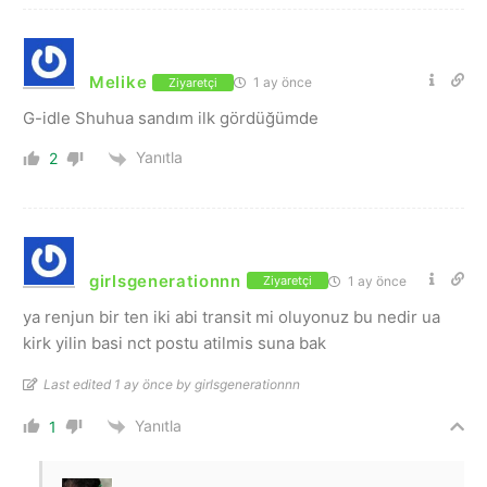
Melike
1 ay önce
Ziyaretçi
G-idle Shuhua sandım ilk gördüğümde
Yanıtla
2
girlsgenerationnn
1 ay önce
Ziyaretçi
ya renjun bir ten iki abi transit mi oluyonuz bu nedir ua
kirk yilin basi nct postu atilmis suna bak
Last edited 1 ay önce by girlsgenerationnn
Yanıtla
1