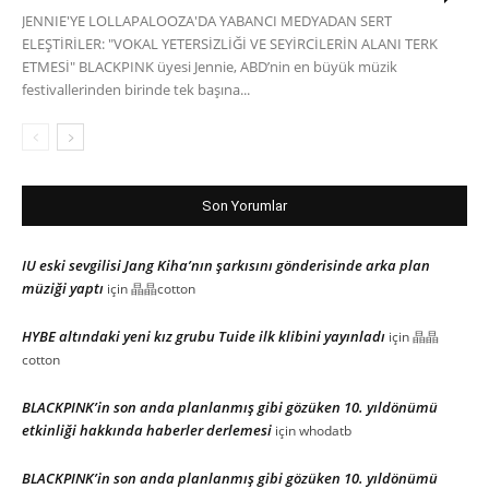
JENNIE'YE LOLLAPALOOZA'DA YABANCI MEDYADAN SERT
ELEŞTİRİLER: "VOKAL YETERSİZLİĞİ VE SEYİRCİLERİN ALANI TERK
ETMESİ" BLACKPINK üyesi Jennie, ABD’nin en büyük müzik
festivallerinden birinde tek başına...
Son Yorumlar
IU eski sevgilisi Jang Kiha’nın şarkısını gönderisinde arka plan
müziği yaptı
için
晶晶cotton
HYBE altındaki yeni kız grubu Tuide ilk klibini yayınladı
için
晶晶
cotton
BLACKPINK’in son anda planlanmış gibi gözüken 10. yıldönümü
etkinliği hakkında haberler derlemesi
için
whodatb
BLACKPINK’in son anda planlanmış gibi gözüken 10. yıldönümü