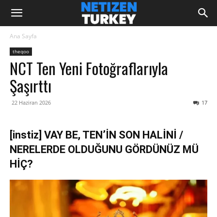
Ana Sayfa
theqoo
NCT Ten Yeni Fotoğraflarıyla
Şaşırttı
22 Haziran 2026
17
[instiz] VAY BE, TEN’İN SON HALİNİ /
NERELERDE OLDUĞUNU GÖRDÜNÜZ MÜ
HİÇ?