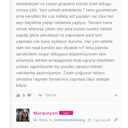
destekleyen ve yayan grupların bizzat israil oldugu
ortaya çıktı. Yani yahudi erkeklerde 1 tane goremezsin
ama kendileri bir cok millete sirf paraları var diye her
seyi dayatma yapip reklamını yapiyor. Tamam trans
olmak istiyorsa zaten olur ama bunun surekli reklam
yapılıp göze sokulması ve yapanların para icin
yapmasi cok bariz açıklıyor durumu. Her yeri estetik
olan biri nasil kendini sev diyebilir ki? Arka planda
sanatcilarin ozgur oldugunu düşünmüyorum tam
anlamıyla reklam-propaganda-imaj ugruna istedikleri
yoldan saptiriliyorlar bu yuzden sanatci intiharı
vakalarina sasirmiyorum. Zaten çoğunun hetero
olmasina ragmen fanservice yapmasi olayi anlaşılır
kiliyor
Yanıtla
9
Morwinyon
Üye
Reply to
Somewhereibelong
1 ay önce