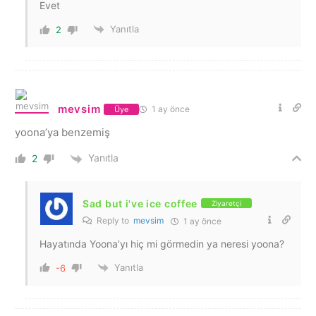
Evet
Yanıtla
2
mevsim
1 ay önce
Üye
yoona’ya benzemiş
Yanıtla
2
Sad but i've ice coffee
Ziyaretçi
Reply to
mevsim
1 ay önce
Hayatında Yoona’yı hiç mi görmedin ya neresi yoona?
Yanıtla
-6