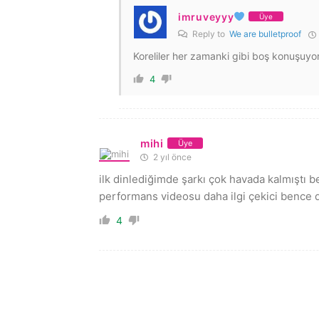
imruveyyy
Üye
Reply to
We are bulletproof
Koreliler her zamanki gibi boş konuşuyor
4
mihi
Üye
2 yıl önce
ilk dinlediğimde şarkı çok havada kalmıştı be
performans videosu daha ilgi çekici bence 
4