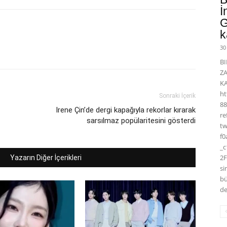
İ
G
k
30
BI
Z
K
ht
Sonraki İçerik
88
Irene Çin’de dergi kapağıyla rekorlar kırarak
r
sarsılmaz popülaritesini gösterdi
t
f0
_
2F
Yazarın Diğer İçerikleri
si
bü
de