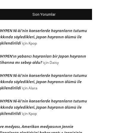
Son Yorumlar
HYPEN Ni-ki’nin konserlerde hayranların tutumu
kkında söyledikleri, Japon hayranın ölümü ile
işkilendirildi
için
Kpop
HYPEN’ın yabancı hayranları bir Japon hayranın
tiharına mı sebep oldu?
için
Daisy
HYPEN Ni-ki’nin konserlerde hayranların tutumu
kkında söyledikleri, Japon hayranın ölümü ile
işkilendirildi
için
Alara
HYPEN Ni-ki’nin konserlerde hayranların tutumu
kkında söyledikleri, Japon hayranın ölümü ile
işkilendirildi
için
Kpop
re medyası, Amerikan medyasının Jennie
llapalooza eleştirisini haber yaptı + Jennie’nin