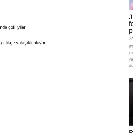
J
f
da çok iyiler
p
3 
ittikçe yakışıklı oluyor
J
HA
ya
dü
B