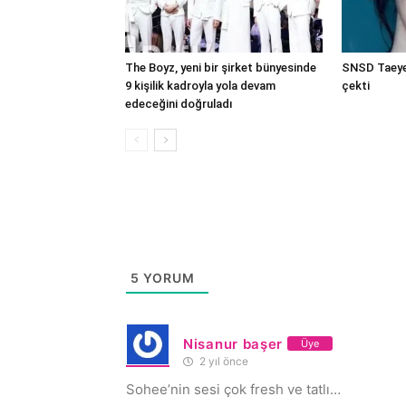
The Boyz, yeni bir şirket bünyesinde
SNSD Taeyeo
9 kişilik kadroyla yola devam
çekti
edeceğini doğruladı
5
YORUM
Nisanur başer
Üye
2 yıl önce
Sohee’nin sesi çok fresh ve tatlı…