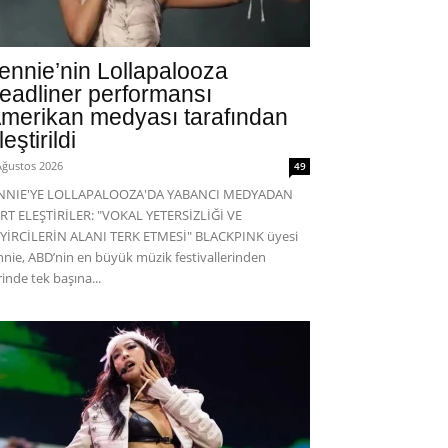
ennie’nin Lollapalooza
eadliner performansı
merikan medyası tarafından
leştirildi
Ağustos 2026
49
ENNIE'YE LOLLAPALOOZA'DA YABANCI MEDYADAN
RT ELEŞTİRİLER: "VOKAL YETERSİZLİĞİ VE
YİRCİLERİN ALANI TERK ETMESİ" BLACKPINK üyesi
nnie, ABD’nin en büyük müzik festivallerinden
rinde tek başına...