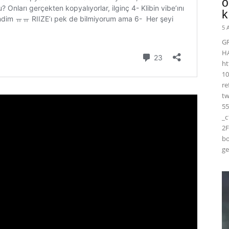
ö
k
5 
G
H
ht
10
r
t
55
_
2F
bo
ge