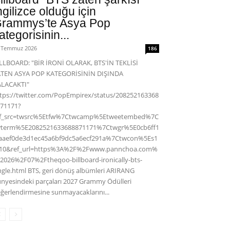
ngilizce olduğu için
rammys’te Asya Pop
ategorisinin...
 Temmuz 2026
186
LLBOARD: "BİR İRONİ OLARAK, BTS'İN TEKLİSİ
ATEN ASYA POP KATEGORİSİNİN DIŞINDA
ALACAKTI"
tps://twitter.com/PopEmpirex/status/208252163368
71171?
ef_src=twsrc%5Etfw%7Ctwcamp%5Etweetembed%7C
wterm%5E2082521633688871171%7Ctwgr%5E0cb6ff1
aaef0de3d1ec45a6bf9dc5a6ecf291a%7Ctwcon%5Es1
c10&ref_url=https%3A%2F%2Fwww.pannchoa.com%
2026%2F07%2Ftheqoo-billboard-ironically-bts-
ngle.html BTS, geri dönüş albümleri ARIRANG
nyesindeki parçaları 2027 Grammy Ödülleri
ğerlendirmesine sunmayacaklarını...