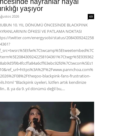
ncesinde hayranlar hayal
ırıklığı yaşıyor
Ağustos 2026
60
RUBUN 10. YIL DÖNÜMÜ ÖNCESİNDE BLACKPINK
AYRANLARININ ÖFKESİ VE PATLAMA NOKTASI
tps://twitter.com/energysobi/status/2084309242258
4361?
ef_src=twsrc%5Etfw%7Ctwcamp%5Etweetembed%7C
wterm%5E2084309242258104361%7Ctwgr%5E939362
8ab9d5f9b4fccffa84a6cff63ebc92fd%7Ctwcon%5Es1
c10&ref_url=https%3A%2F%2Fwww.pannchoa.com%
2026%2F08%2Ftheqoo-blackpink-fans-frustration-
ils.html "Blackpink üyeleri, lütfen artık kendinize
lin.. 8. ya da 9. yıl dönümü değil bu,...