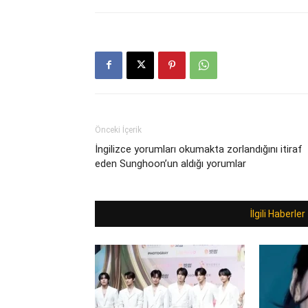
Önceki İçerik
İngilizce yorumları okumakta zorlandığını itiraf
eden Sunghoon’un aldığı yorumlar
İlgili Haberler