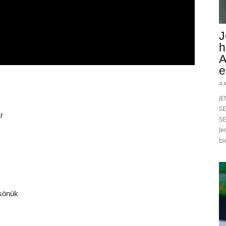
J
h
A
e
4 
J
SE
r
SE
Je
bi
 sönük