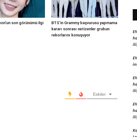
n’un son görünümü ilgi
BTS’in Grammy başvurusu yapmama
kararı sonrası netizenler grubun
EN
rekorlarını konuşuyor
ha
il
EN
in
EN
ha
il
Eskiler
EN
ha
il
Ko
Lo