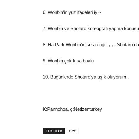
6. Wonbin’in yüz ifadeleri iyi~
7. Wonbin ve Shotaro koreografi yapma konusun
8. Ha Park Wonbin’in ses rengi ㅠㅠ Shotaro da g
9. Wonbin çok kısa boylu
10. Bugünlerde Shotaro’ya aşık oluyorum..
K:Pannchoa, ç:Netizenturkey
ETIKETLER
riize