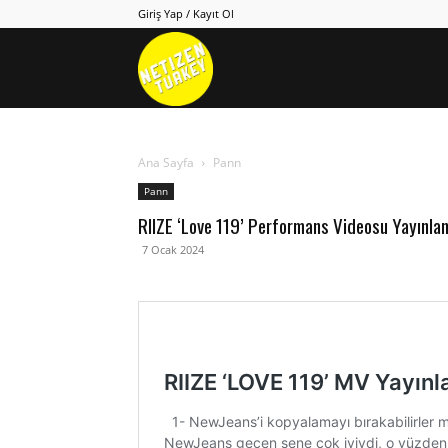
Giriş Yap / Kayıt Ol
Netizen
Turkey
Ana Sayfa
Pann
Pann
RIIZE ‘Love 119’ Performans Videosu Yayınlan
7 Ocak 2024