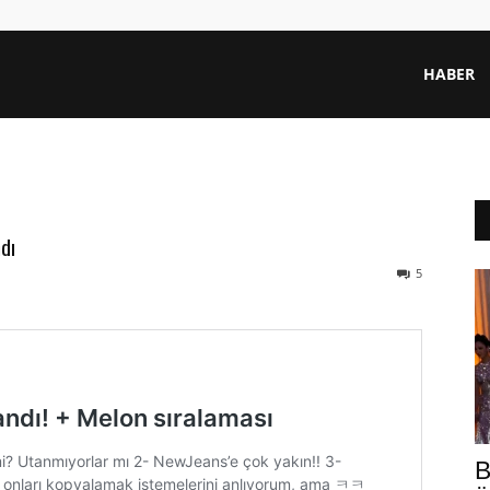
HABER
dı
5
B