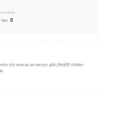
2 yıl önce
 işte.
nim için ama şu an sarıyor gibi jlfkdjlflf cidden
de