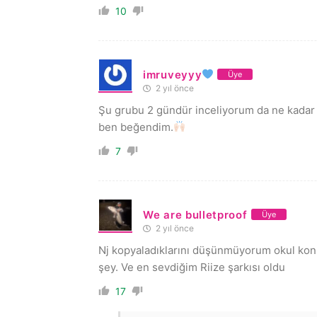
10
imruveyyy
Üye
2 yıl önce
Şu grubu 2 gündür inceliyorum da ne kadar 
ben beğendim.
7
We are bulletproof
Üye
2 yıl önce
Nj kopyaladıklarını düşünmüyorum okul kons
şey. Ve en sevdiğim Riize şarkısı oldu
17