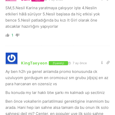
SM,5.Nesil Karina yaratmaya çalışıyor işte 4.Neslin
etkileri hâlâ sürüyor 5.Nesil başlasa da hiç etkisi yok
bence 5.Nesil patladığında bu kızı It Girl olarak öne
atıcaklar hazırlığını yapıyorlar
1
KingTaeyeon
7 ay önce
Ziyaretçi
Ay ben h2h ya genel anlamda promo konusunda ck
uzuluyom gordugum en oromosuz sm grubu jdjsjsj en az
para harcanan en ozensiz vs
Bu konuda my lar haklı btw şarkı mı kalmadı up sectiniz
Ben önce vokallerin parlatilmasi gerektigine inanmiom bu
arada. Hani hep ian sahne alsa tamam da bu onun ilk solo
sahnesi deil mi? Center, en populer uye ilk solo sahne