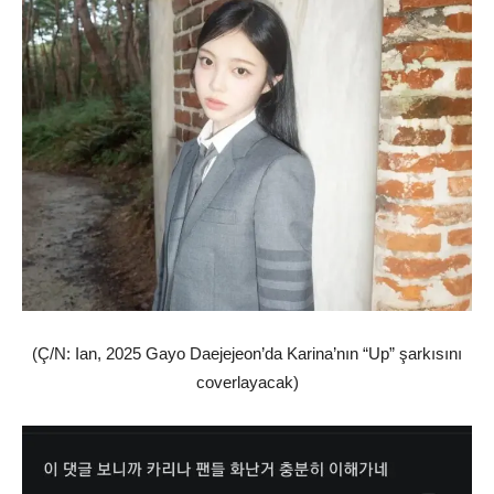
(Ç/N: Ian, 2025 Gayo Daejejeon’da Karina’nın “Up” şarkısını
coverlayacak)