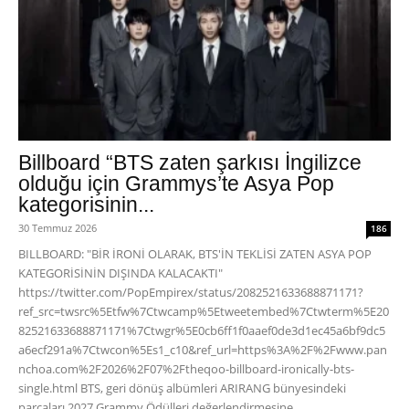
Billboard “BTS zaten şarkısı İngilizce
olduğu için Grammys’te Asya Pop
kategorisinin...
30 Temmuz 2026
186
BILLBOARD: "BİR İRONİ OLARAK, BTS'İN TEKLİSİ ZATEN ASYA POP
KATEGORİSİNİN DIŞINDA KALACAKTI"
https://twitter.com/PopEmpirex/status/2082521633688871171?
ref_src=twsrc%5Etfw%7Ctwcamp%5Etweetembed%7Ctwterm%5E20
82521633688871171%7Ctwgr%5E0cb6ff1f0aaef0de3d1ec45a6bf9dc5
a6ecf291a%7Ctwcon%5Es1_c10&ref_url=https%3A%2F%2Fwww.pan
nchoa.com%2F2026%2F07%2Ftheqoo-billboard-ironically-bts-
single.html BTS, geri dönüş albümleri ARIRANG bünyesindeki
parçaları 2027 Grammy Ödülleri değerlendirmesine