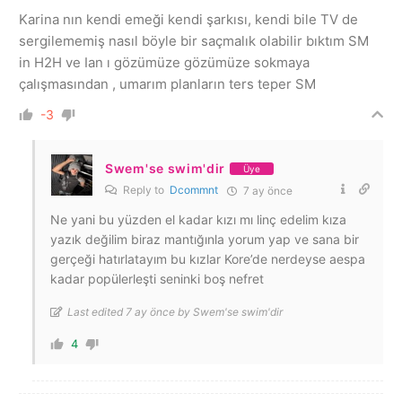
Karina nın kendi emeği kendi şarkısı, kendi bile TV de
sergilememiş nasıl böyle bir saçmalık olabilir bıktım SM
in H2H ve Ian ı gözümüze gözümüze sokmaya
çalışmasından , umarım planların ters teper SM
-3
Swem'se swim'dir
Üye
Reply to
Dcommnt
7 ay önce
Ne yani bu yüzden el kadar kızı mı linç edelim kıza
yazık değilim biraz mantığınla yorum yap ve sana bir
gerçeği hatırlatayım bu kızlar Kore’de nerdeyse aespa
kadar popülerleşti seninki boş nefret
Last edited 7 ay önce by Swem'se swim'dir
4