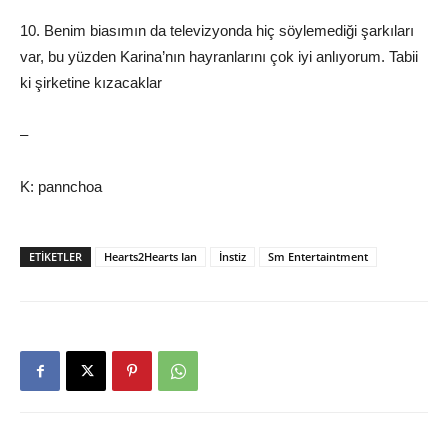
10. Benim biasımın da televizyonda hiç söylemediği şarkıları
var, bu yüzden Karina’nın hayranlarını çok iyi anlıyorum. Tabii
ki şirketine kızacaklar
–
K: pannchoa
ETIKETLER
Hearts2Hearts Ian
İnstiz
Sm Entertaintment