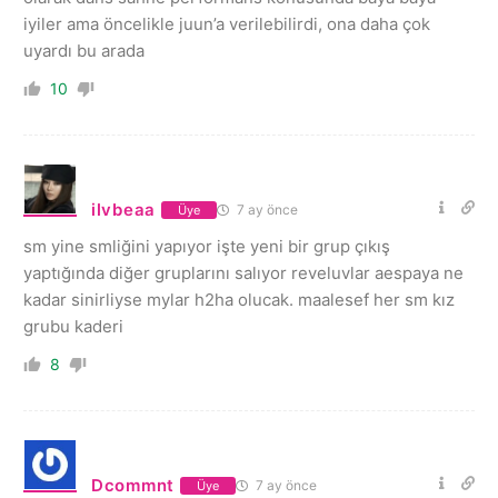
iyiler ama öncelikle juun’a verilebilirdi, ona daha çok
uyardı bu arada
10
ilvbeaa
7 ay önce
Üye
sm yine smliğini yapıyor işte yeni bir grup çıkış
yaptığında diğer gruplarını salıyor reveluvlar aespaya ne
kadar sinirliyse mylar h2ha olucak. maalesef her sm kız
grubu kaderi
8
Dcommnt
7 ay önce
Üye