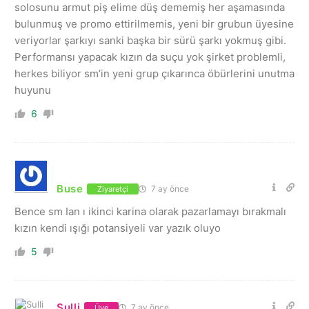
solosunu armut piş elime düş dememiş her aşamasında
bulunmuş ve promo ettirilmemis, yeni bir grubun üyesine
veriyorlar şarkıyı sanki başka bir sürü şarkı yokmuş gibi.
Performansı yapacak kızın da suçu yok şirket problemli,
herkes biliyor sm’in yeni grup çıkarınca öbürlerini unutma
huyunu
6
Buse
7 ay önce
Ziyaretçi
Bence sm Ian ı ikinci karina olarak pazarlamayı bırakmalı
kızın kendi ışığı potansiyeli var yazık oluyo
5
Sulli
7 ay önce
Üye