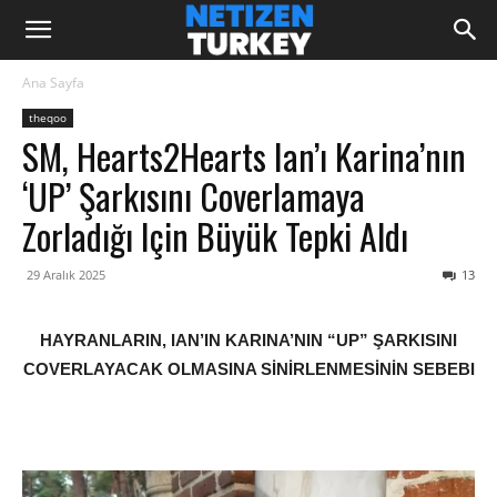
Ana Sayfa
theqoo
SM, Hearts2Hearts Ian’ı Karina’nın
‘UP’ Şarkısını Coverlamaya
Zorladığı Için Büyük Tepki Aldı
29 Aralık 2025
13
HAYRANLARIN, IAN’IN KARINA’NIN “UP” ŞARKISINI
COVERLAYACAK OLMASINA SİNİRLENMESİNİN SEBEBI