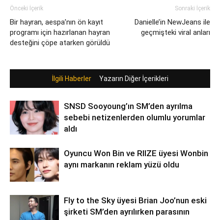
Önceki İçerik
Sonraki İçerik
Bir hayran, aespa’nın ön kayıt
Danielle’in NewJeans ile
programı için hazırlanan hayran
geçmişteki viral anları
desteğini çöpe atarken görüldü
İlgili Haberler
Yazarın Diğer İçerikleri
SNSD Sooyoung’ın SM’den ayrılma
sebebi netizenlerden olumlu yorumlar
aldı
Oyuncu Won Bin ve RIIZE üyesi Wonbin
aynı markanın reklam yüzü oldu
Fly to the Sky üyesi Brian Joo’nun eski
şirketi SM’den ayrılırken parasının