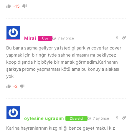
-15
Mirai
7 ay önce
Üye
Bu bana saçma geliyor ya istedigi şarkıyı coverlar cover
yapmak için birinğn tvde sahne almasını mı bekliycez
kpop dışında hiç böyle bir mantık görmedim.Karinanın
şarkıya promo yapmaması kötü ama bu konuyla alakası
yok
-2
öylesine uğradım
7 ay önce
Ziyaretçi
Karina hayranlarının kızgınlığı bence gayet makul kız