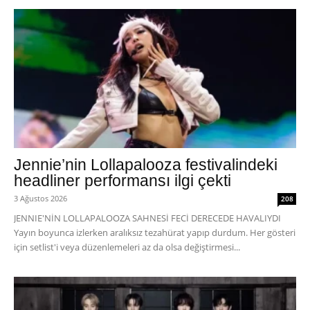
Jennie’nin Lollapalooza festivalindeki
headliner performansı ilgi çekti
3 Ağustos 2026
208
JENNIE'NİN LOLLAPALOOZA SAHNESİ FECİ DERECEDE HAVALIYDI
Yayın boyunca izlerken aralıksız tezahürat yapıp durdum. Her gösteri
için setlist'i veya düzenlemeleri az da olsa değiştirmesi...