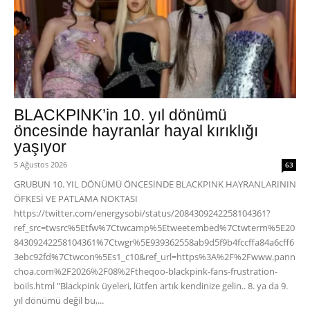
BLACKPINK’in 10. yıl dönümü
öncesinde hayranlar hayal kırıklığı
yaşıyor
5 Ağustos 2026
63
GRUBUN 10. YIL DÖNÜMÜ ÖNCESİNDE BLACKPINK HAYRANLARININ
ÖFKESİ VE PATLAMA NOKTASI
https://twitter.com/energysobi/status/2084309242258104361?
ref_src=twsrc%5Etfw%7Ctwcamp%5Etweetembed%7Ctwterm%5E20
84309242258104361%7Ctwgr%5E939362558ab9d5f9b4fccffa84a6cff6
3ebc92fd%7Ctwcon%5Es1_c10&ref_url=https%3A%2F%2Fwww.pann
choa.com%2F2026%2F08%2Ftheqoo-blackpink-fans-frustration-
boils.html "Blackpink üyeleri, lütfen artık kendinize gelin.. 8. ya da 9.
yıl dönümü değil bu,...