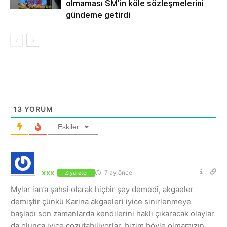
olmaması SM’in köle sözleşmelerini
gündeme getirdi
13
YORUM
Eskiler
xxx
7 ay önce
Ziyaretçi
Mylar ian’a şahsi olarak hiçbir şey demedi, akgaeler
demiştir çünkü Karina akgaeleri iyice sinirlenmeye
başladı son zamanlarda kendilerini haklı çıkaracak olaylar
da olunca iyice cozutabiliyorlar, bizim böyle olmamızın