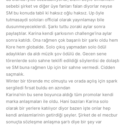
sebebi şirket ve diğer üye fanları falan diyorlar neyse
SM bu konuda tabii ki haksız oğlu haksız. Up öyle
tutmasaydi soloları official olarak yayınlamayı bile
dusunmeyeceklerdi. Şarkı tuttu zoraki aylar sonra
paylaştılar. Karina kendi şarkısının challenge’ina aylar
sonra katıldı. Ona rağmen çok başarılı bir şarkı oldu hem
Kore hem globalde. Solo çıkış yapmadan solo ödül
adaylıkları da aldı müzik şov ödülü de. Gecen sene
törenlerde solo sahne teklifi edildiği söylentisi de dolaştı
ve SM buna rağmen Up için bir sahne vermedi. Cidden
saçmalık.
Winter bir törende mc olmuştu ve orada açılış için spark
sergiledi fırsat buldu en azından
Karina’nin bu sene boyunca aldığı tüm promolar kendi
marka anlaşmaları ile oldu. Hani bazıları Karina solo
olarak bir yerlere katılıyor diyor bazen işte onlar hep
kendi anlasmlarinin getirdiği şeyler. Şirket de el mecbur
sonuçta sözleşme anlaşma şartı diye bir şey var