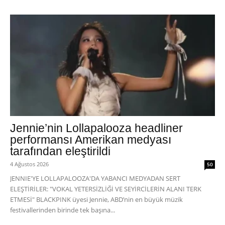
Jennie’nin Lollapalooza headliner
performansı Amerikan medyası
tarafından eleştirildi
4 Ağustos 2026
50
JENNIE'YE LOLLAPALOOZA'DA YABANCI MEDYADAN SERT
ELEŞTİRİLER: "VOKAL YETERSİZLİĞİ VE SEYİRCİLERİN ALANI TERK
ETMESİ" BLACKPINK üyesi Jennie, ABD’nin en büyük müzik
festivallerinden birinde tek başına...