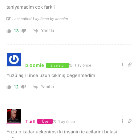
taniyamadim cok farkli
Last edited 1 ay önce by anonim
Yanıtla
13
bloomie
1 ay önce
Ziyaretçi
Yüzü aşırı ince uzun çıkmış beğenmedim
Yanıtla
12
Tuill
1 ay önce
Üye
Yuzu o kadar uckenimsi ki insanin ic acilarini bulasi