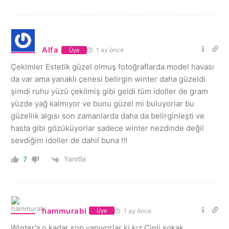
Alfa
1 ay önce
Üye
Çekimler Estetik güzel olmuş fotoğraflarda model havası
da var ama yanaklı çenesi belirgin winter daha güzeldi
şimdi ruhu yüzü çekilmiş gibi geldi tüm idoller de gram
yüzde yağ kalmıyor ve bunu güzel mi buluyorlar bu
güzellik algısı son zamanlarda daha da belirginleşti ve
hasta gibi gözüküyorlar sadece winter nezdinde değil
sevdiğim idoller de dahil buna !!!
Yanıtla
7
hammurabi
1 ay önce
Üye
Winter’a o kadar şop yapıyorlar ki kız Çinli sokak