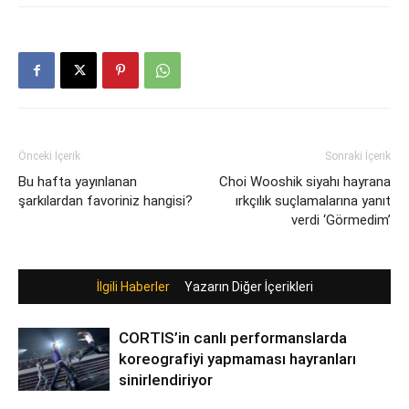
Önceki İçerik
Sonraki İçerik
Bu hafta yayınlanan
Choi Wooshik siyahı hayrana
şarkılardan favoriniz hangisi?
ırkçılık suçlamalarına yanıt
verdi ‘Görmedim’
İlgili Haberler
Yazarın Diğer İçerikleri
CORTIS’in canlı performanslarda
koreografiyi yapmaması hayranları
sinirlendiriyor