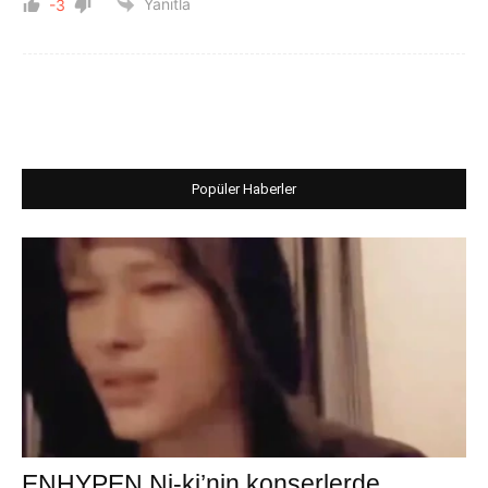
Yanıtla
-3
Popüler Haberler
ENHYPEN Ni-ki’nin konserlerde