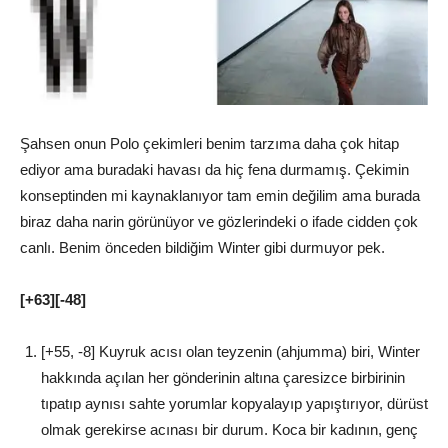
Şahsen onun Polo çekimleri benim tarzıma daha çok hitap
ediyor ama buradaki havası da hiç fena durmamış. Çekimin
konseptinden mi kaynaklanıyor tam emin değilim ama burada
biraz daha narin görünüyor ve gözlerindeki o ifade cidden çok
canlı. Benim önceden bildiğim Winter gibi durmuyor pek.
[+63][-48]
[+55, -8] Kuyruk acısı olan teyzenin (ahjumma) biri, Winter
hakkında açılan her gönderinin altına çaresizce birbirinin
tıpatıp aynısı sahte yorumlar kopyalayıp yapıştırıyor, dürüst
olmak gerekirse acınası bir durum. Koca bir kadının, genç