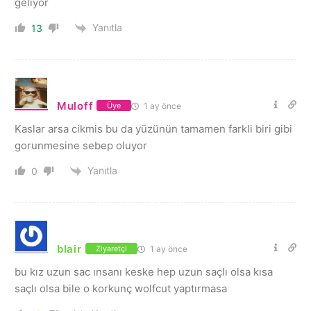
geliyor
Yanıtla
13
Muloff
1 ay önce
Üye
Kaslar arsa cikmis bu da yüzünün tamamen farkli biri gibi
gorunmesine sebep oluyor
Yanıtla
0
blair
1 ay önce
Ziyaretçi
bu kız uzun sac ınsanı keske hep uzun saçlı olsa kısa
saçlı olsa bile o korkunç wolfcut yaptırmasa