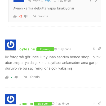
Reply to
Yepp
1 ay önce
Aynen kanka debutta yapıp bırakıyorlar
Yanıtla
-3
öylesine
1 ay önce
Ziyaretçi
ilk fotoğrafı görünce illit yunah sandım bence shopu bi tık
abartmışlar ya da çok mu zayıfladı anlamadım ama garip
duruyo ve bu saç rengi ona çok yakışmış
Yanıtla
7
anonim
1 ay önce
Ziyaretçi