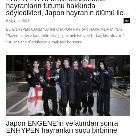
hayranların tutumu hakkında
söyledikleri, Japon hayranın ölümü ile...
6 Ağustos 2026
90
BU ENHYPEN CANLI YAYINI O JAPON HAYRAN HAKKINDA MIYDI?
"Bazen sadece fark edilmek/ilgi görmek isteyen birkaç kişi oluyor."
"Bu sözler sırf etkileşim almak için konsere...
Japon ENGENE’in vefatından sonra
ENHYPEN hayranları suçu birbirine