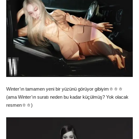
Winter’ın tamamen yeni bir yüzünü görüyor gibiyimㅎㅎㅎ
(ama Winter’ın suratı neden bu kadar küçülmüş? Yok olacak
resmenㅎㅎ)