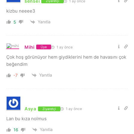
sensei
1 ay önce
Ziyaretçi
kizbu neeee3
Yanıtla
5
Mihi
1 ay önce
Üye
Çok hoş görünüyor hem giydiklerini hem de havasını çok
beğendim
Yanıtla
-7
Asya
1 ay önce
Ziyaretçi
Lan bu kıza nolmus
Yanıtla
16