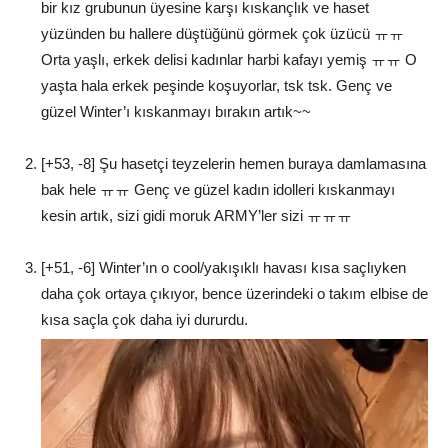
bir kız grubunun üyesine karşı kıskançlık ve haset
yüzünden bu hallere düştüğünü görmek çok üzücü ㅠㅠ
Orta yaşlı, erkek delisi kadınlar harbi kafayı yemiş ㅠㅠ O
yaşta hala erkek peşinde koşuyorlar, tsk tsk. Genç ve
güzel Winter’ı kıskanmayı bırakın artık~~
[+53, -8] Şu hasetçi teyzelerin hemen buraya damlamasına
bak hele ㅠㅠ Genç ve güzel kadın idolleri kıskanmayı
kesin artık, sizi gidi moruk ARMY’ler sizi ㅠㅠㅠ
[+51, -6] Winter’ın o cool/yakışıklı havası kısa saçlıyken
daha çok ortaya çıkıyor, bence üzerindeki o takım elbise de
kısa saçla çok daha iyi dururdu.