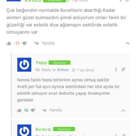
Kırmızı
1 ay önce
Ziyaretçi
Çok beğendim normalde Korelilerin abarttığı Kadar
winteri güzel bulmazdım şimdi anlıyorum onları farklı bir
güzelliği var estetik diye ağlamayın sektörde estetik
olmuyanmı var
Yanıtla
-11
Yepp
Ziyaretçi
Reply to
Kırmızı
1 ay önce
Neresi farklı heosi birbirinin aynısı olmuş sektör
4ve5.jen full aynı ayrıca sektördeki her idol ayda bir
estetik olmuyor evet debutta yapıp bırakıyorlar
genelde
Yanıtla
10
Kırmızı
Ziyaretçi