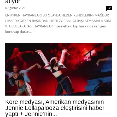
atıyor
6 Ağustos 2026
62
ENHYPEN HAYRANLARI BU OLAYDA NEDEN KENDİLERİNİ MAĞDUR
HİSSEDİYOR? EN BAŞINDAN SİBER ZORBALIĞI BAŞLATMAMALILARDI
ft. ULUSLARARASI HAYRANLAR İnternette o kişi hakkında ileri geri
konuşup duran...
Kore medyası, Amerikan medyasının
Jennie Lollapalooza eleştirisini haber
yaptı + Jennie’nin...