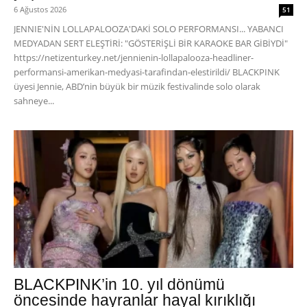
6 Ağustos 2026
51
JENNIE'NİN LOLLAPALOOZA'DAKİ SOLO PERFORMANSI... YABANCI
MEDYADAN SERT ELEŞTİRİ: "GÖSTERİŞLİ BİR KARAOKE BAR GİBİYDİ"
https://netizenturkey.net/jennienin-lollapalooza-headliner-
performansi-amerikan-medyasi-tarafindan-elestirildi/ BLACKPINK
üyesi Jennie, ABD’nin büyük bir müzik festivalinde solo olarak
sahneye...
BLACKPINK’in 10. yıl dönümü
öncesinde hayranlar hayal kırıklığı