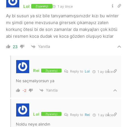
Lol
1 ay önce
Ziyaretçi
Ay bi susun ya siz bile tanıyamamışsınızdır kızı bu winter
mı şimdi çene mevzusuna girersek çıkamayız zaten
korkunç ötesi bi de son zamanlar da makyajları çok kötü
abi resmen koca dudak ve koca gözden oluşuyo kızlar
Yanıtla
23
Rei
Ziyaretçi
Reply to
Lol
1 ay önce
Ne saçmalıyorsun ya
Yanıtla
-2
Lol
Ziyaretçi
Reply to
Rei
1 ay önce
Noldu neye alındın